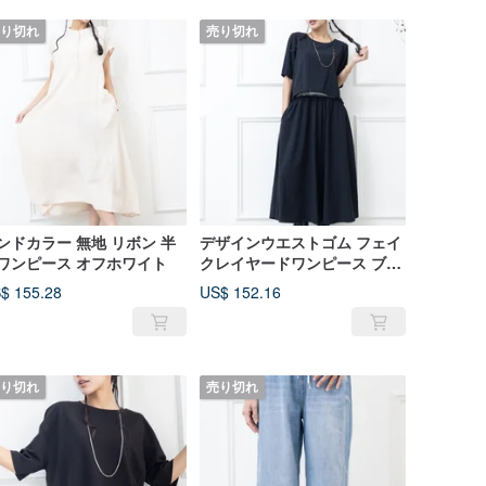
り切れ
売り切れ
ンドカラー 無地 リボン 半
デザインウエストゴム フェイ
ワンピース オフホワイト
クレイヤードワンピース ブラ
ック
$ 155.28
US$ 152.16
り切れ
売り切れ