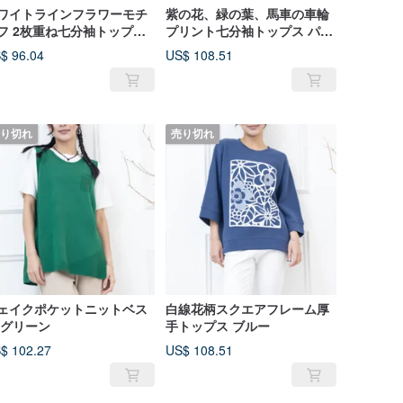
ワイトラインフラワーモチ
紫の花、緑の葉、馬車の車輪
フ 2枚重ね七分袖トップス
プリント七分袖トップス パー
ラック
プル
$ 96.04
US$ 108.51
り切れ
売り切れ
ェイクポケットニットベス
白線花柄スクエアフレーム厚
 グリーン
手トップス ブルー
$ 102.27
US$ 108.51