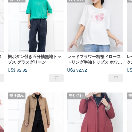
ス
裾ボタン付き五分袖無地トッ
レッドフラワー柄裾ドロース
レ
プス グラスグリーン
トリング半袖トップス ホワイ
ク
ト
US$ 92.92
US$ 92.92
US
売り切れ
売り切れ
売