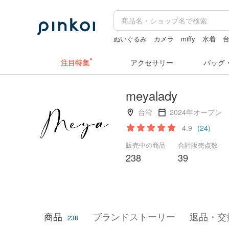
ぬいぐるみ
カメラ
miffy
水着
台
ラベラーシール
ドリンクホルダー 
注目特集
アクセサリー
バッグ
meyalady
台湾
2024年オープン
4.9
(24)
販売中の商品
合計販売点数
238
39
商品
ブランドストーリー
返品・交
238