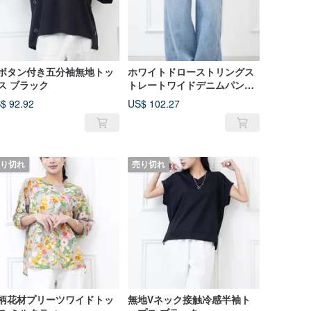
ボタン付き五分袖無地トッ
ホワイトドローストリングス
ス ブラック
トレートワイドデニムパンツ
ブルー
$ 92.92
US$ 102.27
り切れ
売り切れ
柄花材プリーツワイドトッ
無地Vネック接触冷感半袖ト