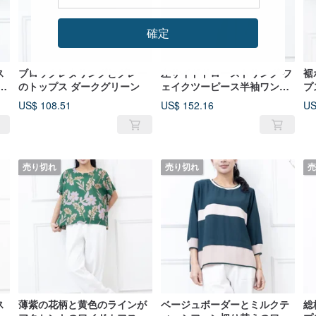
確定
ス
ブロックレタリングとグレー
左サイドドローストリング フ
裾
ベ
のトップス ダークグリーン
ェイクツーピース半袖ワンピ
プ
ース ライトカーキ
US$ 108.51
US$ 152.16
US
売り切れ
売り切れ
売
ス
薄紫の花柄と黄色のラインが
ベージュボーダーとミルクテ
総