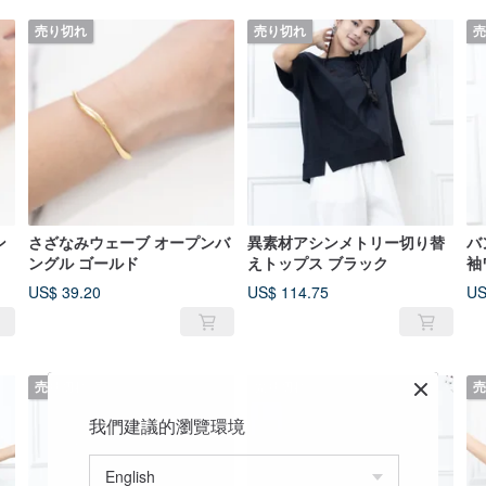
売り切れ
売り切れ
売
ン
さざなみウェーブ オープンバ
異素材アシンメトリー切り替
バ
ングル ゴールド
えトップス ブラック
袖
US$ 39.20
US$ 114.75
US
売り切れ
売り切れ
売
我們建議的瀏覽環境