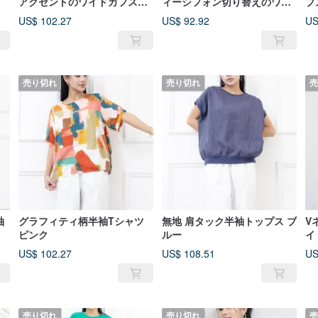
アクセントのワイドカフスブ
ィーシフォン切り替えのワイ
プ
ラウス ダークグリーン
ドトップス グリーン
US$ 102.27
US$ 92.92
US
売り切れ
売り切れ
売
袖
グラフィティ柄半袖Tシャツ
無地 肩タック半袖トップス ブ
V
ピンク
ルー
イ
US$ 102.27
US$ 108.51
US
売り切れ
売り切れ
売