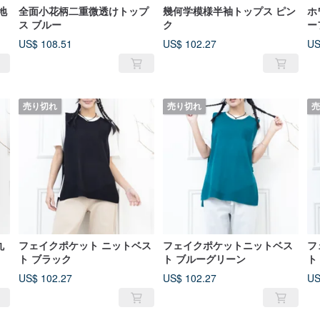
地
全面小花柄二重微透けトップ
幾何学模様半袖トップス ピン
ホ
ス ブルー
ク
ー
ブ
US$ 108.51
US$ 102.27
US
売り切れ
売り切れ
売
丸
フェイクポケット ニットベス
フェイクポケットニットベス
フ
ト ブラック
ト ブルーグリーン
ト
US$ 102.27
US$ 102.27
US