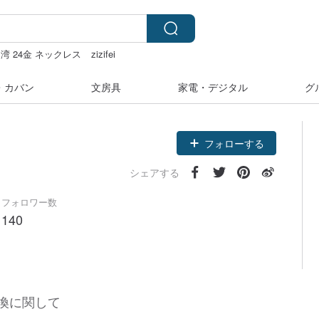
湾 24金 ネックレス
zizifei
台湾
・カバン
文房具
家電・デジタル
グ
フォローする
シェアする
フォロワー数
140
換に関して