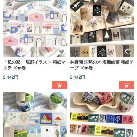
「私の家」 塩顔イラスト 和紙マ
林野間 沈黙の木 塩顏絵画 和紙テ
ステ 10m巻
ープ 10m巻
2,442円
2,442円