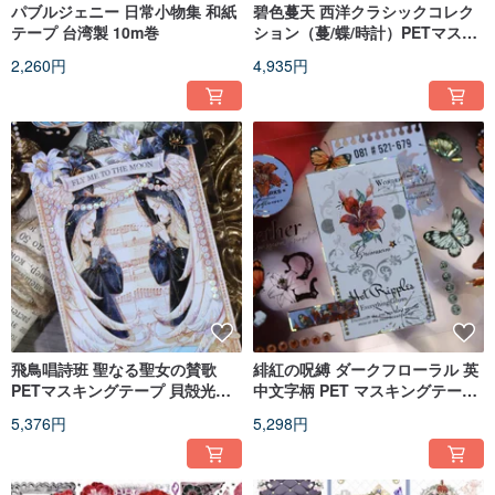
パブルジェニー 日常小物集 和紙
碧色蔓天 西洋クラシックコレク
テープ 台湾製 10m巻
ション（蔓/蝶/時計）PETマスキ
ングテープ シェルシルバー 10m
2,260円
4,935円
巻
飛鳥唱詩班 聖なる聖女の賛歌
緋紅の呪縛 ダークフローラル 英
PETマスキングテープ 貝殻光沢
中文字柄 PET マスキングテープ
10m巻
シェルゴールド 10m巻
5,376円
5,298円