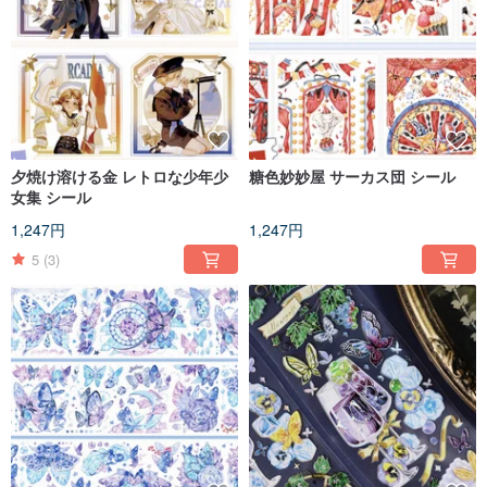
夕焼け溶ける金 レトロな少年少
糖色妙妙屋 サーカス団 シール
女集 シール
1,247円
1,247円
5
(3)