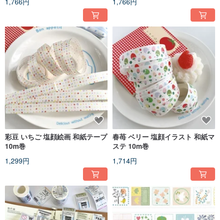
1,766円
1,766円
彩豆 いちご 塩顔絵画 和紙テープ
春苺 ベリー 塩顔イラスト 和紙マ
10m巻
ステ 10m巻
1,299円
1,714円