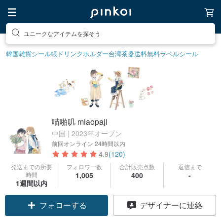
素敵な生活グッズを探そう
韓国雑貨
シール帳
ドリンクホルダー
台湾茶器
送料無料
ラベルシール
喵啪叽 miaopaji
中国 | 2023年オープン
前回オンライン
24時間以内
4.9
(120)
発送までの所要
フォロワー数
合計販売点数
返信まで
時間
1,005
400
-
1週間以内
フォローする
デザイナーに連絡