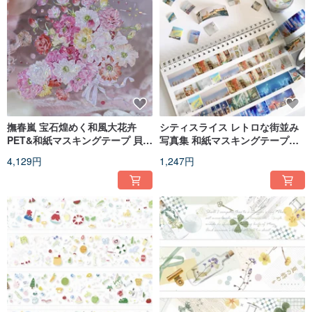
撫春嵐 宝石煌めく和風大花卉
シティスライス レトロな街並み
PET&和紙マスキングテープ 貝殻
写真集 和紙マスキングテープ
光沢 10m巻
5m巻
4,129円
1,247円