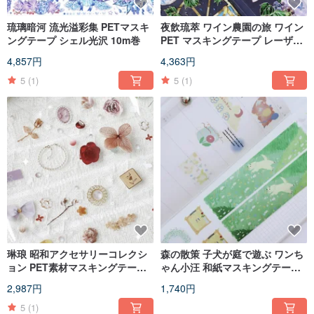
琉璃暗河 流光溢彩集 PETマスキ
夜飲琉萃 ワイン農園の旅 ワイン
ングテープ シェル光沢 10m巻
PET マスキングテープ レーザー
シルバー 10m巻
4,857円
4,363円
5
(1)
5
(1)
琳琅 昭和アクセサリーコレクシ
森の散策 子犬が庭で遊ぶ ワンち
ョン PET素材マスキングテープ
ゃん小汪 和紙マスキングテープ
台湾製 10m巻
10m巻
2,987円
1,740円
5
(1)