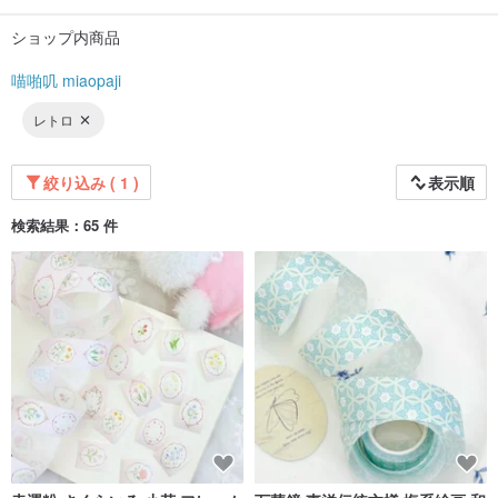
ショップ内商品
喵啪叽 miaopaji
レトロ
絞り込み ( 1 )
表示順
検索結果：65 件