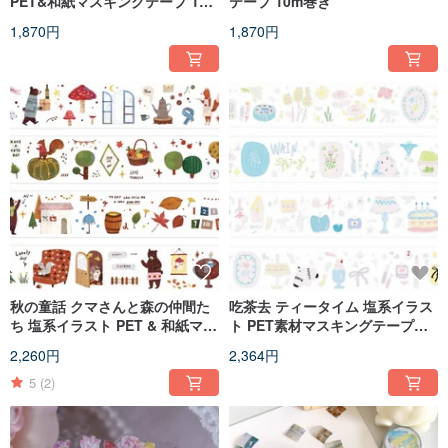
PET&和紙マスキングテープ 10m
テープ 10m巻き
巻
1,870円
1,870円
秋の童話 クマさんと森の仲間た
吃茶去 ティータイム 塩系イラス
ち 塩系イラスト PET & 和紙マス
ト PET素材マスキングテープ
キングテープ 10m巻
10m巻
2,260円
2,364円
5
(2)