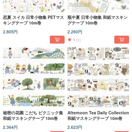
恋夏 スイカ 日常小物集 PETマス
瓶中夏 日常小物集 和紙マスキン
キングテープ 10m巻
グテープ 10m巻
2,805円
2,260円
5
(1)
秘密の花園 こだち ピクニック集
Afternoon Tea Daily Collection
和紙マスキングテープ 10m巻
和紙マスキングテープ 10m巻
2,364円
2,623円