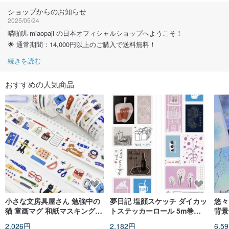
ショップからのお知らせ
2025/05/24
喵啪叽 miaopaji の日本オフィシャルショップへようこそ！
🌟 通常期間：14,000円以上のご購入で送料無料！
続きを読む
おすすめの人気商品
小さな文房具屋さん 勉強中の
夢日記 塩顔スケッチ ダイカッ
悠々
猫 童画マグ 和紙マスキングテ
トステッカーロール 5m巻
背景
ープ (kiss-cut)
(kiss cut)
テー
2,026円
2,182円
6,5