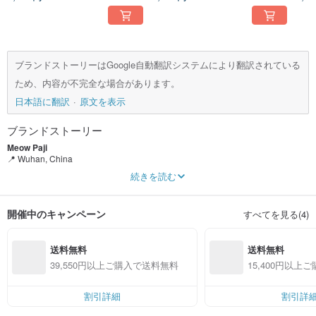
ブランドストーリーはGoogle自動翻訳システムにより翻訳されている
ため、内容が不完全な場合があります。
日本語に翻訳
原文を表示
ブランドストーリー
Meow Paji
📍 Wuhan, China
Lovers of classicism and light retro style
続きを読む
A little silly, but also fantasy
Shopping will randomly drop small gifts (ฅ'ω'ฅ)
開催中のキャンペーン
すべてを見る(4)
送料無料
送料無料
39,550円以上ご購入で送料無料
15,400円以上
割引詳細
割引詳