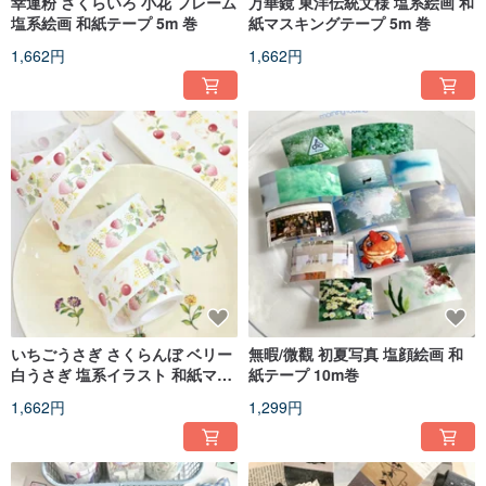
幸運粉 さくらいろ 小花 フレーム
万華鏡 東洋伝統文様 塩系絵画 和
塩系絵画 和紙テープ 5m 巻
紙マスキングテープ 5m 巻
1,662円
1,662円
いちごうさぎ さくらんぼ ベリー
無暇/微觀 初夏写真 塩顔絵画 和
白うさぎ 塩系イラスト 和紙マス
紙テープ 10m巻
テ 5m 巻
1,662円
1,299円