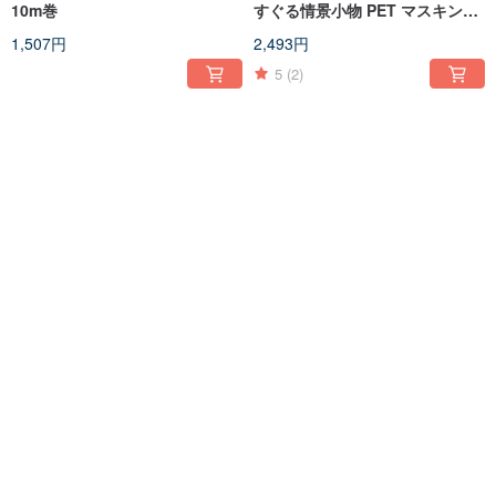
10m巻
すぐる情景小物 PET マスキング
テープ 10m巻
1,507円
2,493円
5
(2)
夢華綺録 西洋風宮廷情景 PETマ
郁墨茶染 黒白金 大花卉 茶花
スキングテープ レーザーシルバ
PETマスキングテープ ホットス
ー 10m巻
タンピング 10m巻
4,675円
4,986円
5
(1)