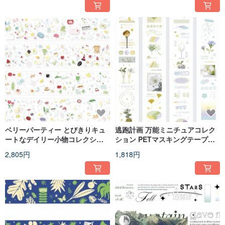
ベリーパーティー とびきりキュ
逃跑計画 万能ミニチュアコレク
ートなデイリー小物コレクショ
ション PETマスキングテープ
ン PET素材マスキングテープ
10m巻
2,805円
1,818円
10m巻