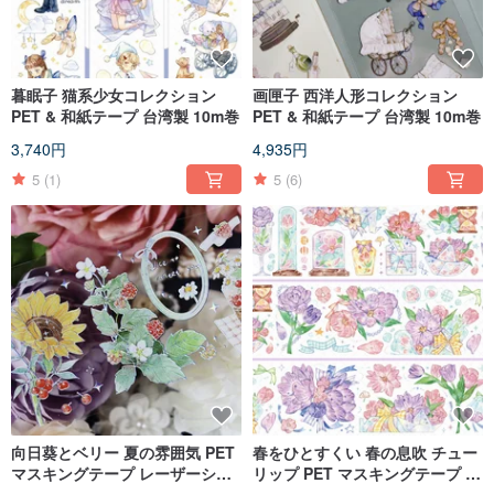
暮眠子 猫系少女コレクション
画匣子 西洋人形コレクション
PET & 和紙テープ 台湾製 10m巻
PET & 和紙テープ 台湾製 10m巻
3,740円
4,935円
5
(1)
5
(6)
向日葵とベリー 夏の雰囲気 PET
春をひとすくい 春の息吹 チュー
マスキングテープ レーザーシル
リップ PET マスキングテープ 虹