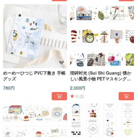
めーめーひつじ PVC下敷き 手帳
琐碎时光 (Sui Shi Guang) 懐か
グッズ
しい風景小物 PETマスキングテ
ープ 10m巻
780円
2,000円
5
(2)