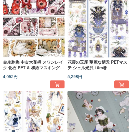
金糸刺梅 中古大花柄 スワンレイ
花霊の玉座 華麗な情景 PETマス
ク 化石 PET & 和紙マスキングテ
テ シェル光沢 10m巻
ープ シェル光沢 10m巻
4,052円
5,298円