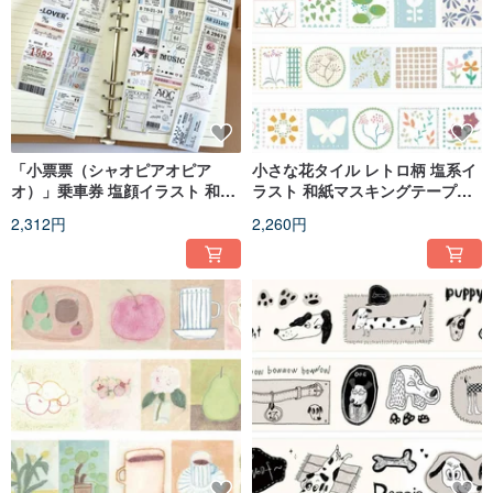
「小票票（シャオピアオピア
小さな花タイル レトロ柄 塩系イ
オ）」乗車券 塩顔イラスト 和紙
ラスト 和紙マスキングテープ
マスキングテープ 10m巻
10m巻
2,312円
2,260円