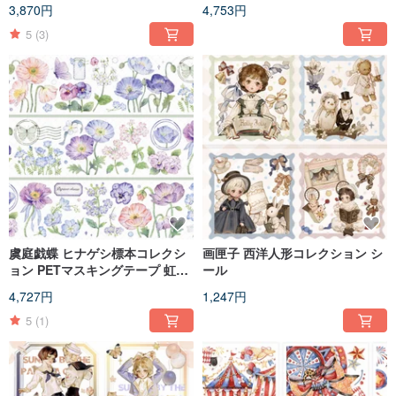
バー 台湾製 10m巻
色光沢 10m巻
3,870円
4,753円
5
(3)
虞庭戯蝶 ヒナゲシ標本コレクシ
画匣子 西洋人形コレクション シ
ョン PETマスキングテープ 虹色
ール
光沢 10m巻
4,727円
1,247円
5
(1)