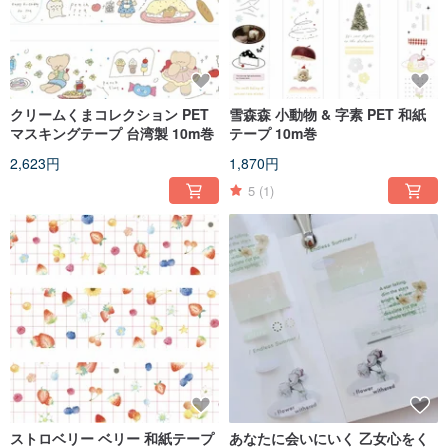
クリームくまコレクション PET
雪森森 小動物 & 字素 PET 和紙
マスキングテープ 台湾製 10m巻
テープ 10m巻
2,623円
1,870円
5
(1)
ストロベリー ベリー 和紙テープ
あなたに会いにいく 乙女心をく