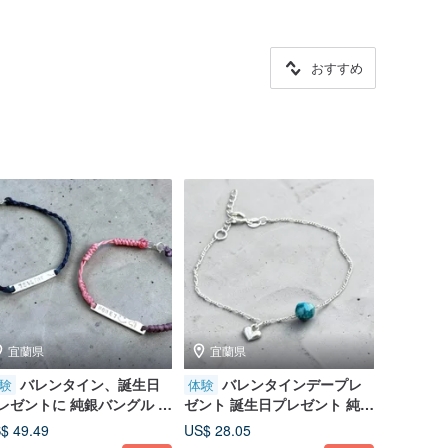
おすすめ
宜蘭県
宜蘭県
バレンタイン、誕生日
バレンタインデープレ
験
体験
レゼントに 純銀バングル 金
ゼント 誕生日プレゼント 純銀
バングル DIY 文化パス対応
ブレスレット 金工ブレスレッ
$ 49.49
US$ 28.05
 シルバープレートブレスレ
ト DIY 文化幣 - 宝石ハート