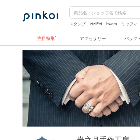
スタンプ
ziziFei
hwara
ミッフィ
人物ステッカー
台湾
注目特集
アクセサリー
バッグ
岩之月手作工房