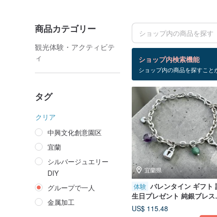
商品カテゴリー
観光体験・アクティビテ
検索結果：24 件
ィ
ショップ内検索機能
ショップ内の商品を探すこと
グループで一人
タグ
クリア
中興文化創意園区
宜蘭
シルバージュエリー
宜蘭県
DIY
バレンタイン ギフト 
体験
グループで一人
生日プレゼント 純銀ブレス
金属加工
ット 金工ブレスレット DIY
US$ 115.48
化幣 - 宝石銀ロック