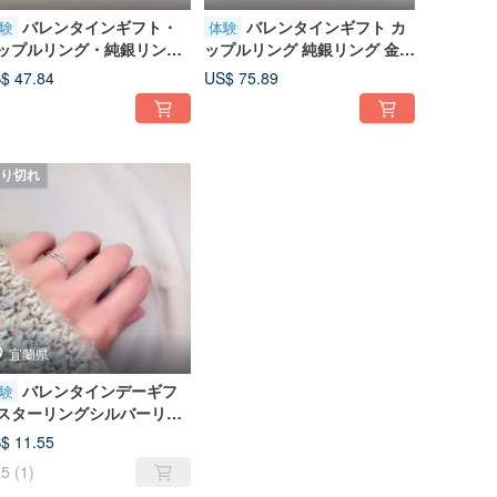
バレンタインギフト・
バレンタインギフト カ
験
体験
ップルリング・純銀リン
ップルリング 純銀リング 金工
・彫金リング DIY・文化幣 -
リング DIY 文化通貨 - 悸動
$ 47.84
US$ 75.89
福の言葉
（きどう）
り切れ
宜蘭県
バレンタインデーギフ
験
スターリングシルバーリン
金属加工リングDIY - 幸運
$ 11.55
5
(1)