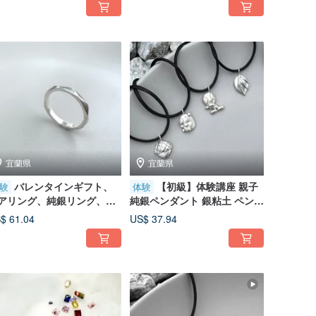
ト
宜蘭県
宜蘭県
バレンタインギフト、
【初級】体験講座 親子
験
体験
アリング、純銀リング、金
純銀ペンダント 銀粘土 ペンダ
工芸リング DIY、文化マネ
ント DIY 文化コイン
$ 61.04
US$ 37.94
利用可能 - 三角形 (細)