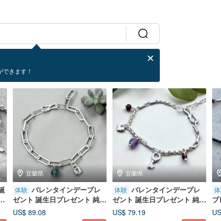
ができます！
宜蘭県
宜蘭県
誕
バレンタインデープレ
バレンタインデープレ
体験
体験
体
レ
ゼント 誕生日プレゼント 純銀
ゼント 誕生日プレゼント 純銀
プ
 文
ブレスレット 金工ブレスレッ
ブレスレット 金工ブレスレッ
工
US$ 89.08
US$ 79.19
US
ト DIY 文化幣 - 銀の鍵
ト DIY カルチャーコイン - 鍵
-