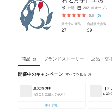
台湾
2021年オープン
5.0
(5)
販売中の商品
合計販売点数
27
39
商品
ブランドストーリー
返品・交
27
開催中のキャンペーン
すべてを見る(3)
最大5%OFF
【ア
$ 3
1点ごとに最大5%OFF
S$ 6
割引詳細