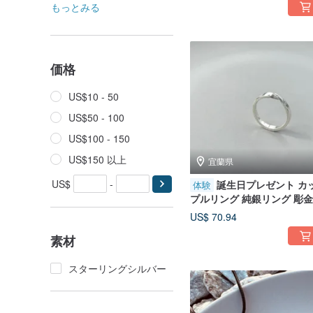
もっとみる
価格
US$10 - 50
US$50 - 100
US$100 - 150
US$150 以上
宜蘭県
US$
-
誕生日プレゼント カ
体験
プルリング 純銀リング 彫
ング DIY 文化体験 - モビウ
US$ 70.94
（太め）
素材
スターリングシルバー