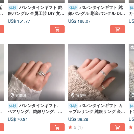
誕
バレンタインギフト 純
バレンタインギフト 純
体験
体験
体
ン
銀バングル 金属工芸 DIY 文化
銀バングル 彫金バングル DIY
カ
文化
幣 - モビウス
文化体験 - メビウスの輪 無限
グ
US$ 151.77
US$ 188.07
US
ネ
祝
売
宜蘭県
宜蘭県
、
バレンタインギフト、
バレンタインギフト カ
体験
体験
体
ペアリング、純銀リング、金
ップルリング 純銀リング 金工
ト
文
工リング DIY、文化体験 - 心
リング DIY 文化幣 - ささやき
グ
US$ 70.94
US$ 36.29
US
を繋ぐ刻印
5
(1)