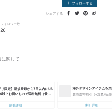
フォローする
シェアする
フォロワー数
26
換に関して
海外デザインアイテムを気
プリ限定】新規登録から7日以内にUS
0.00以上お買いもので送料無料（最大U
越境送料割引（※対象商品
.00OFF）
割引詳細
割引詳細