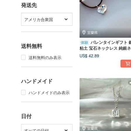
発送先
アメリカ合衆国
宜蘭県
バレンタインギフト 
体験
送料無料
粘土 宝石ネックレス 純銀
クレス DIY 文化幣 - 指紋ハ
US$ 42.89
送料無料のみ表示
ト
ハンドメイド
ハンドメイドのみ表示
日付
宜蘭県
すべての日付