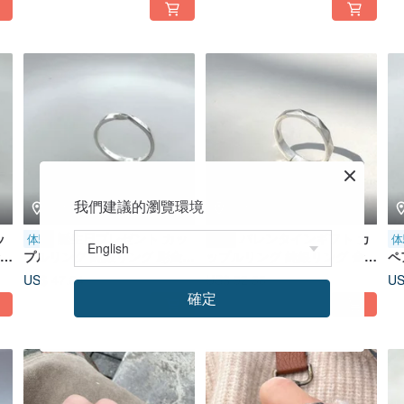
ッ
我們建議的瀏覽環境
宜蘭県
宜蘭県
ッ
誕生日プレゼント カッ
バレンタインギフト カ
体験
体験
体
金リ
プルリング 純銀リング 彫金リ
ップルリング 純銀リング 金属
ペ
ス
ング DIY 文化幣 - メビウス
工芸リング DIY 文化体験 - 三
属
US$ 47.84
US$ 92.38
US
（細）
角形 (太め)
ー
確定