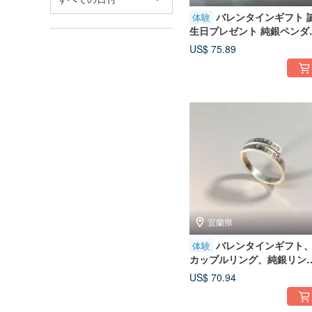
バレンタインギフト 
体験
生日プレゼント 純銀ペンダ
ト 銀粘土ペンダント DIY 
US$ 75.89
体験 - スクエアジルコニア
ックレス
宜蘭県
バレンタインギフト
体験
カップルリング、純銀リン
グ、金属工芸リング DIY、
US$ 70.94
化体験 - 夢を形に