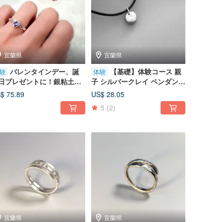
宜蘭県
宜蘭県
バレンタインデー、誕
【基礎】体験コース 親
験
体験
日プレゼントに！銀粘土の
子 シルバークレイ ペンダント
石リング 純銀リング DIY 文
DIY 指紋 ペットの鼻紋 文化体
$ 75.89
US$ 28.05
幣 - 煌めき
験
5
(2)
宜蘭県
宜蘭県