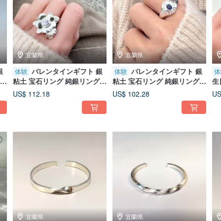
宜蘭県
宜蘭県
銀
バレンタインギフト 銀
バレンタインギフト 銀
体験
体験
体
ネッ
粘土 宝石リング 純銀リング
粘土 宝石リング 純銀リング
生
ー
DIY 文化幣 - 花
DIY 文化体験 - 自由
宝
US$ 112.18
US$ 102.28
US
化
宜蘭県
宜蘭県