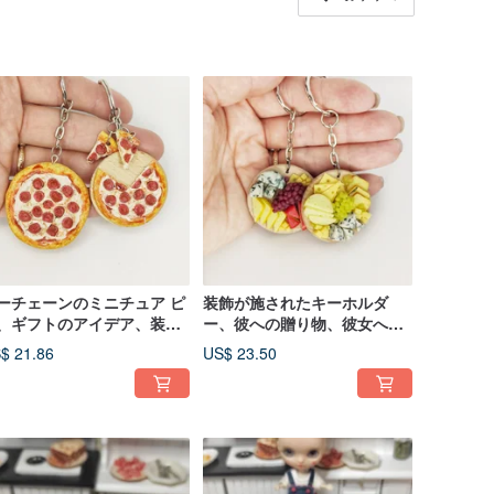
ーチェーンのミニチュア ピ
装飾が施されたキーホルダ
、ギフトのアイデア、装飾
ー、彼への贈り物、彼女への
施されたキーチェーン、手
贈り物、贈り物のアイデア、
$ 21.86
US$ 23.50
りのキーチェーン
チーズの愛