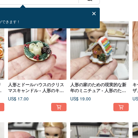
ができます！
リ
人形とドールハウスのクリス
人形の家のための現実的な新
キ
ニ
マスキャンドル - 人形のキャ
年のミニチュア - 人形のため
ザ
ンドル - ドールハウスの装飾
のジンジャーブレッドハウス
が
US$ 17.00
US$ 19.00
US
作