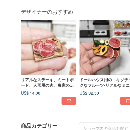
デザイナーのおすすめ
リアルなステーキ、ミートボ
ドールハウス用のエキゾチ
ード、人形用の肉、農家の食
クなフルーツ-リアルなミニ
べ物、動物園、ドールハウ
ュアエキゾチックスケール1
US$ 14.00
US$ 32.50
ス、ギフト
ギフト
商品カテゴリー