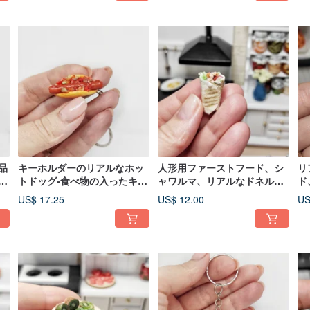
品
キーホルダーのリアルなホッ
人形用ファーストフード、シ
リ
ホ
トドッグ-食べ物の入ったキー
ャワルマ、リアルなドネルケ
ド
ホルダー-ギフトのアイデア
バブ、人形用サンドイッチ、
1
US$ 17.25
US$ 12.00
US
ミニ