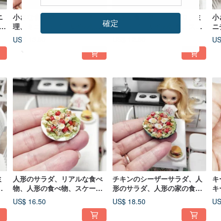
ニ
小さな食べ物、バービー料
小さな食べ物、マイクロ、ミ
小
確定
ー
理、ミニチュア、人形の朝
ニチュア、人形の朝食、スケ
ニ
ニ
食、スクランブルエッグ
ール1 12、スクランブルエッ
ス
US$ 13.50
US$ 12.50
US
グ
ー
ミ
人形のサラダ、リアルな食べ
チキンのシーザーサラダ、人
キ
、
物、人形の食べ物、スケール1
形のサラダ、人形の家の食べ
キ
、
12、ミニチュア、ドールハウ
物、食べ物のミニチュア
ル
US$ 16.50
US$ 18.50
US
ス