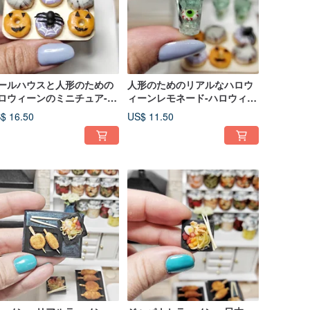
ールハウスと人形のための
人形のためのリアルなハロウ
ロウィーンのミニチュア-ハ
ィーンレモネード-ハロウィー
ウィーンの贈り物
ンの贈り物
$ 16.50
US$ 11.50