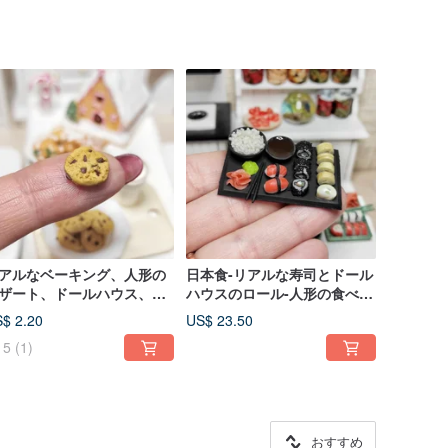
アルなベーキング、人形の
日本食-リアルな寿司とドール
ザート、ドールハウス、ジ
ハウスのロール-人形の食べ
ラマ、ミニチュア
物-ギフト
$ 2.20
US$ 23.50
5
(1)
おすすめ