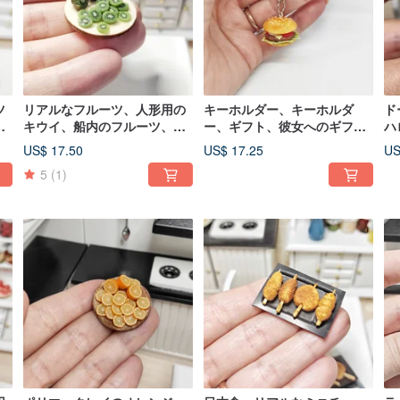
ツ
リアルなフルーツ、人形用の
キーホルダー、キーホルダ
ド
キウイ、船内のフルーツ、人
ー、ギフト、彼女へのギフ
ハ
ケ
形用のフルーツ、ゲーム用の
ト、ギフトアイデア、ファー
ロ
US$ 17.50
US$ 17.25
US
食べ物
ストフード、ミニフード
5
(1)