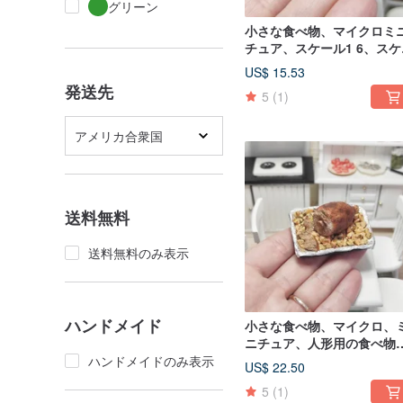
グリーン
小さな食べ物、マイクロミ
チュア、スケール1 6、スケ
ル1 12、人形用サラダ、ミ
US$ 15.53
フード
発送先
5
(1)
アメリカ合衆国
送料無料
送料無料のみ表示
ハンドメイド
小さな食べ物、マイクロ、
ニチュア、人形用の食べ物
スケール1 6、ドールハウス
ハンドメイドのみ表示
US$ 22.50
ミニフード
5
(1)