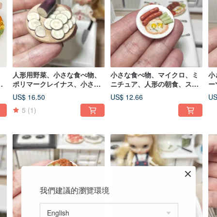
人形用野菜、小さな食べ物、
小さな食べ物、マイクロ、ミ
小
物
ポリマークレイナス、小さな
ニチュア、人形の朝食、スク
ー
た
野菜
ランブルエッグ、ソーセージ
の
US$ 16.50
US$ 12.66
US
5
(1)
我們建議的瀏覽環境