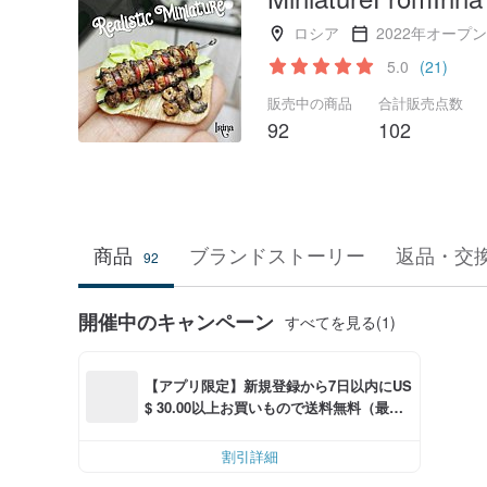
ロシア
2022年オープン
5.0
(21)
販売中の商品
合計販売点数
92
102
商品
ブランドストーリー
返品・交
92
開催中のキャンペーン
すべてを見る(1)
【アプリ限定】新規登録から7日以内にUS
$ 30.00以上お買いもので送料無料（最大U
S$ 6.00OFF）
割引詳細