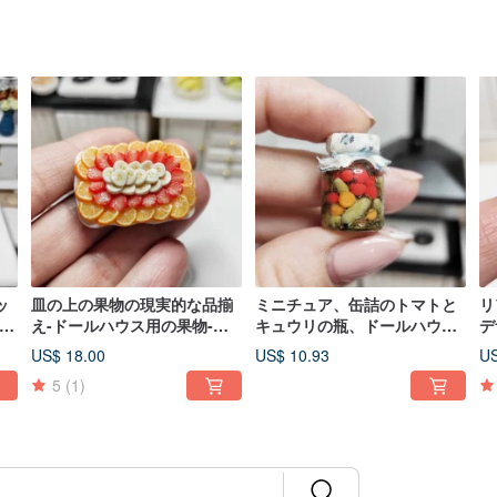
ッ
皿の上の果物の現実的な品揃
ミニチュア、缶詰のトマトと
リ
チ
え-ドールハウス用の果物-ミ
キュウリの瓶、ドールハウ
デ
6-
ニチュア
ス、ジオラマ
オ
US$ 18.00
US$ 10.93
US
5
(1)