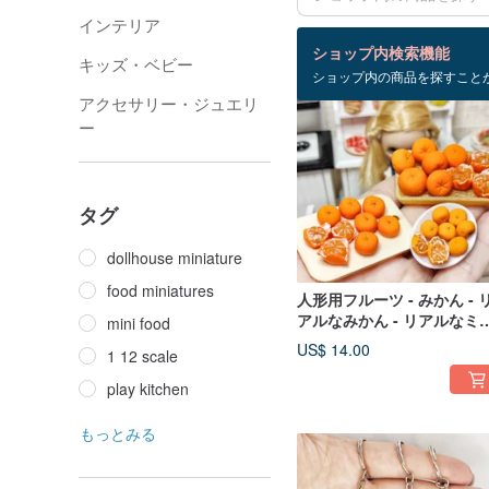
インテリア
検索結果：92 件
ショップ内検索機能
キッズ・ベビー
ショップ内の商品を探すこと
アクセサリー・ジュエリ
ー
タグ
dollhouse miniature
food miniatures
人形用フルーツ - みかん - 
アルなみかん - リアルなミ
mini food
チュア
US$ 14.00
1 12 scale
play kitchen
もっとみる