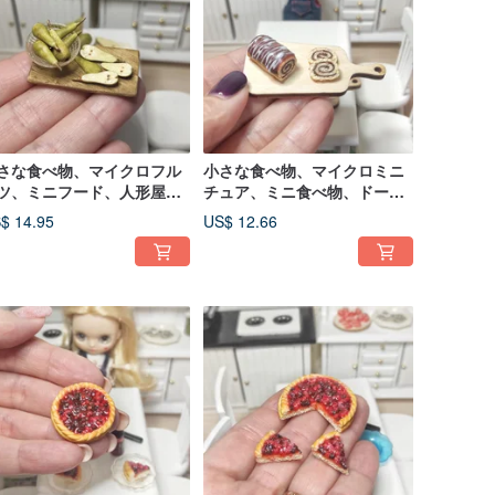
さな食べ物、マイクロフル
小さな食べ物、マイクロミニ
ツ、ミニフード、人形屋用
チュア、ミニ食べ物、ドール
洋ナシ、人形用の果物
ハウスデザート、チョコレー
$ 14.95
US$ 12.66
トと一緒に巻く