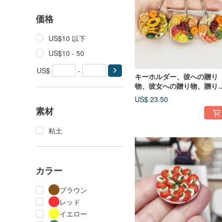
価格
US$10 以下
US$10 - 50
US$
-
キーホルダー、彼への贈り
物、彼女への贈り物、贈り
のアイデア、装飾が施され
US$ 23.50
排他的なキーホルダー
素材
粘土
カラー
ブラウン
レッド
イエロー