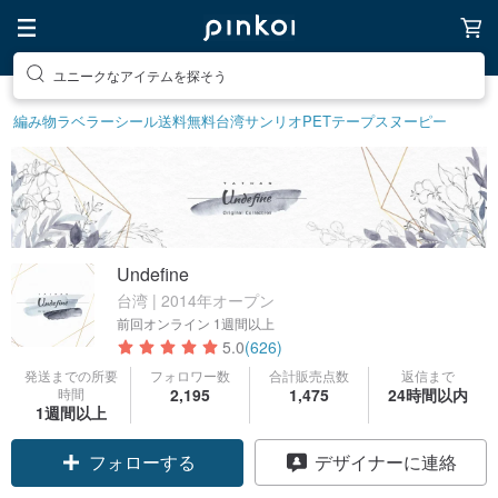
ユニークなアイテムを探そう
編み物
ラベラーシール
送料無料
台湾サンリオ
PETテープ
スヌーピー
Undefine
台湾 | 2014年オープン
前回オンライン
1週間以上
5.0
(626)
発送までの所要
フォロワー数
合計販売点数
返信まで
時間
2,195
1,475
24時間以内
1週間以上
フォローする
デザイナーに連絡