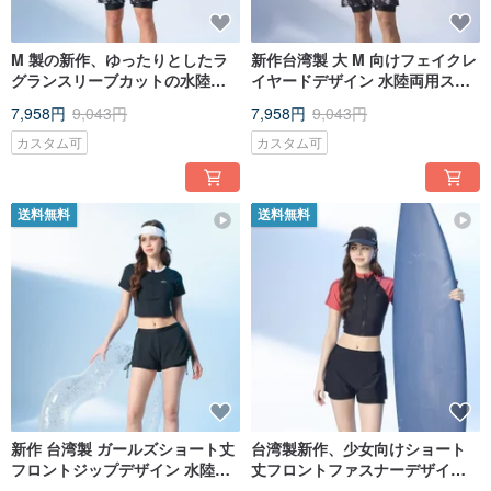
M 製の新作、ゆったりとしたラ
新作台湾製 大 M 向けフェイクレ
グランスリーブカットの水陸両
イヤードデザイン 水陸両用スイ
用クラゲ対策トップス、ユニセ
ムショーツ パームリーフプリン
7,958円
9,043円
7,958円
9,043円
ックスモデル。
ト
カスタム可
カスタム可
送料無料
送料無料
新作 台湾製 ガールズショート丈
台湾製新作、少女向けショート
フロントジップデザイン 水陸両
丈フロントファスナーデザイ
用ツーピース水着 黒白カラーブ
ン、ツーピース水着、スポーツ