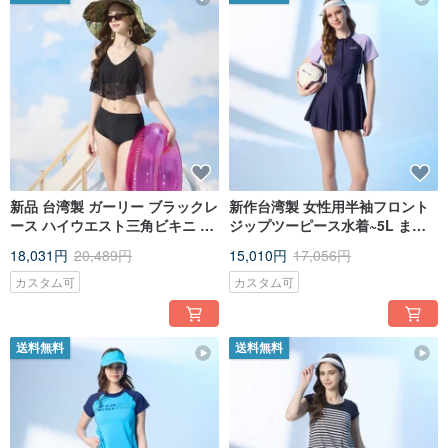
新品 台湾製 ガーリー ブラックレ
新作台湾製 女性用半袖フロント
ース ハイウエスト三角ビキニ リ
ジップツーピース水着~5L まで
ゾートムード
展開 視覚的にスリム見え
18,031円
20,489円
15,010円
17,056円
カスタム可
カスタム可
送料無料
送料無料