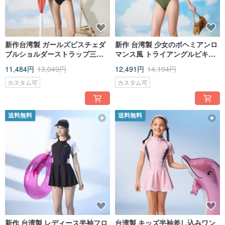
新作台湾製 ガールズビスチェダ
新作 台湾製 少女のボヘミアンロ
ブルショルダーストラップ三角
マンス風 トライアングルビキニ
ビキニ水着 ブラック＆ホワイト
水着 オリーブグリーン
11,484円
13,049円
12,491円
14,194円
コントラスト
カスタム可
カスタム可
送料無料
送料無料
新作 台湾製 レディース半袖フロ
台湾製 キッズ半袖差し込みワン