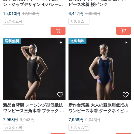
ントジップデザイン セパレート
ピース水着 桜ピンク
水着 ～5L（大きいサイズ）高い
15,010円
17,056円
6,447円
7,326円
識別度
カスタム可
カスタム可
送料無料
送料無料
新品台湾製 レーシング型低抵抗
新作台湾製 大人の競泳用低抵抗
ワンピース三角水着 ブラック ミ
ワンピース水着 ダークネイビー
ニマル美学
のミニマルな美学
7,958円
9,043円
7,958円
9,043円
カスタム可
カスタム可