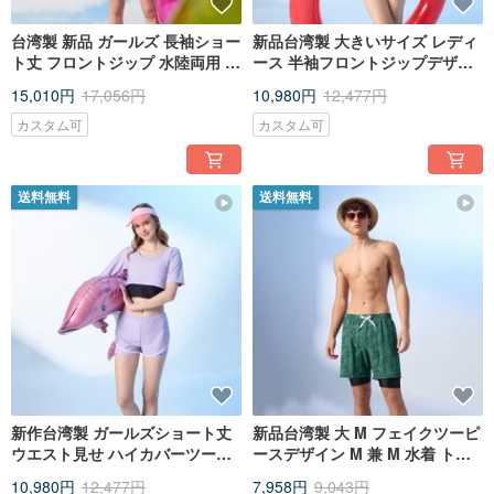
台湾製 新品 ガールズ 長袖ショー
新品台湾製 大きいサイズ レディ
ト丈 フロントジップ 水陸両用 3
ース 半袖フロントジップデザイ
点セット水着 マットグレーパー
ン セパレート水着~5L 大きいサ
15,010円
17,056円
10,980円
12,477円
プル
イズ ブラックレッドのバイカラ
ー
カスタム可
カスタム可
送料無料
送料無料
新作台湾製 ガールズショート丈
新品台湾製 大 M フェイクツーピ
ウエスト見せ ハイカバーツーピ
ースデザイン M 兼 M 水着 トロ
ース水着 ラベンダーパープル
ピカルプリント
10,980円
12,477円
7,958円
9,043円