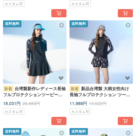
カスタム可
カスタム可
送料無料
送料無料
台湾製新作レディース長袖
新品台湾製 大柄女性向け
新着
新着
フルプロテクションツーピース
長袖フルプロテクション ツーピ
水着 視覚的にスリム見え
ース水着 スポーツファッション
18,031円
20,489円
11,988円
13,622円
カスタム可
カスタム可
送料無料
送料無料