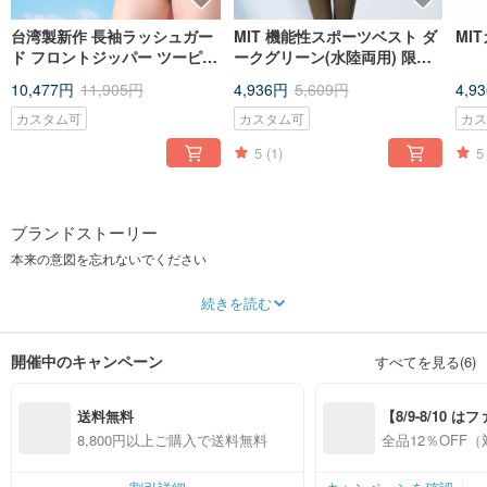
台湾製新作 長袖ラッシュガー
MIT 機能性スポーツベスト ダ
MI
ド フロントジッパー ツーピー
ークグリーン(水陸両用) 限定
ス水着
新商品
10,477円
11,905円
4,936円
5,609円
4,9
カスタム可
カスタム可
カ
5
(1)
5
ブランドストーリー
本来の意図を忘れないでください
MADEINTAIWAN台湾のみ
続きを読む
。
水着は台湾でのみ製造されていることを主張し、「Made
inTaiwanMITSmileMark」の製品認証を取得しています。そして、さまざまな水
開催中のキャンペーン
すべてを見る(6)
泳大会や水泳イベントに参加し、選手やプロのコーチの支持と支持を獲得しま
した。
同社は高品質のコンセプトを堅持し、幅広い商品の創出に取り組んでいます。
送料無料
【8/9-8/10 
また、機能的なカジュアルウェアも発売しています。商品には、アンチUV冷却
ウィンドブレーカー、長袖および半袖のPOLOシャツ、Tシャツ、リズムスペシ
員感謝デー】対
8,800円以上ご購入で送料無料
全品12％OFF
ャルが含まれます。デザインの美しさと優れた快適性を強調した、シリアル化
プ全品12%OFF
ップ限定）
されたスタイルのプレゼンテーションであるプレッシャーパンツ、スポーツプ
ロテクションギアなどは、消費者に広く認識されています。