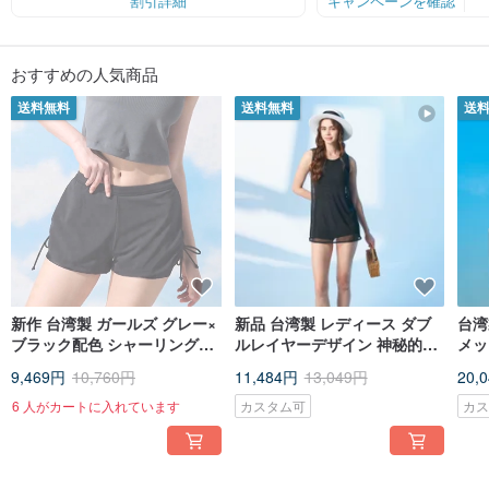
割引詳細
キャンペーンを確認
あなたを速くする
。
人間工学「水着」は、東洋の人間工学バージョンに準拠するように開発および
おすすめの人気商品
設計されています
送料無料
送料無料
送
究極のフィット感伸縮性と弾力性の高い素材を使用し、フィット感を高めてい
ます。
抵抗を減らす生地の表面にある溝のデザインを使用して、溝の滑り面に沿って
水を流し、水の抵抗を減らします
強力な撥水性強化された撥水デザイン水着の水はレース中に水玉のように転が
り、軽快感を実現します
MONINAは創業以来、主にB2B、B2Cモードで運営され、企業理念として「品
質第一」を追求してきました。特に台湾では、水着のデザイン、製造、包装、
販売の一貫した運営が最高の品質保証です。2010年、国内初の耐熱・耐塩素
新作 台湾製 ガールズ グレー×
新品 台湾製 レディース ダブ
台湾
SPA水着、新素材、消費者への「3ヶ月」保証が失われることはなく、輸入生地
ブラック配色 シャーリングシ
ルレイヤーデザイン 神秘的な
メッ
を多用し、スタイルもさらにカラフルに。 「製品のトレンド、消費者の長期的
ョート丈 ツーピース水着 デザ
美しさ ワンピース ボクサーパ
ルア
なニーズに本当に応える方法」を考えた研究とイノベーション。
9,469円
10,760円
11,484円
13,049円
20,
インモデル
ンツ型 水着 黒
け対
これまで、スポーツやヘルスケア製品の新しいコンセプトの開発を積極的に主
6 人がカートに入れています
カスタム可
カ
導し、オンラインマーケティングやその他の販売方法と組み合わせて推進して
きました。産業構造の変革期には、経済省に積極的に参加してきました。アフ
ェアーズスマイルMIT製品デパートツアー世界見本市。近年、百貨店チャネルに
参入し、顧客層はますます若くなり、スポーツやヘルスケアをコンセプトにし
た消費者層が中心となっています。