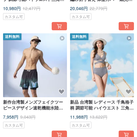
キニ 水着 マダムスタイル
3 点セット水着 体型カバー 細見
10,980円
12,477円
20,046円
22,779円
え
カスタム可
カスタム可
送料無料
送料無料
新作台湾製メンズフェイクツー
新品 台湾製 レディース 千鳥格子
ピースデザイン速乾機能水陸両
柄 調節可能 ハイウエスト 三角ビ
用ビーチスイムショーツ
キニ 水着 著名人スタイル
7,958円
9,043円
11,988円
13,622円
カスタム可
カスタム可