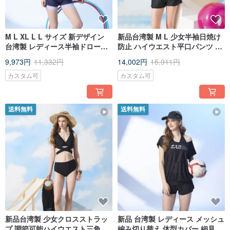
M L XL L L サイズ 新デザイン
新品台湾製 M L 少女半袖日焼け
台湾製 レディース半袖ドロース
防止 ハイウエスト平口パンツ ツ
トリング 視覚的にスリム見えツ
ーピース水着 スポーツファッシ
9,973円
11,332円
14,002円
15,911円
ーピース水着 ネイビー
ョン
カスタム可
カスタム可
送料無料
送料無料
新品台湾製 少女クロスストラッ
新品 台湾製 レディース メッシュ
プ 調節可能ハイウエスト三角ビ
編み切り替え 体型カバー 細見え