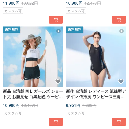
11,988円
13,622円
10,980円
12,477円
ロック
美学
カスタム可
カスタム可
送料無料
送料無料
新品 台湾製 M L ガールズ ショー
新作 台湾製 レディース 流線型デ
ト丈 お腹見せ 白黒配色 ツーピー
ザイン 低抵抗 ワンピース三角水
ス水着 レイヤードデザイン
着 ミニマム美学
10,980円
12,477円
6,951円
7,898円
カスタム可
カスタム可