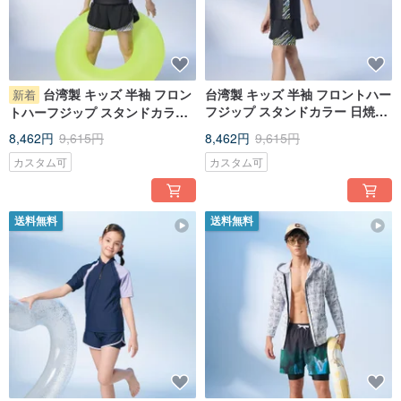
台湾製 キッズ 半袖 フロン
台湾製 キッズ 半袖 フロントハー
新着
フジップ スタンドカラー 日焼け
トハーフジップ スタンドカラー
防止 ツーピース水着 男女兼用
日焼け対策 ツーピース水着 スウ
8,462円
9,615円
8,462円
9,615円
ィート＆スポーティー
カスタム可
カスタム可
送料無料
送料無料