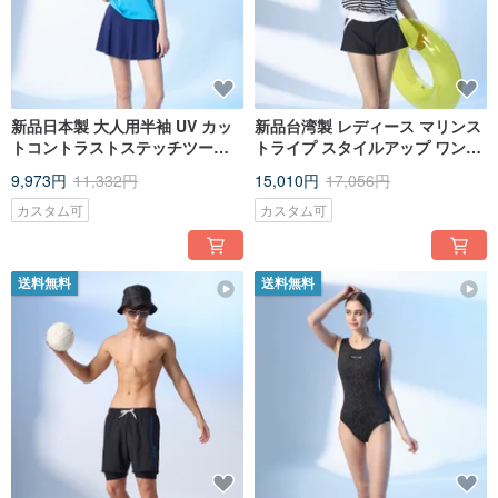
新品日本製 大人用半袖 UV カッ
新品台湾製 レディース マリンス
トコントラストステッチツーピ
トライプ スタイルアップ ワンピ
ース水着 アクアブルー
ース ショートパンツ水着 白黒切
9,973円
11,332円
15,010円
17,056円
り替え
カスタム可
カスタム可
送料無料
送料無料