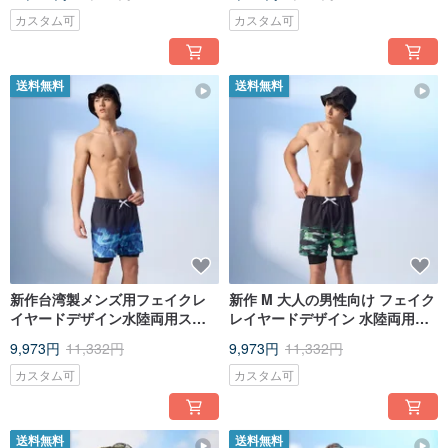
カスタム可
カスタム可
送料無料
送料無料
新作台湾製メンズ用フェイクレ
新作 M 大人の男性向け フェイク
イヤードデザイン水陸両用スイ
レイヤードデザイン 水陸両用ス
ムショーツデジタルグラデーシ
イムパンツ グラデーションカモ
9,973円
11,332円
9,973円
11,332円
ョン
フラージュ
カスタム可
カスタム可
送料無料
送料無料