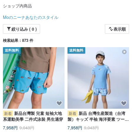
ショップ内商品
Moのニーナあなたのスタイル
絞り込み ( 0 )
表示順
検索結果：873 件
送料無料
送料無料
新品台灣製 兒童 短袖大地
新品 台灣生産製造（台湾
新着
新着
系運動美學 二件式泳裝 男生適穿
製）キッズ 半袖 海洋要素 ツーピ
ース水着 男女児兼用
7,958円
9,043円
7,958円
9,043円