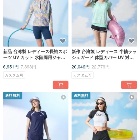
新品 台湾製 レディース長袖スポ
新作 台湾製 レディース 半袖ラッ
ーツ UV カット 水陸両用ジャケ
シュガード 体型カバー UV 対策
ット
スリーピース水着 ミントグリー
6,951円
7,898円
20,046円
22,779円
ン
カスタム可
カスタム可
送料無料
送料無料