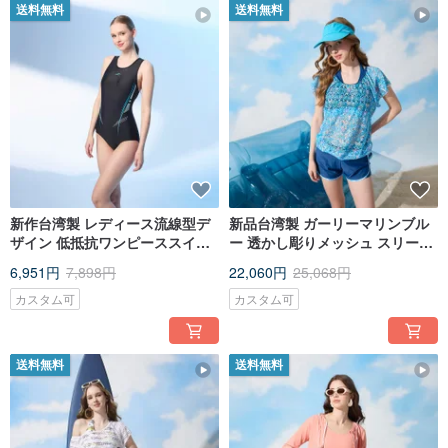
送料無料
送料無料
新作台湾製 レディース流線型デ
新品台湾製 ガーリーマリンブル
ザイン 低抵抗ワンピーススイム
ー 透かし彫りメッシュ スリーピ
ウェア 幾何学美学
ース水着 レイヤードスタイル
6,951円
7,898円
22,060円
25,068円
カスタム可
カスタム可
送料無料
送料無料