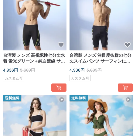
台湾製 メンズ 高視認性七分丈水
台湾製 メンズ 注目度抜群の七分
着 蛍光グリーン＋純白流線 サー
丈スイムパンツ サーフィンに必
フィン必需品
須
4,936円
5,609円
4,936円
5,609円
カスタム可
カスタム可
送料無料
送料無料