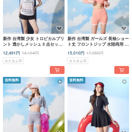
新作 台湾製 少女 トロピカルプリ
新作 台湾製 ガールズ 長袖ショー
ント 透かしメッシュ 3 点セット
ト丈 フロントジップ 水陸両用 ス
水着 レイヤードスタイル
リーピース水着 ピーチピンク
12,491円
14,194円
15,010円
17,056円
カスタム可
カスタム可
送料無料
送料無料