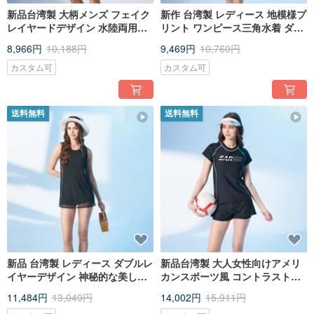
新品台湾製 大柄メンズ フェイク
新作 台湾製 レディース 地模様プ
レイヤードデザイン 水陸両用ス
リント ワンピース三角水着 ダー
イムパンツ スポーツファッショ
クグレー
8,966円
10,188円
9,469円
10,760円
ン
カスタム可
カスタム可
送料無料
送料無料
新品 台湾製 レディース ダブルレ
新品台湾製 大人女性向けアメリ
イヤーデザイン 神秘的な美しさ
カンスポーツ風 コントラストス
ワンピース ボクサーパンツ型 水
テッチツーピース水着 ミニマル
11,484円
13,049円
14,002円
15,911円
着 黒
ブラック ～5L サイズ展開