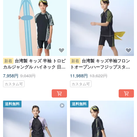
台湾製 キッズ 半袖 トロピ
台湾製 キッズ半袖フロン
新着
新着
カルジャングル ハイネック 日焼
トオープンハーフジップスタン
け防止 2 ピース水着 男女兼用
ドカラー 日焼け対策強化ツーピ
7,958円
9,043円
11,988円
13,622円
ース水着 男女兼用
カスタム可
カスタム可
送料無料
送料無料