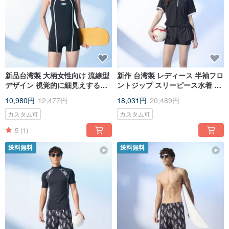
新品台湾製 大柄女性向け 流線型
新作 台湾製 レディース 半袖フロ
デザイン 視覚的に細見えする一
ントジップ スリーピース水着 ス
体型ボクサー水着 レトロスポー
ポーティーカジュアル ~5L まで
10,980円
12,477円
18,031円
20,489円
ツ風
対応
カスタム可
カスタム可
5
(1)
送料無料
送料無料