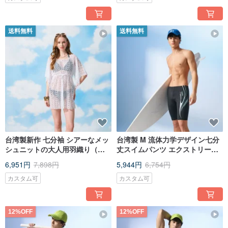
送料無料
送料無料
台湾製新作 七分袖 シアーなメッ
台湾製 M 流体力学デザイン七分
シュニットの大人用羽織り（ビ
丈スイムパンツ エクストリーム
キニは含まれません）
ブラック サーフィン必須
6,951円
7,898円
5,944円
6,754円
カスタム可
カスタム可
12%OFF
12%OFF