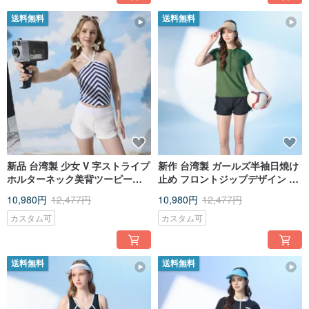
送料無料
送料無料
新品 台湾製 少女 V 字ストライプ
新作 台湾製 ガールズ半袖日焼け
ホルターネック美背ツーピース
止め フロントジップデザイン ツ
水着 デザインモデル
ーピース水着 フォレストグリー
10,980円
12,477円
10,980円
12,477円
ン
カスタム可
カスタム可
送料無料
送料無料