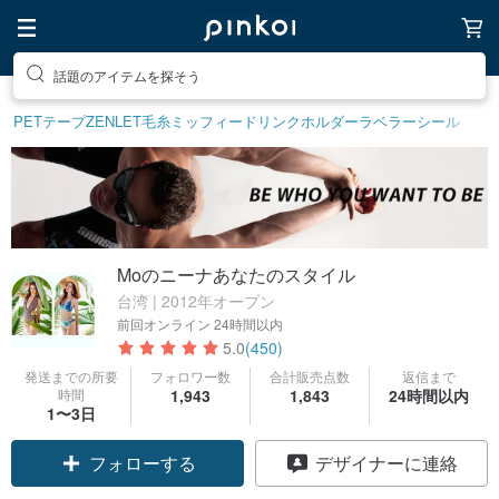
話題のアイテムを探そう
PETテープ
ZENLET
毛糸
ミッフィー
ドリンクホルダー
ラベラーシール
Moのニーナあなたのスタイル
台湾 | 2012年オープン
前回オンライン
24時間以内
5.0
(450)
発送までの所要
フォロワー数
合計販売点数
返信まで
時間
1,943
1,843
24時間以内
1〜3日
クーポン取得
デザイナーに連絡