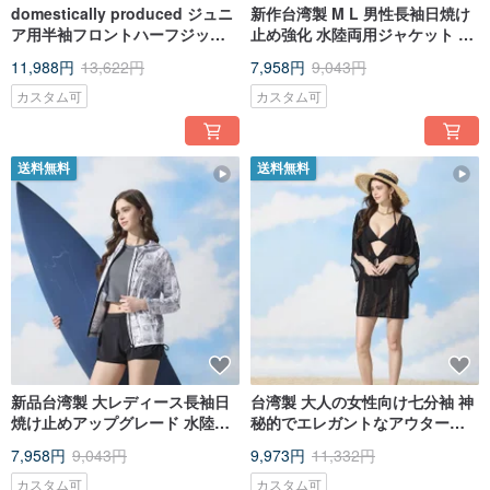
domestically produced ジュニ
新作台湾製 M L 男性長袖日焼け
ア用半袖フロントハーフジップ
止め強化 水陸両用ジャケット ユ
スタンドカラーツーピース水着
ニセックス
11,988円
13,622円
7,958円
9,043円
日焼け対策強化
カスタム可
カスタム可
送料無料
送料無料
新品台湾製 大レディース長袖日
台湾製 大人の女性向け七分袖 神
焼け止めアップグレード 水陸両
秘的でエレガントなアウターカ
用ジャケット ユニセックス
バーアップ 究極のブラック (ビキ
7,958円
9,043円
9,973円
11,332円
ニは含まれません)
カスタム可
カスタム可