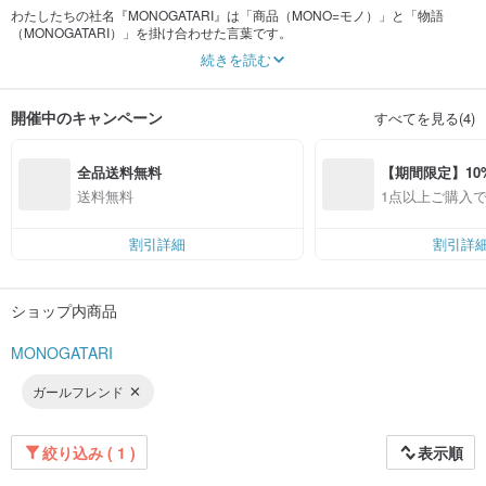
わたしたちの社名『MONOGATARI』は「商品（MONO=モノ）」と「物語
（MONOGATARI）」を掛け合わせた言葉です。
続きを読む
商品（＝モノ）が誕生し、誰かの手に渡り使われるまで実に多くのストーリー
（物語）があります。わたしたちが、どのようなきっかけで商品を作ろうと思
いつき、どのような思いを込めて丁寧に作り上げ、どのような人がその商品に
開催中のキャンペーン
すべてを見る(4)
魅力を感じて、手にした人のどのような気持ちを満たすことができるのか、魅
力的な商品であればあるほど、そのストーリーは、深く、面白く、彩り豊かな
ものになります。
全品送料無料
【期間限定】10%
「商品（MONO=モノ）」を通じて、わたしたちの思いと皆さまの思いを繋ぎ、
送料無料
1点以上ご購入で
それぞれの新しい物語を多彩につくっていきたい、という思いから
F
『MONOGATARI』という社名をつけました。わたしたちは、物語のように語ら
れ時代を超えて愛されるような魅力的な商品を皆さまにお届けしたいと思って
割引詳細
割引詳
います。
ショップ内商品
MONOGATARI
ガールフレンド
絞り込み ( 1 )
表示順