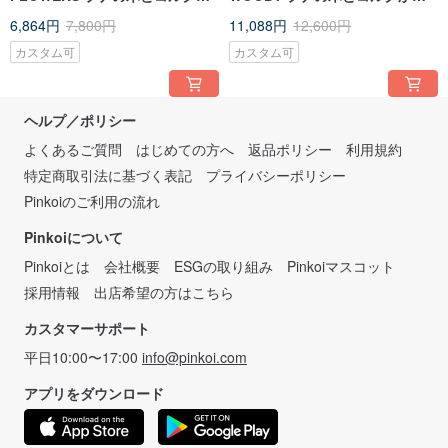
ら作られたカスタマイズ可能な
作られたカスタマイズ可能なア
6,864円
7,800円
11,088円
12,600円
アクセサリー腕時計
クセサリー腕時計
カスタム可
カスタム可
ヘルプ／ポリシー
よくあるご質問
はじめての方へ
返品ポリシー
利用規約
特定商取引法に基づく表記
プライバシーポリシー
Pinkoiのご利用の流れ
Pinkoiについて
Pinkoiとは
会社概要
ESGの取り組み
Pinkoiマスコット
採用情報
出店希望の方はこちら
カスタマーサポート
平日10:00〜17:00
info@pinkoi.com
アプリをダウンロード