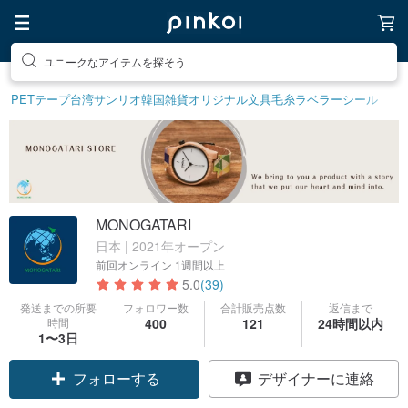
ユニークなアイテムを探そう
PETテープ
台湾サンリオ
韓国雑貨
オリジナル文具
毛糸
ラベラーシール
MONOGATARI
日本 | 2021年オープン
前回オンライン
1週間以上
5.0
(39)
発送までの所要
フォロワー数
合計販売点数
返信まで
時間
400
121
24時間以内
1〜3日
フォローする
デザイナーに連絡