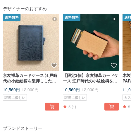
デザイナーのおすすめ
送料無料
送料無料
送
京友禅革カードケース 江戸時
【限定3個】京友禅革カードケ
木製腕
代の小紋絵柄を型押しした京
ース 江戸時代の小紋絵柄を型
PA
友禅革-光琳波 黒とスキミング
押しした京友禅革-麻の葉とス
とコ
10,560円
12,000円
10,560円
12,000円
11,
防止カードケース-Csecureの
キミング防止カードケース-
マイ
コラボレーション
Csecureのコラボレーション
時計
環境に優しい
環境に優しい
カ
5
(1)
5
ブランドストーリー