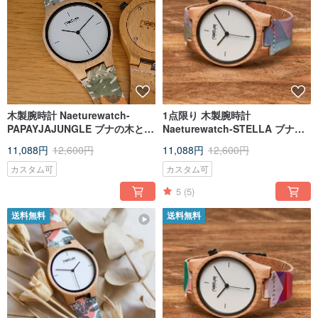
木製腕時計 Naeturewatch-
1点限り 木製腕時計
PAPAYJAJUNGLE ブナの木とコ
Naeturewatch-STELLA ブナの
ルクから作られたカスタマイズ
木とコルクから作られたカスタ
11,088円
12,600円
11,088円
12,600円
可能なアクセサリー腕時計
マイズ可能なアクセサリー腕時
計
カスタム可
カスタム可
5
(5)
送料無料
送料無料