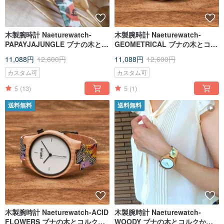
木製腕時計 Naeturewatch-
木製腕時計 Naeturewatch-
PAPAYJAJUNGLE ブナの木とコ
GEOMETRICAL ブナの木とコル
ルクから作られたカスタマイズ
クから作られたカスタマイズ可
11,088円
12,600円
11,088円
12,600円
可能なアクセサリー腕時計
能なアクセサリー腕時計
カスタム可
カスタム可
5
(13)
5
(1)
送料無料
送料無料
木製腕時計 Naeturewatch-ACID
木製腕時計 Naeturewatch-
FLOWERS ブナの木とコルクか
WOODY ブナの木とコルクから