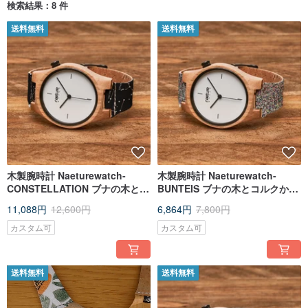
検索結果：8 件
送料無料
送料無料
木製腕時計 Naeturewatch-
木製腕時計 Naeturewatch-
CONSTELLATION ブナの木とコ
BUNTEIS ブナの木とコルクから
ルクで作られた天然素材のドイ
作られたカスタマイズ可能なア
11,088円
12,600円
6,864円
7,800円
ツ製のヴィーガン腕時計
クセサリー腕時計
カスタム可
カスタム可
送料無料
送料無料