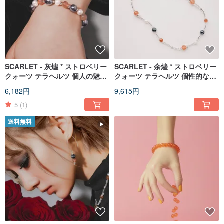
SCARLET - 灰燼 * ストロベリー
SCARLET - 余燼 * ストロベリー
クォーツ テラヘルツ 個人の魅力
クォーツ テラヘルツ 個性的な魅
血色感 クリスタル ブレスレット
力 血色感 純銀 ネックレス
6,182円
9,615円
5
(1)
送料無料