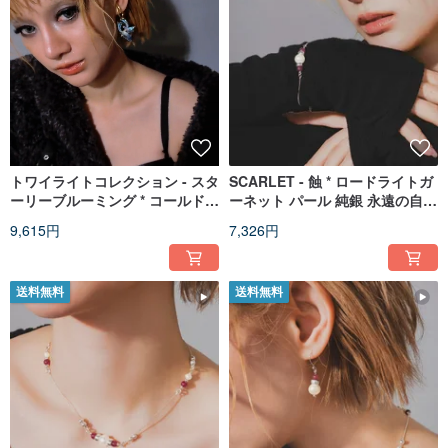
トワイライトコレクション - スタ
SCARLET - 蝕 * ロードライトガ
ーリーブルーミング * コールドエ
ーネット パール 純銀 永遠の自信
ナメル レジン 青紫 花 真鍮 イヤ
ブレスレット
9,615円
7,326円
ーカフ
送料無料
送料無料