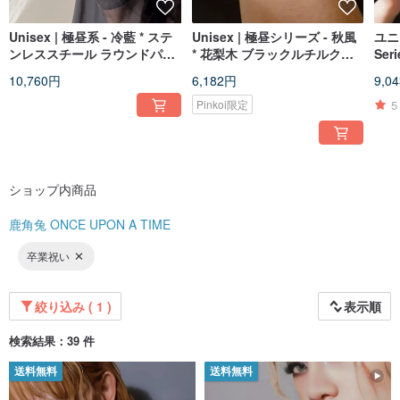
Unisex | 極昼系 - 冷藍 * ステ
Unisex | 極昼シリーズ - 秋風
ユニセ
ンレススチール ラウンドパー
* 花梨木 ブラックルチルクォ
Se
ル ジェンダーレス 個性派 ブ
ーツ 鶏血石 魔除け 水晶ブレ
ック
10,760円
6,182円
9,0
レスレット
スレット
5
Pinkoi限定
ショップ内商品
鹿角兔 ONCE UPON A TIME
卒業祝い
絞り込み ( 1 )
表示順
検索結果：39 件
送料無料
送料無料