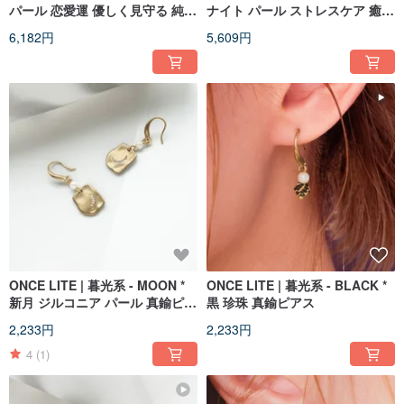
パール 恋愛運 優しく見守る 純銀
ナイト パール ストレスケア 癒し
ピアス
自信 希望 ピアス
6,182円
5,609円
ONCE LITE | 暮光系 - MOON *
ONCE LITE | 暮光系 - BLACK *
新月 ジルコニア パール 真鍮ピア
黒 珍珠 真鍮ピアス
ス
2,233円
2,233円
4
(1)