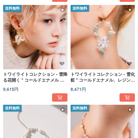
送料無料
送料無料
トワイライトコレクション - 雪降
トワイライトコレクション - 雪化
る花開く * コールドエナメル レ
粧 * コールドエナメル、レジン、
ジン ホワイト フラワー 真鍮 イ
ホワイトフラワー、真鍮のイヤ
9,615円
8,471円
ヤーカフ
リング
送料無料
送料無料