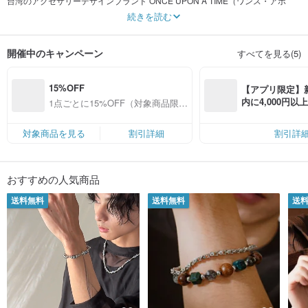
台湾のアクセサリーデザインブランド ONCE UPON A TIME（ワンス・アポ
ン・ア・タイム）、2007年設立。一緒にこの手で素晴らしい夢を創造しましょ
続きを読む
う。
幼い頃、私は物語の本を読むのが一番好きでした。数えきれないほどの魔法の
開催中のキャンペーン
すべてを見る(5)
世界と幻想的な旅は、私にとって最も大切な宝物でした。しかし、大人になる
につれて、現実は私にそれらの純粋な魔法の世界を忘れさせていきました。
15%OFF
金工に触れる機会を得るまで、手の中のこのキラキラした小さなものを少しず
【アプリ限定】
つ磨き上げていく感覚は、子供の頃に読んだ物語の本と同じくらい大切で貴重
内に4,000円
1点ごとに15%OFF（対象商品限
なものだと感じました。だからこそ、自分でデザインしたこれらのアクセサリ
無料（最大500円
定）
ーを、幼少期に読んだ物語に変え、記念として身に着けることで、皆が夢の初
心を忘れないようにと決めました。
対象商品を見る
割引詳細
割引詳
「アクセサリーには温もりがある」
金工の学術的背景を持つデザイナーのEdenは、「人」により寄り添う複合メデ
ィア（mixed media）によるコラージュ制作を選びました。ヤドリギ、コーヒ
おすすめの人気商品
ー豆、マッチ、織物シャトル、小動物など、創作の源は生活の実体化であり、
独自の配色観点を加えることで、金工感がありながらも森の童話のような、清
送料無料
送料無料
送
らかで優雅なデザインを表現しています。
事業者名称：
鹿角兔有限公司 (Deer Horn Rabbit Co., Ltd.)
統一編号：
55839889