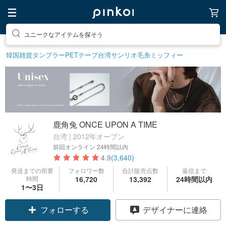
素敵な生活グッズを探そう
韓国雑貨
タンブラー
PETテープ
台湾サンリオ
毛糸
ミッフィー
鹿角兔 ONCE UPON A TIME
台湾 | 2012年オープン
前回オンライン
24時間以内
4.9
(3,640)
発送までの所要
フォロワー数
合計販売点数
返信まで
時間
16,720
13,392
24時間以内
1〜3日
フォローする
デザイナーに連絡