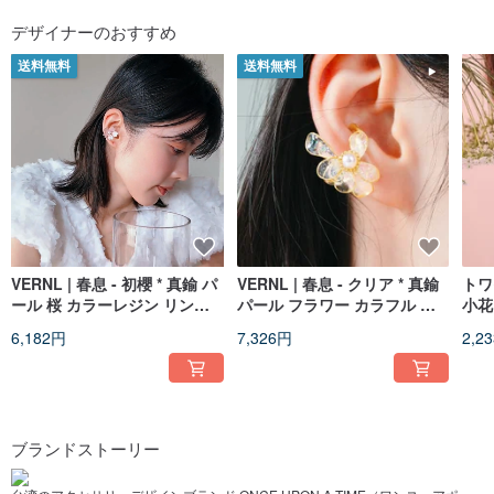
デザイナーのおすすめ
送料無料
送料無料
VERNL | 春息 - 初櫻 * 真鍮 パ
VERNL | 春息 - クリア * 真鍮
トワ
ール 桜 カラーレジン リング
パール フラワー カラフル レ
小花
イヤーカフ
ジン リング イヤーカフ
カラ
6,182円
7,326円
2,2
ブランドストーリー