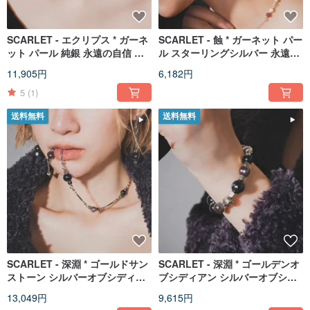
SCARLET - エクリプス * ガーネ
SCARLET - 蝕 * ガーネット パー
ット パール 純銀 永遠の自信 ネ
ル スターリングシルバー 永遠の
ックレス
自信 ピアス
11,905円
6,182円
5
(1)
送料無料
送料無料
SCARLET - 深淵 * ゴールドサン
SCARLET - 深淵 * ゴールデンオ
ストーン シルバーオブシディア
ブシディアン シルバーオブシデ
ン 黒パール 開運招財 魔除け お
ィアン 黒真珠 開運招福 厄除け
13,049円
9,615円
守り ネックレス
お守り ブレスレット