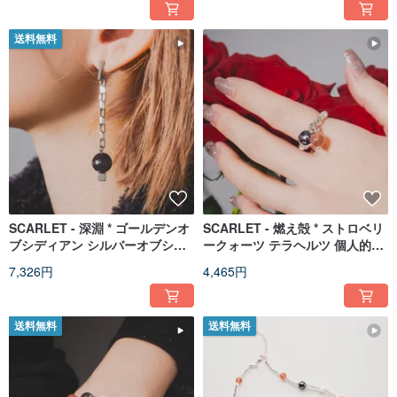
送料無料
SCARLET - 深淵 * ゴールデンオ
SCARLET - 燃え殻 * ストロベリ
ブシディアン シルバーオブシデ
ークォーツ テラヘルツ 個人的魅
ィアン ブラックパール 開運招財
力 血色感 純銀 リング
7,326円
4,465円
厄除け ピアス
送料無料
送料無料