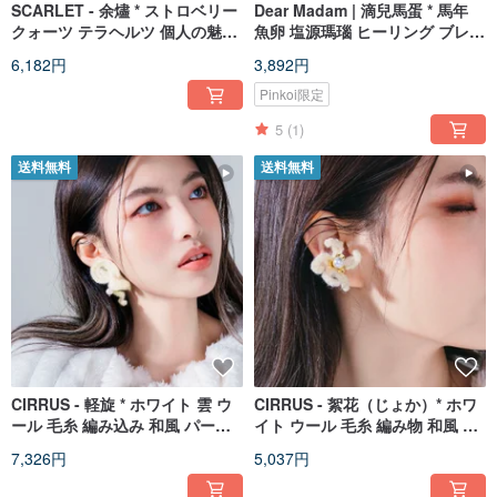
SCARLET - 余燼 * ストロベリー
Dear Madam | 滴兒馬蛋 * 馬年
クォーツ テラヘルツ 個人の魅力
魚卵 塩源瑪瑙 ヒーリング ブレス
血色感 純銀 ピアス
レット
6,182円
3,892円
Pinkoi限定
5
(1)
送料無料
送料無料
CIRRUS - 軽旋 * ホワイト 雲 ウ
CIRRUS - 絮花（じょか）* ホワ
ール 毛糸 編み込み 和風 パール
イト ウール 毛糸 編み物 和風 パ
ピアス
ール イヤーカフ
7,326円
5,037円