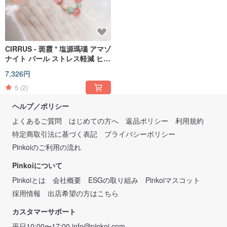
CIRRUS - 斑霞 * 塩源瑪瑙 アマゾ
ナイト パール ストレス軽減 ヒー
リング 自信 希望 ブレスレット
7,326円
5
(2)
ヘルプ／ポリシー
よくあるご質問
はじめての方へ
返品ポリシー
利用規約
特定商取引法に基づく表記
プライバシーポリシー
Pinkoiのご利用の流れ
Pinkoiについて
Pinkoiとは
会社概要
ESGの取り組み
Pinkoiマスコット
採用情報
出店希望の方はこちら
カスタマーサポート
平日10:00〜17:00
info@pinkoi.com