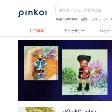
sugar valentine
台湾
ラベラーシー
miffy
hwara
注目特集
アクセサリー
バッグ
+KleiN*Licht+