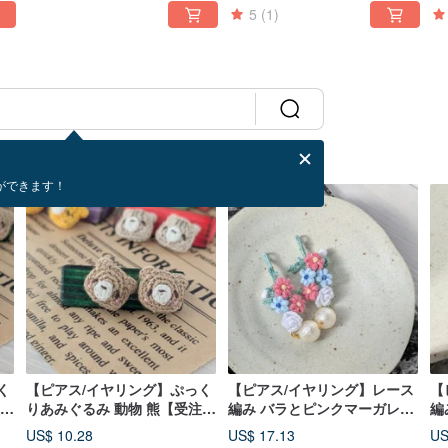
5
(1)
ができます！
く
【ピアス/イヤリング】ぷっく
【ピアス/イヤリング】レース
【
注生
りあみぐるみ 動物 熊【受注生
編み バラとピンクマーガレッ
編
産】
ト ぷっくり編み花
US$ 10.28
US$ 17.13
US