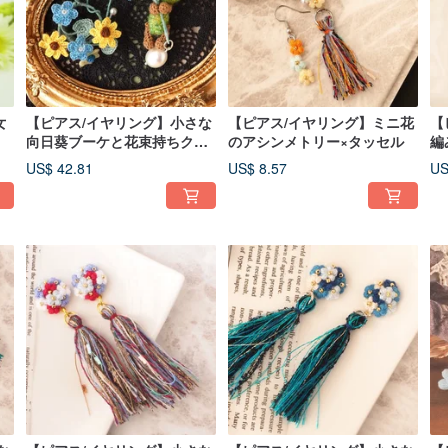
女
【ピアス/イヤリング】小さな
【ピアス/イヤリング】ミニ花
【
向日葵ブーケと花束持ちクマ
のアシンメトリー×タッセル
編
さんとお出かけ
US$ 42.81
US$ 8.57
US