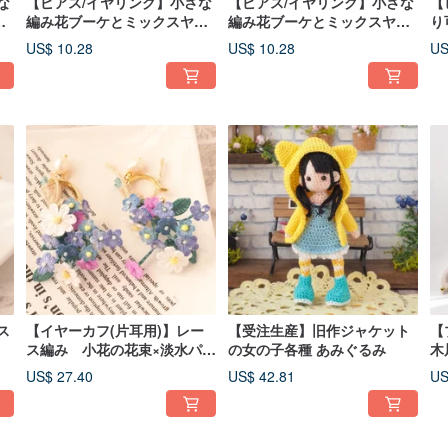
な
【ピアス/イヤリング】小さな
【ピアス/イヤリング】小さな
【
タ
編み花ブーケとミックスヤー
編み花ブーケとミックスヤー
り
ンのタッセル
ンのタッセル
US$ 10.28
US$ 10.28
US
ス
【イヤーカフ(片耳用)】レー
【受注生産】旧作ジャケット
【
ス編み 小花の花束×淡水パー
の女の子各種 あみぐるみ
木
ル
US$ 27.40
US$ 42.81
US