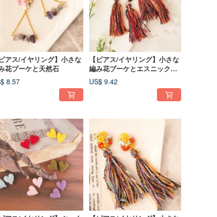
ピアス/イヤリング】小さな
【ピアス/イヤリング】小さな
み花ブーケと天然石
編み花ブーケとエスニックな
引き揃えのタッセル
$ 8.57
US$ 9.42