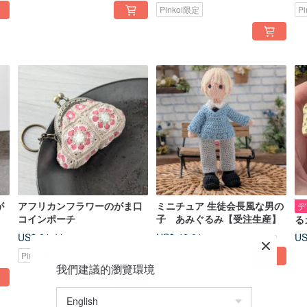
Pinkoi限定
P
が
アフリカンフラワーのがま口
ミニチュア 生徒会長風な男の
デ
コインポーチ
子 あみぐるみ【受注生産】
る
あ
US$ 21.41
US$ 42.81
US
Pinkoi限定
我們建議的瀏覽環境