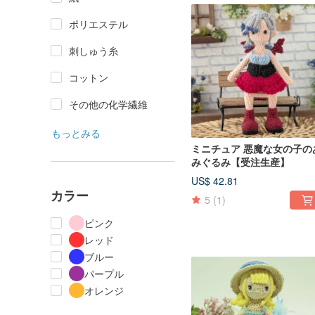
ポリエステル
刺しゅう糸
コットン
その他の化学繊維
もっとみる
ミニチュア 悪魔な女の子の
みぐるみ【受注生産】
US$ 42.81
カラー
5
(1)
ピンク
レッド
ブルー
パープル
オレンジ