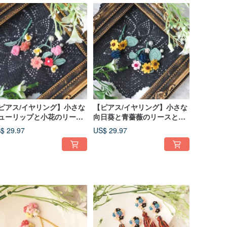
ピアス/イヤリング】小さな
【ピアス/イヤリング】小さな
ューリップと小花のリース
向日葵と青薔薇のリースと花
花束のアシンメトリー
束のアシンメトリー
$ 29.97
US$ 29.97