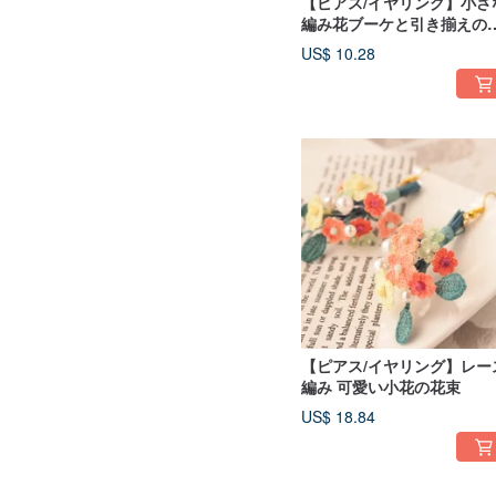
【ピアス/イヤリング】小さ
編み花ブーケと引き揃えの
ッセル
US$ 10.28
【ピアス/イヤリング】レー
編み 可愛い小花の花束
US$ 18.84