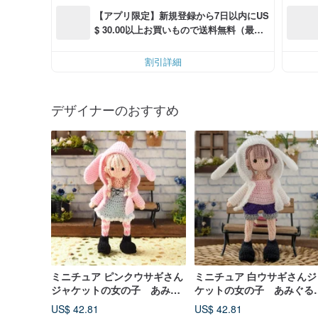
【アプリ限定】新規登録から7日以内にUS
$ 30.00以上お買いもので送料無料（最大U
S$ 6.00OFF）
割引詳細
デザイナーのおすすめ
ミニチュア ピンクウサギさん
ミニチュア 白ウサギさんジ
ジャケットの女の子 あみぐ
ケットの女の子 あみぐる
るみ【受注生産】
【受注生産】
US$ 42.81
US$ 42.81