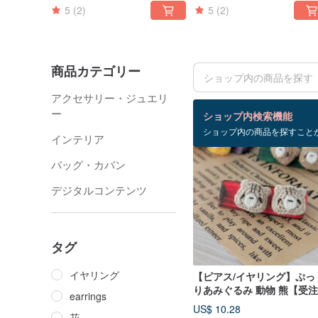
5
(2)
5
(2)
商品カテゴリー
アクセサリー・ジュエリ
検索結果：130 件
ー
ショップ内検索機能
ショップ内の商品を探すこと
インテリア
バッグ・カバン
デジタルコンテンツ
タグ
イヤリング
【ピアス/イヤリング】ぷっ
りあみぐるみ 動物 熊【受
earrings
産】
US$ 10.28
花