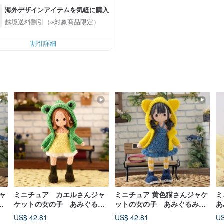
海外デザインアイテムを気軽に購入
越境送料割引（※対象商品限定）
割引詳細
ャ
ミニチュア カエルさんジャ
ミニチュア 黄色猫さんジャケ
ミ
み
ケットの女の子 あみぐるみ
ットの女の子 あみぐるみ
あ
【受注生産】
【受注生産】
US$ 42.81
US$ 42.81
US