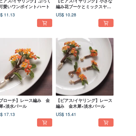
ピアス/イヤリング】ぷっく
【ピアス/イヤリング】小さな
可愛いワンポイントハート
編み花ブーケとミックスヤー
ンのタッセル
$ 11.13
US$ 10.28
ブローチ】レース編み 金
【ピアス/イヤリング】レース
犀×淡水パール
編み 金木犀×淡水パール
$ 17.13
US$ 15.41