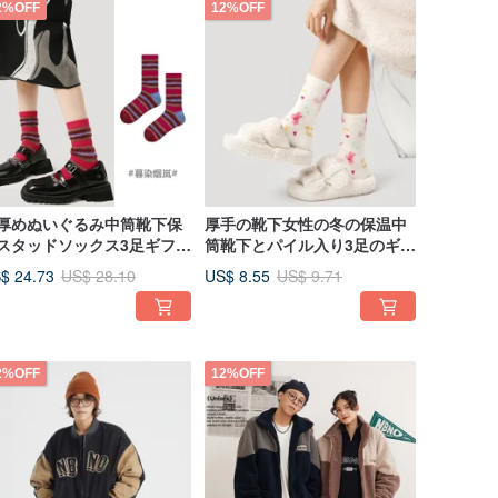
2%OFF
12%OFF
厚めぬいぐるみ中筒靴下保
厚手の靴下女性の冬の保温中
スタッドソックス3足ギフト
筒靴下とパイル入り3足のギフ
ックス靴下
トボックス靴下
$ 24.73
US$ 8.55
US$ 28.10
US$ 9.71
2%OFF
12%OFF