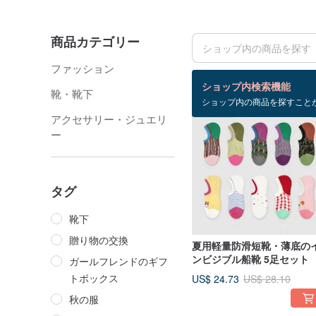
商品カテゴリー
ファッション
検索結果：62 件
ショップ内検索機能
靴・靴下
ショップ内の商品を探すこと
12%OFF
アクセサリー・ジュエリ
ー
タグ
靴下
贈り物の交換
夏用軽量防滑短靴・薄底の
ンビジブル船靴 5足セット
ガールフレンドのギフ
トボックス
US$ 24.73
US$ 28.10
秋の服