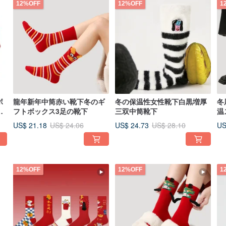
12%OFF
12%OFF
1
ボ
龍年新年中筒赤い靴下冬のギ
冬の保温性女性靴下白黒増厚
冬
ー
フトボックス3足の靴下
三双中筒靴下
温
ボ
US$ 21.18
US$ 24.73
US
US$ 24.06
US$ 28.10
12%OFF
12%OFF
1