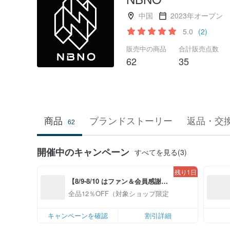
中国
2023年オープン
5.0
(2)
販売中の商品
合計販売点数
62
35
商品
ブランドストーリー
返品・交
62
開催中のキャンペーン
すべてを見る(3)
残り1日
【8/9-8/10 はファン＆会員感謝デ
ー】対象ショップ全品12%OFF
全品12％OFF（対象ショップ限定）
キャンペーンを確認
割引詳細