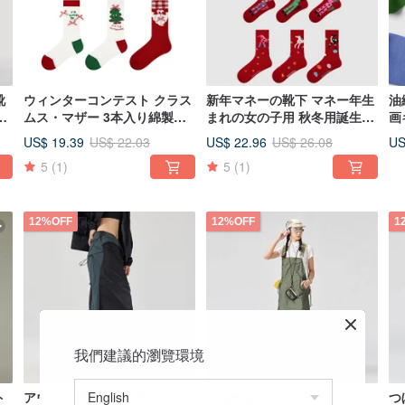
靴
ウィンターコンテスト クラス
新年マネーの靴下 マネー年生
油
筒
ムス・マザー 3本入り綿製中
まれの女の子用 秋冬用誕生日
画
筒靴下
中筒靴下3足セット お年玉用
フ
US$ 19.39
US$ 22.96
US
US$ 22.03
US$ 26.08
の大赤
5
(1)
5
(1)
12%OFF
12%OFF
1
我們建議的瀏覽環境
ト
アウトドアスリムAラインス
マルチポケットAラインスト
つ