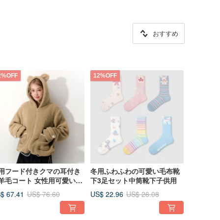
おすすめ
2%OFF
12%OFF
用フード付きクマの耳付き
冬用ふわふわの可愛い毛布靴
羊毛コート 女性用可愛い子
下3足セット中筒靴下子供用
毛トップス
$ 67.41
US$ 22.96
US$ 76.60
US$ 26.08