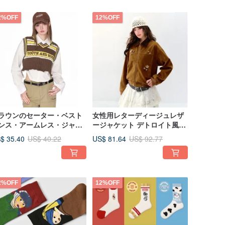
2%OFF
12%OFF
ラウンのセーター・ベスト
女性用レターディージュレザ
ンス・アームレス・ジャケ
ージャケット デトロイト風ピ
ト カレッジ風レトロトップ
ンと珠のフリル付き襟
$ 35.40
US$ 81.64
US$ 40.22
US$ 92.77
2%OFF
12%OFF