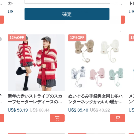
ェ
カートマイクロブラッシュハ
ラップスカートレディースア
ト
ーフスカートレディーススリ
ウトドアミディアムスリムス
身
US$ 40.74
US$ 65.64
US
US$ 46.29
US$ 74.58
確定
ットジッパーパラシュートス
トラップワークウェアワンピ
カ
カート
ース
12%OFF
12%OFF
1
子
新年の赤いストライプのスカ
ぬいぐるみ手袋男女同じ冬ハ
メ
換
ーフセーターレディースの怠
ンターネックかわいい暖かい
ン
惰な風の暖かいニットセータ
手袋
ス
US$ 53.19
US$ 35.40
US
US$ 60.44
US$ 40.22
ー