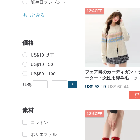
誕生日プレゼント
12%OFF
もっとみる
価格
US$10 以下
US$10 - 50
フェア島のカーディガン・
US$50 - 100
ーター・女性用綿羊毛ニッ
トップス・ジャケット
US$
-
US$ 53.19
US$ 60.44
素材
12%OFF
コットン
ポリエステル