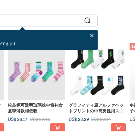
ができます！
12%OFF
12%OFF
1
イ
松岛妮可透明玻璃丝中筒袜女
グラフィティ風アルファベッ
冬
夏季薄款棉低吸
トプリントの中筒男性用スポ
子
ーツ靴下5足セット バンダー
羊
US$ 26.51
US$ 28.29
US
US$ 30.12
US$ 32.14
ジャンクション