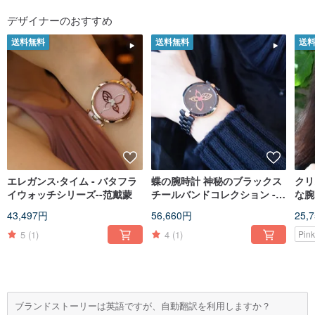
デザイナーのおすすめ
送料無料
送料無料
送
エレガンス‧タイム - バタフラ
蝶の腕時計 神秘のブラックス
クリ
イウォッチシリーズ--范戴蒙
チールバンドコレクション --
な腕
優雅 ‧ 時光 緋紅墨客
ーオ
43,497円
56,660円
25,
Ing
5
(1)
4
(1)
Pin
ブランドストーリーは英語ですが、自動翻訳を利用しますか？