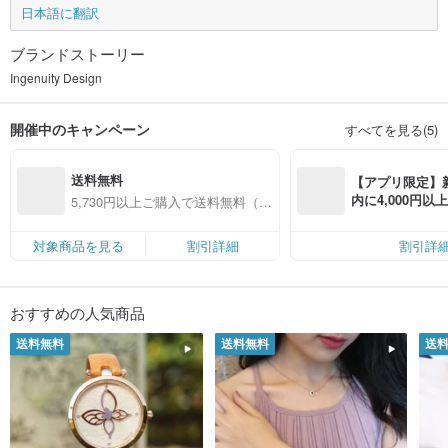
日本語に翻訳
ブランドストーリー
Ingenuity Design
開催中のキャンペーン
すべてを見る(5)
送料無料
【アプリ限定】
内に4,000円
5,730円以上ご購入で送料無料（対
無料（最大500円
象商品限定）
対象商品を見る
割引詳細
割引詳
おすすめの人気商品
送料無料
送料無料
送