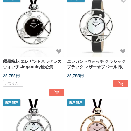
曜黒梅花 エレガントネックレス
エレガントウォッチ クラシック
ウォッチ -Ingenuity匠心集
ブラック マザーオブパール 限定
特典 精巧なレザーコード付き 多
25,755円
25,755円
用途で着用・吊り下げ可能
カスタム可
送料無料
送料無料