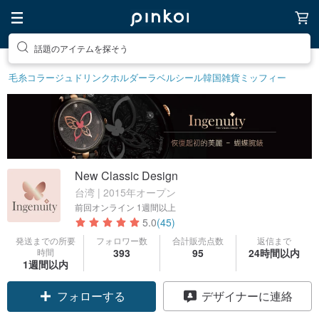
話題のアイテムを探そう
毛糸
コラージュ
ドリンクホルダー
ラベルシール
韓国雑貨
ミッフィー
New Classic Design
台湾 | 2015年オープン
前回オンライン
1週間以上
5.0
(45)
発送までの所要
フォロワー数
合計販売点数
返信まで
時間
393
95
24時間以内
1週間以内
フォローする
デザイナーに連絡