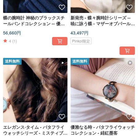
蝶の腕時計 神秘のブラックスチ
新発売 - 蝶々腕時計シリーズ --
ールバンドコレクション -- 優雅 ‧
暁に詠う蝶 - マザーオブパールの
時光 緋紅墨客
独特な煌めき
56,660円
43,497円
4
(1)
Pinkoi限定
送料無料
送料無料
エレガンス‧タイム - バタフライ
優雅なる時 - バタフライウォッチ
ウォッチシリーズ - ミスティブル
コレクション - 緋紅墨客