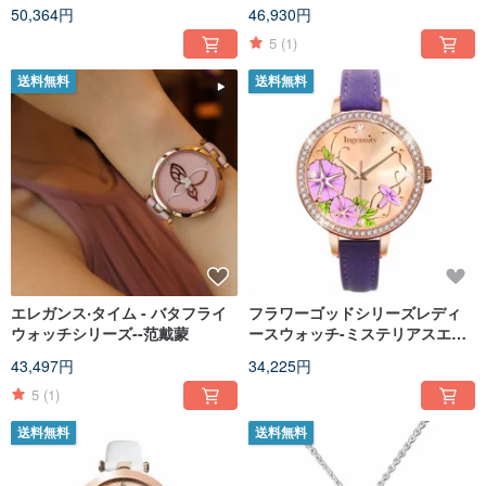
ー
50,364円
46,930円
5
(1)
送料無料
送料無料
エレガンス‧タイム - バタフライ
フラワーゴッドシリーズレディ
ウォッチシリーズ--范戴蒙
ースウォッチ-ミステリアスエレ
ガントパープル
43,497円
34,225円
5
(1)
送料無料
送料無料