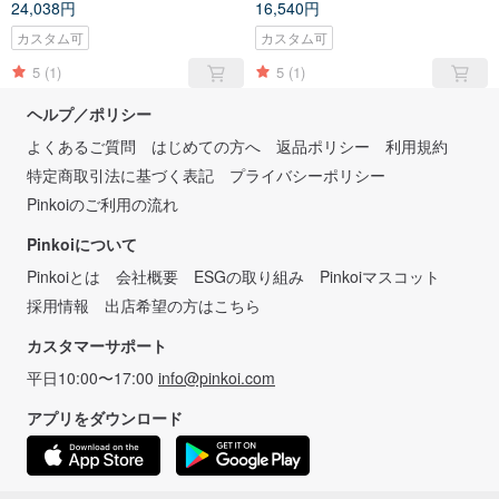
24,038円
16,540円
トリップ
カスタム可
カスタム可
5
(1)
5
(1)
ヘルプ／ポリシー
よくあるご質問
はじめての方へ
返品ポリシー
利用規約
特定商取引法に基づく表記
プライバシーポリシー
Pinkoiのご利用の流れ
Pinkoiについて
Pinkoiとは
会社概要
ESGの取り組み
Pinkoiマスコット
採用情報
出店希望の方はこちら
カスタマーサポート
平日10:00〜17:00
info@pinkoi.com
アプリをダウンロード