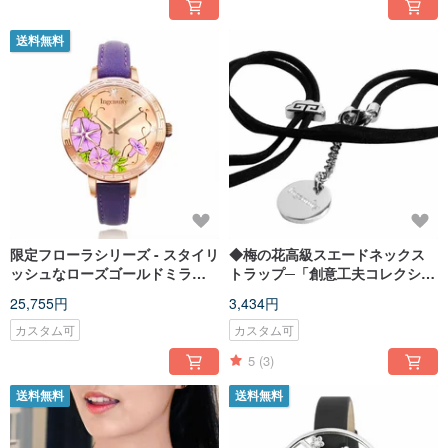
送料無料
限定フローラシリーズ - スタイリ
◆梅の花高級スエードネックス
ッシュなローズゴールドミラネ
トラップ─「創意工夫コレクショ
ーゼバンド
ン」
25,755円
3,434円
カスタム可
カスタム可
5
(3)
送料無料
送料無料