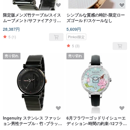
限定版メンズ竹テーブル/スイス
シンプルな質感の時計-限定ロー
ムーブメント/サファイアクリス
ズゴールド/スケールなし
タル
28,387円
5,609円
5
(1)
Pinkoi限定
5
(3)
売り切れ
売り切れ
Ingenuity ステンレス ファッシ
6月フラワーゴッドリイシューエ
ョン男性テーブル - 竹 -ブラック
ディション-時間の約束-12フラワ
のブラックボックスブラックス
ーゴッドウォッチ