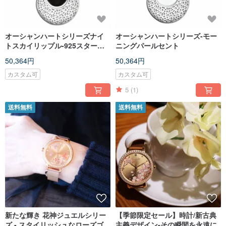
オーシャンハートシリーズナイ
オーシャンハートシリーズ-モー
トスカイリップル-925スターリ
ニングパールセント
ングシルバー
50,364円
50,364円
カスタム可
カスタム可
5
(1)
送料無料
送料無料
新たな輝き 花神ジュエルシリー
【季節限定セール】時計/新古典
ズ - スタイリッシュなローズゴー
主義デザイン-その瞬間を永遠に