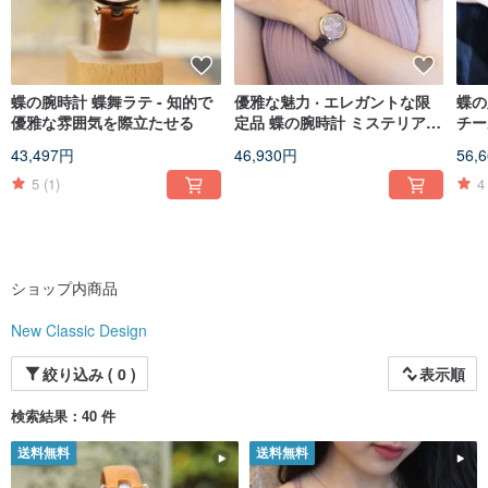
蝶の腕時計 蝶舞ラテ - 知的で
優雅な魅力 ‧ エレガントな限
蝶の
優雅な雰囲気を際立たせる
定品 蝶の腕時計 ミステリアス
チー
パープル シリーズ--
優雅
43,497円
46,930円
56,
5
(1)
4
ショップ内商品
New Classic Design
絞り込み ( 0 )
表示順
検索結果：40 件
送料無料
送料無料