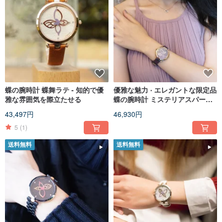
蝶の腕時計 蝶舞ラテ - 知的で優
優雅な魅力 ‧ エレガントな限定品
雅な雰囲気を際立たせる
蝶の腕時計 ミステリアスパープ
ル シリーズ--
43,497円
46,930円
5
(1)
送料無料
送料無料