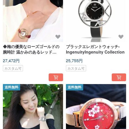
◆梅の優美なローズゴールドの
ブラックエレガントウォッチ-
腕時計 温かみのあるレッド
IngenuityIngenuity Collection
─「創意工夫セット」
27,472円
25,755円
カスタム可
カスタム可
送料無料
送料無料