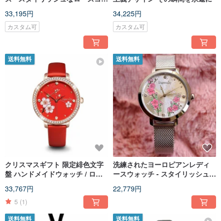
ルドミラネーゼバンド - エレガン
33,195円
34,225円
スの中に宿る気品
カスタム可
カスタム可
送料無料
送料無料
クリスマスギフト 限定緋色文字
洗練されたヨーロピアンレディ
盤 ハンドメイドウォッチ / ロー
ースウォッチ - スタイリッシュな
ズゴールドミラネーゼ
ミラネーゼメッシュストラップ
33,767円
22,779円
5
(1)
送料無料
送料無料