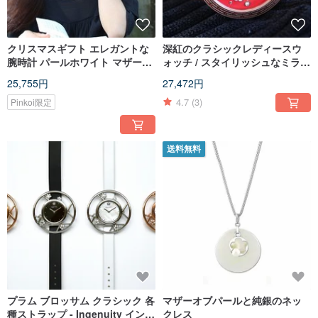
クリスマスギフト エレガントな
深紅のクラシックレディースウ
腕時計 パールホワイト マザーオ
ォッチ / スタイリッシュなミラネ
ブパール文字盤 - Ingenuity
ーゼバンド
25,755円
27,472円
4.7
(3)
Pinkoi限定
送料無料
プラム ブロッサム クラシック 各
マザーオブパールと純銀のネッ
種ストラップ - Ingenuity インジ
クレス