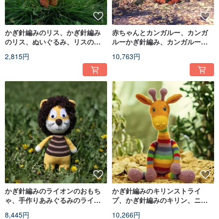
かぎ針編みのリス、かぎ針編み
赤ちゃんとカンガルー、カンガ
のリス、ぬいぐるみ、リスのお
ルーかぎ針編み、カンガルーニ
もちゃ、ニットリス
ット、母の日ギフト
2,815円
10,763円
かぎ針編みのライオンのおもち
かぎ針編みのキリンストライ
ゃ、手作りあみぐるみのライオ
プ、かぎ針編みのキリン、ニッ
ン、かぎ針編みのライオン、柔
トキリン、ビッグソフトキリン
8,445円
10,266円
らかいかぎ針編みのおもちゃ