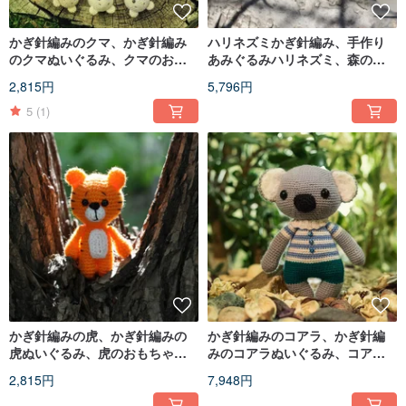
かぎ針編みのクマ、かぎ針編み
ハリネズミかぎ針編み、手作り
のクマぬいぐるみ、クマのおも
あみぐるみハリネズミ、森の動
ちゃ、ニットのクマ、かわいい
物、手作りハリネズミ
2,815円
5,796円
ぬいぐるみのクマ
5
(1)
かぎ針編みの虎、かぎ針編みの
かぎ針編みのコアラ、かぎ針編
虎ぬいぐるみ、虎のおもちゃ、
みのコアラぬいぐるみ、コアラ
ニットの虎
のおもちゃ、ニットコアラ
2,815円
7,948円