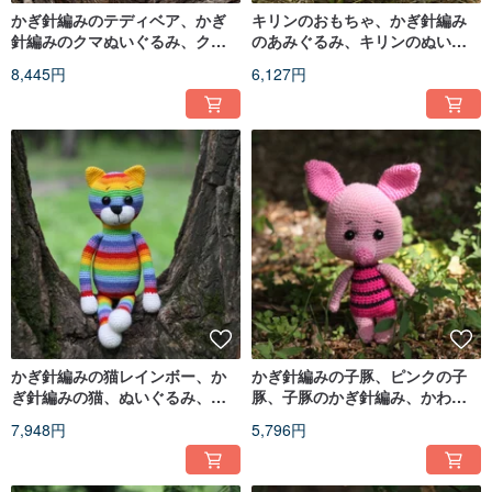
かぎ針編みのテディベア、かぎ
キリンのおもちゃ、かぎ針編み
針編みのクマぬいぐるみ、クマ
のあみぐるみ、キリンのぬいぐ
のおもちゃ、ニットのクマ
るみ、動物ぬいぐるみ
8,445円
6,127円
かぎ針編みの猫レインボー、か
かぎ針編みの子豚、ピンクの子
ぎ針編みの猫、ぬいぐるみ、ニ
豚、子豚のかぎ針編み、かわい
ット猫、大きな柔らかい猫
い子豚、面白い子豚
7,948円
5,796円