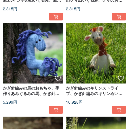
象3.5インチのぬいぐるみ、象の
のクマぬいぐるみ、クマのおも
おもちゃ
ちゃ、ニットのクマ
2,815円
2,815円
かぎ針編みの馬のおもちゃ、手
かぎ針編みのキリンストライ
作りあみぐるみの馬、かぎ針編
プ、かぎ針編みのキリンぬいぐ
みの馬、柔らかいかぎ針編みの
るみ、ニットキリン
5,299円
10,928円
おもちゃ