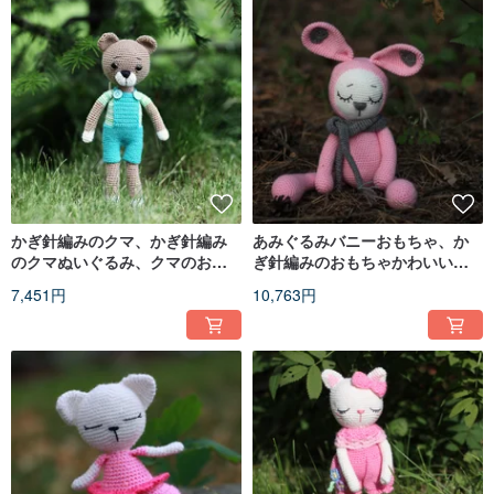
かぎ針編みのクマ、かぎ針編み
あみぐるみバニーおもちゃ、か
のクマぬいぐるみ、クマのおも
ぎ針編みのおもちゃかわいいバ
ちゃ、ニットのクマ、かわいい
ニー、かわいいバニーぬいぐる
7,451円
10,763円
ぬいぐるみのクマ
み