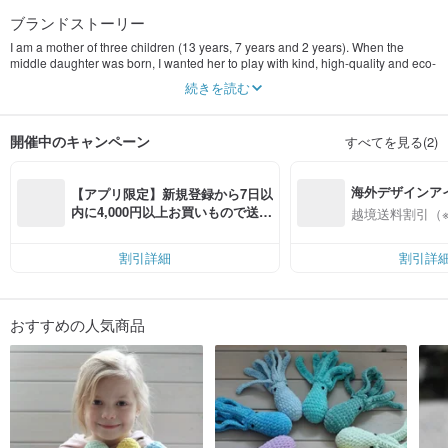
ブランドストーリー
I am a mother of three children (13 years, 7 years and 2 years). When the
middle daughter was born, I wanted her to play with kind, high-quality and eco-
friendly toys. So I started crocheting toys. Then orders started coming in. And
続きを読む
so my hobby turned into a small business. Every year over 500 toys are sent to
different parts of the world. I will be glad if you pick up your favorite toy for
yourself.
開催中のキャンペーン
すべてを見る(2)
海外デザインア
【アプリ限定】新規登録から7日以
入
内に4,000円以上お買いもので送料
越境送料割引（
無料（最大500円OFF）
割引詳細
割引詳
おすすめの人気商品