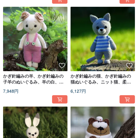
かぎ針編みの羊、かぎ針編みの
かぎ針編みの猫、かぎ針編みの
子羊のぬいぐるみ、羊の白、子
猫ぬいぐるみ、ニット猫、柔ら
羊のおもちゃのかぎ針編み
かい猫、かわいいぬいぐるみの
7,948円
6,127円
動物