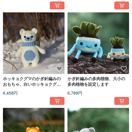
ホッキョクグマのかぎ針編みの
かぎ針編みの多肉植物、大小の
おもちゃ、白いホッキョクグ
多肉植物を設定します
マ、かわいい白いクマ、かぎ針
6,458円
6,789円
編みのクマのぬいぐるみ