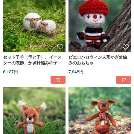
セット子羊（母と子）、イース
ピエロハロウィン人形かぎ針編
ターの装飾、かぎ針編みの子
みのおもちゃ
羊、かぎ針編みの子羊
6,127円
7,948円