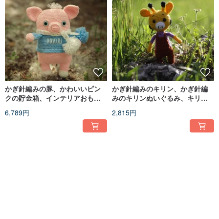
かぎ針編みの豚、かわいいピン
かぎ針編みのキリン、かぎ針編
クの貯金箱、インテリアおもち
みのキリンぬいぐるみ、キリン
ゃ、かぎ針編みあみぐるみおも
のおもちゃ、ニットのキリン
6,789円
2,815円
ちゃ