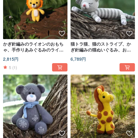
かぎ針編みのライオンのおもち
猫トラ猫、猫のストライプ、か
ゃ、手作りあみぐるみのライオ
ぎ針編みの猫ぬいぐるみ、おも
ン、かぎ針編みのライオン、柔
ちゃのニット猫
2,815円
6,789円
らかいかぎ針編みのおもちゃ
5
(1)