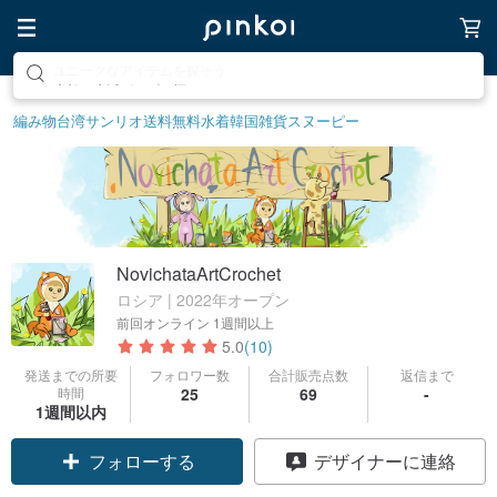
素敵な生活グッズを探そう
編み物
台湾サンリオ
送料無料
水着
韓国雑貨
スヌーピー
NovichataArtCrochet
ロシア | 2022年オープン
前回オンライン
1週間以上
5.0
(10)
発送までの所要
フォロワー数
合計販売点数
返信まで
時間
25
69
-
1週間以内
クーポン取得
デザイナーに連絡