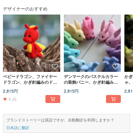
フォローする
デザイナーのおすすめ
ベビードラゴン、ファイヤー
デンマークのパステルカラー
かぎ
ドラゴン、かぎ針編みのドラ
の装飾バニー、かぎ針編みの
ゃ、
ゴン、かぎ針編みのドラゴン
ウサギ、かぎ針編みのウサギ
ス、
2,815円
2,815円
2,8
ぬいぐるみ、ドラゴンのおも
のぬいぐるみ
らか
ちゃ
5
(3)
ブランドストーリーは英語ですが、自動翻訳を利用しますか？
日本語に翻訳