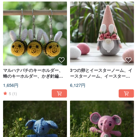
マルハナバチのキーホルダー、
3つの卵とイースターノーム、イ
蜂のキーホルダー、かぎ針編み
ースターノーム、イースターエ
のマルハナバチ、夏のマルハナ
ッグ、イースターの装飾
1,656円
6,127円
バチ
5
(1)