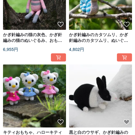
かぎ針編みの猫の灰色、かぎ針
かぎ針編みのカタツムリ、かぎ
編みの猫のぬいぐるみ、おもち
針編みのカタツムリ、ぬいぐる
ゃのニットの猫、大きな柔らか
み、カタツムリのおもちゃ、編
6,955円
4,802円
い猫
み物のカタツムリ
キティおもちゃ、ハローキティ
黒と白のウサギ、かぎ針編みの