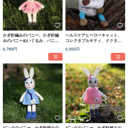
かぎ針編みのバニー、かぎ針編
ヘルスケアヒーローキャット、
みのバニーぬいぐるみ、バニー
コレクタブルキティ、ドクター
ピンク、バニーのおもちゃのか
キャット、ナースキャット
6,789円
6,955円
ぎ針編み
ピンクのバニー、かぎ針編みの
ピンクのバニー、かぎ針編みの