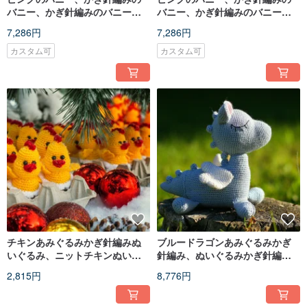
バニー、かぎ針編みのバニーぬ
バニー、かぎ針編みのバニーぬ
いぐるみ、バニーのおもちゃ、
いぐるみ、バニーのおもちゃ、
7,286円
7,286円
ニットのバニー
ニットのバニー
カスタム可
カスタム可
チキンあみぐるみかぎ針編みぬ
ブルードラゴンあみぐるみかぎ
いぐるみ、ニットチキンぬいぐ
針編み、ぬいぐるみかぎ針編
るみ、ベイビーチキン
み、赤ちゃんへの手作りギフト
2,815円
8,776円