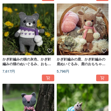
かぎ針編みの猫の灰色、かぎ針
かぎ針編みの鹿、かぎ針編みの
編みの猫のぬいぐるみ、おもち
鹿ぬいぐるみ、鹿のおもちゃ、
ゃのニットの猫、大きな柔らか
ニットの鹿、かわいいぬいぐる
7,617円
5,796円
い猫
みの鹿