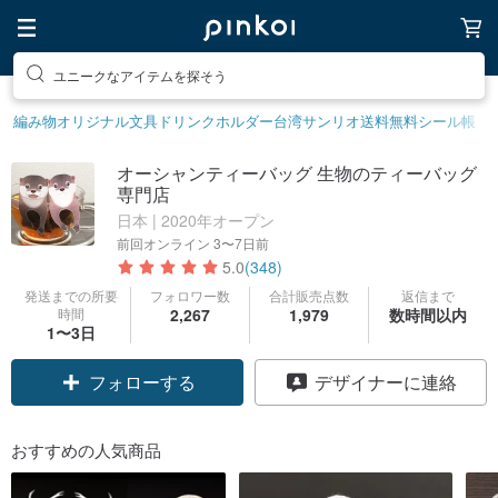
素敵な生活グッズを探そう
編み物
オリジナル文具
ドリンクホルダー
台湾サンリオ
送料無料
シール帳
オーシャンティーバッグ 生物のティーバッグ
専門店
日本 | 2020年オープン
前回オンライン
3〜7日前
5.0
(348)
発送までの所要
フォロワー数
合計販売点数
返信まで
時間
2,267
1,979
数時間以内
1〜3日
フォローする
デザイナーに連絡
おすすめの人気商品