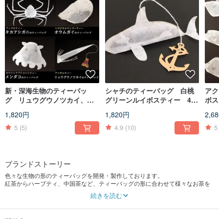
新・深海生物のティーバッ
シャチのティーバッグ 白桃
アク
グ リュウグウノツカイ、メ
グリーンルイボスティー 4包
ボス
ンダコ、オウムガイ、タカハ
入
1,820円
1,820円
2,6
シガニ
5
(5)
4.9
(10)
5
ブランドストーリー
色々な生物の形のティーバッグを開発・製作しております。
紅茶からハーブティ、中国茶など、ティーバッグの形に合わせて様々なお茶を
取り扱っております。
続きを読む
ふふっと笑っていただける商品作りを目指し、マニアックなラインナップにて
展開して参ります。