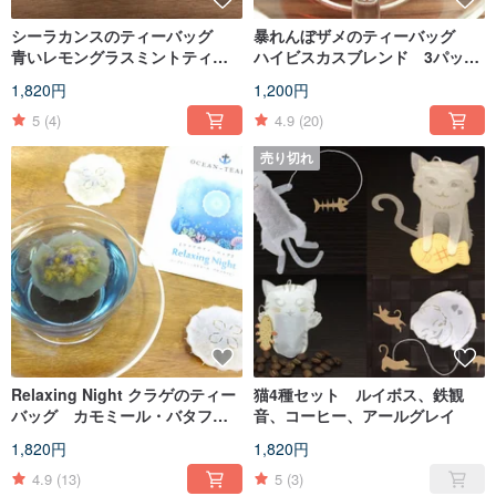
シーラカンスのティーバッグ
暴れんぼザメのティーバッグ
青いレモングラスミントティ
ハイビスカスブレンド 3パック
ー 4包入
入
1,820円
1,200円
5
(4)
4.9
(20)
売り切れ
Relaxing Night クラゲのティー
猫4種セット ルイボス、鉄観
バッグ カモミール・バタフラ
音、コーヒー、アールグレイ
イピー 4包
1,820円
1,820円
4.9
(13)
5
(3)