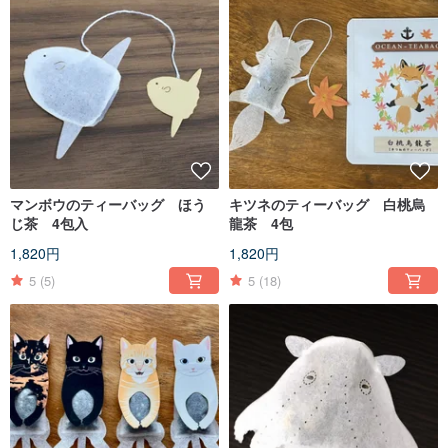
マンボウのティーバッグ ほう
キツネのティーバッグ 白桃烏
じ茶 4包入
龍茶 4包
1,820円
1,820円
5
(5)
5
(18)