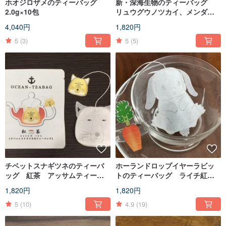
ホオジロザメのティーバッグ
新・深海生物のティーバッグ
2.0g×10包
リュウグウノツカイ、メンダ
コ、オウムガイ、タカハシガニ
4,040円
1,820円
5
(3)
5
(5)
チベットスナギツネのティーバ
ホーランドロップイヤーラビッ
ッグ 紅茶 アッサムティー 4
トのティーバッグ ライチ紅
包
茶 4包
1,820円
1,820円
5
(10)
4.9
(19)