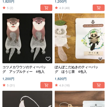
1,820円
1,200円
ー 3包入
5
(2)
4.9
(49)
コツメカワウソのティーバッ
ぽんぽこだぬきのティーバッ
グ アップルティー 4包入
グ ほうじ茶 4包入
1,200円
1,820円
5
(31)
4.9
(16)