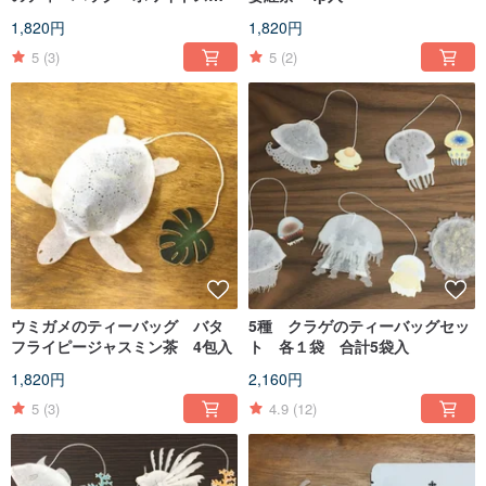
ロベリールイボス4包入
1,820円
1,820円
5
(3)
5
(2)
ウミガメのティーバッグ バタ
5種 クラゲのティーバッグセッ
フライピージャスミン茶 4包入
ト 各１袋 合計5袋入
1,820円
2,160円
5
(3)
4.9
(12)