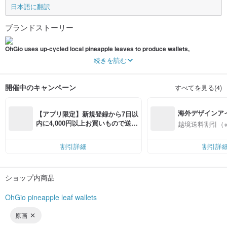
日本語に翻訳
ブランドストーリー
OhGio uses up-cycled local pineapple leaves to produce wallets,
and creates Eco-friendly Vegan Alternatives to Substitute for Animal Leather.
続きを読む
Furthermore, OhGio combines
Traditional Embroidery
designs in pineapple
leaf wallets, variety of stitches used add an elegant touch to our products.
開催中のキャンペーン
すべてを見る(4)
Since the sustainable manufacturing procedure is 100% in Taiwan, it reduces
Carbon Footprint,
海外デザインア
【アプリ限定】新規登録から7日以
this may as well support local economies by creating more work opportunities
入
内に4,000円以上お買いもので送料
on the island.
越境送料割引（
無料（最大500円OFF）
“OhGio is everything beautiful about the human spirit. The creation of this
割引詳細
割引詳
product simultaneously invests in the future of our planet as well as our farmers
who are the life blood of our society. It is the perfect marriage of both a brilliant
engineering idea and the human heart’s sincere desire to help invest within the
community, and future generations. We need more products like this, and I’m
ショップ内商品
very excited about how this incredible product can be used to make our world a
better place.”
OhGio pineapple leaf wallets
原画