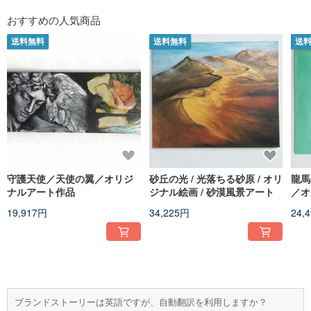
おすすめの人気商品
送料無料
送料無料
送
守護天使／天使の翼／オリジ
砂丘の光 / 光落ちる砂原 / オリ
龍馬
ナルアート作品
ジナル絵画 / 砂漠風景アート
／オ
品
19,917円
34,225円
24,
ブランドストーリーは英語ですが、自動翻訳を利用しますか？