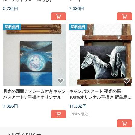
5,724円
7,326円
送料無料
送料無料
月光の湖面 / フレーム付きキャン
キャンバスアート 夜光の馬
バスアート / 手描きオリジナル
100%オリジナル手描き 野生馬と
夜空 ブラックとホワイトの風景
7,326円
11,332円
画
Pinkoi限定
ヘルプ／ポリシー