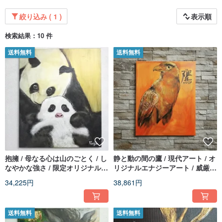
絞り込み ( 1 )
表示順
検索結果：10 件
送料無料
送料無料
抱擁 / 母なる心は山のごとく / し
静と動の間の鷹 / 現代アート / オ
なやかな強さ / 限定オリジナル作
リジナルエナジーアート / 威厳と
品
ポジティブな力を
34,225円
38,861円
送料無料
送料無料