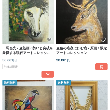
一馬当先 / 金箔画 / 勢いと突破を
金色の暗夜に佇む鹿 / 原画 / 限定
象徴する現代アートコレクショ
アートコレクション
ン
38,861円
38,861円
Pinkoi限定
送料無料
送料無料