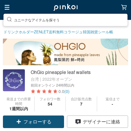
ユニークなアイテムを探そう
ドリンクホルダー
ZENLET
送料無料
コラージュ
韓国雑貨
シール帳
OhGio pineapple leaf wallets
台湾 | 2022年オープン
前回オンライン
24時間以内
0.0
(0)
発送までの所要
フォロワー数
合計販売点数
返信まで
時間
54
7
-
1週間以内
フォローする
デザイナーに連絡