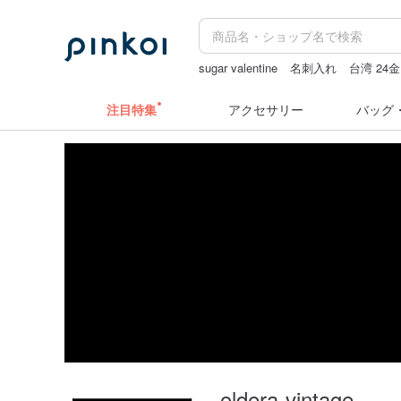
sugar valentine
名刺入れ
台湾 24
水着
ドリンクホルダー 台湾
注目特集
アクセサリー
バッグ
oldera-vintage