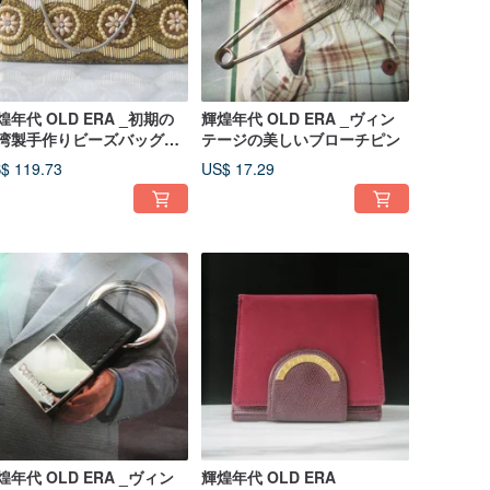
煌年代 OLD ERA _初期の
輝煌年代 OLD ERA _ヴィン
湾製手作りビーズバッグ
テージの美しいブローチピン
貴夫人」
$ 119.73
US$ 17.29
煌年代 OLD ERA _ヴィン
輝煌年代 OLD ERA