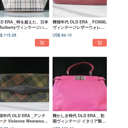
LD ERA _時を超えた、日本
輝煌年代 OLD ERA _ FOSSIL
Burberryヴィンテージハン
ヴィンテージレザーウォレッ
バッグ
ト
$ 115.28
US$ 84.10
煌年代 OLD ERA _アンテ
輝かしき時代 OLD ERA _ 初
ク Vivienne Westwood
期ヴィンテージ イタリア製
ザーウォレット（イタリア
FENDI ハンドバッグ