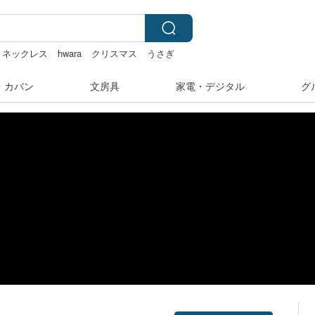
金 ネックレス
hwara
クリスマス
うさぎ
・カバン
文房具
家電・デジタル
グ