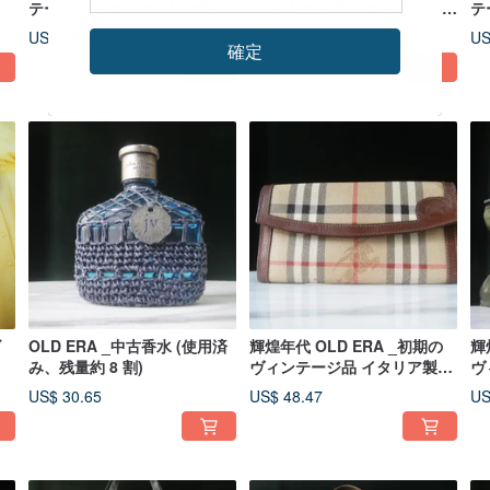
テージ ヨーロッパ ジャガード
テージ ユーズド オールドショ
テー
織り ハンドバッグ
ルダーバッグ
キ
US$ 75.19
US$ 88.56
US
確定
ズ
OLD ERA _中古香水 (使用済
輝煌年代 OLD ERA _初期の
輝
み、残量約 8 割)
ヴィンテージ品 イタリア製
ヴ
BURBERRY 長財布（訳あり
ダ
US$ 30.65
US$ 48.47
US
品）
あ