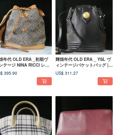
煌年代 OLD ERA _初期ヴ
輝煌年代 OLD ERA _ YSL ヴ
ンテージ NINA RICCI レザ
ィンテージバケットバッグ |
巾着ショルダーバッグ
フランス製 | 希少な一点物
$ 395.90
US$ 311.27