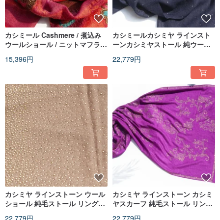
カシミール Cashmere / 煮込み
カシミールカシミヤ ラインスト
ウールショール / ニットマフラー
ーンカシミヤストール 純ウール
/ 刺繍スカーフ / カシミアストー
ストールショール リングカシミ
15,396円
22,779円
ル - 花
ヤショール - 星空
カシミヤ ラインストーン ウール
カシミヤ ラインストーン カシミ
ショール 純毛ストール リングシ
ヤスカーフ 純毛ストール リング
ョール - 星空
ショール - 星空
22,779円
22,779円