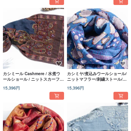
カシミール Cashmere / 水煮ウ
カシミヤ/煮込みウールショール/
ールショール / ニットスカーフ /
ニットマフラー/刺繍ストール/カ
刺繍スカーフ / カシミヤショール
シミヤショール - 円形
15,396円
15,396円
- 花