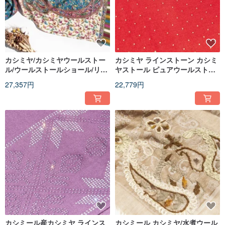
カシミヤ/カシミヤウールストー
カシミヤ ラインストーン カシミ
ル/ウールストールショール/リン
ヤストール ピュアウールストー
グショール - 刺繍花柄
ル ショール リングショール - 星
27,357円
22,779円
空
カシミール産カシミヤ ラインス
カシミール カシミヤ/水煮ウール