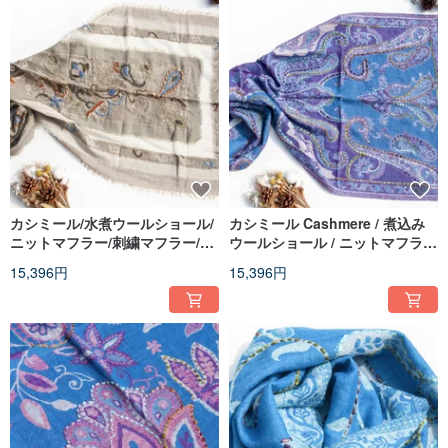
カシミール/水煮ウールショール/
カシミール Cashmere / 煮込み
ニットマフラー/刺繍マフラー/カ
ウールショール / ニットマフラー
シミヤショール - 花柄
/ 刺繍スカーフ / カシミヤショー
15,396円
15,396円
ル - 花