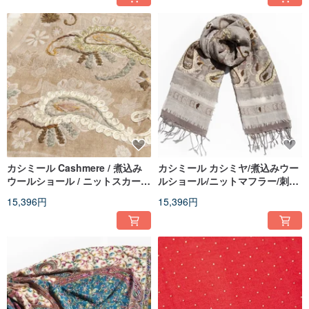
カシミール Cashmere / 煮込み
カシミール カシミヤ/煮込みウー
ウールショール / ニットスカーフ
ルショール/ニットマフラー/刺繍
/ 刺繍スカーフ / カシミヤショー
ストール/カシミヤショール - 花
15,396円
15,396円
ル - 花