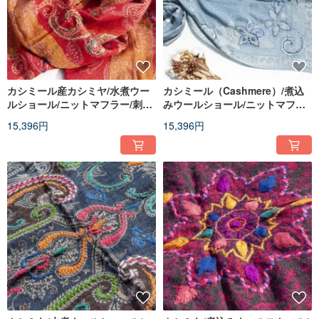
カシミール産カシミヤ/水煮ウー
カシミール（Cashmere）/煮込
ルショール/ニットマフラー/刺繍
みウールショール/ニットマフラ
ストール/カシミヤショール - 花
ー/刺繍マフラー/カシミヤショー
15,396円
15,396円
ル - 花