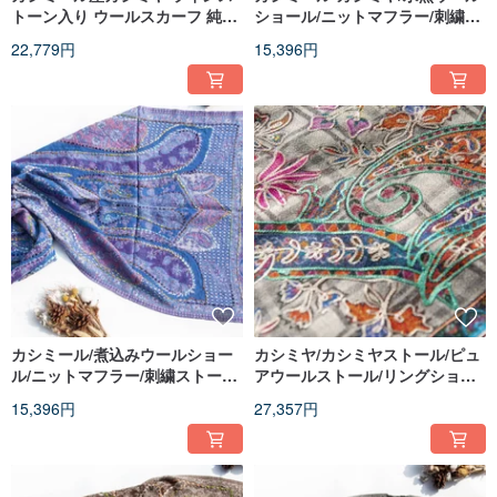
トーン入り ウールスカーフ 純毛
ショール/ニットマフラー/刺繍マ
ストール ショール リングショー
フラー/カシミヤショール - 花
22,779円
15,396円
ル - 星空
カシミール/煮込みウールショー
カシミヤ/カシミヤストール/ピュ
ル/ニットマフラー/刺繍ストール/
アウールストール/リングショー
カシミヤストール - 花
ル - 刺繍花柄
15,396円
27,357円