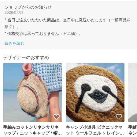
ショップからのお知らせ
2026/07/03
* 当日ご注文いただいた商品は、当日中に発送いたします（一部商品を
除く）。
* 価格交渉は承っておりません（不二価）。
続きを読む
デザイナーのおすすめ
手編みコットンリネンサリキ
キャンプ小道具 ピクニックマ
手縫
ャップ / ニットキャップ / 帽子
ット ウールフェルト レインボ
ネン