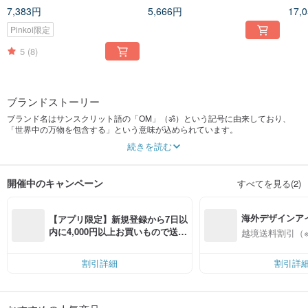
/ ストロー / ストローハット -
ーポットホルダー ウールフェ
ーバ
7,383円
5,666円
17,
Sari streaks 編集
ルトポットホルダー - かわい
ルダ
いナマケモノ動物園
なバ
Pinkoi限定
5
(8)
ブランドストーリー
ブランド名はサンスクリット語の「OM」（ॐ）という記号に由来しており、
「世界中の万物を包含する」という意味が込められています。
続きを読む
「OM ハンドメイド」は、旅好きな仲間によって設立されました。インドとネ
パールへの旅を終えた後、私たちは旅をコンセプトの中心に据え、旅の面白い
出来事や現地のトーテム（図案）をアパレル製品に応用しています。
開催中のキャンペーン
すべてを見る(2)
旅先では、絵を描くことや旅に情熱を傾けるバックパッカーの仲間たちに出会
いました。これが、再び創作への意欲を掻き立てるきっかけとなり、私たちは
海外デザインア
再びペンを取りました。前回と異なるのは、今回の作品は服をキャンバスと
【アプリ限定】新規登録から7日以
し、旅をインスピレーションにしている点です。
入
内に4,000円以上お買いもので送料
越境送料割引（
無料（最大500円OFF）
「OM ハンドメイド」のTシャツはすべて、物語の着想、デザイン、製版、最終
的な手作業によるシルクスクリーン印刷まで、一つひとつ手作業で完成させて
割引詳細
割引詳
います。
私たちは独自のトーテムスタイルを創造し、人文学的な手書きのタッチを大切
にしています。