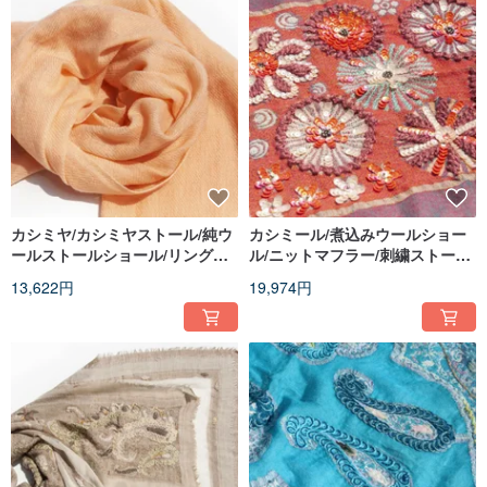
カシミヤ/カシミヤストール/純ウ
カシミール/煮込みウールショー
ールストールショール/リングシ
ル/ニットマフラー/刺繍ストール/
ョール - ペールオレンジ
カシミヤショール - 花柄
13,622円
19,974円