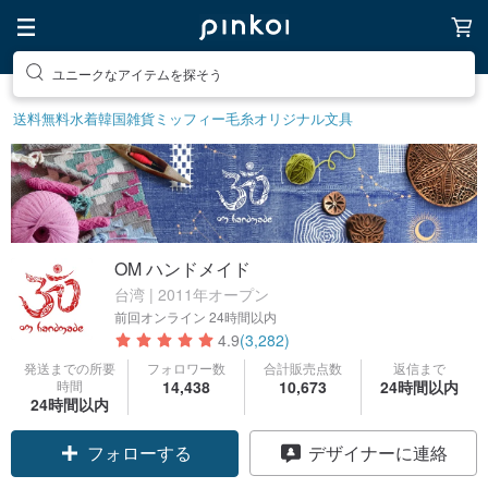
素敵な生活グッズを探そう
送料無料
水着
韓国雑貨
ミッフィー
毛糸
オリジナル文具
OM ハンドメイド
台湾 | 2011年オープン
前回オンライン
24時間以内
4.9
(3,282)
発送までの所要
フォロワー数
合計販売点数
返信まで
時間
14,438
10,673
24時間以内
24時間以内
フォローする
デザイナーに連絡