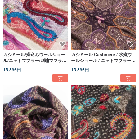
カシミール/煮込みウールショー
カシミール Cashmere / 水煮ウ
ル/ニットマフラー/刺繍マフラー/
ールショール / ニットマフラー /
カシミヤショール - 花柄
刺繍スカーフ / カシミヤショール
15,396円
15,396円
- 花