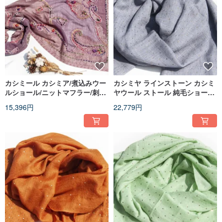
カシミール カシミア/煮込みウー
カシミヤ ラインストーン カシミ
ルショール/ニットマフラー/刺繍
ヤウール ストール 純毛ショール
ストール/カシミアショール - 花
リングショール - 星空
15,396円
22,779円
柄