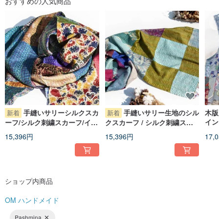
おすすめの人気商品
Instagram @om_handmade
手縫いサリーシルクスカ
手縫いサリー生地のシル
木版
新着
新着
イン
ーフ/シルク刺繍スカーフ/イン
クスカーフ / シルク刺繍スカ
ンワ
ドシルク刺繍スカーフ - ブル
ーフ / インドシルク刺繍スカ
15,396円
15,396円
17,
ノー
ーパッチワークフラワー
ーフ - グリーンパッチワーク
ース
フラワー
ショップ内商品
OM ハンドメイド
Pashmina