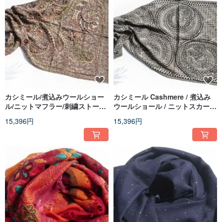
カシミール/煮込みウールショー
カシミール Cashmere / 煮込み
ル/ニットマフラー/刺繍ストール/
ウールショール / ニットスカーフ
カシミヤショール - 花柄
/ 刺繍ストール / カシミヤショー
15,396円
15,396円
ル - 花