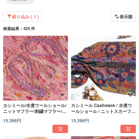
絞り込み ( 1 )
表示順
検索結果：424 件
カシミール/水煮ウールショール/
カシミール Cashmere / 水煮ウ
ニットマフラー/刺繍マフラー/カ
ールショール / ニットスカーフ /
シミヤショール - 花
刺繍スカーフ / カシミアストール
15,396円
15,396円
- 花