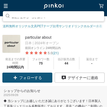
素敵な生活グッズを探そう
送料無料
オリジナル文具
PETテープ
台湾サンリオ
ドリンクホルダー
水着
particular about
日本 | 2024年オープン
前回オンライン
24時間以内
5.0
(21)
発送までの所要
フォロワー数
合計販売点数
返信まで
時間
75
44
-
24時間以内
フォローする
デザイナーに連絡
ショップからのお知らせ
2025/09/26
◆ 当ショップにお越しいただき誠にありがとうございます！日本製人
工真珠ジュエリーを多数販売しております。是非この機会にご利用いた