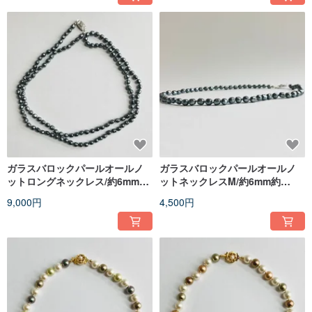
ガラスバロックパールオールノ
ガラスバロックパールオールノ
ットロングネックレス/約6mm約
ットネックレスM/約6mm約
90cm/ガンメタルブラック/made
45cm/ガンメタル/made in
9,000円
4,500円
in japan
japan