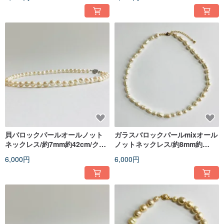
japan
japan
貝バロックパールオールノット
ガラスバロックパールmixオール
ネックレス/約7mm約42cm/クリ
ノットネックレス/約8mm約
ームツートン/R/made in japan
45cm/クリーム/G/made in
6,000円
6,000円
japan