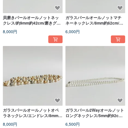
貝磨きパールオールノットネッ
ガラスパールオールノットマチ
クレス/約9mm約42cm/磨きグレ
ネーネックレス/8mm約62cm/ペ
ー/made in japan
ールピンク/R/made in japan
8,000円
6,000円
ガラスパールオールノットオペ
ガラスパール2Wayオールノット
ラネックレス/エンドレス/8mm約
ロングネックレス/5mm約92cm/
80cm/ナチュラルベージュmix/日
ホワイトピンク/made in japan
8,000円
6,500円
本製