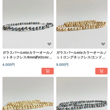
ガラスパールmixカラーオールノ
ガラスパールmixカラーオールノ
ットネックレス/8mm約42cm/グ
ットロングネックレス/エンドレ
レーmix/日本製
ス加工/6mm約90cm/ベージュ
4,000円
9,000円
mix/made in japan