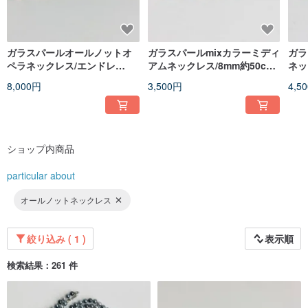
ガラスパールオールノットオ
ガラスパールmixカラーミディ
ガラ
ペラネックレス/エンドレ
アムネックレス/8mm約50cm/
ネッ
ス/8mm約80cm/ナチュラルベ
コーラルルージュmix/日本製
ージュ
8,000円
3,500円
4,5
ージュmix/日本製
ショップ内商品
particular about
オールノットネックレス
絞り込み ( 1 )
表示順
検索結果：261 件