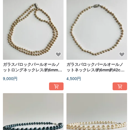
ガラスバロックパールオールノ
ガラスバロックパールオールノ
ットロングネックレス/約6mm約
ットネックレス/約6mm約42cm/
90cm/カフェモカ/made in
カフェモカ/made in japan
9,000円
4,500円
japan