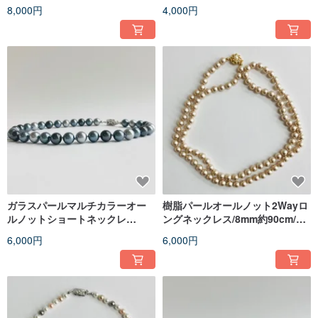
80cm/ブラックxグレー/日本製
ラックxグレー/日本製
8,000円
4,000円
ガラスパールマルチカラーオー
樹脂パールオールノット2Wayロ
ルノットショートネックレ
ングネックレス/8mm約90cm/フ
ス/10mm約40cm/グレーxブラッ
レンチベージュ/made in japan
6,000円
6,000円
クmix/made in japan