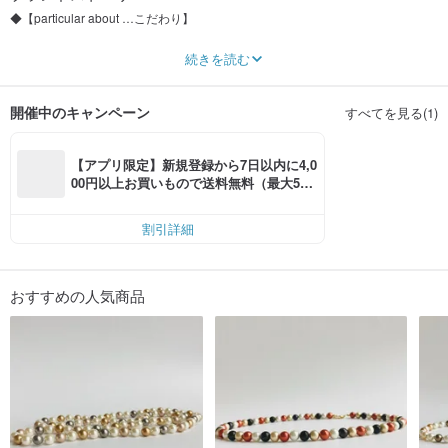
◆【particular about …こだわり】
※年末年始等につきまして…12/27(土)から1/4(日)までお問合せ業務並びに発送
続きを読む
業務をお休みさせて頂きます。誠に恐れ入りますが、何卒ご了承いただけます
と幸いです。尚、ご購入は可能で発送のみ少しお待ち頂く形となります。
開催中のキャンペーン
すべてを見る(1)
この度は当ページにお越し頂きありがとうございます。
1950年より、樹脂パール・ガラスパール・貝パールを使ったパーツ及びベーシ
ックな日本製コスチュームジュエリー/ネックレス・イヤリング等を中心に製
【アプリ限定】新規登録から7日以内に4,0
造・製作・販売しております。シンプルな中にも独自の優しい色味・質感・品
00円以上お買いもので送料無料（最大500
質にこだわっております。日本国内・アメリカ、ヨーロッパのコスチュームジ
円OFF）
ュエリー向け製品を、日本国内の自社工場にて約70年以上に渡り製造・販売し
続けております。
割引詳細
当初から現在に至るまで、国内外のコスチュームブランド向けに製品・パーツ
として製造し続けており、また、現在市場ではなかなか見られなくなった貴重
なパーツから、日本の量販店・問屋などでも販売されていないパーツやオリジ
おすすめの人気商品
ナル製品等も厳選して出品しております。※国内のアパレルブランドやアクセサ
リーブランドのOEM用に生産していた未使用のストックパーツなどもございま
す。※随時アイテムは追加していく予定です。独自性と品質にこだわった人工真
珠製品を多くの方にお届け出来ると嬉しいです。