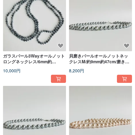
ガラスパール3Wayオールノット
貝磨きパールオールノットネッ
ロングネックレス/6mm約
クレスM/約9mm約47cm/磨きグ
120cm/グレーmix/made in
レー/made in japan
10,000円
8,200円
japan