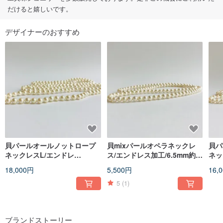
だけると嬉しいです。
デザイナーのおすすめ
貝パールオールノットロープ
貝mixパールオペラネックレ
貝パ
ネックレスL/エンドレ
ス/エンドレス加工/6.5mm約
ネッ
ス/6.5mm約150cm/クリーム
76cm/クリームxホワイトベー
6m
18,000円
5,500円
16,
ジュmix/made in japan
ートン
5
(1)
ブランドストーリー