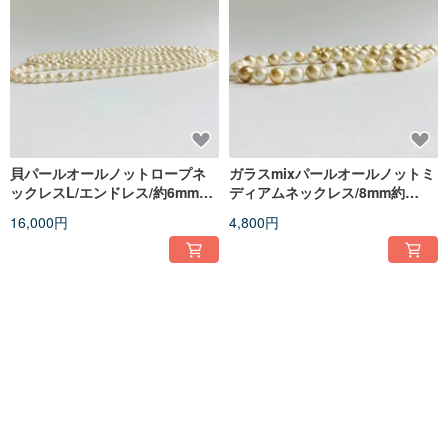
貝パールオールノットロープネ
ガラスmixパールオールノットミ
ックレスL/エンドレス/約6mm約
ディアムネックレス/8mm約
150cm/Lt.クリームツート
52cm/イエローゴールド
16,000円
4,800円
ン/made in japan
mix/made in japan