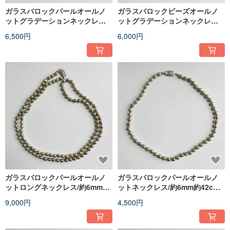
ガラスバロックパールオールノ
ガラスバロックビーズオールノ
ットグラデーションネックレス/
ットグラデーションネックレス/
約43m/ネイビー/made in japan
約43cm/ブラック/R/日本製
6,500円
6,000円
ガラスバロックパールオールノ
ガラスバロックパールオールノ
ットロングネックレス/約6mm約
ットネックレス/約6mm約42cm/
90cm/ライトフレンチグレ
ライトフレンチグレー/made in
9,000円
4,500円
ー/made in japan
japan