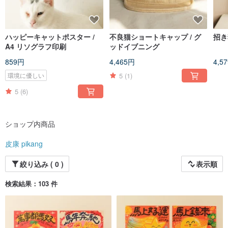
ハッピーキャットポスター /
不良猫ショートキャップ / グ
招き
A4 リソグラフ印刷
ッドイブニング
859円
4,465円
4,5
5
(1)
環境に優しい
5
(6)
ショップ内商品
皮康 pikang
絞り込み ( 0 )
表示順
検索結果：103 件