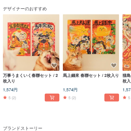
デザイナーのおすすめ
万事うまくいく春聯セット / 2
馬上錢來 春聯セット / 2枚入り
猫島
枚入り
枚入
1,574円
1,574円
1,5
5
(2)
5
(2)
5
ブランドストーリー