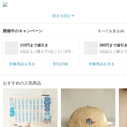
皮康（Pikang）は犬と十六匹猫と女子二人の組合せデザインブランドです。
続きを読む
-
創作の同時に野良犬猫の保護収容をしてます。ブランドの起源は大学時期アニ
マルシェルターから渡した柴犬で、飼いました後、野良猫も保護して飼い始め
開催中のキャンペーン
すべてを見る(4)
ました。それで動物と幸せに暮らすことを理念として野良犬猫と暮らすの日々
日の生活を発想し、図画や台湾帆布生活用品や雑貨などを作ります。商品を通
じて一緒に生活中の動物を関心を持とうと届きたいです。
210円まで値引き
260円まで値引
3点以上ご購入で1点ごとに210円
3点以上ご購入で
まで値引き（対象商品限定）
まで値引き（対
対象商品を見る
割引詳細
対象商品を見る
おすすめの人気商品