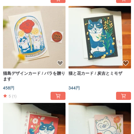
猫島デザインカード / バラを贈り
猫と花カード / 炭吉とミモザ
ます
458円
344円
5
(1)