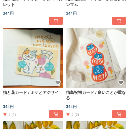
レット
ンマム
344円
344円
猫と花カード / ミケとアジサイ
猫島祝福カード / 良いことが重な
る
344円
344円
5
(1)
5
(3)