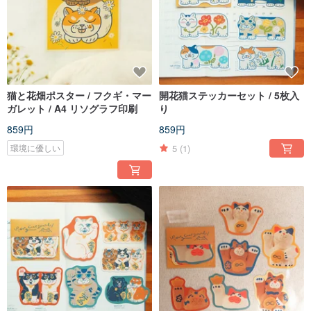
猫と花畑ポスター / フクギ・マー
開花猫ステッカーセット / 5枚入
ガレット / A4 リソグラフ印刷
り
859円
859円
5
(1)
環境に優しい