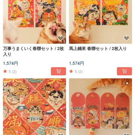
万事うまくいく春聯セット / 2枚
馬上錢來 春聯セット / 2枚入り
入り
1,574円
1,574円
5
(2)
5
(2)