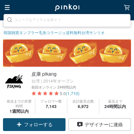
素敵な生活グッズを探そう
韓国雑貨
タンブラー
毛糸
コラージュ
送料無料
台湾サンリオ
皮康 pikang
台湾 | 2014年オープン
前回オンライン
24時間以内
5.0
(1,710)
発送までの所要
フォロワー数
合計販売点数
返信まで
時間
7,143
6,972
24時間以内
1週間以内
フォローする
デザイナーに連絡