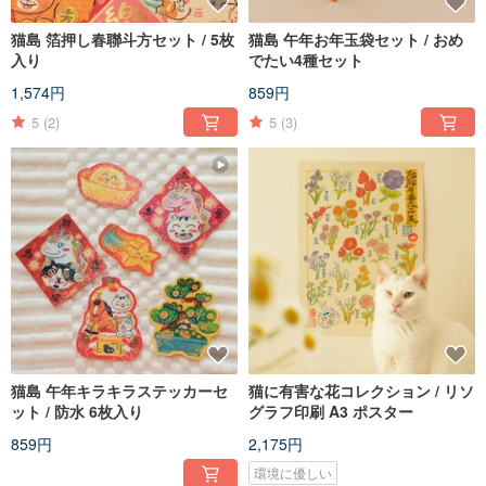
猫島 箔押し春聯斗方セット / 5枚
猫島 午年お年玉袋セット / おめ
入り
でたい4種セット
1,574円
859円
5
(2)
5
(3)
猫島 午年キラキラステッカーセ
猫に有害な花コレクション / リソ
ット / 防水 6枚入り
グラフ印刷 A3 ポスター
859円
2,175円
環境に優しい