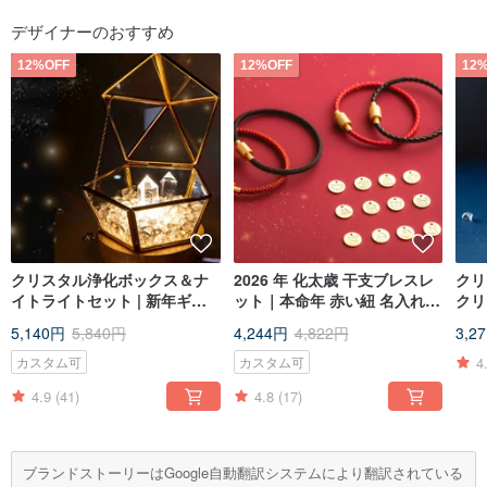
デザイナーのおすすめ
12%OFF
12%OFF
12
クリスタル浄化ボックス＆ナ
2026 年 化太歳 干支ブレスレ
クリ
イトライトセット | 新年ギフ
ット｜本命年 赤い紐 名入れ刻
クリ
ト・クリスマスギフト
印チャーム 新年ギフトボック
5,140円
5,840円
4,244円
4,822円
3,2
ス
4
カスタム可
カスタム可
4.9
(41)
4.8
(17)
ブランドストーリーはGoogle自動翻訳システムにより翻訳されている