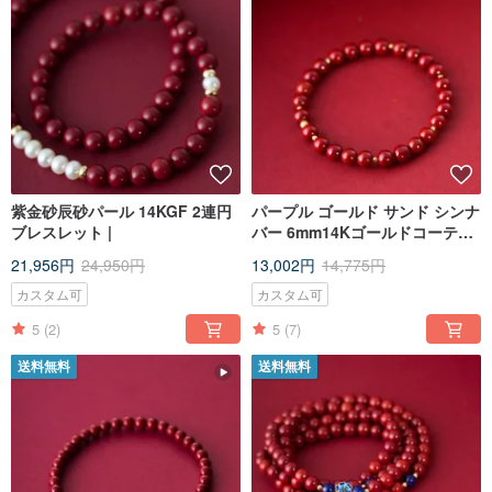
紫金砂辰砂パール 14KGF 2連円
パープル ゴールド サンド シンナ
ブレスレット |
バー 6mm14Kゴールドコーティ
ング ブレスレット | 含有量 95%
21,956円
24,950円
13,002円
14,775円
のシンナバー 14KGF ブレスレッ
トを太歳の新年式に使用
カスタム可
カスタム可
5
(2)
5
(7)
送料無料
送料無料