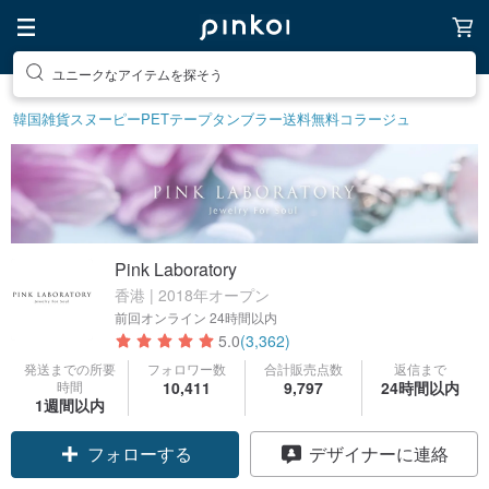
ユニークなアイテムを探そう
韓国雑貨
スヌーピー
PETテープ
タンブラー
送料無料
コラージュ
Pink Laboratory
香港 | 2018年オープン
前回オンライン
24時間以内
5.0
(3,362)
発送までの所要
フォロワー数
合計販売点数
返信まで
時間
10,411
9,797
24時間以内
1週間以内
フォローする
デザイナーに連絡