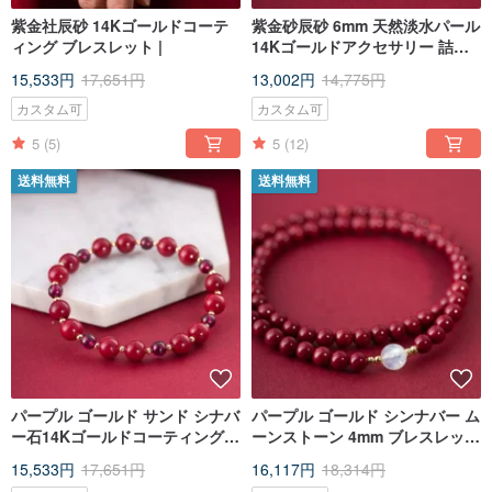
紫金社辰砂 14Kゴールドコーテ
紫金砂辰砂 6mm 天然淡水パール
ィング ブレスレット |
14Kゴールドアクセサリー 詰め
合わせ 単環 ブレスレット 太歳
15,533円
17,651円
13,002円
14,775円
新年ギフト
カスタム可
カスタム可
5
(5)
5
(12)
送料無料
送料無料
パープル ゴールド サンド シナバ
パープル ゴールド シンナバー ム
ー石14Kゴールドコーティング
ーンストーン 4mm ブレスレット
ブレスレット |
| 14Kゴールド入りのタイ スイ
15,533円
17,651円
16,117円
18,314円
トランスファー ブレスレットを