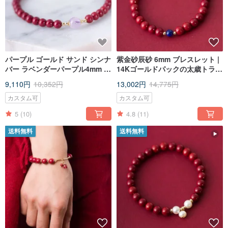
パープル ゴールド サンド シンナ
紫金砂辰砂 6mm ブレスレット |
バー ラベンダーパープル4mm ブ
14Kゴールドパックの太歳トラン
レスレット | 14Kゴールドパック
スファー 辰砂ブレスレットを太
9,110円
10,352円
13,002円
14,775円
の Tai Sui トランスファー ブレ
歳新年ギフトに
スレットを Tai Sui New に
カスタム可
カスタム可
5
(10)
4.8
(11)
送料無料
送料無料