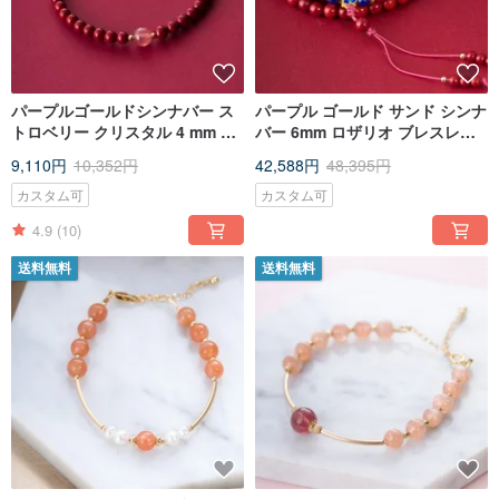
パープルゴールドシンナバー ス
パープル ゴールド サンド シンナ
トロベリー クリスタル 4 mm ブ
バー 6mm ロザリオ ブレスレッ
レスレット |
ト | 925 スターリング シルバー
9,110円
10,352円
42,588円
48,395円
ゴールド108 ブッダ ビーズ、タ
イ スイ新年ギフト
カスタム可
カスタム可
4.9
(10)
送料無料
送料無料