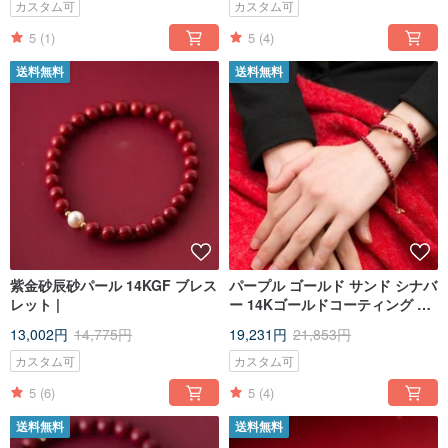
タイ スイの新年ギフトに
カスタム可
カスタム可
5
(1)
5
(4)
送料無料
送料無料
紫金砂辰砂パール 14KGF ブレス
パープル ゴールド サンド シナバ
レット |
ー 14Kゴールドコーティング 3
サークル ブレスレット | 14KGF
13,002円
14,775円
19,231円
21,853円
耐変色性 | レッド天然石 4mm ブ
レスレット
カスタム可
カスタム可
5
(6)
5
(4)
送料無料
送料無料