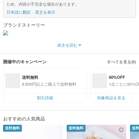
ため、内容が不完全な場合があります。
日本語に翻訳
原文を表示
ブランドストーリー
"Brand Concept"
続きを読む
Life is alive,
Whether it is an office worker in the city or a herder on the grassland,
開催中のキャンペーン
すべてを見る(6)
There are always life problems that each needs to face.
They are all practicing, and no one can escape.
送料無料
60%OFF
We always want to chase happiness, but we forget ourselves in the gains and
losses.
8,830円以上ご購入で送料無料
1点ごとに60%
Ups and downs in life,
定）
It is only gradually understood that the peace of mind is more important than
happiness.
割引詳細
対象商品を見る
Learn to repair a flat and soft heart,
Accept the failures that have been made, forgive the wounds that have been
suffered, and reconcile with yourself.
おすすめの人気商品
Don't be impatient, take your time,
Love yourself,
送料無料
送料無料
送
Everything will pass.