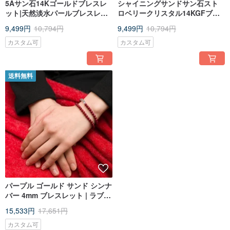
5Aサン石14Kゴールドブレスレ
シャイニングサンドサン石スト
ット|天然淡水パールブレスレッ
ロベリークリスタル14KGFブレ
トカスタムブレスレットギフト
スレット|ナチュラルクリスタル
9,499円
10,794円
9,499円
10,794円
14Kゴールドブレスレット
カスタム可
カスタム可
送料無料
パープル ゴールド サンド シンナ
バー 4mm ブレスレット | ラブラ
ドライト 14Kゴールドコーティ
15,533円
17,651円
ング ダブル サークル ブレスレッ
ト ターン 太歳 新年 ギフト
カスタム可