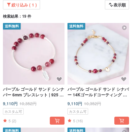
絞り込み ( 1 )
表示順
検索結果：19 件
送料無料
送料無料
パープル ゴールド サンド シンナ
パープル ゴールド サンド シナバ
バー 6mm ブレスレット | 925 ス
ー 14Kゴールドコーティング シ
ターリング シルバー ストロベリ
ングル サークル ブレスレット |
9,110円
10,352円
9,110円
10,352円
ー クリスタル Tai Sui トランス
石14KGF ブレスレット 天然石
ファー ブレスレットを Tai Sui
カスタマイズ ブレスレット
カスタム可
カスタム可
新年ギフトに
5
(2)
5
(16)
送料無料
送料無料