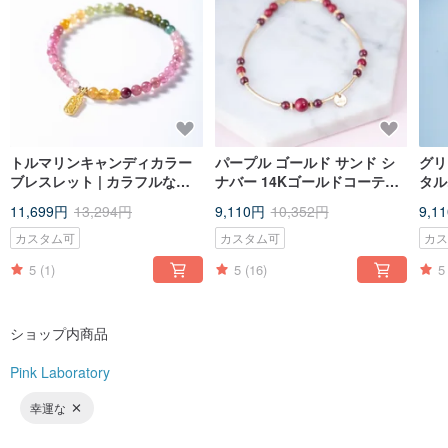
About Pink Laboratory
Natural stone has its unique energy and natural charm.
We are in the pure land of the plateau,
I want to use design to bring a quiet to people and bring the beauty of nature
into life.
Let us study together, love ourselves, and practice spiritually in our lives.
トルマリンキャンディカラー
パープル ゴールド サンド シ
グリ
ブレスレット | カラフルな天
ナバー 14Kゴールドコーティ
タル
In the day-to-day life, keep a little romantic and poetic.
然石ブレスレットギフト
ング シングル サークル ブレ
ン1
11,699円
13,294円
9,110円
10,352円
9,1
スレット |石14KGF ブレスレ
ール
ット 天然石 カスタマイズ ブ
ルク
カスタム可
カスタム可
カ
レスレット
生石
5
(1)
5
(16)
5
About the Designer
A native of Hong Kong, the girl was born in Tibet for 7 years after graduation.
Established an independent design studio in the field,
ショップ内商品
Combining traditional culture with modern aesthetics, trying to make good
designs,
From photography, postcards, hand-to-hand ceremony, to hotels, restaurants,
Pink Laboratory
caravans,
He has been reported by many Hong Kong and Taiwan media such as
幸運な
"Economic Daily", "Ming Pao", "Traveling to China OR" and "China Tourism".