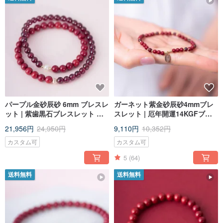
パープル金砂辰砂 6mm ブレスレ
ガーネット紫金砂辰砂4mmブレ
ット | 紫歯黒石ブレスレット 悪
スレット | 厄年開運14KGFブレ
霊を追い払い、悪役を防ぐ 新年
スレット お守り
21,956円
24,950円
9,110円
10,352円
の贈り物 太歳
カスタム可
カスタム可
5
(64)
送料無料
送料無料