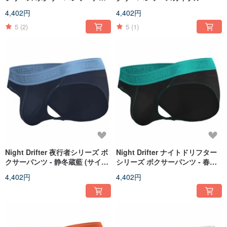
ープバレーブラック
4,402円
4,402円
5
(2)
5
(1)
Night Drifter 夜行者シリーズ ボ
Night Drifter ナイトドリフター
クサーパンツ - 静冬蔵藍 (サイレ
シリーズ ボクサーパンツ - 春暁
ントウィンターネイビー)
の墨黒
4,402円
4,402円