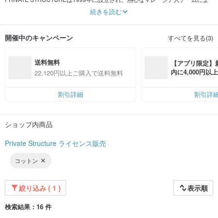
って運営されているファッショナブルな下着会社です。私たちは世界的に有名
続きを読む
なスポーツウェア、カジュアルウェア、ライフスタイルブランド向けのOEM工
場として始まりましたが、独自のブランドを作ることを決定しました。
開催中のキャンペーン
すべてを見る(3)
冒険に満ちた数年間を経て、PRIVATE STRUCTUREはカラフルな男性用下着を
提供する先駆者の一人であり、常に車輪を回し続けるためにどんな大胆なアイ
デアも探求し続けています。
送料無料
【アプリ限定】
ブランドストーリー
内に4,000円
22,120円以上ご購入で送料無料
トレンディで快適なルックのブリーフを目指し、そこからすべてが始まりまし
無料（最大500円
た。男性用下着はかつて単なる体を覆い衛生のための下着に過ぎませんでした
が、私たちはそれだけでは満足しませんでした。男性用下着産業を推進し、男
割引詳細
割引詳
性用下着を単なる退屈なものとは限らないものに定義し直すことを決意してい
ます。それはあなたのワードローブの中で気分を変える要素の一つになるかも
しれません。私たちはアイデア、モダンで洗練されたカッティング、スタイル
ショップ内商品
を取り入れ、ボディシルエットを強調するために努力しています。
ブランドキャラクター
Private Structure ライセンス販売
現代的、スポーティ、適度にエキゾチック、ボディコンシャス、最高の快適
さ、冒険的、無限のカラー
コットン
映像
常識にとらわれず、デパートからブティック向けの価値ある下着まで、私たち
は決して平凡には満足しません。私たちは、虹の色調から多色の男性用下着を
絞り込み ( 1 )
表示順
開発し、より洗練された外見のためにウエストバンドのシームラインをラベル
で覆う歴史上初めてのプレイヤーの一人です。
検索結果：16 件
私たちは、工場で作られたような効果を与え、しかし完璧にあなたの体に合わ