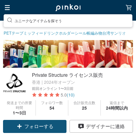
ユニークなアイテムを探そう
PETテープ
ミッフィー
ドリンクホルダー
シール帳
編み物
台湾サンリオ
Private Structure ライセンス販売
香港 | 2024年オープン
前回オンライン
1〜3日前
5.0
(10)
発送までの所要
フォロワー数
合計販売点数
返信まで
時間
54
25
24時間以内
1〜3日
フォローする
デザイナーに連絡