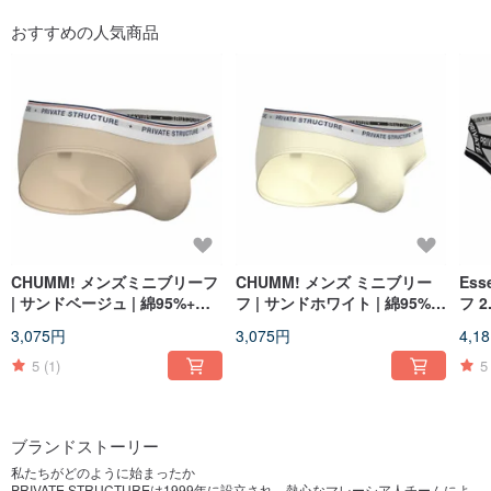
おすすめの人気商品
CHUMM! メンズミニブリーフ
CHUMM! メンズ ミニブリー
Ess
| サンドベージュ | 綿95%+ス
フ | サンドホワイト | 綿95%
フ 
パンデックス5%
+ポリウレタン5%
3,075円
3,075円
4,1
5
(1)
5
ブランドストーリー
私たちがどのように始まったか
PRIVATE STRUCTUREは1999年に設立され、熱心なマレーシア人チームによ