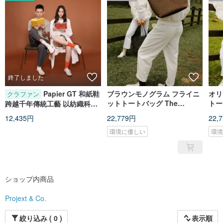
fascinated by the classic pattern that breaks away from established
propositions and stereotypes, and embrace the design ingenuity of creativity
and environmental sustainability.
終了しました
Papier GT 和紙鞋
ブラウンモノグラム フライニ
オリ
クラファン
ットトートバッグ The
トート
跨越千年傳統工藝 以紡織科技
Maison TT Brown Multi
重新詮釋歷史經典
12,435円
22,779円
22,
環境に優しい
環
ショップ内商品
Projext & Co.
絞り込み ( 0 )
表示順