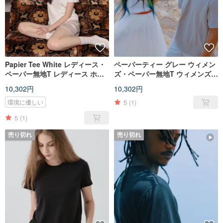
Papier Tee White レディース・
ペーパーティー グレー ウィメン
ペーパー無地T レディース ホワ
ズ・ペーパー無地T ウィメンズ
イト
グレー
10,302円
10,302円
5
(1)
環境に優しい
5
(1)
売り切れ
売り切れ