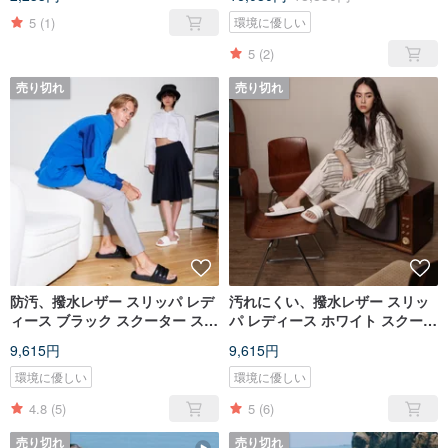
ィース
5
(1)
環境に優しい
5
(2)
売り切れ
売り切れ
防汚、撥水レザー スリッパ レデ
汚れにくい、撥水レザー スリッ
ィース ブラック スクーター スラ
パ レディース ホワイト スクータ
イド ブラック レディース
ー スライド ホワイト レディース
9,615円
9,615円
環境に優しい
環境に優しい
4.8
(5)
5
(6)
売り切れ
売り切れ