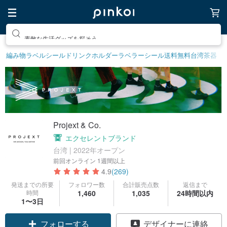
素敵な生活グッズを探そう
編み物
ラベルシール
ドリンクホルダー
ラベラーシール
送料無料
台湾茶器
Projext & Co.
エクセレントブランド
台湾 | 2022年オープン
前回オンライン
1週間以上
4.9
(269)
発送までの所要
フォロワー数
合計販売点数
返信まで
時間
1,460
1,035
24時間以内
1〜3日
フォローする
デザイナーに連絡