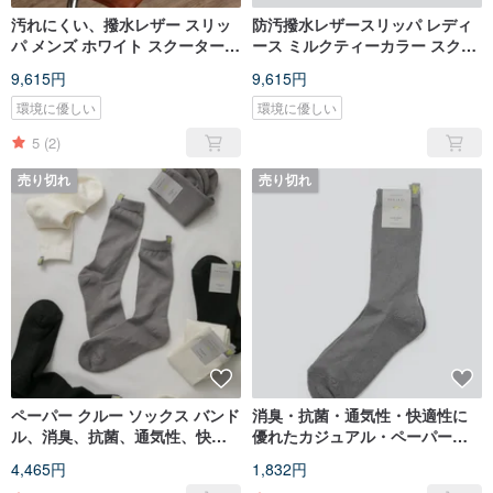
汚れにくい、撥水レザー スリッ
防汚撥水レザースリッパ レディ
パ メンズ ホワイト スクーター
ース ミルクティーカラー スクー
スライド ホワイト メンズ
タースライド ミルクティー ウォ
9,615円
9,615円
メ
環境に優しい
環境に優しい
5
(2)
売り切れ
売り切れ
ペーパー クルー ソックス バンド
消臭・抗菌・通気性・快適性に
ル、消臭、抗菌、通気性、快
優れたカジュアル・ペーパーソ
適、カジュアル、ペーパー ソッ
ックス グレー Papier Crew
4,465円
1,832円
クス
Socks Gary