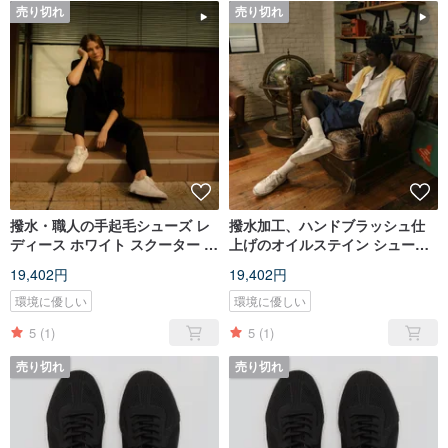
売り切れ
売り切れ
撥水・職人の手起毛シューズ レ
撥水加工、ハンドブラッシュ仕
ディース ホワイト スクーター ツ
上げのオイルステイン シューズ
ー ホワイト レディース
メンズ ホワイト スクーター ツー
19,402円
19,402円
ホワイト メン
環境に優しい
環境に優しい
5
(1)
5
(1)
売り切れ
売り切れ