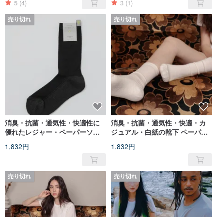
5
(4)
3
(1)
売り切れ
売り切れ
消臭・抗菌・通気性・快適性に
消臭・抗菌・通気性・快適・カ
優れたレジャー・ペーパーソッ
ジュアル・白紙の靴下 ペーパー
クス ブラック ペーパークルーソ
クルーソックス ホワイト
1,832円
1,832円
ックス ブラック
売り切れ
売り切れ