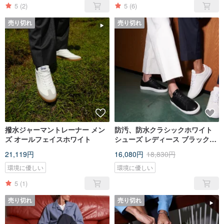
5
(2)
5
(6)
売り切れ
売り切れ
撥水ジャーマントレーナー メン
防汚、防水クラシックホワイト
ズ オールフェイスホワイト
シューズ レディース ブラックホ
ワイトソール Scooter One
21,119円
16,080円
18,830円
Black / White
環境に優しい
環境に優しい
5
(1)
売り切れ
売り切れ