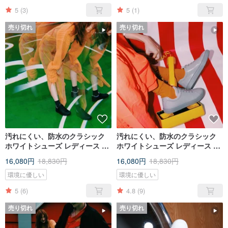
5
(3)
5
(1)
売り切れ
売り切れ
汚れにくい、防水のクラシック
汚れにくい、防水のクラシック
ホワイトシューズ レディース ブ
ホワイトシューズ レディース グ
ラック スクーター ワン ブラック
レー スクーター ワン グレー レ
16,080円
18,830円
16,080円
18,830円
レディース
ディース
環境に優しい
環境に優しい
5
(6)
4.8
(9)
売り切れ
売り切れ