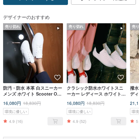
デザイナーのおすすめ
売り切れ
売り切れ
売
防汚・防水 本革 白スニーカー
クラシック防水ホワイトスニ
撥水
メンズ ホワイト Scooter One
ーカー レディース ホワイト
ディー
White Men
Scooter One White Women
Whi
16,080円
18,830円
16,080円
18,830円
21,
環境に優しい
環境に優しい
環
4.9
(16)
4.9
(52)
5