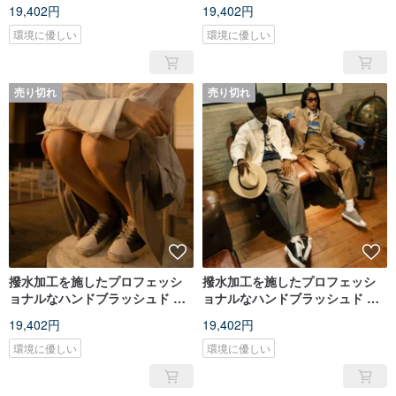
ターツー オレンジ ウィメンズ
19,402円
19,402円
環境に優しい
環境に優しい
売り切れ
売り切れ
撥水加工を施したプロフェッシ
撥水加工を施したプロフェッシ
ョナルなハンドブラッシュド シ
ョナルなハンドブラッシュド シ
ューズ ウィメンズ グレー スクー
ューズ メンズ グレー Scooter
19,402円
19,402円
ター ツー グレー ウィメンズ
Two Grey Men
環境に優しい
環境に優しい