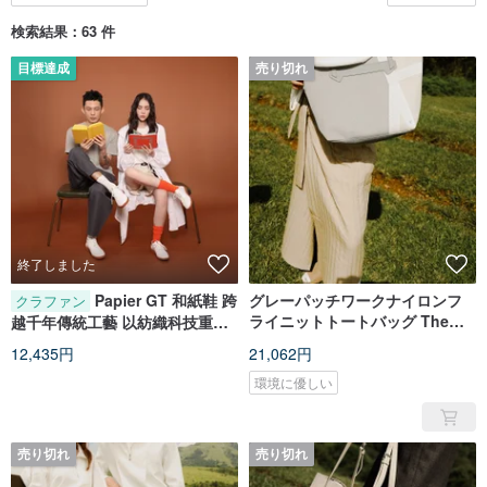
検索結果：63 件
目標達成
売り切れ
終了しました
Papier GT 和紙鞋 跨
グレーパッチワークナイロンフ
クラファン
ライニットトートバッグ The
越千年傳統工藝 以紡織科技重新
Maison TT Grey
詮釋歷史經典
12,435円
21,062円
環境に優しい
売り切れ
売り切れ