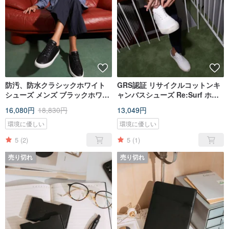
防汚、防水クラシックホワイト
GRS認証 リサイクルコットンキ
シューズ メンズ ブラックホワイ
ャンバスシューズ Re:Surf ホワ
トScooter One Black / White
イト メンズ Men's White
16,080円
18,830円
13,049円
環境に優しい
環境に優しい
5
(2)
5
(1)
売り切れ
売り切れ