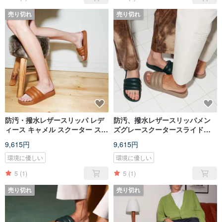
売り切れ
売り切れ
防汚・撥水レザースリッパ レデ
防汚、撥水レザースリッパメン
ィース キャメル スクーター スラ
ズグレースクータースライドト
イド キャメル レディース
ープメンズ
9,615円
9,615円
環境に優しい
環境に優しい
5
(1)
5
(1)
売り切れ
売り切れ