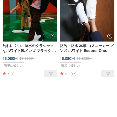
汚れにくい、防水のクラシック
防汚・防水 本革 白スニーカー メ
なホワイト靴メンズ ブラック ス
ンズ ホワイト Scooter One
クーター ワン ブラック メン
White Men
16,080円
18,830円
16,080円
18,830円
環境に優しい
環境に優しい
5
(4)
4.9
(16)
売り切れ
売り切れ