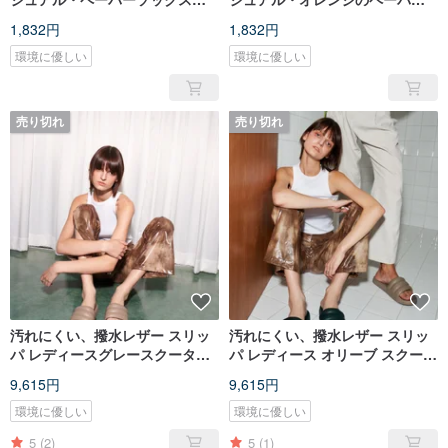
ルーペーパークルーソックス ブ
ソックス Papier Crew Socks
1,832円
1,832円
ルー
Orange
環境に優しい
環境に優しい
売り切れ
売り切れ
汚れにくい、撥水レザー スリッ
汚れにくい、撥水レザー スリッ
パ レディースグレースクーター
パ レディース オリーブ スクータ
スライド トープ レディース
ー スライド オリーブ レディース
9,615円
9,615円
環境に優しい
環境に優しい
5
(2)
5
(1)