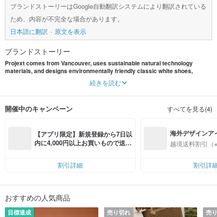
ブランドストーリーはGoogle自動翻訳システムにより翻訳されている
ため、内容が不完全な場合があります。
日本語に翻訳
原文を表示
ブランドストーリー
Projext comes from Vancouver, uses sustainable natural technology
materials, and designs environmentally friendly classic white shoes,
Japanese paper cloth T, thick sheet slippers and other basic and versatile
続きを読む
clothing in Tokyo, Japan.
Projext Brand Story
開催中のキャンペーン
すべてを見る(4)
Projext is a multinational start-up team of footwear experts, designers and
material engineers with more than 20 years of experience in product design.
Material development and product design are carried out in Tokyo, Japan.
海外デザインア
From the research and development of patterns and materials, proofing to
【アプリ限定】新規登録から7日以
quality management, everything is meticulously crafted, just to reverse
入
内に4,000円以上お買いもので送料
越境送料割引（
everyone's imagination of "classics" with creative details. Projext believes in
無料（最大500円OFF）
"slow fashion", values humanistic thinking, and cares more about the
sustainability of the earth. It is necessary to combine environmentally friendly
割引詳細
割引詳
natural materials with the latest technology to create timeless classics.
Projext is a combination of Project and Next
Projext is constantly looking for the next inspiring design, redefining the
おすすめの人気商品
"classic" with a thinking that breaks through the current framework; it also firmly
believes that only creativity can bring a new experience to daily life. We are
目標達成
売り切れ
売