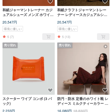
和紙ジャーマントレーナー カジ
和紙クラフトジャーマントレー
ュアルシューズ メンズ ホワイト
ナー レディースカジュアルシュ
Papier GT White Men
ーズ ホワイト Papier GT White
20,547円
20,547円
Women
環境に優しい
環境に優しい
5
(7)
5
(13)
売り切れ
売り切れ
スクーター ワイプ コンボ (3 パ
防汚・防水 定番のホワイト靴 レ
ック)
ディース ミルクティーカラー ス
クーターワン ミルクティー レデ
2,233円
16,080円
18,830円