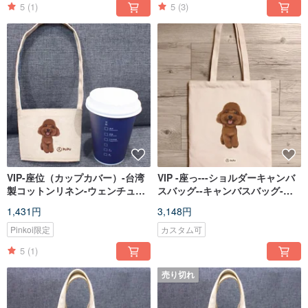
5
(1)
5
(3)
VIP-座位（カップカバー）-台湾
VIP -座っ---ショルダーキャンバ
製コットンリネン-ウェンチュア
スバッグ--キャンバスバッグ-綿
ン柴犬-環境保護-飲料バッグ-ハ
の布-台湾-地球を飛びます
1,431円
3,148円
エの惑星
Pinkoi限定
カスタム可
5
(1)
売り切れ