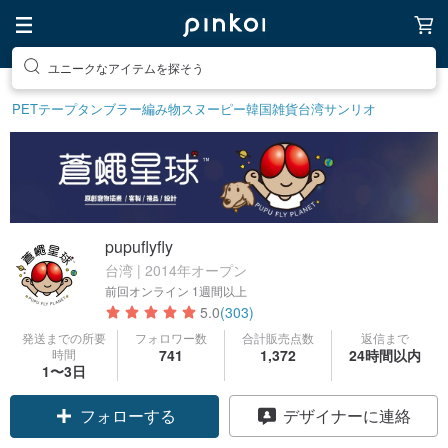
ユニークなアイテムを探そう
PETテープ
タンブラー
編み物
スヌーピー
韓国雑貨
台湾サンリオ
pupuflyfly
台湾 | 2014年オープン
前回オンライン
1週間以上
5.0
(303)
発送までの所要
フォロワー数
合計販売点数
返信まで
時間
741
1,372
24時間以内
1〜3日
フォローする
デザイナーに連絡