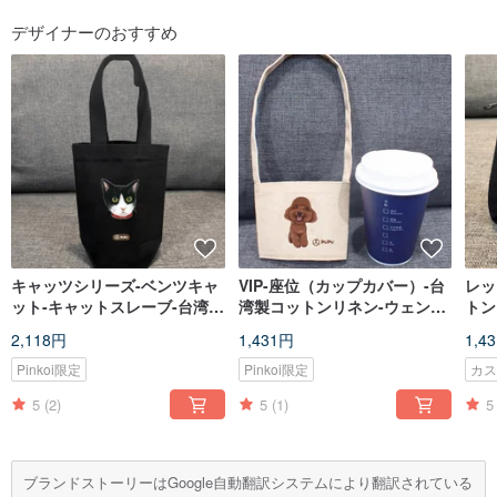
デザイナーのおすすめ
キャッツシリーズ-ベンツキャ
VIP-座位（カップカバー）-台
レッ
ット-キャットスレーブ-台湾の
湾製コットンリネン-ウェンチ
トン
コットンリネン-バッグ-フライ
ュアン柴犬-環境保護-飲料バッ
の請
2,118円
1,431円
1,4
プラネット
グ-ハエの惑星
を飛
Pinkoi限定
Pinkoi限定
カ
5
(2)
5
(1)
5
ブランドストーリーはGoogle自動翻訳システムにより翻訳されている