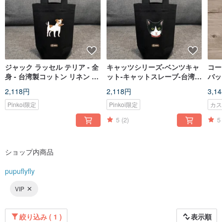
ジャック ラッセル テリア - 全
キャッツシリーズ-ベンツキャ
コー
身 - 台湾製コットン リネン -
ット-キャットスレーブ-台湾の
バッ
文化創造 - 環境保護 - ドリン
コットンリネン-バッグ-フライ
グ-
2,118円
2,118円
3,1
ク バッグ - フライの惑星
プラネット
造的
Pinkoi限定
Pinkoi限定
カ
5
(2)
5
ショップ内商品
pupuflyfly
VIP
絞り込み ( 1 )
表示順