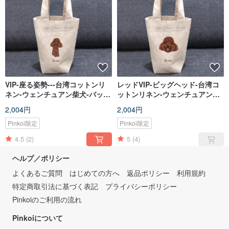
VIP-座る姿勢---台湾コットンリ
レッドVIP-ビッグヘッド-台湾コ
ネン-ウェンチュアン柴犬-バッ
ットンリネン-ウェンチュアン柴
グ-環境飲料バッグ-フライプラネ
犬-バッグ-環境飲料バッグ-フラ
2,004円
2,004円
ット
イプラネット
Pinkoi限定
Pinkoi限定
4.5
(2)
5
(4)
ヘルプ／ポリシー
よくあるご質問
はじめての方へ
返品ポリシー
利用規約
特定商取引法に基づく表記
プライバシーポリシー
Pinkoiのご利用の流れ
Pinkoiについて