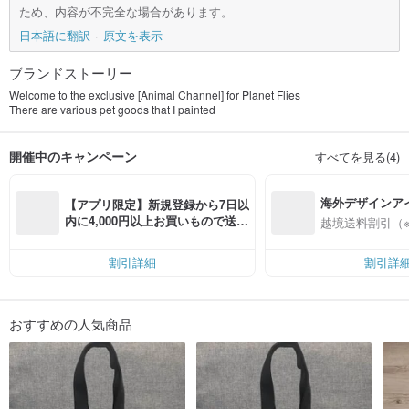
ため、内容が不完全な場合があります。
日本語に翻訳
原文を表示
ブランドストーリー
Welcome to the exclusive [Animal Channel] for Planet Flies
There are various pet goods that I painted
開催中のキャンペーン
すべてを見る(4)
海外デザインア
【アプリ限定】新規登録から7日以
入
内に4,000円以上お買いもので送料
越境送料割引（
無料（最大500円OFF）
割引詳細
割引詳
おすすめの人気商品