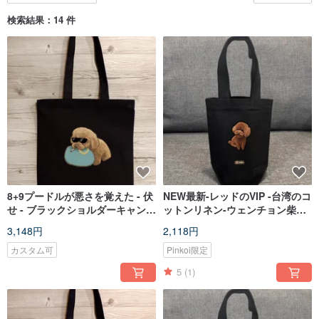
検索結果：14 件
8+9プードルが悪さを覚えた - 伏
NEW最新-レッドのVIP -台湾のコ
せ - ブラックショルダーキャンバ
ットンリネン-ウェンチョン柴犬-
スバッグ - 台湾製コットンリネン
バッグ-環境保護-プラネットを飛
3,148円
2,118円
- トートバッグ - ハエ
びます
カスタム可
Pinkoi限定
5
(1)