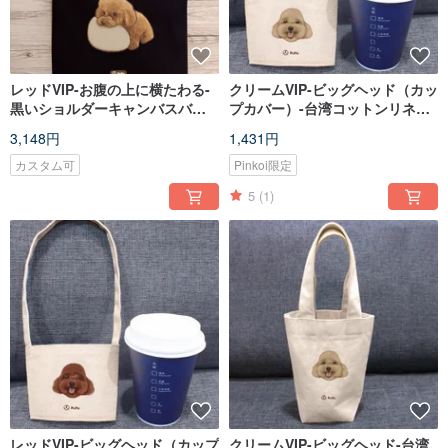
レッドVIP-お腹の上に横たわる-
クリームVIP-ビッグヘッド（カッ
黒いショルダーキャンバスバッ
プカバー）-台湾コットンリネン-
グ-台湾綿とリネンバッグ-フライ
文化と創造-環境保護-飲料バッ
3,148円
1,431円
プラネット
グ-ハエの惑星
カスタム可
Pinkoi限定
5
(1)
レッドVIP-ビッグヘッド（カップ
クリームVIP-ビッグヘッド-台湾