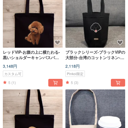
レッドVIP-お腹の上に横たわる-
ブラックシリーズ-ブラックVIPの
黒いショルダーキャンバスバッ
大部分-台湾のコットンリネン-ウ
グ-台湾綿とリネンバッグ-フライ
ェンチョン柴犬-バッグ-環境保
3,148円
2,118円
プラネット
護-フライプラネット
カスタム可
Pinkoi限定
5
(1)
5
(3)