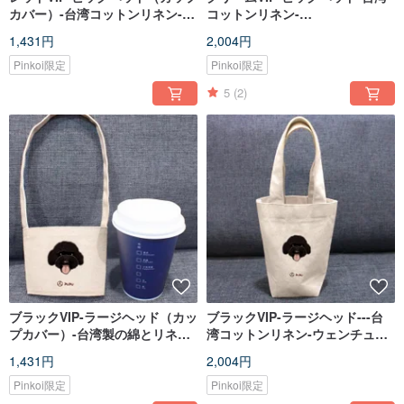
カバー）-台湾コットンリネン-
コットンリネン-
Wenchuang ShibaInu-環境保
WenchuangShibaInu-バッグ-環
1,431円
2,004円
護-ドリンクバッグ-フライプラネ
境飲料バッグ-ハエの惑星
ット
Pinkoi限定
Pinkoi限定
5
(2)
ブラックVIP-ラージヘッド（カッ
ブラックVIP-ラージヘッド---台
プカバー）-台湾製の綿とリネン-
湾コットンリネン-ウェンチュア
文化と創造-環境保護-飲料バッ
ン柴犬-バッグ-環境飲料バッグ-
1,431円
2,004円
グ-ハエの惑星
フライプラネット
Pinkoi限定
Pinkoi限定