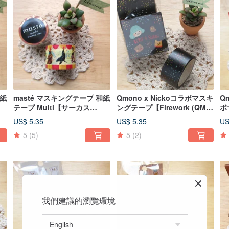
和紙
masté マスキングテープ 和紙
Qmono x Nickoコラボマスキ
Q
テープ Multi【サーカス
ングテープ【Firework (QMT-
ボ
(MST-MKT14-A)】
N03)】花火
ー
US$ 5.35
US$ 5.35
US
湾
5
(5)
5
(2)
我們建議的瀏覽環境