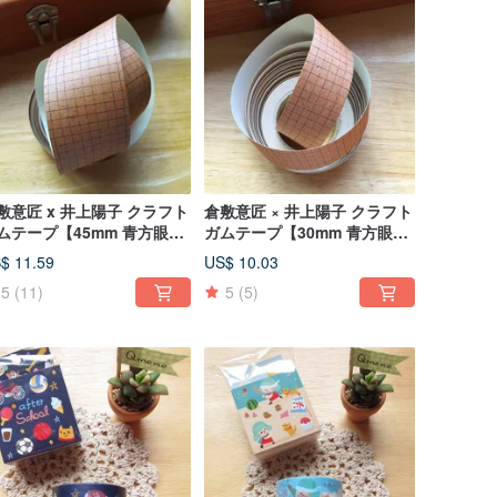
敷意匠 x 井上陽子 クラフト
倉敷意匠 × 井上陽子 クラフト
ムテープ【45mm 青方眼
ガムテープ【30mm 青方眼
5214-02)】
(45213-02)】
$ 11.59
US$ 10.03
5
(11)
5
(5)