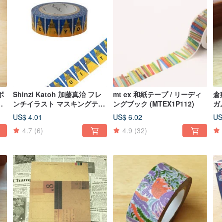
ボ
Shinzi Katoh 加藤真治 フレ
mt ex 和紙テープ / リーディ
倉
装
ンチイラスト マスキングテー
ングブック (MTEX1P112)
ガ
レ
プ（感謝 KS-MT-10017）
(4
US$ 4.01
US$ 6.02
US
4.7
(6)
4.9
(32)