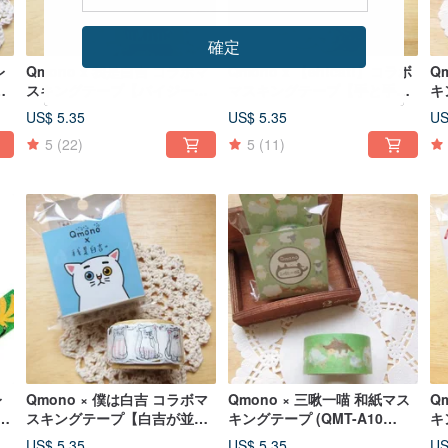
確定
レ
Qmono x 我是白吉 コラボマ
Qmono x 【eh!cat!】コラボ
Q
スキングテープ【バイジーの
マスキングテープ【手と手と
キ
】人
ささやき (QMT-JI02)】
手 (QMT-EH03)】*縁飾り
th
US$ 5.35
US$ 5.35
US
5
(22)
5
(11)
レ
Qmono × 僕は白吉 コラボマ
Qmono × 三啾一喵 和紙マス
Q
ー
スキングテープ【白吉が並ん
キングテープ (QMT-A10
キ
で座ってる (QMT-JI01)】小白
Little Sheep)
Sc
US$ 5.35
US$ 5.35
US