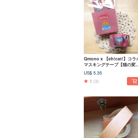
Qmono x 【eh!cat!】コラ
マスキングテープ【猫の変
（QMT-EH01）】ロールプ
US$ 5.35
イ
5
(3)