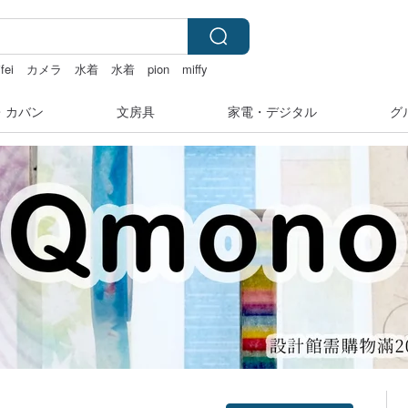
ifei
カメラ
水着
水着
pion
miffy
・カバン
文房具
家電・デジタル
グ