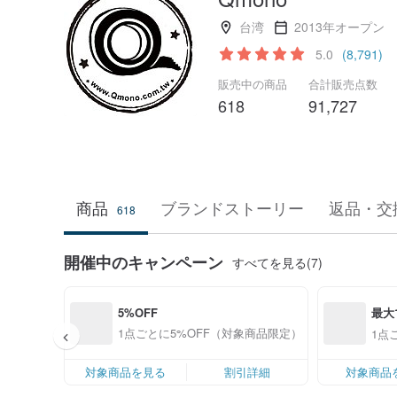
台湾
2013年オープン
5.0
(8,791)
販売中の商品
合計販売点数
618
91,727
商品
ブランドストーリー
返品・交
618
開催中のキャンペーン
すべてを見る(7)
最大
5%OFF
1点ごとに5%OFF（対象商品限定）
1点
対象商品を見る
割引詳細
対象商品