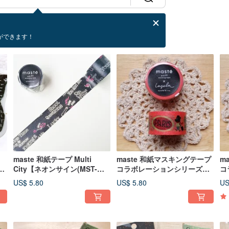
ができます！
maste 和紙テープ Multi
maste 和紙マスキングテープ
m
City【ネオンサイン(MST-
コラボレーションシリーズ
コ
MKT76-A)】
【旅行 (MST-MKT24-PK)】
【
US$ 5.80
US$ 5.80
US
O