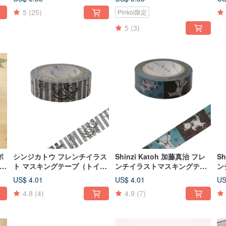
猫
5
(25)
Pinkoi限定
5
(3)
ボ
シンジカトウ フレンチイラス
Shinzi Katoh 加藤真治 フレ
Sh
or
ト マスキングテープ（トイ・
ンチイラストマスキングテー
ン
ワールド KS-MT-10018）
プ（テディベア KS-MT-
プ
US$ 4.01
US$ 4.01
US
10016）
4.8
(4)
4.9
(7)