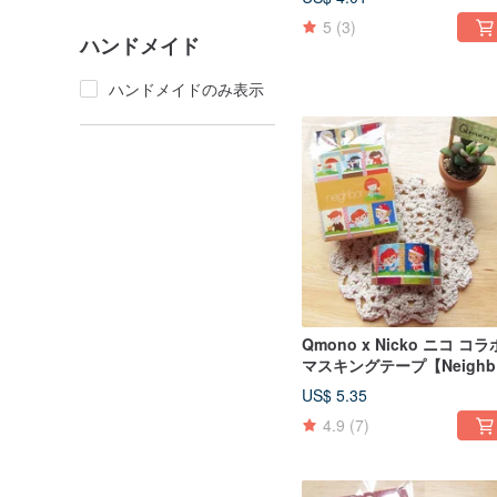
10012）
5
(3)
ハンドメイド
ハンドメイドのみ表示
Qmono x Nicko ニコ コラ
マスキングテープ【Neighb
(QMT-N10)】小窓の景色
US$ 5.35
4.9
(7)