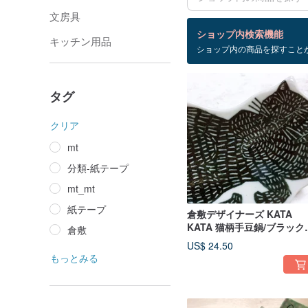
文房具
検索結果：39 件
ショップ内検索機能
キッチン用品
ショップ内の商品を探すこと
その他-日本製
タグ
クリア
mt
分類-紙テープ
mt_mt
紙テープ
倉敷デザイナーズ KATA
KATA 猫柄手豆鍋/ブラック
倉敷
(94722)
US$ 24.50
もっとみる