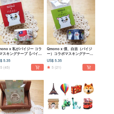
mono x 私がバイジー コラ
Qmono x 僕、白吉（バイジ
マスキングテープ【バイジ
ー）コラボマスキングテープ
の台湾旅行 (QMT-JI05)】台
【白吉の小さな肉球 (QMT-
$ 5.35
US$ 5.35
名所
JI04)】
5
(45)
5
(21)