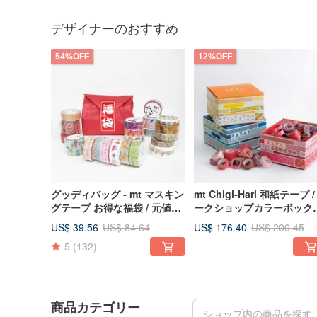
デザイナーのおすすめ
54%OFF
12%OFF
グッディバッグ - mt マスキン
mt Chigi-Hari 和紙テープ /
グテープ お得な福袋 / 元値
ークショップカラーボック
1,900円以上
(赤/青/緑/黄/黒白)
US$ 39.56
US$ 176.40
US$ 84.64
US$ 200.45
5
(132)
商品カテゴリー