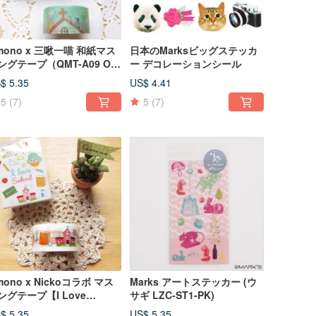
mono x 三啾一喵 和紙マス
日本のMarksビッグステッカ
ングテープ（QMT-A09 On
ー デコレーションシール
e Roof）
$ 5.35
US$ 4.41
5
(7)
5
(7)
mono x Nickoコラボ マス
Marks アートステッカー (ウ
ングテープ【I Love
サギ LZC-ST1-PK)
hool (QMT-N05)】学校
$ 5.35
US$ 5.35