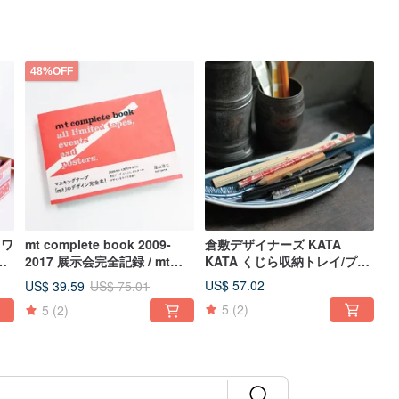
48%OFF
 ワ
mt complete book 2009-
倉敷デザイナーズ KATA
ス
2017 展示会完全記録 / mtフ
KATA くじら収納トレイ/プリ
ァン必携 /
ント手皿(94722-10) #B
US$ 57.02
US$ 39.59
US$ 75.01
5
(2)
5
(2)