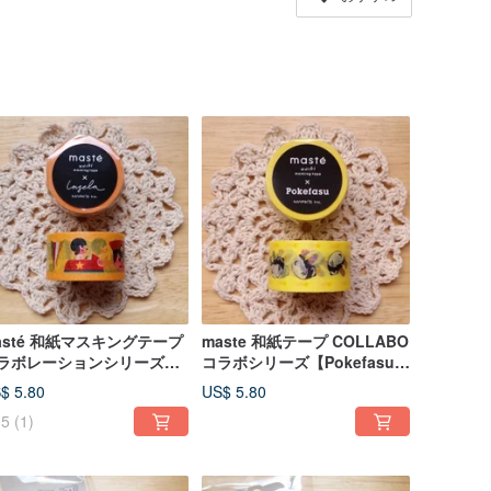
asté 和紙マスキングテープ
maste 和紙テープ COLLABO
ラボレーションシリーズ
コラボシリーズ【Pokefasu
遊園地 (MST-MKT24-
(MST-MKT23-YE)】
$ 5.80
US$ 5.80
R)】
5
(1)