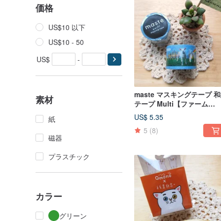
価格
US$10 以下
US$10 - 50
US$
-
maste マスキングテープ 
素材
テープ Multi【ファーム
(MST-MKT13-A)】動物
US$ 5.35
紙
5
(8)
磁器
プラスチック
カラー
グリーン