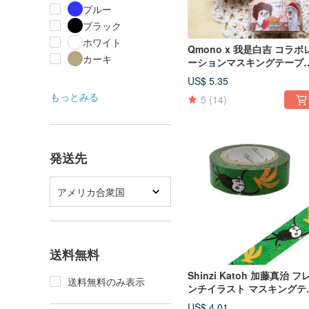
ブルー
ブラック
ホワイト
Qmono x 我是白吉 コラボ
カーキ
ーションマスキングテープ
【白吉の日常 (QMT-JI03)
US$ 5.35
気猫
もっとみる
5
(14)
発送先
アメリカ合衆国
送料無料
Shinzi Katoh 加藤真治 フ
送料無料のみ表示
ンチイラスト マスキングテ
プ（モンキー KS-MT-
US$ 4.01