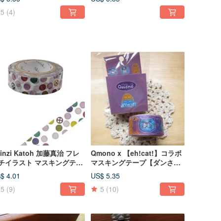
5
(4)
inzi Katoh 加藤真治 フレ
Qmono x 【eh!cat!】コラボ
チイラスト マスキングテー
マスキングテープ【ダンさん
（ドット KS-MT-10005）
と猫の表情 (QMT-EH02)】
$ 4.01
US$ 5.35
5
(9)
5
(10)