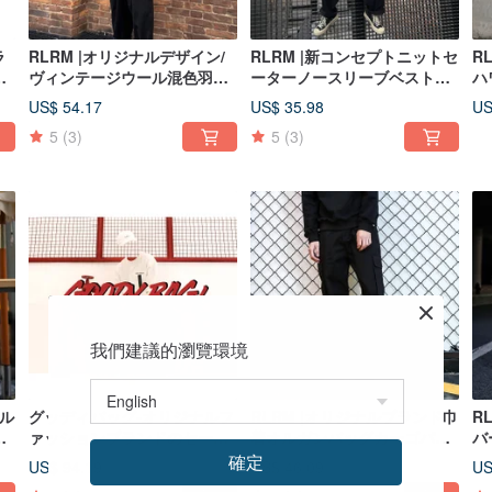
ラ
RLRM |オリジナルデザイン/
RLRM |新コンセプトニットセ
R
ベ
ヴィンテージウール混色羽織/
ーターノースリーブベストボ
ハ
ー
カーディガンローブ着物着物
タン柄ネイビーカーキルーズ
シ
US$ 54.17
US$ 35.98
US
ト
ジャケット
ドロップショルダーV字ベス
ャ
5
(3)
5
(3)
ー
ト
ト
サ
我們建議的瀏覽環境
マル
グッディバッグ-オリジナルフ
RLRM |オリジナルブランド巾
R
/
ァッションブランドのセータ
着オルガンバッグカーゴパン
バ
ド
ー3色チョイス1枚+オーバー
ツ-メンズとレディースウェア
イ
確定
US$ 94.19
US$ 46.09
US
スリ
オール2色チョイス1枚送料無
ラブル-カーキブラック
バ