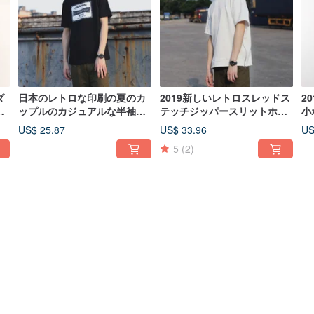
ダ
日本のレトロな印刷の夏のカ
2019新しいレトロスレッドス
2
ー
ップルのカジュアルな半袖T
テッチジッパースリットホワ
小
用
シャツの男性と女性はトップ
イトルーズニット半袖Tシャ
ン
US$ 25.87
US$ 33.96
US
スを着ることができます
ツ男性と女性のための
ス
5
(2)