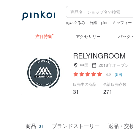
ぬいぐるみ
台湾
pion
ミッフィー
ドリンクホルダー 台湾
ラベラーシ
注目特集
アクセサリー
バッグ
RELYINGROOM
中国
2018年オープン
4.8
(59)
販売中の商品
合計販売点数
31
271
商品
ブランドストーリー
返品・交
31