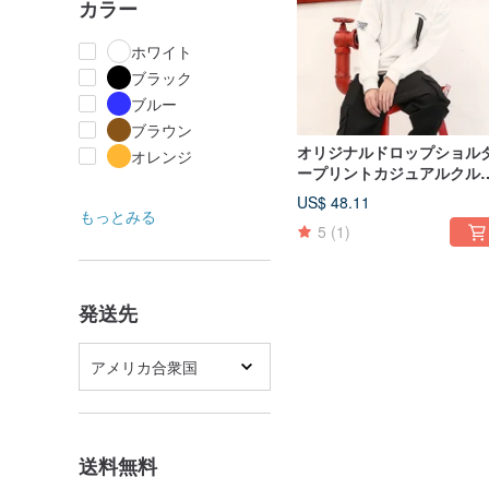
カラー
ホワイト
ブラック
ブルー
ブラウン
オリジナルドロップショル
オレンジ
ープリントカジュアルクル
ネックスウェット、男女兼
US$ 48.11
もっとみる
5
(1)
発送先
アメリカ合衆国
送料無料