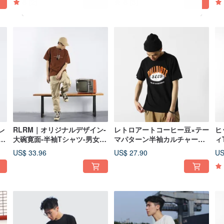
5
(2)
5
(3)
料
可
レ
RLRM｜オリジナルデザイン-
レトロアートコーヒー豆×テー
ヒ
ィ
大碗寛面-半袖Tシャツ-男女兼
マパターン半袖カルチャーT
ィ
ラ
用-ユニセックスTシャツ-ゆっ
シャツ男女問わずボトミング
コ
US$ 33.96
US$ 27.90
US
純
たりレトロカルチャー
シャツを着ることができます