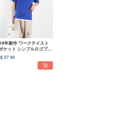
019年新作 ワークテイスト
ポケット シンプルロゴプリ
ト 半袖Tシャツ ユニセック
$ 27.90