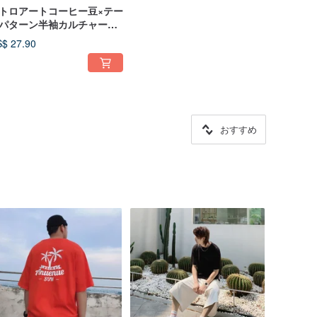
トロアートコーヒー豆×テー
パターン半袖カルチャーT
ャツ男女問わずボトミング
$ 27.90
ャツを着ることができます
おすすめ