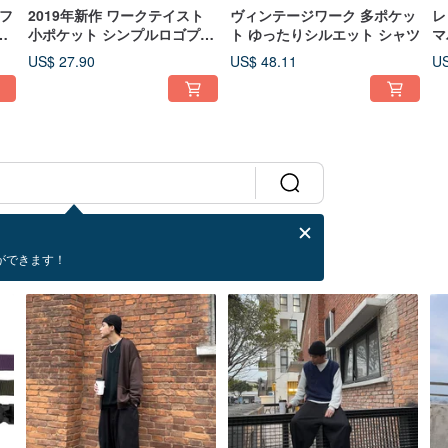
フ
2019年新作 ワークテイスト
ヴィンテージワーク 多ポケッ
レ
タ
小ポケット シンプルロゴプリ
ト ゆったりシルエット シャツ
マ
ー
ント 半袖Tシャツ ユニセック
シ
US$ 27.90
US$ 48.11
US
無
ス
シ
ができます！
男性と女性が着ることができます