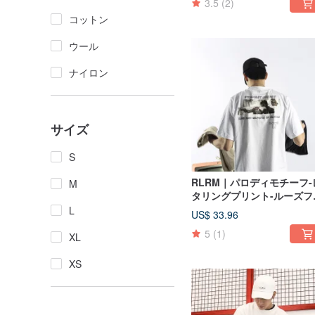
3.5
(2)
ーブ
コットン
ウール
ナイロン
サイズ
S
RLRM｜パロディモチーフ-
M
タリングプリント-ルーズフ
ットカップルTシャツ（ブ
L
US$ 33.96
ック・ホワイト）男女兼用 
5
(1)
綿
XL
XS