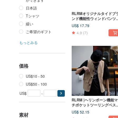
ができます
日本語
RLRMオリジナルタイドブ
Tシャツ
ンド機能性ウィンドパンツ
ルトアウトドアマルチカラ
緩い
US$ 17.79
クイックリリースマグネッ
ご希望のギフト
4.9
(7)
バックルナイロンベルトオ
ルマッチツーリングアクセ
もっとみる
リー
価格
US$10 - 50
US$50 - 100
US$
-
RLRM |ヘリンボーン機能
チポケットツーリングベスト
アメリカンレトロレイヤー
US$ 52.15
素材
インナーベスト/和風/ノー