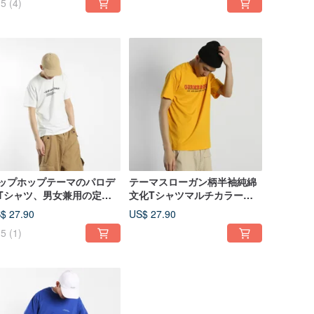
5
(4)
能-ツーリングマッチング
コットン素材
ップホップテーマのパロデ
テーマスローガン柄半袖純綿
Tシャツ、男女兼用の定番
文化Tシャツマルチカラーメ
ットン半袖
ンズ・レディースウェアラブ
$ 27.90
US$ 27.90
ルボトミングシャツ
5
(1)