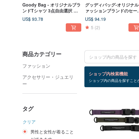
Goody Bag - オリジナルブラ
グッディバッグ-オリジナル
ンドTシャツ 3点自由選択 最
ァッションブランドのセー
大50%OFF、送料無料。
ー3色チョイス1枚+オーバ
US$ 93.78
US$ 94.19
オール2色チョイス1枚送料
5
(2)
料
商品カテゴリー
ファッション
検索結果：19 件
ショップ内検索機能
アクセサリー・ジュエリ
ショップ内の商品を探すこと
ー
タグ
クリア
男性と女性が着ること