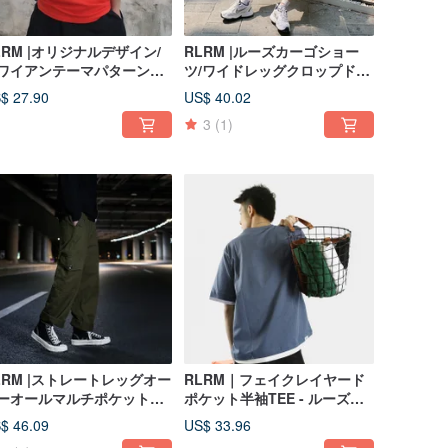
LRM |オリジナルデザイン/
RLRM |ルーズカーゴショー
ワイアンテーマパターンT
ツ/ワイドレッグクロップドパ
ャツ/ストリートルーズTシ
ンツ/日本のレトロドレープロ
$ 27.90
US$ 40.02
ツ/カップル/レジャー/コッ
ークロッチパンツ/男女同じス
3
(1)
ン
タイル
LRM |ストレートレッグオー
RLRM｜フェイクレイヤード
ーオールマルチポケットワ
ポケット半袖TEE - ルーズフ
ドレッグドレープ修正オー
ィット オーバーサイズ - シン
$ 46.09
US$ 33.96
ーオール-男性と女性が着用
プル ユニセックススタイル -