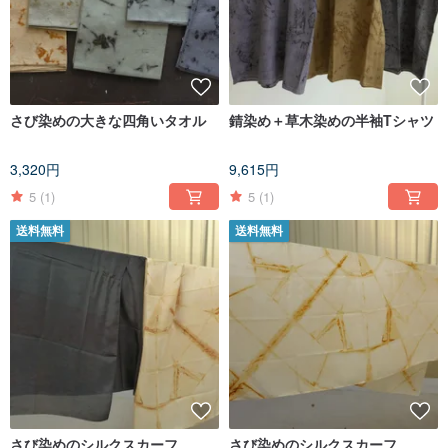
さび染めの大きな四角いタオル
錆染め＋草木染めの半袖Tシャツ
3,320円
9,615円
5
(1)
5
(1)
送料無料
送料無料
さび染めのシルクスカーフ
さび染めのシルクスカーフ