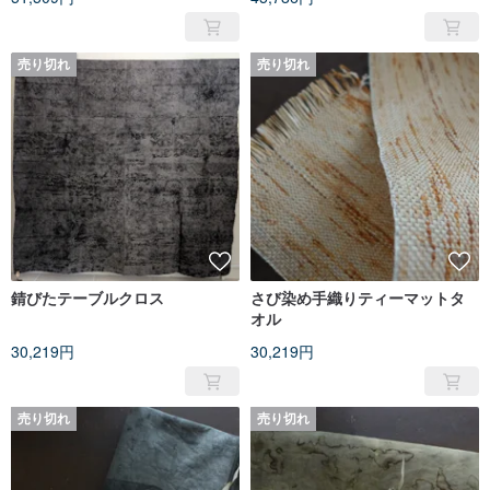
売り切れ
売り切れ
錆びたテーブルクロス
さび染め手織りティーマットタ
オル
30,219円
30,219円
売り切れ
売り切れ