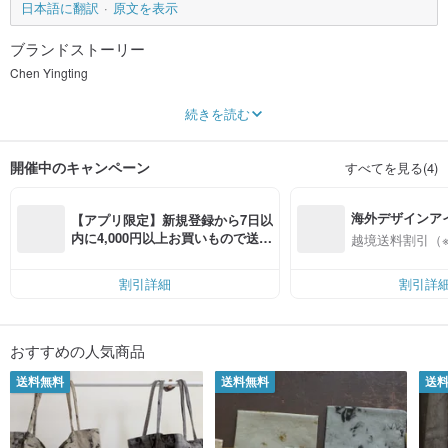
日本語に翻訳
原文を表示
ブランドストーリー
Chen Yingting
Contemporary fiber artist, his works have been selected, 2022, 2016 Portugal
続きを読む
"Contemporary Textile Art Biennale", 2014 Italy "Vacirina Award - International
Contemporary Textile / Fiber Art Competition"Bronze, 2013 "SUAVE Spain 5th"
International Triennial of Textile Accessories Selection", "Abuquerque Fiber Art
開催中のキャンペーン
すべてを見る(4)
Biennale, New Mexico, USA", "2013 Kaohsiung Award" first prize, 2012 "From
Lausanne to Beijing - The 7th International Fiber Art Biennale", Germany "
Talente 2012".
海外デザインア
Since 2014, the creative project with the theme of "rust objects", through the
【アプリ限定】新規登録から7日以
collection of iron objects with emotional meaning to the owner, through the
入
内に4,000円以上お買いもので送料
越境送料割引（
transformation of fiber material to record a work of iron objects.
無料（最大500円OFF）
Chen Yingting is a fiber artist who also makes fabric accessories in daily life.
割引詳細
割引詳
Natural fiber materials are used in daily objects, and rust dyeing and plant
hand dyeing techniques are used to achieve daily wear every day.
Rust stain
おすすめの人気商品
It is dyed with rust iron. In a humid environment, contact the natural fiber with
the rust iron, and wait for the soaking time to let the rust color dye into the fiber,
送料無料
送料無料
送
and then develop color.
plant dye
Using natural plant extracts such as gallnut, onion skin, abel, and longan
leaves, the traditional hand-dyeing process is followed to single-dye or double-