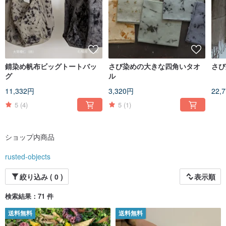
dye to produce different shades. The combination of each plant and rust dye
also excites a unique color gradation.
錆染め帆布ビッグトートバッ
さび染めの大きな四角いタオ
さび
グ
ル
11,332円
3,320円
22,
5
(4)
5
(1)
ショップ内商品
rusted-objects
絞り込み ( 0 )
表示順
検索結果：71 件
送料無料
送料無料