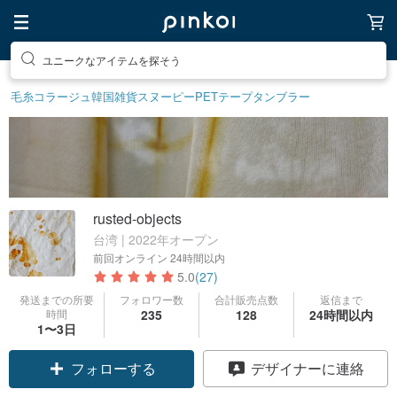
素敵な生活グッズを探そう
毛糸
コラージュ
韓国雑貨
スヌーピー
PETテープ
タンブラー
rusted-objects
台湾 | 2022年オープン
前回オンライン
24時間以内
5.0
(27)
発送までの所要
フォロワー数
合計販売点数
返信まで
時間
235
128
24時間以内
1〜3日
フォローする
デザイナーに連絡