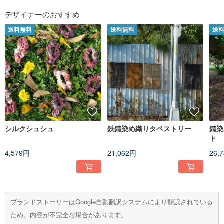
デザイナーのおすすめ
送料無料
送料無料
送
シルクシュシュ
鉄錆染め織りタペストリー
錆染
ト
4,579円
21,062円
26,
ブランドストーリーはGoogle自動翻訳システムにより翻訳されている
ため、内容が不完全な場合があります。