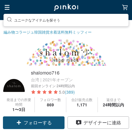
ユニークなアイテムを探そう
編み物
コラージュ
韓国雑貨
水着
送料無料
ミッフィー
shalomoo716
台湾 | 2021年オープン
前回オンライン
24時間以内
5.0
(389)
発送までの所要
フォロワー数
合計販売点数
返信まで
時間
869
1,171
24時間以内
1〜3日
フォローする
デザイナーに連絡