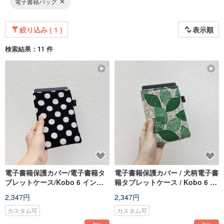
電子書籍バッグ
絞り込み ( 1 )
表示順
検索結果：11 件
電子書籍保護カバー/電子書籍タ
電子書籍保護カバー / 犬柄電子書
ブレットケース/Kobo 6 インチ
籍タブレットケース / Kobo 6 イ
用カバー/タブレット保護ケース/
ンチ保護カバー / タブレット保護
2,347円
2,347円
リーダーケース
ケース / リーダー
カスタム可
カスタム可