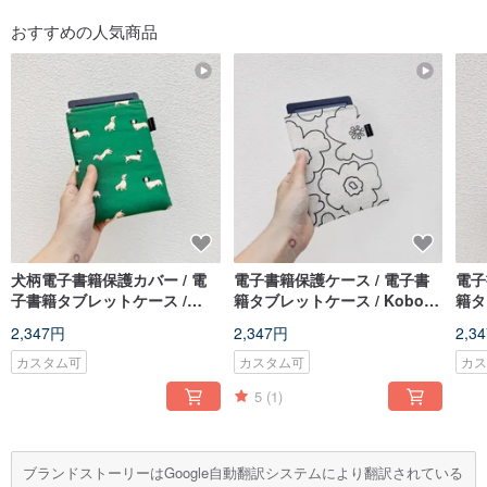
おすすめの人気商品
犬柄電子書籍保護カバー / 電
電子書籍保護ケース / 電子書
電子
子書籍タブレットケース /
籍タブレットケース / Kobo 6
籍タ
Kobo 6 インチ保護カバー / タ
インチ保護ケース / タブレッ
イン
2,347円
2,347円
2,3
ブレット保護カバー / リーダ
ト保護ケース / リーダーケー
ト保
ー
ス
ス
カスタム可
カスタム可
カ
5
(1)
ブランドストーリーはGoogle自動翻訳システムにより翻訳されている