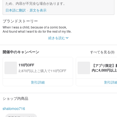
ため、内容が不完全な場合があります。
日本語に翻訳
原文を表示
ブランドストーリー
When I was a child, because of a comic book,
And found what I want to do for the rest of my life.
✄I just love handmade sewing🪡
続きを読む
✄I'll make whatever comes to mind; new items will be added regularly.🤔
開催中のキャンペーン
すべてを見る(3)
110円OFF
【アプリ限定】
内に4,000円
2,870円以上ご購入で110円OFF
無料（最大500円
割引詳細
割引詳
ショップ内商品
shalomoo716