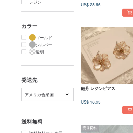
レジン
US$ 28.96
カラー
ゴールド
シルバー
透明
発送先
翩芳 レジンピアス
アメリカ合衆国
US$ 16.93
送料無料
売り切れ