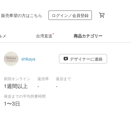
販売希望の方はこちら
ログイン／会員登録
ルメ
台湾直送
商品カテゴリー
shikaya
デザイナーに連絡
前回オンライン
返信率
返信まで
1週間以上
-
-
発送までの平均所要時間
1〜3日