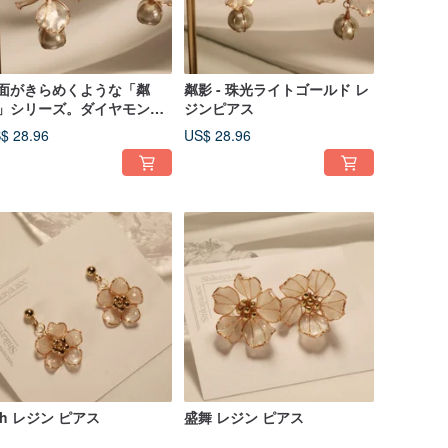
面がきらめくような「粼
粼影 - 珠光ライトゴールド レ
」シリーズ。ダイヤモンド
ジンピアス
輝きを放つホワイトレジン
$ 28.96
US$ 28.96
アス
oh レジン ピアス
盛舞 レジン ピアス