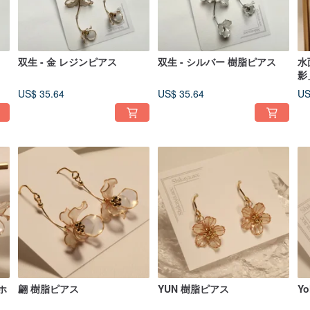
双生 - 金 レジンピアス
双生 - シルバー 樹脂ピアス
水
影
の
US$ 35.64
US$ 35.64
US
ピ
ホ
翩 樹脂ピアス
YUN 樹脂ピアス
Y