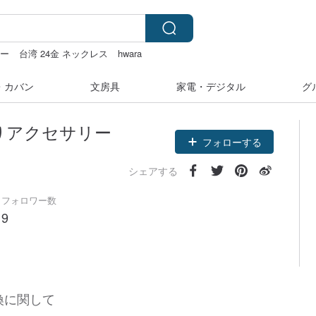
カー
台湾 24金 ネックレス
hwara
sugar valentine
・カバン
文房具
家電・デジタル
グ
手作りアクセサリー
フォローする
シェアする
フォロワー数
9
換に関して