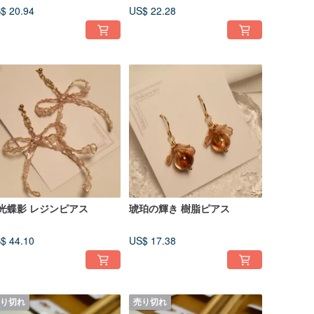
$ 20.94
US$ 22.28
光蝶影 レジンピアス
琥珀の輝き 樹脂ピアス
$ 44.10
US$ 17.38
り切れ
売り切れ