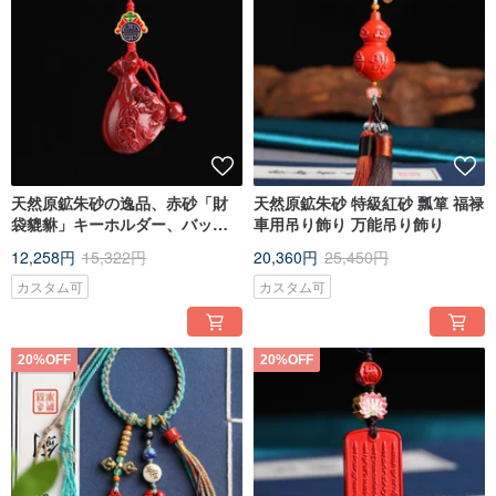
天然原鉱朱砂の逸品、赤砂「財
天然原鉱朱砂 特級紅砂 瓢箪 福禄
袋貔貅」キーホルダー、バッグ
車用吊り飾り 万能吊り飾り
チャーム。朱砂含有量95%以
12,258円
15,322円
20,360円
25,450円
上。
カスタム可
カスタム可
20%OFF
20%OFF