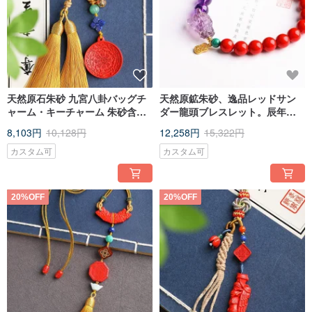
天然原石朱砂 九宮八卦バッグチ
天然原鉱朱砂、逸品レッドサン
ャーム・キーチャーム 朱砂含有
ダー龍頭ブレスレット。辰年の
量95%以上
開運を願う朱砂含有量95%以上
8,103円
10,128円
12,258円
15,322円
の逸品。
カスタム可
カスタム可
20%OFF
20%OFF
[Benefits of wearing cinnabar]
The effect of warding off evil spirits: Cinnabar can ward off evil spirits because
evils are born in yin, exist in yin, and originate in yin. In traditional Chinese
medicine, cinnabar is called a very yang thing, which has the function of
balancing the yin and yang aura. People need a balance of yin and yang in
order to be healthy, long-lived, and leisurely. And Chinese medicine has long
discovered that cinnabar has special sedative, hypnotic, and anticonvulsant
effects, so it is a must-have for people who often walk at night and have