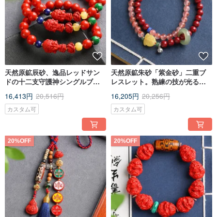
天然原鉱辰砂、逸品レッドサン
天然原鉱朱砂「紫金砂」二重ブ
ドの十二支守護神シングルブレ
レスレット。熟練の技が光る逸
スレット。辰砂含有量95%以
品で、朱砂の含有量は95%以
16,413円
20,516円
16,205円
20,256円
上。
上。
カスタム可
カスタム可
20%OFF
20%OFF