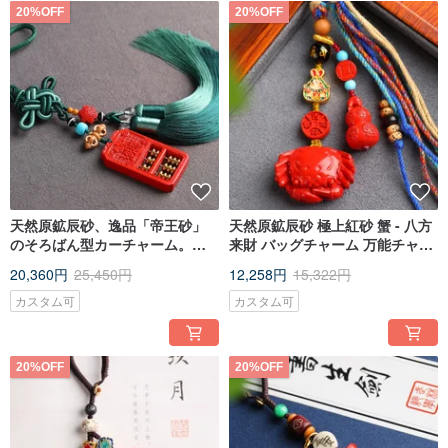
20%OFF
20%OFF
天然原鉱辰砂、逸品「帝王砂」
天然原鉱辰砂 極上紅砂 蟹 - 八方
のそろばん型カーチャーム。辰
来財 バッグチャーム 万能チャー
砂含有量95%以上。
ム 精巧なオリジナル作品
20,360円
25,450円
12,258円
15,322円
カスタム可
カスタム可
20%OFF
20%OFF