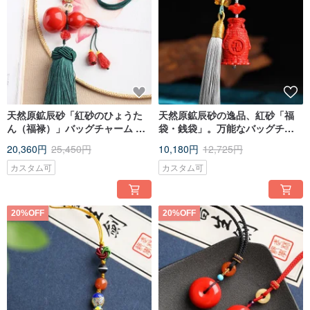
天然原鉱辰砂「紅砂のひょうた
天然原鉱辰砂の逸品、紅砂「福
ん（福禄）」バッグチャーム キ
袋・銭袋」。万能なバッグチャ
ーホルダー 辰砂含有量95%以上
ーム。
20,360円
25,450円
10,180円
12,725円
カスタム可
カスタム可
20%OFF
20%OFF