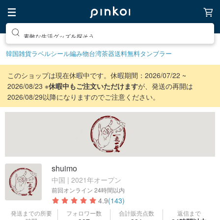
素敵な生活グッズを探そう
韓国雑貨
ラベルシール
編み物
台湾茶器
送料無料
タンブラー
このショップは現在休暇中です。休暇期間：2026/07/22 ~
2026/08/23 ※
休暇中もご注文いただけます
が、発送の再開は
2026/08/29以降になりますのでご注意ください。
shuimo
中国 | 2021年オープン
前回オンライン
24時間以内
4.9
(143)
発送までの所要
フォロワー数
合計販売点数
返信まで