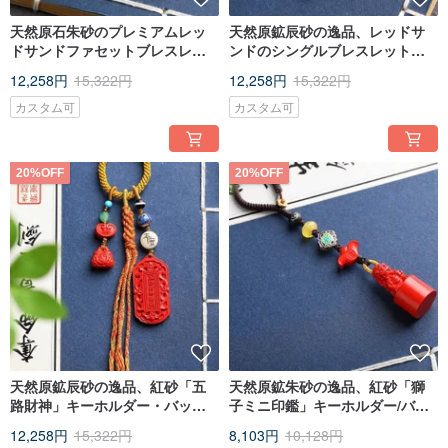
天然原石朱砂のプレミアムレッ
天然原鉱辰砂の逸品、レッドサ
ドサンドファセットブレスレッ
ンドのシングルブレスレット。
ト。約8mm。朱砂含有量は95%
約8mm、辰砂含有量95%以上。
12,258円
15,322円
12,258円
15,322円
以上です。
カスタム可
カスタム可
20%OFF
20%OFF
[Embroidery jewelry bag]
A hand-embroidered jewelry bag is given as a gift. After receiving it, it can also
be used as a wallet and put lipstick and other small items. You can also leave a
message to note the color you want. If there is no message, the color will be
sent randomly.
天然原鉱辰砂の逸品、紅砂「五
天然原鉱朱砂の逸品、紅砂「獅
路財神」キーホルダー・バッグ
子ミニ印鑑」キーホルダー/バッ
チャーム。辰砂含有量95%以
グチャーム
12,258円
15,322円
8,103円
10,128円
上。