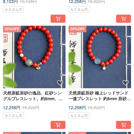
8,103円
10,128円
12,258円
15,322円
カスタム可
カスタム可
20%OFF
20%OFF
[Distinguish between true and false cinnabar]
(1) Burn the cinnabar for 2-3 seconds, it will turn black, and it will turn to its
original color in a few seconds.
天然原鉱辰砂の逸品、紅砂シン
天然原鉱辰砂 極上レッドサンド
⑵ Strong gloss, high-content purple gold sanding is strong and can reflect
グルブレスレット。約8mm、辰
一連ブレスレット 約8mm 辰砂含
light.
砂含有量95%以上。
有率95%以上
(3) When the real cinnabar is cut, you can see clear crystal particles and
12,258円
15,322円
12,258円
15,322円
scintillation.
カスタム可
カスタム可