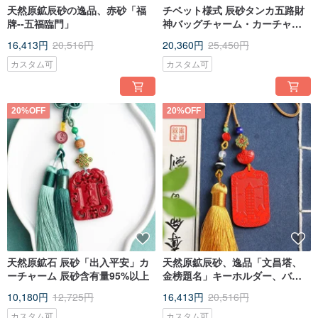
天然原鉱辰砂の逸品、赤砂「福
チベット様式 辰砂タンカ五路財
牌--五福臨門」
神バッグチャーム・カーチャー
ム・万能チャーム 辰砂含有量
16,413円
20,516円
20,360円
25,450円
95%以上
カスタム可
カスタム可
20%OFF
20%OFF
天然原鉱石 辰砂「出入平安」カ
天然原鉱辰砂、逸品「文昌塔、
ーチャーム 辰砂含有量95%以上
金榜題名」キーホルダー、バッ
グチャーム。辰砂含有量95%以
10,180円
12,725円
16,413円
20,516円
上。
カスタム可
カスタム可