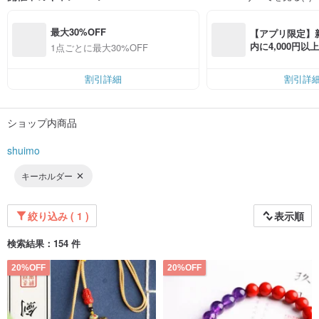
最大30%OFF
【アプリ限定】
内に4,000円
1点ごとに最大30%OFF
無料（最大500円
割引詳細
割引詳
ショップ内商品
shuimo
キーホルダー
[The best quality cinnabar origin]
絞り込み ( 1 )
表示順
Our cinnabar producing area, Fenghuang County, Xiangxi, is located at the
junction of Xiangxi, Hunan and Tongren, Guizhou. This area contains one-third
of China's cinnabar mines and is an important cinnabar mine in China and the
検索結果：154 件
world. The cinnabar Stone in western Hunan is rich in reserves and of special
quality. The color is bright red, the particles are huge and accompanied by
20%OFF
20%OFF
surrounding rocks, it is splendid and good for viewing.