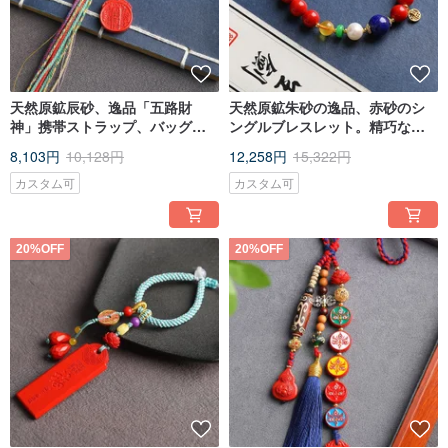
天然原鉱辰砂、逸品「五路財
天然原鉱朱砂の逸品、赤砂のシ
神」携帯ストラップ、バッグチ
ングルブレスレット。精巧な約
ャーム。辰砂含有量95%以上。
8mm珠で、朱砂含有量は95%以
8,103円
10,128円
12,258円
15,322円
上。
カスタム可
カスタム可
20%OFF
20%OFF