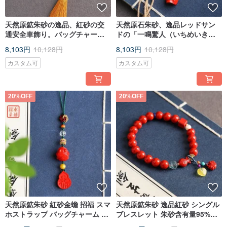
nightmares that are easily frightened.
Feng Shui effect: Cinnabar is collected from the ore veins of the essence of the
天然原鉱朱砂の逸品、紅砂の交
天然原石朱砂、逸品レッドサン
sun and the moon. It has a strong magnetic field because it absorbs the
通安全車飾り。バッグチャー
ドの「一鳴驚人（いちめいきょ
righteousness of heaven and earth. Unlike jade and dzi beads, which feel cold
ム、マルチに使えるお守り。朱
うじん）」デザイン。スマホ、
in the hand, cinnabar is warm in the palm of the hand, which means that
8,103円
10,128円
8,103円
10,128円
砂含有量95%以上。
バッグ、様々なものに使える多
cinnabar is a magnetic field with strong yang energy. One of the mascots for
fighting evil and praying for wealth.
機能チャーム。
カスタム可
カスタム可
Physiological effects: Women wearing cinnabar can help beauty and beauty. It
can promote blood circulation, improve blood problems, and promote the
body's regeneration ability. Many female friends will have endocrine disorders,
20%OFF
20%OFF
poor blood circulation, and dysmenorrhea or irregular menstruation for several
days every month. Since cinnabar Stone can promote blood circulation, it can
help adjust endocrine, improve the function of reproductive system, and then
improve gynecological diseases.
天然原鉱朱砂 紅砂金蟾 招福 スマ
天然原鉱朱砂 逸品紅砂 シングル
ホストラップ バッグチャーム キ
ブレスレット 朱砂含有量95%以
ーホルダー 朱砂含有量95%以上
上