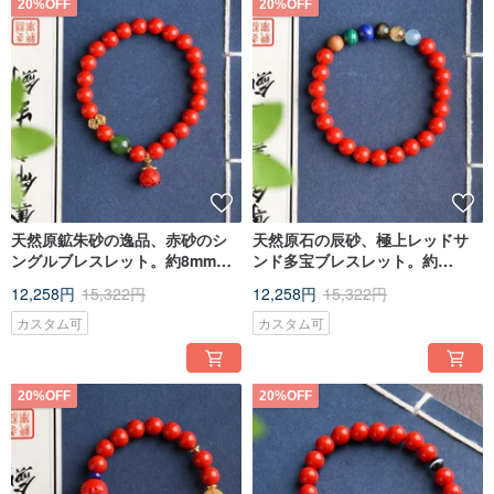
20%OFF
20%OFF
天然原鉱朱砂の逸品、赤砂のシ
天然原石の辰砂、極上レッドサ
ングルブレスレット。約8mm。
ンド多宝ブレスレット。約
朱砂含有量95%以上。
8mm、辰砂含有量95%以上。
12,258円
15,322円
12,258円
15,322円
[Traditional craft grinding]
We insist on traditional craftsmanship and refuse to glue, color, and Wax. Most
カスタム可
カスタム可
businesses use machine polishing and beads are glued. The more you wear
the beads, the more ugly they look, which destroys the natural spirituality of
cinnabar and is even harmful to the human body. We do not hesitate to labor
costs. , and sand over and over with sandpaper until the beads have a natural
20%OFF
20%OFF
oily sheen.