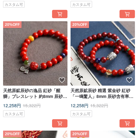
カスタム可
カスタム可
20%OFF
20%OFF
天然原鉱辰砂の逸品 紅砂「醒
天然原鉱辰砂 精選 紫金砂 紅砂
獅」ブレスレット 約8mm 辰砂含
「一鳴驚人」8mm 辰砂含有率
有量95%以上
95%以上
12,258円
15,322円
12,258円
15,322円
カスタム可
カスタム可
20%OFF
20%OFF