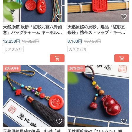
天然原鉱 辰砂「紅砂九宮八卦如
天然原鉱の辰砂、逸品「紅砂五
意」バッグチャーム キーホルダ
条経」携帯ストラップ・キーホ
ー 辰砂含有量95%
ルダー・バッグチャーム。辰砂
12,258円
15,322円
8,103円
10,128円
含有量95%以上。
カスタム可
カスタム可
20%OFF
20%OFF
天然原鉱辰砂の逸品、紅砂「蓮
天然原鉱朱砂「ひょうたん 福