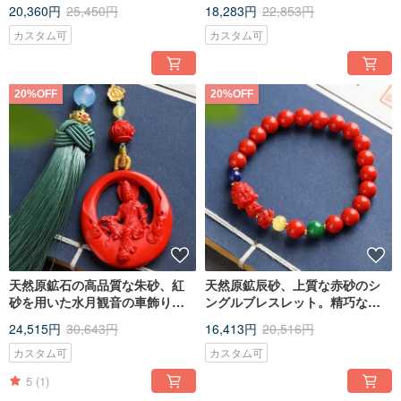
約10mm、辰砂含有量95%以上。
約10mm、辰砂含有量95%以上。
20,360円
25,450円
18,283円
22,853円
カスタム可
カスタム可
20%OFF
20%OFF
天然原鉱石の高品質な朱砂、紅
天然原鉱辰砂、上質な赤砂のシ
砂を用いた水月観音の車飾り。
ングルブレスレット。精巧な作
オリジナル作品で、朱砂含有率
り、辰砂含有量95%以上。
24,515円
30,643円
16,413円
20,516円
95%以上。
カスタム可
カスタム可
5
(1)