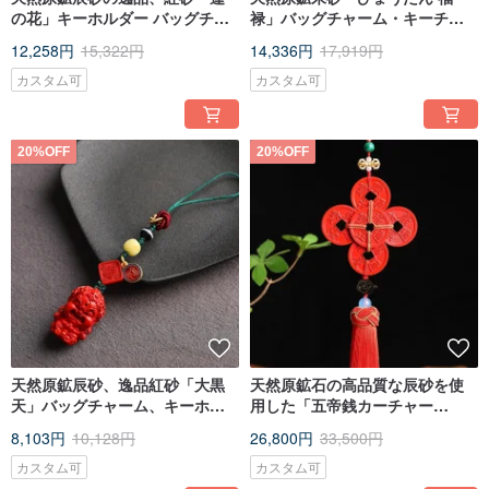
の花」キーホルダー バッグチャ
禄」バッグチャーム・キーチャ
ーム。辰砂含有量は95%以上。
ーム 精品オリジナル
12,258円
15,322円
14,336円
17,919円
カスタム可
カスタム可
20%OFF
20%OFF
天然原鉱辰砂、逸品紅砂「大黒
天然原鉱石の高品質な辰砂を使
天」バッグチャーム、キーホル
用した「五帝銭カーチャー
ダー。辰砂含有量95%以上。
ム」。辰砂含有量は95%以上。
8,103円
10,128円
26,800円
33,500円
カスタム可
カスタム可