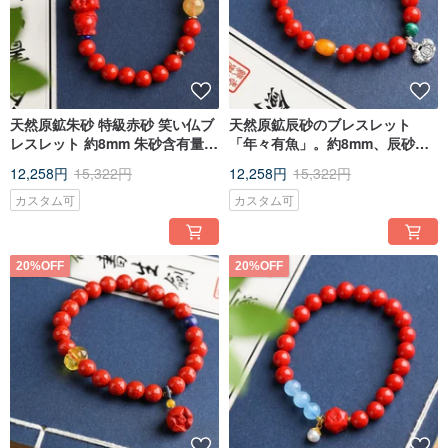
天然原鉱朱砂 特級赤砂 笑い仏ブ
天然原鉱辰砂のブレスレット
レスレット 約8mm 朱砂含有量
「年々有魚」。約8mm、辰砂含
95%以上
有量は95%以上。
12,258円
15,322円
12,258円
15,322円
カスタム可
カスタム可
20%OFF
20%OFF
[Imperial Red Sand and Amethyst Sand]
We select two kinds of high-quality cinnabar, emperor red sand and amethyst
sand. The emperor red sand has good appearance and color, and the cinnabar
content is as high as 95%. The color of the amethyst sand is purple-red and the
cinnabar crystals sparkle beautifully, and the cinnabar content is as high as
93%. , so that every customer can have high-quality cinnabar jewelry.