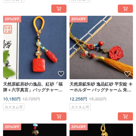
20%OFF
20%OFF
天然原鉱辰砂の逸品、紅砂「福
天然原鉱朱砂 逸品紅砂 平安錠 キ
牌＋六字真言」バッグチャー
ーホルダー バッグチャーム 朱砂
ム、キーホルダー
含有量95%以上
10,180円
12,725円
12,258円
15,322円
カスタム可
カスタム可
20%OFF
20%OFF