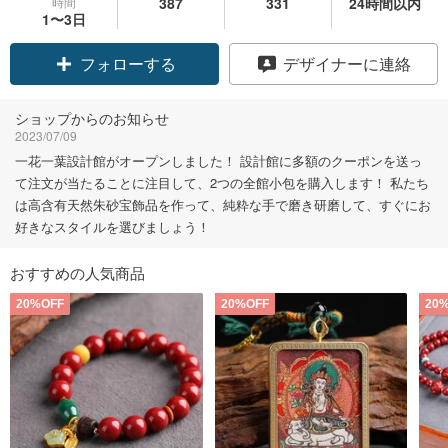
時間
387
331
24時間以内
1〜3日
クーポン取得
デザイナーに連絡
フォローする
ショップからのお知らせ
2023/07/09
一花一葉設計館がオープンしました！ 設計館に多額のクーポンを送っ
て注文が当たることに注目して、2つの全館小包を購入します！ 私たち
は高含有天然朱砂宝飾品を作って、純粋な手で磨き研磨して、すぐにお
好きなスタイルを選びましょう！
おすすめの人気商品
20%OFF
20%OFF
20