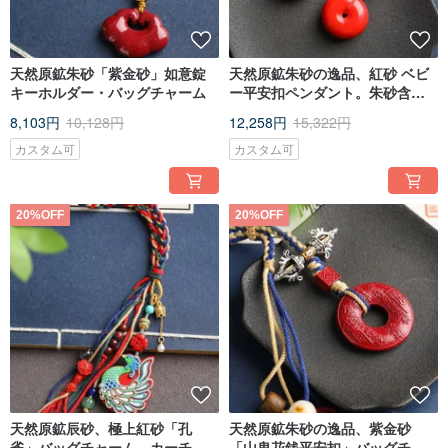
天然原鉱朱砂「紫金砂」如意錠
天然原鉱朱砂の逸品、紅砂 ベビ
キーホルダー・バッグチャーム
ー平安扣ペンダント。朱砂含有
率95%
8,103円
10,128円
12,258円
15,322円
カスタム可
カスタム可
20%OFF
20%OFF
天然原鉱辰砂、極上紅砂「孔
天然原鉱朱砂の逸品、紫金砂
雀」バッグチャーム、カーチャ
「山鬼花銭平安扣」バッグチャ