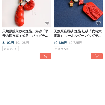
天然原鉱朱砂の逸品、赤砂「平
天然原鉱辰砂 逸品 紅砂「皮時大
安の四方豆＋如意」バッグチャ
将軍」 キーホルダー バッグチャ
ーム、キーホルダー。精巧なオ
ーム
8,103円
10,128円
10,180円
12,725円
リジナル作品。
カスタム可
カスタム可