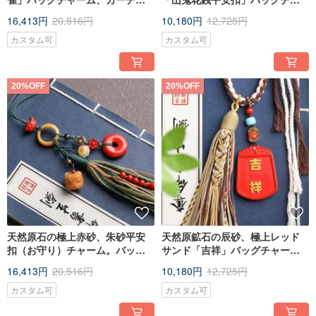
ーム、多用途チャーム。辰砂含
ーム キーホルダー。オリジナル
16,413円
20,516円
10,180円
12,725円
有量95%以上。
デザインの逸品。
カスタム可
カスタム可
20%OFF
20%OFF
天然原石の極上赤砂、朱砂平安
天然原鉱石の辰砂、極上レッド
扣（お守り）チャーム。バッグ
サンド「吉祥」バッグチャー
や車の飾り、あらゆる場所に。
ム、カーチャーム、ホームチャ
16,413円
20,516円
10,180円
12,725円
朱砂含有量95%以上。
ーム。辰砂含有量95%以上。
カスタム可
カスタム可