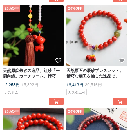
20%OFF
20%OFF
天然原鉱朱砂の逸品、紅砂「一
天然原石の辰砂ブレスレット。
鹿向銭」カーチャーム。精巧な
精巧な細工を施した逸品で、辰
作りで、朱砂含有量95%以上。
砂含有量は95%以上。
12,258円
15,322円
16,413円
20,516円
カスタム可
カスタム可
20%OFF
20%OFF