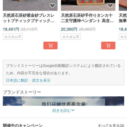
天然原石辰砂紫金砂ブレスレ
天然原石辰砂手作りタンカ十
天然
ットブティックブティックオ
二支守護神ペンダント 高含有
無事
リジナル辰砂含有量95％以上
量95%以上
95
18,491円
23,113円
20,360円
25,450円
18,
カスタム可
カスタム可
カ
ブランドストーリーはGoogle自動翻訳システムにより翻訳されている
ため、内容が不完全な場合があります。
日本語に翻訳
原文を表示
ブランドストーリー
続きを読む
開催中のキャンペーン
すべてを見る(3)