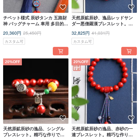
チベット様式 辰砂タンカ 五路財
天然原鉱辰砂、逸品レッドサン
神 バッグチャーム 車用 多目的チ
ダー悪僧羅漢ブレスレット。オ
ャーム 辰砂含有量95%以上
リジナルデザインで辰砂含有量
20,360円
25,450円
32,825円
41,031円
は95%以上。
カスタム可
カスタム可
20%OFF
20%OFF
天然原鉱辰砂の逸品、シングル
天然原鉱辰砂の逸品、赤砂の一
ブレスレット。精巧な作りで、
連ブレスレット。精巧な作り。