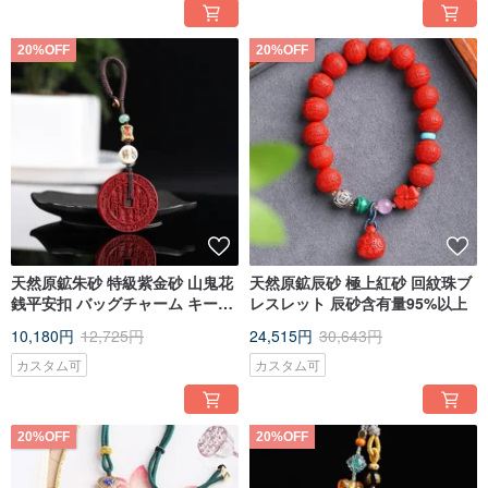
20%OFF
20%OFF
天然原鉱朱砂 特級紫金砂 山鬼花
天然原鉱辰砂 極上紅砂 回紋珠ブ
銭平安扣 バッグチャーム キーホ
レスレット 辰砂含有量95%以上
ルダー オリジナル作品
10,180円
12,725円
24,515円
30,643円
カスタム可
カスタム可
20%OFF
20%OFF