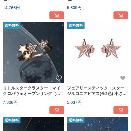
14,766円
5,609円
送料無料
送料無料
リトルスタークラスター・マイ
フェアリースティック・スター
クロパヴェオープンリング（全2
ジルコニアピアス(全2色) 小さな
色）星空／星群／スタージルコ
星/きらめく輝き
7,326円
5,037円
ニア／輝き
送料無料
送料無料