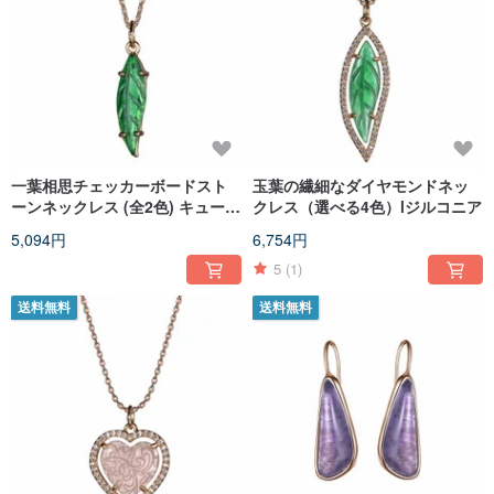
一葉相思チェッカーボードスト
玉葉の繊細なダイヤモンドネッ
ーンネックレス (全2色) キュービ
クレス（選べる4色）lジルコニア
ックジルコニア | 樹脂
5,094円
6,754円
5
(1)
送料無料
送料無料