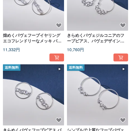
煌めくパヴェフープイヤリング
きらめくパヴェジルコニアのフ
エコフレンドリーなメッキ パヴ
ープピアス、パヴェデザイン、
ェデザイン 華やかな輝き
まばゆい輝き、アレルギー対応
11,332円
10,760円
ポスト
送料無料
送料無料
きらめくパヴェフープピアス パ
シンプルで上質なフープパヴェ