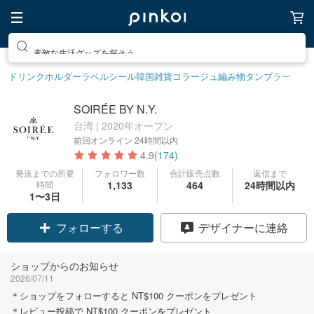
素敵な生活グッズを探そう
ドリンクホルダー
ラベルシール
韓国雑貨
コラージュ
編み物
タンブラー
SOIRÉE BY N.Y.
台湾 | 2020年オープン
前回オンライン
24時間以内
4.9
(174)
発送までの所要
フォロワー数
合計販売点数
返信まで
時間
1,133
464
24時間以内
1〜3日
クーポン取得
デザイナーに連絡
フォローする
ショップからのお知らせ
2026/07/11
＊ショップをフォローすると NT$100 クーポンをプレゼント
＊レビュー投稿で NT$100 クーポンをプレゼント