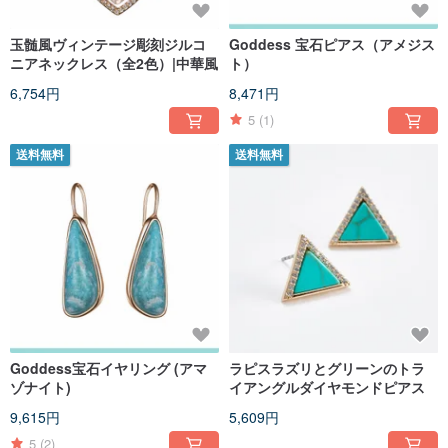
玉髄風ヴィンテージ彫刻ジルコ
Goddess 宝石ピアス（アメジス
ニアネックレス（全2色）|中華風
ト）
6,754円
8,471円
5
(1)
送料無料
送料無料
Goddess宝石イヤリング (アマ
ラピスラズリとグリーンのトラ
ゾナイト)
イアングルダイヤモンドピアス
9,615円
5,609円
5
(2)