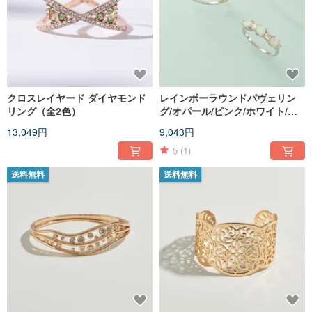
の情熱を存分に発揮しながら、日々生産者と交流を重ね、強い信頼関係を築い
ていきました。その後、北米市場の発展にさらに力を注ぐようになりました。
1991 年、Nuri は中国に初のジュエリー生産拠点を設立し、生産技術と品質を
全面的に監督しながら、アジア市場の開拓に専念しました。
クロスレイヤード ダイヤモンド
レインボーラウンドパヴェリン
ブランドの歴史
リング（全2色）
グ/オパール/ピンク/ホワイト/ブ
Nuri は、国際的に著名なブランドの高級ジュエリー開発および生産に、20 年以
ルー
13,049円
9,043円
上携わってきた経験を持ちます。
5
(1)
現在の SOIRÉE BY N.Y. には、長年培ってきた職人としてのこだわりと知見が
凝縮されています。それらをさらに昇華させ、幅広い方々が美しさを楽しめる
ファッションジュエリーブランドとして誕生しました。
送料無料
送料無料
2017 年から 2020 年にかけて、香港の主要商業地区である尖沙咀、銅鑼湾、元
朗、奥運のショッピングモールに、合計 5 店舗の直営店をオープンしました。
2020 年半ばから台湾でオンラインジュエリーショップへと事業形態を転換し、
高級ジュエリーのような質感を手に取りやすい価格で楽しみたいお客様が、実
店舗に制限されることなく、SOIRÉE BY N.Y. のデザイン性と高度な職人技を備
えた繊細なジュエリーを、より気軽に体験できるようになりました。