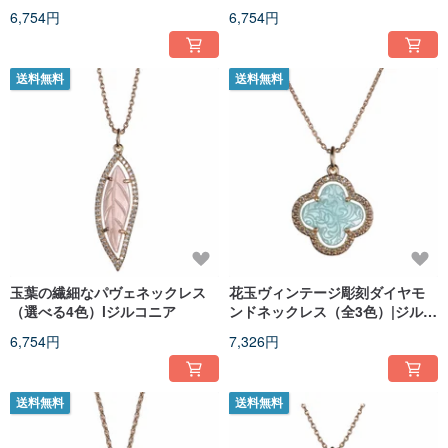
ア｜中華風
脂
6,754円
6,754円
送料無料
送料無料
玉葉の繊細なパヴェネックレス
花玉ヴィンテージ彫刻ダイヤモ
（選べる4色）lジルコニア
ンドネックレス（全3色）|ジルコ
ニア|人工ジェード|チャイニーズ
6,754円
7,326円
スタイル
送料無料
送料無料