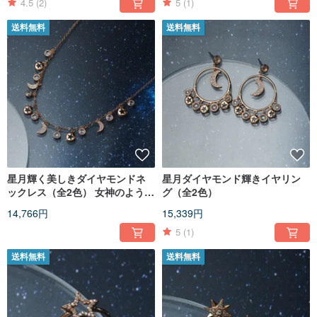
4.5
(2)
5
(1)
送料無料
送料無料
星月輝く美しきダイヤモンドネ
星月ダイヤモンド輝きイヤリン
ックレス（全2色） 女神のような
グ（全2色）
佇まい/パーティーシーンに/精緻
14,766円
15,339円
な輝き
5
(1)
送料無料
送料無料