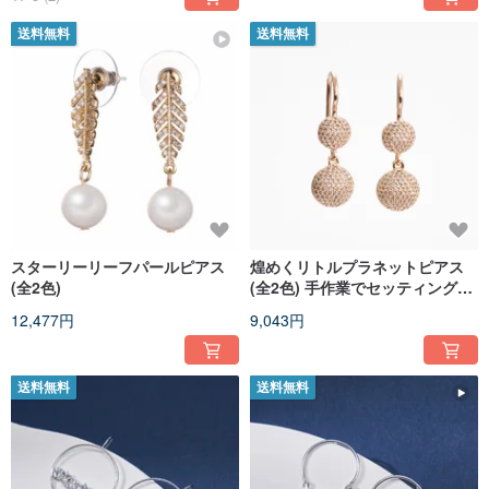
送料無料
送料無料
スターリーリーフパールピアス
煌めくリトルプラネットピアス
(全2色)
(全2色) 手作業でセッティングさ
れたスタージルコニアが繊細に
12,477円
9,043円
輝く
送料無料
送料無料