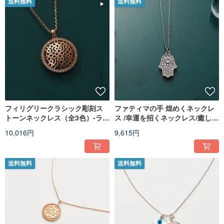
送料無料
送料無料
フィリグリークラシック彫刻ス
ファティマの手 煌めくネックレ
トーンネックレス（全3色）-ラウ
ス /幸運を招くネックレス/癒しの
ンド
意味を込めて/まばゆい輝き
10,016円
9,615円
送料無料
送料無料