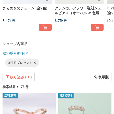
追いかけるのでもありません。」
きらめきのチェーン (全2色)
クラシカルフラワー彫刻シェ
GI
ルピアス（オーバル -2 色展
(全2
開）
品質と職人技
8,471円
6,754円
10,
卓越した技から、華麗で非の打ちどころのないジュエリーデザインが生まれま
す。
完璧を追求する SOIRÉE BY N.Y. は、優れた職人技を受け継ぎ、伝統的な製法
を取り入れながら、一つひとつ丁寧に仕上げ、きらめきと気品を備えた際立つ
ショップ内商品
ジュエリーアートを生み出しています。
SOIRÉE BY N.Y.
繊細な手仕事と細部へのこだわり。すべてのジュエリーは、手作業で研磨、石
留め、組み立てを行い、完璧な仕上がりを追求しています。
誕生日プレゼント
自社工房では、専門的かつ精密な生産基準に基づいて品質を管理しています。
優れた素材を厳選し、卓越した品質を追求することで、高品質なジュエリー生
産体制を確立し、すべての製品において優れた品質と統一された仕様を保証し
絞り込み ( 1 )
表示順
ています。
検索結果：173 件
送料無料
送料無料
ブランド創業者
1970 年代末、Nuri Yildiz は北米で初となるジュエリーマーケティング企業を設
立し、上質なジュエリーをアメリカおよびカナダの独立系ジュエリーショップ
へ届ける事業に取り組みました。優れた審美眼を持ち、ジュエリーデザインへ