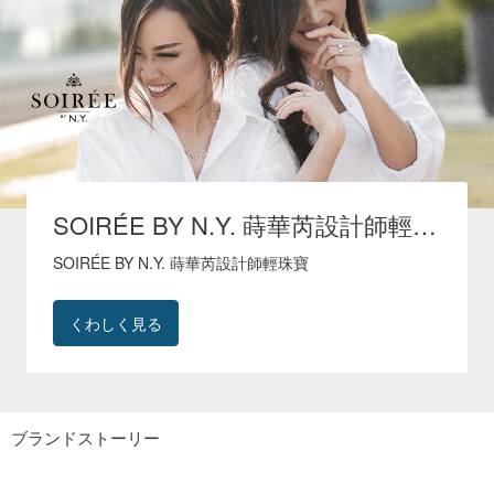
SOIRÉE BY N.Y. 蒔華芮設計師輕珠
寶
SOIRÉE BY N.Y. 蒔華芮設計師輕珠寶
くわしく見る
ブランドストーリー