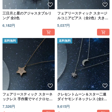
三日月と星のアジャスタブルリ
フェアリースティック スタージ
ング 全2色
ルコニアピアス（全2色）大きな
星/輝き/煌めき
6,182円
5,037円
送料無料
送料無料
フェアリースティック スターネ
クレセントムーン＆スター二連
ックレス 手作業でマイクロセッ
ダイヤモンドネックレス (全2色)
ティングされたスタージルコニ
二連チェーンデザイン／他にな
7,326円
9,615円
ア／繊細な輝き／唯一無二
い特別感／上質な輝き