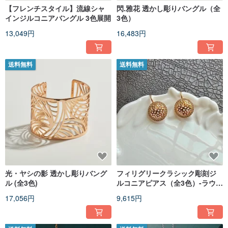
【フレンチスタイル】流線シャ
閃.雅花 透かし彫りバングル（全
インジルコニアバングル 3色展開
3色）
13,049円
16,483円
送料無料
送料無料
光・ヤシの影 透かし彫りバング
フィリグリークラシック彫刻ジ
ル (全3色)
ルコニアピアス（全3色）-ラウン
ド
17,056円
9,615円