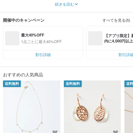
ファッションジュエリーブランド SOIRÉE BY N.Y. は、創業者、デザイナー兼
続きを読む
最高経営責任者である Nuri Yildiz によって設立されました。「N.Y.」という名
称には、すべてのデザインを Nuri Yildiz 自らが手掛け、その独自のスタイルを
表現しているという意味が込められています。
開催中のキャンペーン
すべてを見る(5)
トルコ出身のジュエリーデザイナーである Nuri は、20 年以上にわたるジュエ
リー業界での経験を生かし、複雑なジュエリーデザインを繊細かつ独創的な手
最大40%OFF
法で表現することで高い評価を得ています。
【アプリ限定】
内に4,000円
1点ごとに最大40%OFF
無料（最大500円
デザイン哲学
割引詳細
割引詳
独創的な感性
卓越した職人技
クラシカルな優雅さ
おすすめの人気商品
誰もが楽しめる美しさ
送料無料
送料無料
送
「上質でありながら華美ではなく、華やかでありながら高価すぎない。」これ
が SOIRÉE BY N.Y. の中核となる理念です。革新的な発想、厳選された素材、
繊細な職人技、そしてクラシカルな美意識を融合し、手に取りやすい価格で多
くの方へお届けしています。
一つひとつの細部に、Nuri 独自の創作哲学が表れています。「私が創作する理
由はとても純粋です。それは、息をのむほど美しい逸品を生み出し、身に着け
る方のセンスと、一人ひとりの女性が持つ唯一無二の個性を引き立てること。
SOIRÉE のジュエリーを通して、生まれ持った魅力、感性、スタイルを表現し
てほしいのです。周囲に流されるのではなく、ましてや一瞬で過ぎ去る流行を