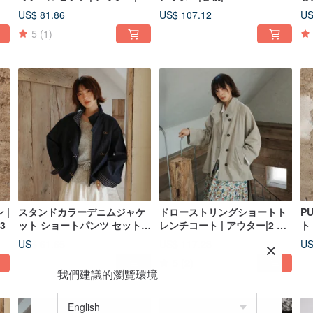
物|Sora-2070
| 
US$ 81.86
US$ 107.12
US
5
(1)
 |
スタンドカラーデニムジャケ
ドローストリングショートト
P
3
ット ショートパンツ セットア
レンチコート | アウター|2 色 |
ト
ップ | ジャケット | パンツ | 春
春物|Sora-2056
20
US$ 61.65
US$ 117.23
US
物|Sora-2059
5
(2)
我們建議的瀏覽環境