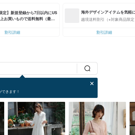
海外デザインアイテムを気軽
限定】新規登録から7日以内にUS
00以上お買いもので送料無料（最大U
越境送料割引（※対象商品限定
OFF）
割引詳細
割引詳細
ができます！