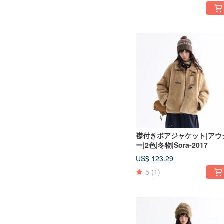
襟付きボアジャケット|アウ
ー|2色|冬物|Sora-2017
US$ 123.29
5
(1)