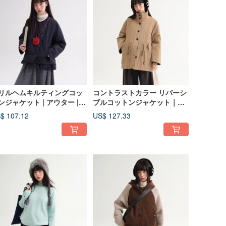
リルヘムキルティングコッ
コントラストカラー リバーシ
ンジャケット | アウター |
ブルコットンジャケット｜ア
 | Sora-2047
ウター｜冬物｜Sora-2045
$ 107.12
US$ 127.33