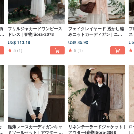
柄
フリルジャカードワンピース |
フェイクレイヤード 透かし編
フ
ドレス | 春物|Sora-2078
みニットカーディガン | ニッ
ス 
ト | 2 色 | 春物 | Sora-2077
20
US$ 113.19
US$ 85.90
US
5
(1)
5
(1)
カ
軽薄レースカーディガンキャ
リネンテーラードジャケット |
ロ
 春
ミソールセット | アウター|春
アウター|春物|Sora-2068
し