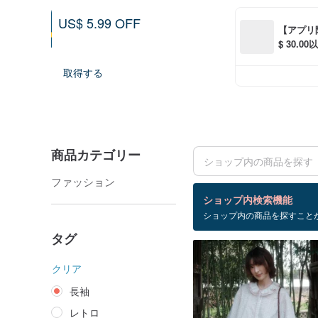
US$ 5.99 OFF
【アプリ
US$ 161.69 以上ご購入で利用可能
$ 30.
2026-08-09より利用可能
S$ 6.00
取得する
商品カテゴリー
ファッション
検索結果：644 件
ショップ内検索機能
ショップ内の商品を探すこと
長袖
タグ
クリア
長袖
レトロ