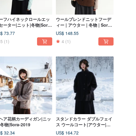
ーフハイネックロールエッ
ウールブレンドニットフーデ
セーター|ニット|冬物|Sora-
ィー | アウター | 冬物 | Sora-
37
2036
$ 73.77
US$ 148.55
5
(1)
4
(1)
ヘア花柄カーディガン|ニッ
スタンドカラー ダブルフェイ
冬物|Sora-2019
ス ウールコート|アウター|冬
物|Sora-2018
$ 32.34
US$ 164.72