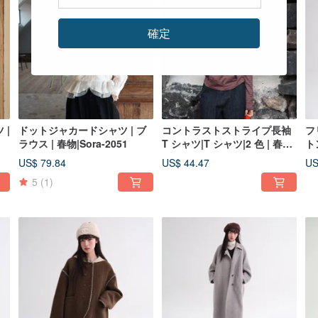
確定
 |
ドットジャカードシャツ | ブ
コントラストストライプ長袖
フ
ラウス | 春物|Sora-2051
T シャツ|T シャツ|2 色 | 春
ト
物|Sora-2049
冬物
US$ 79.84
US$ 44.47
US
5
(1)