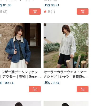
春物 | Sora-2066
$ 81.86
US$ 86.91
5
(2)
5
(1)
U レザー襟デニムジャケッ
セーラーカラーウエストマー
｜アウター｜春物｜Sora-
クシャツ | シャツ | 春物|Sora-
55
2054
$ 109.14
US$ 79.84