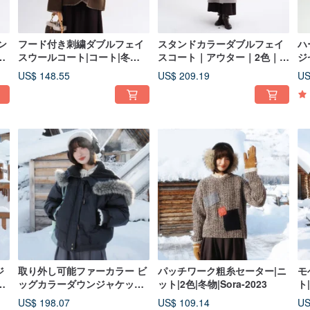
ン
フード付き刺繍ダブルフェイ
スタンドカラーダブルフェイ
ハ
ニ
スウールコート|コート|冬
スコート｜アウター｜2色｜冬
ジ
物|Sora-2040
物｜Sora-2039
20
US$ 148.55
US$ 209.19
US
ジ
取り外し可能ファーカラー ビ
パッチワーク粗糸セーター|ニ
モ
物
ッグカラーダウンジャケット |
ット|2色|冬物|Sora-2023
ト|
アウター | 2色 | 冬物 | Sora-
US$ 198.07
US$ 109.14
US