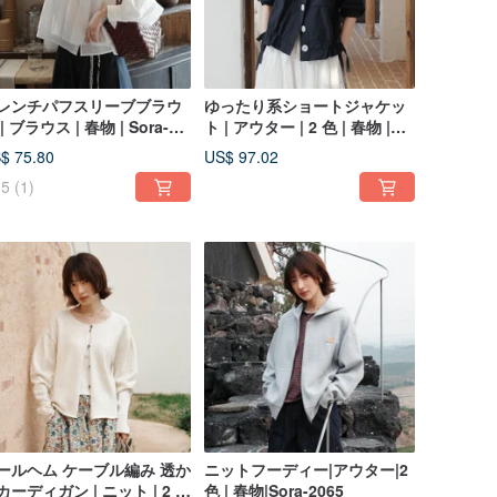
レンチパフスリーブブラウ
ゆったり系ショートジャケッ
| ブラウス | 春物 | Sora-
ト | アウター | 2 色 | 春物 |
76
Sora-2075
$ 75.80
US$ 97.02
5
(1)
ールヘム ケーブル編み 透か
ニットフーディー|アウター|2
カーディガン | ニット | 2 色
色 | 春物|Sora-2065