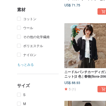
物 | Sora-2074
US$ 71.75
素材
コットン
ウール
その他の化学繊維
ポリエステル
ナイロン
もっとみる
ニードルパンチカーディガン
ニット|2 色 | 春物|Sora-206
US$ 88.93
サイズ
5
(1)
S
M