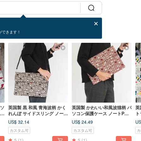
ができます！
パソ
英国製 黒 和風 青海波柄 かく
英国製 かわいい和風波猫柄 パ
英
数サ
れんぼ サイドスリング ノート
ソコン保護ケース ノートPC
ト
PC保護バッグ 取り外し・調
収納バッグ オーダーメイドサ
ノ
US$ 32.14
US$ 24.49
US
節可能なショルダーストラッ
イズ
イ
カスタム可
カスタム可
カ
プ付き
5
(1)
5
(1)