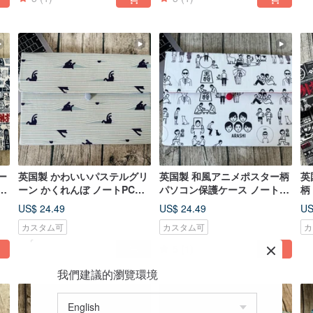
ー
英国製 かわいいパステルグリ
英国製 和風アニメポスター柄
英
バ
ーン かくれんぼ ノートPCケ
パソコン保護ケース ノート
柄
サイ
ース PC保護カバー ブックカ
PCバッグ 収納ポーチ カスタ
コ
US$ 24.49
US$ 24.49
US
バー カスタムサイズ
ムサイズ
ム
カスタム可
カスタム可
カ
5
(1)
我們建議的瀏覽環境