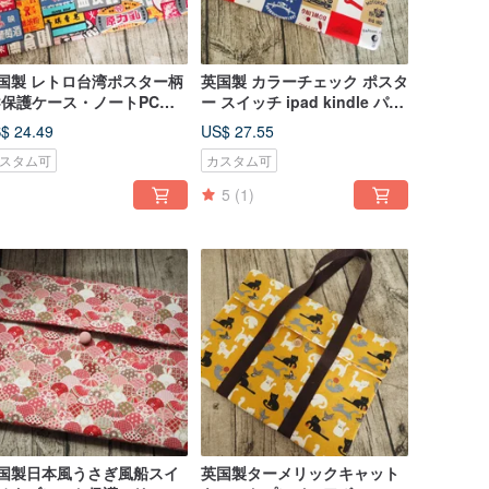
国製 レトロ台湾ポスター柄
英国製 カラーチェック ポスタ
C保護ケース・ノートPCバ
ー スイッチ ipad kindle パソ
グ オーダーメイドサイズ
コン 保護スリーブ 収納
$ 24.49
US$ 27.55
スタム可
カスタム可
5
(1)
国製日本風うさぎ風船スイ
英国製ターメリックキャット