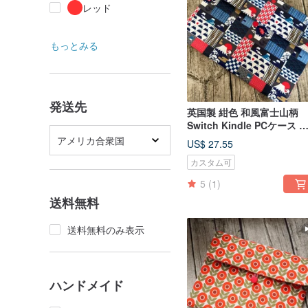
レッド
もっとみる
発送先
英国製 紺色 和風富士山柄
Switch Kindle PCケース 
納
アメリカ合衆国
US$ 27.55
カスタム可
5
(1)
送料無料
送料無料のみ表示
ハンドメイド