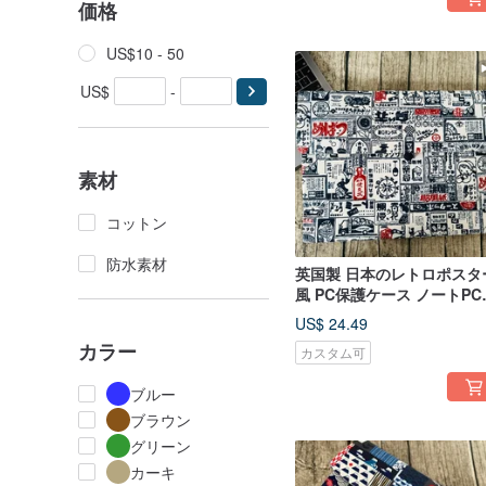
価格
US$10 - 50
US$
-
素材
コットン
防水素材
英国製 日本のレトロポスタ
風 PC保護ケース ノートPC
ッグ 収納ポーチ カスタム
US$ 24.49
ズ
カラー
カスタム可
ブルー
ブラウン
グリーン
カーキ