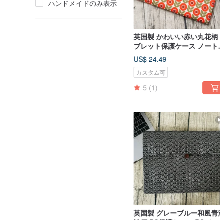
ハンドメイドのみ表示
英国製 かわいい赤い丸花柄
ブレット保護ケース ノート
ソコンバッグ 収納ポーチ 
US$ 24.49
タムサイズ
カスタム可
5
(1)
英国製 グレーブルー和風青