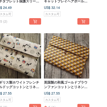
チタブレット保護スリーブ
キャットプレイヘアボールハ
ンピューターバッグ収納袋
ンドヘルド保護スリーブスイ
$ 24.49
US$ 32.14
ッチタブレットバッグ
スタム可
カスタム可
5
(2)
ギリス製ホワイトフレンチ
英国製の和風ゴールドブラウ
ルドッグコットンとリネン
ンファンコットンとリネンコ
ンピューターラップトップ
ンピューターラップトップ保
$ 27.55
US$ 27.55
護カバースイッチipadkin
護カバースイッチiPadキンド
スタム可
カスタム可
ar
ル