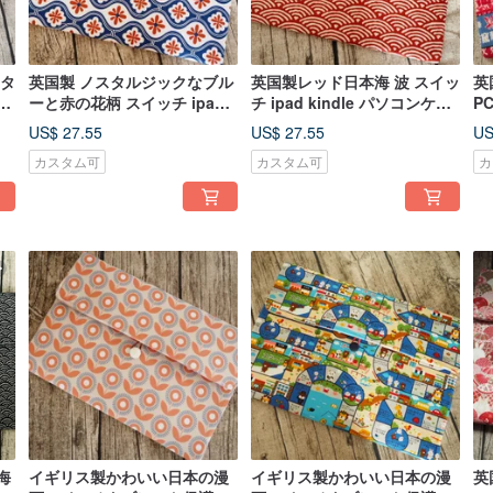
 タ
英国製 ノスタルジックなブル
英国製レッド日本海 波 スイッ
英
パ
ーと赤の花柄 スイッチ ipad
チ ipad kindle パソコンケー
P
カス
kindle パソコン ノートパソコ
ス
ッ
US$ 27.55
US$ 27.55
US
ン 保護ケース
カスタム可
カスタム可
カ
海
イギリス製かわいい日本の漫
イギリス製かわいい日本の漫
英