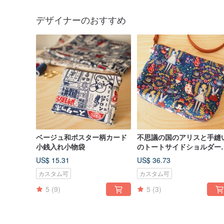
デザイナーのおすすめ
ベージュ和ポスター柄カード
不思議の国のアリスと手縫
小銭入れ小物袋
のトートサイドショルダー
ッグキャンバスハンドバッ
US$ 15.31
US$ 36.73
カスタム可
カスタム可
5
(9)
5
(3)