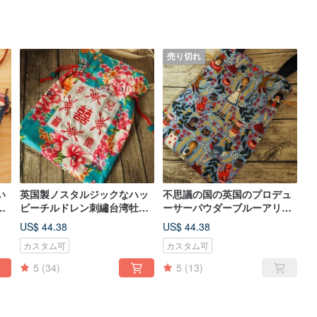
売り切れ
い
英国製ノスタルジックなハッ
不思議の国の英国のプロデュ
バ
ピーチルドレン刺繡台湾牡丹
ーサーパウダーブルーアリス
グ
ハンドインハンドサイドバッ
は、背側の巾着バッグバック
US$ 44.38
US$ 44.38
クロープトートバッグ
パックを処理します
カスタム可
カスタム可
5
(34)
5
(13)