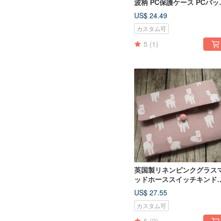
波柄 PC保護ケース PCバッ
カスタムサイズ
US$ 24.49
カスタム可
5
(1)
英国製リネンピンクグラス
ッドホーススイッチキンド
iPadタブレットケース
US$ 27.55
カスタム可