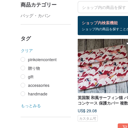
商品カテゴリー
バッグ・カバン
検索結果：112 件
ショップ内検索機能
ショップ内の商品を探すこと
ipad
タグ
クリア
pinkoiencontent
贈り物
gift
accessories
handmade
英国製 和風サーフィン猫 
コンケース 保護カバー 複
もっとみる
イズ展開
US$ 29.08
カスタム可