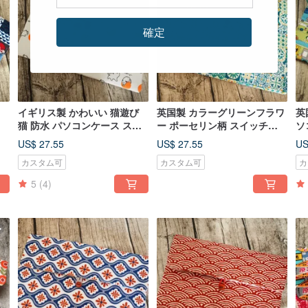
確定
イギリス製 かわいい 猫遊び
英国製 カラーグリーンフラワ
英
収
猫 防水 パソコンケース スイ
ー ポーセリン柄 スイッチ
ソ
ッチ ipad kindle
kindle ipad macbook パソコ
ki
US$ 27.55
US$ 27.55
US
ン バッグ 収納
カスタム可
カスタム可
カ
5
(4)