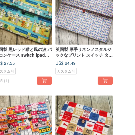
国製 黒レッド猫と風の波 パ
英国製 厚手リネンノスタルジ
コンケース switch ipad
ックなプリント スイッチ タブ
ndle
レットケース パソコンバッグ
$ 27.55
US$ 24.49
コレクション
スタム可
カスタム可
5
(1)