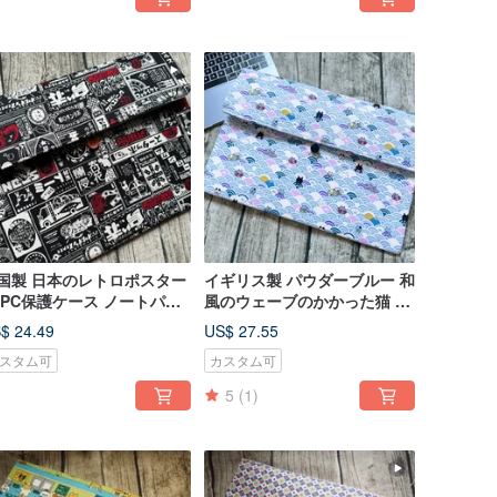
国製 日本のレトロポスター
イギリス製 パウダーブルー 和
 PC保護ケース ノートパソ
風のウェーブのかかった猫 防
ンバッグ 収納ポーチ カスタ
水パソコン保護ケース Switch
$ 24.49
US$ 27.55
サイズ
iPad Kindle
スタム可
カスタム可
5
(1)