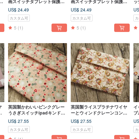
グ
画スイッチタブレット保護ス
画スイッチタブレット保護ス
ッ
リーブコンピューターバッグ
リーブコンピューターバッグ
コ
US$ 24.49
US$ 24.49
US
収納バッグ
収納バッグ
カスタム可
カスタム可
カ
5
(1)
5
(1)
マ
英国製かわいいピンクグレー
英国製ライスプラチナワイヤ
イ
ル
うさぎスイッチipadキンドル
ーとウィンドクレーンコンピ
ブ
macbookコンピュータケース
ューターラップトップ保護カ
コ
US$ 27.55
US$ 27.55
US
バースイッチiPadキンドル
保
カスタム可
カスタム可
カ
st