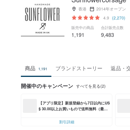
香港
2014年オープン
4.9
(2,270)
販売中の商品
合計販売点数
1,191
9,483
商品
ブランドストーリー
返品・
1,191
開催中のキャンペーン
すべてを見る(2)
【アプリ限定】新規登録から7日以内にUS
$ 30.00以上お買いもので送料無料（最大U
S$ 6.00OFF）
割引詳細