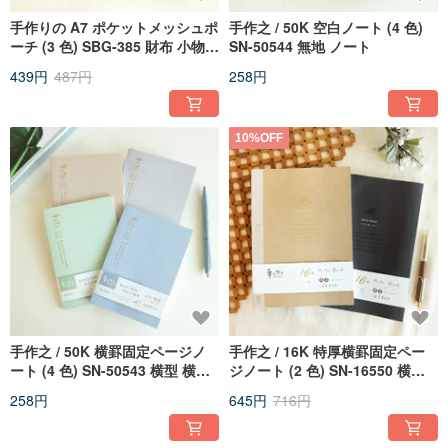
手作りの A7 ポケットメッシュポ
手作之 / 50K 空白ノート (4 色)
ーチ (3 色) SBG-385 財布 小物入
SN-50544 無地 ノート
れ
439円
487円
258円
10%OFF
手作之 / 50K 横罫固定ページノ
手作之 / 16K 特厚横罫固定ペー
ート (4 色) SN-50543 横型 横罫
ジノート (2 色) SN-16550 横型
ノート
横線 ノート
258円
645円
716円