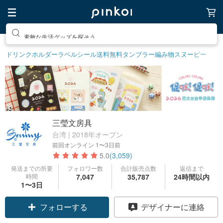
素敵な生活グッズを探そう
ドリンクホルダー
ラベルシール
送料無料
タンブラー
編み物
スヌーピー
三瑩文房具
台湾 | 2018年オープン
前回オンライン
1〜3日前
5.0
(3,059)
発送までの所要
フォロワー数
合計販売点数
返信まで
時間
7,047
35,787
24時間以内
1〜3日
フォローする
デザイナーに連絡