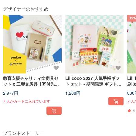
デザイナーのおすすめ
35
教育支援チャリティ文房具セ
Lilicoco 2027 人気手帳ギフ
Lil
ット x 三瑩文房具【寄付先：
トセット - 期間限定 ギフトパ
刷 
博幼基金会】商品はお手元に
ック 手帳 ステッカー メモ
(4 
2,977円
1,288円
830
届きません
手帳
7 人がカートに入れています
7 
5
ブランドストーリー