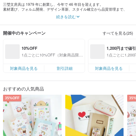
三瑩文房具は 1979 年に創業し、今年で 46 年目を迎えます。
素材選び、フォルム開発、デザイン革新、スタイル確立から品質管理まで、
皆様にもっと多様な選択肢と、文具で遊ぶ楽しさを提供したいと考えておりま
続きを読む
す！
まだ私たちを見つけていない方も、もしかしたら、すでに数多の青春時代を静
かに共に歩んできたのかもしれません。
開催中のキャンペーン
すべてを見る(25)
今、立ち止まって、私たちの想いを感じてみませんか！
10%OFF
1,200円まで値
---
デザイン館統一社会信用コード:
69642444
1点ごとに10%OFF（対象商品限
1点ごとに1,2
定）
象商品限定）
対象商品を見る
割引詳細
対象商品を見る
おすすめの人気商品
35%OFF
35