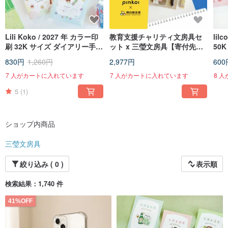
Lili Koko / 2027 年 カラー印
教育支援チャリティ文房具セ
lil
刷 32K サイズ ダイアリー手帳
ット x 三瑩文房具【寄付先：
50K
(4 デザイン) SDM-309 年越し
博幼基金会】商品はお手元に
年末
830円
1,260円
2,977円
600
手帳 スケジュール帳
届きません
7 人がカートに入れています
7 人がカートに入れています
8 
5
(1)
ショップ内商品
三瑩文房具
絞り込み ( 0 )
表示順
検索結果：1,740 件
41%OFF