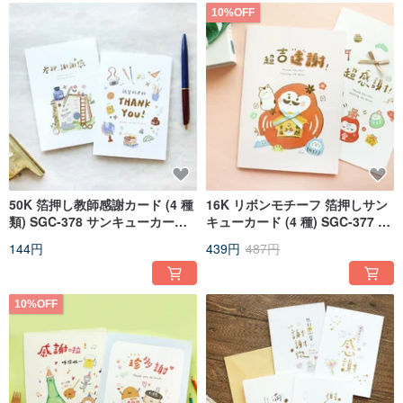
10%OFF
50K 箔押し教師感謝カード (4 種
16K リボンモチーフ 箔押しサン
類) SGC-378 サンキューカード
キューカード (4 種) SGC-377 サ
教師カード スペシャルカード
ンキューカード グリーティング
144円
439円
487円
カード 多目的カード
10%OFF