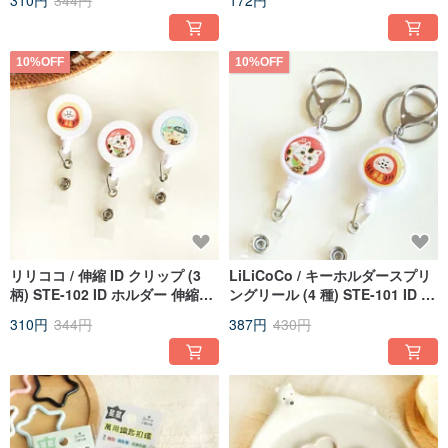
310円
344円
172円
アクセサリー
10%OFF
10%OFF
リリココ / 伸縮 ID クリップ (3
LiLiCoCo / キーホルダースプリ
柄) STE-102 ID ホルダー 伸縮リ
ングリール (4 種) STE-101 ID カ
ール キーホルダー
ードホルダー リールキーホルダ
310円
344円
387円
430円
ー チャーム