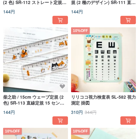
(2 色) SR-112 ストレート定規
規 (2 種のデザイン) SR-111 直尺
15cm 定規
15 センチ定規
144円
144円
10%OFF
柴之助 / 15cm ウェーブ定規 (2
リリココ視力検査表 SL-582 視力
色) SR-113 直線定規 15 センチ
測定 掛図
定規
144円
310円
344円
10%OFF
10%OFF