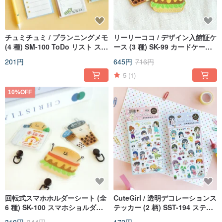
チュミチュミ / プランニングメモ
リーリーココ / デザイン入館証ケ
(4 種) SM-100 ToDo リスト スケ
ース (3 種) SK-99 カードケース
ジュール帳 チェックシート
キーホルダー
201円
645円
716円
5
(1)
10%OFF
回転式スマホホルダーシート (全
CuteGirl / 透明デコレーションス
6 種) SK-100 スマホショルダー
テッカー (2 柄) SST-194 ステッ
ストラップアクセサリー スマホ
カー 手帳ステッカー