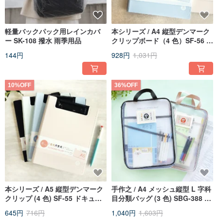
軽量バックパック用レインカバ
本シリーズ / A4 縦型デンマーク
ー SK-108 撥水 雨季用品
クリップボード（4 色）SF-56 ド
キュメントボードクリップ ファ
144円
928円
1,031円
イルフォルダ
10%OFF
36%OFF
本シリーズ / A5 縦型デンマーク
手作之 / A4 メッシュ縦型 L 字科
クリップ (4 色) SF-55 ドキュメ
目分類バッグ (3 色) SBG-388 プ
ントファイルボード クリップボ
リント 教科書収納
645円
716円
1,040円
1,603円
ード