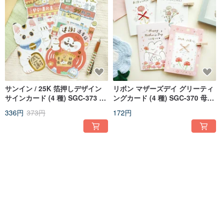
サンイン / 25K 箔押しデザイン
リボン マザーズデイ グリーティ
サインカード (4 種) SGC-373 感
ングカード (4 種) SGC-370 母の
謝カード グリーティングカード
日 リボンカード 感謝カード
336円
373円
172円
厚手カード