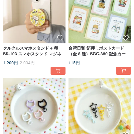
クルクルスマホスタンド 4 種
台湾日和 箔押しポストカード
SK-103 スマホスタンド マグネッ
（全 8 種）SGC-380 記念カード
ト式
台湾レトロ 台湾テイスト
1,200円
2,004円
115円