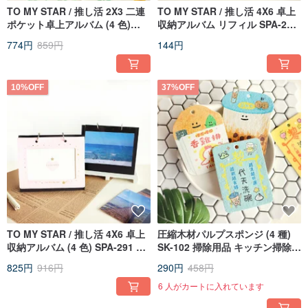
TO MY STAR / 推し活 2X3 二連
TO MY STAR / 推し活 4X6 卓上
ポケット卓上アルバム (4 色)
収納アルバム リフィル SPA-293
SPA-290 フォトアルバム 収納
フォトアルバム 収納ケース
774円
859円
144円
10%OFF
37%OFF
TO MY STAR / 推し活 4X6 卓上
圧縮木材パルプスポンジ (4 種)
収納アルバム (4 色) SPA-291 フ
SK-102 掃除用品 キッチン掃除
ォトアルバム 収納ファイル
食器洗い
825円
916円
290円
458円
6 人がカートに入れています