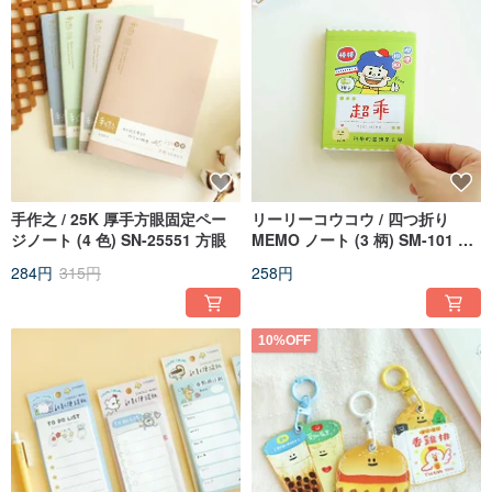
手作之 / 25K 厚手方眼固定ペー
リーリーコウコウ / 四つ折り
ジノート (4 色) SN-25551 方眼
MEMO ノート (3 柄) SM-101 メ
モ帳 備忘録 ミニノート
284円
315円
258円
10%OFF