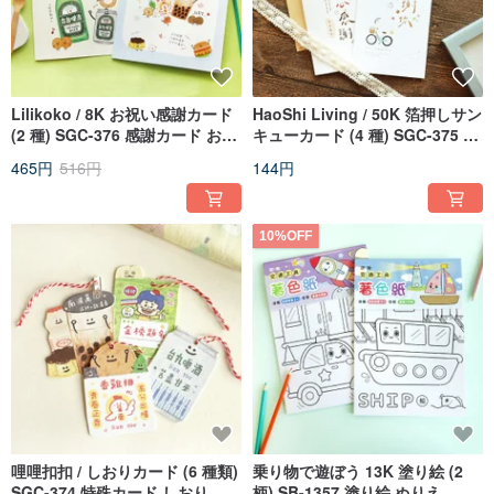
Lilikoko / 8K お祝い感謝カード
HaoShi Living / 50K 箔押しサン
(2 種) SGC-376 感謝カード お祝
キューカード (4 種) SGC-375 サ
いカード 多目的カード
ンキューカード グリーティング
465円
516円
144円
カード 万能カード
10%OFF
哩哩扣扣 / しおりカード (6 種類)
乗り物で遊ぼう 13K 塗り絵 (2
SGC-374 特殊カード しおり 祝
柄) SB-1357 塗り絵 ぬりえ