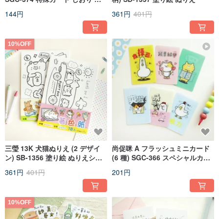
福カード
144円
361円
401円
10%OFF
三瑩 13K 犬猫ぬりえ (2 デザイ
尚促咪 A フラッシュミニカード
ン) SB-1356 塗り絵 ぬりえシー
(6 種) SGC-366 スペシャルカー
ト
ド 感謝カード 祝福カード 多目的
361円
401円
201円
カード
10%OFF