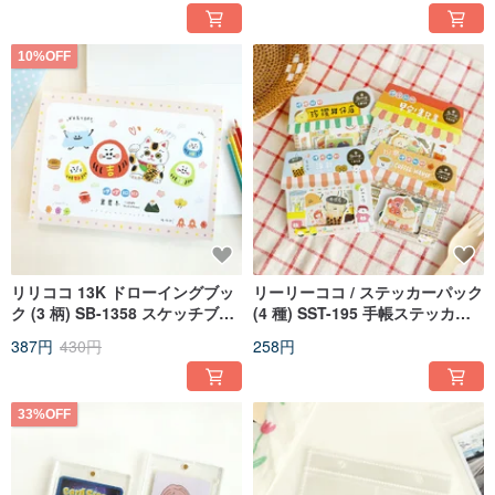
10%OFF
リリココ 13K ドローイングブッ
リーリーココ / ステッカーパック
ク (3 柄) SB-1358 スケッチブッ
(4 種) SST-195 手帳ステッカー
ク 塗り絵 描画
フードイラスト
387円
430円
258円
33%OFF