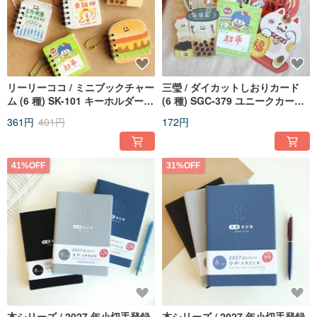
リーリーココ / ミニブックチャー
三瑩 / ダイカットしおりカード
ム (6 種) SK-101 キーホルダー
(6 種) SGC-379 ユニークカード
チャーム ミニメモ帳
ブックマークカード グリーティ
361円
401円
172円
ングカード
41%OFF
31%OFF
本シリーズ / 2027 年小切手登録
本シリーズ / 2027 年小切手登録