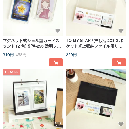
マグネット式シェル型カードス
TO MY STAR / 推し活 2X3 2 ポ
タンド (2 色) SPA-296 透明フォ
ケット卓上収納ファイル用リフ
トフレーム 硬質カードケース 推
ィル SPA-292 アルバム
310円
458円
229円
し活 記念
10%OFF