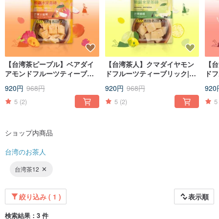
a very interesting thing!
Until now, we have created a brand for the tea industry inherited by the family,
We also export tea raw materials to the United States and Europe. In the past
few years, we have our own flagship factory
In Yahoo and open air, PC home, MOMO, Dongsen shopping platform
Maintaining the first place, our tea products can also be seen in Carrefour
across the country,
【台湾茶ピープル】ベアダイ
【台湾茶人】クマダイヤモン
【台
We have accumulated many die-hard friends who love us,
アモンドフルーツティーブリ
ドフルーツティーブリック|グ
ドフ
See the gratifying results,
ック|マンゴードラゴンフルー
アバレモン20GX7
イチ
I am proud of the beautiful aroma of my hometown,
920円
968円
920円
968円
920
In the past few years, whenever I encountered difficulties
ツ20GX7
I will take a sip of tea and sip it so that the fragrance and floral fragrance linger
5
(2)
5
(2)
5
in my mouth for a long time,
To feel the encouragement and sense of mission given to me by the taste of
nature again.
ショップ内商品
台湾のお茶人
台湾茶12
絞り込み ( 1 )
表示順
検索結果：3 件