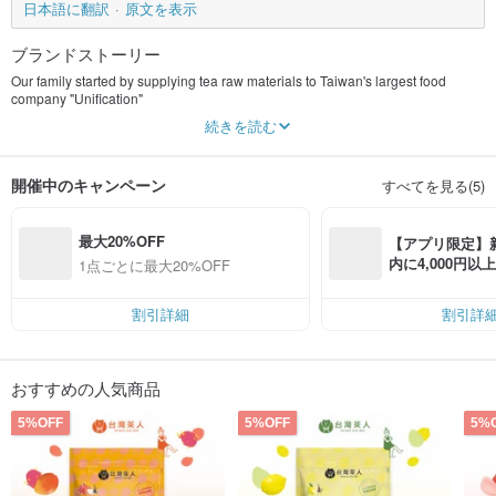
日本語に翻訳
原文を表示
ブランドストーリー
Our family started by supplying tea raw materials to Taiwan's largest food
company "Unification"
When I was a kid, I heard my dad tell me about every sip of tea our family drank
続きを読む
It all started with the thick and warm hands of my great-grandfather
Everyone loves to call him "Taipei Shi~ Taipei Shi~"
He is a national treasure in Taiwan's tea industry. He has a very keen eye and
開催中のキャンペーン
すべてを見る(5)
talent for tea cultivation.
Successfully launched a new revolution at that time, in an era when few people
had mature SOP and technology
最大20%OFF
He took the lead in a small trend, every time he heard the old father mention
【アプリ限定】
the grandfather in his memory,...
内に4,000円
1点ごとに最大20%OFF
He always patted me on the shoulder with a proud and sensual expression..
無料（最大500円
He said that his great-grandfather was not only professional about tea, but also
had a selfless personality, unlike a businessman.
割引詳細
割引詳
I used to go to Japan, Vietnam, China and Thailand to make friends.
Willing to pass on the specialty of Taiwanese tea to foreign peers and peers
When I grew up, I went abroad to study and work, and I also
おすすめの人気商品
The well-made tea is shared with foreign friends who were born and raised in
the United States,
5%OFF
5%OFF
5%
They are very curious about Taiwan's tea ceremony culture.
At the same time, he also introduced good things from abroad to me and
brought them back to Taiwan.
When the good teas of the East and the West converge in an instant, it is really