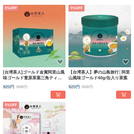
5%OFF
5%OFF
[台湾茶人]ゴールド金賞阿里山風
【台湾茶人】夢の山島旅行│阿里
味ゴールド萱原茶葉三角ティー
山風味ゴールド40g/缶入り茶葉
バッグ（個包装）
920円
968円
920円
968円
5%OFF