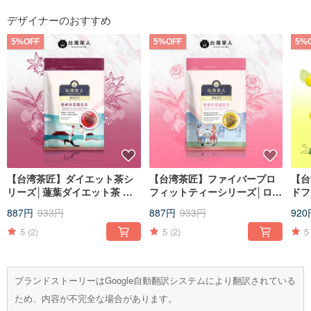
デザイナーのおすすめ
5%OFF
5%OFF
5%
【台湾茶匠】ダイエット茶シ
【台湾茶匠】ファイバープロ
【台
リーズ│蓮葉ダイエット茶 三
フィットティーシリーズ│ロー
ドフ
角3Dティーバッグ（10個入
ズロータスリーフファイバー
アバ
887円
933円
887円
933円
920
り）
プロフィットティー三角3Dテ
ィーバッグ（10個入り）
5
(2)
5
(2)
5
ブランドストーリーはGoogle自動翻訳システムにより翻訳されている
ため、内容が不完全な場合があります。