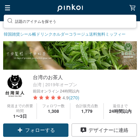
話題のアイテムを探そう
韓国雑貨
シール帳
ドリンクホルダー
コラージュ
送料無料
ミッフィー
台湾のお茶人
台湾 | 2019年オープン
前回オンライン
24時間以内
4.9
(270)
発送までの所要
フォロワー数
合計販売点数
返信まで
時間
1,308
1,779
24時間以内
1〜3日
フォローする
デザイナーに連絡