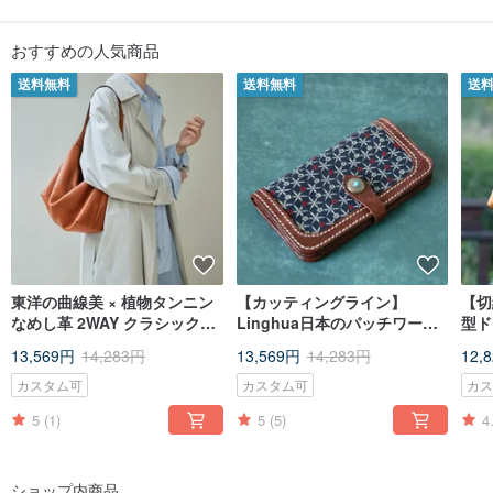
おすすめの人気商品
送料無料
送料無料
送
東洋の曲線美 × 植物タンニン
【カッティングライン】
【切
なめし革 2WAY クラシックホ
Linghua日本のパッチワーク1
型ド
ーボーバッグ 延長ストラップ
層牛革手作りロングウォレッ
13,569円
14,283円
13,569円
14,283円
12,
付き ブラウン
トレザー収納ウォレット
カスタム可
カスタム可
カ
5
(1)
5
(5)
4
ショップ内商品