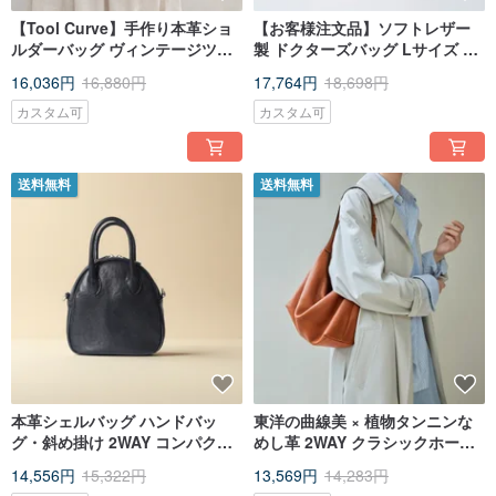
【Tool Curve】手作り本革ショ
【お客様注文品】ソフトレザー
ルダーバッグ ヴィンテージツー
製 ドクターズバッグ Lサイズ マ
ルボックス 駒縫い 丸底デザイン
グネットホック版
16,036円
16,880円
17,764円
18,698円
カスタム可
カスタム可
送料無料
送料無料
本革シェルバッグ ハンドバッ
東洋の曲線美 × 植物タンニンな
グ・斜め掛け 2WAY コンパクト
めし革 2WAY クラシックホーボ
なのに大容量 フルグレインレザ
ーバッグ 延長ストラップ付き ブ
14,556円
15,322円
13,569円
14,283円
ー
ラウン