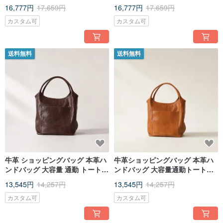
手作りレザーバッグ キャメル
手作りレザーバッグ 黒
16,777円
17,659円
16,777円
17,659円
カスタム可
カスタム可
送料無料
送料無料
牛革 ショッピングバッグ 本革ハ
牛革ショッピングバッグ 本革ハ
ンドバッグ 大容量 通勤 トートバ
ンドバッグ 大容量通勤トートバ
ッグ ショルダーバッグ 斜め掛け
ッグ ショルダーバッグ 斜めがけ
13,545円
14,257円
13,545円
14,257円
バッグ
バッグ
カスタム可
カスタム可