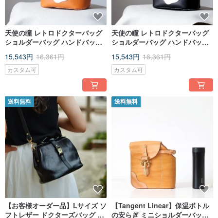
天使の瞳 レトロドクターバッグ
天使の瞳 レトロドクターバッグ
ショルダーバッグ ハンドバッグ
ショルダーバッグ ハンドバッグ
がま口バッグ ミディアム
がま口 ミディアム
15,543円
16,361円
15,543円
16,361円
カスタム可
カスタム可
送料無料
送料無料
【お客様オーダー品】Lサイズ ソ
【Tangent Linear】保温ボトル
フトレザー ドクターズバッグ 純
の安らぎ ミニショルダーバッグ