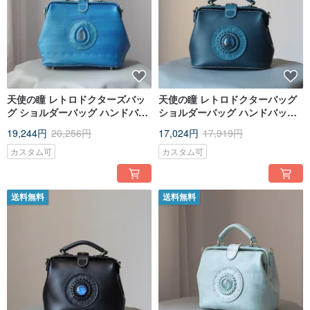
天使の瞳 レトロドクターズバッ
天使の瞳 レトロドクターバッグ
グ ショルダーバッグ ハンドバッ
ショルダーバッグ ハンドバッグ
グ がま口バッグ Lサイズ
口金バッグ ミディアム
19,244円
20,256円
17,024円
17,919円
カスタム可
カスタム可
送料無料
送料無料