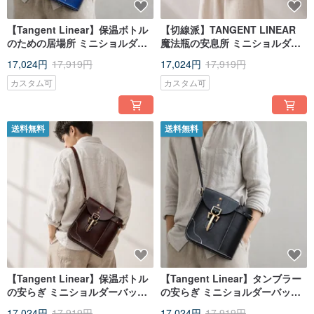
【Tangent Linear】保温ボトル
【切線派】TANGENT LINEAR
のための居場所 ミニショルダー
魔法瓶の安息所 ミニショルダー
バッグ レトロカジュアル ワンシ
バッグ レトロカジュアルなワン
17,024円
17,919円
17,024円
17,919円
ョルダーバッグ
ショルダーバッグ
カスタム可
カスタム可
送料無料
送料無料
【Tangent Linear】保温ボトル
【Tangent Linear】タンブラー
の安らぎ ミニショルダーバッグ
の安らぎ ミニショルダーバッグ
レトロカジュアルな片掛けバッ
レトロカジュアルワンショルダ
17,024円
17,919円
17,024円
17,919円