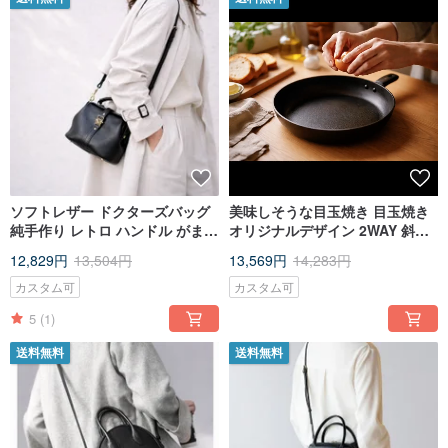
ソフトレザー ドクターズバッグ
美味しそうな目玉焼き 目玉焼き
純手作り レトロ ハンドル がま口
オリジナルデザイン 2WAY 斜め
バッグ 本革 斜めがけ 小さめ ブ
がけ/手提げ 可愛い普段使いバッ
12,829円
13,504円
13,569円
14,283円
ラック
グ
カスタム可
カスタム可
5
(1)
送料無料
送料無料