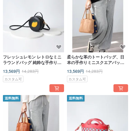
フレッシュレモン レトロなミニ
柔らかな革のトートバッグ、日
ラウンドバッグ 純粋な手作り本
本の手作りミニスクエアバッ
革レディースショルダーバッグ
グ、カジュアルなレディースバ
13,569円
14,283円
13,569円
14,283円
ハンドバッグ
ッグ、多機能ハンドバッグ
カスタム可
カスタム可
送料無料
送料無料