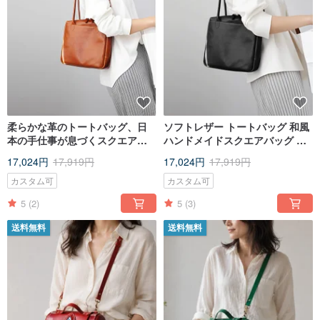
柔らかな革のトートバッグ、日
ソフトレザー トートバッグ 和風
本の手仕事が息づくスクエア
ハンドメイドスクエアバッグ ブ
型。ブラックのカジュアルなレ
ラック カジュアルレディースバ
17,024円
17,919円
17,024円
17,919円
ディースバッグは、多機能な手
ッグ 多機能ハンドバッグ ラージ
提げとして、また大容量で活躍
サイズ
カスタム可
カスタム可
します。
5
(2)
5
(3)
送料無料
送料無料