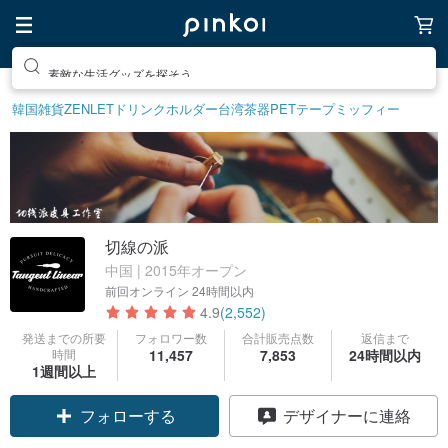
素敵な生活グッズを探そう
韓国雑貨
ZENLET
ドリンクホルダー
台湾茶器
PETテープ
ミッフィー
切線の派
中国 | 2015年オープン
前回オンライン
24時間以内
4.9
(2,552)
発送までの所要
フォロワー数
合計販売点数
返信まで
時間
11,457
7,853
24時間以内
1週間以上
クーポン取得
デザイナーに連絡