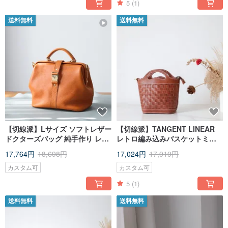
5
(1)
送料無料
送料無料
【切線派】Lサイズ ソフトレザー
【切線派】TANGENT LINEAR
ドクターズバッグ 純手作り レト
レトロ編み込みバスケットミニ
ロ ハンドバッグ がま口 本革 シ
ショルダーバッグ ミニハンドバ
17,764円
18,698円
17,024円
17,919円
ョルダーバッグ オレンジ
ッグ
カスタム可
カスタム可
5
(1)
送料無料
送料無料