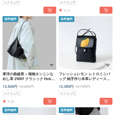
カスタム可
カスタム可
5
(1)
送料無料
送料無料
東洋の曲線美 × 植物タンニンな
フレッシュレモン レトロミニバ
めし革 2WAY クラシック Hobo
ッグ 純手作り本革レディースシ
バッグ 延長ストラップ付き
ョルダーバッグ
13,569円
14,283円
12,089円
12,725円
カスタム可
カスタム可
5
(2)
送料無料
送料無料