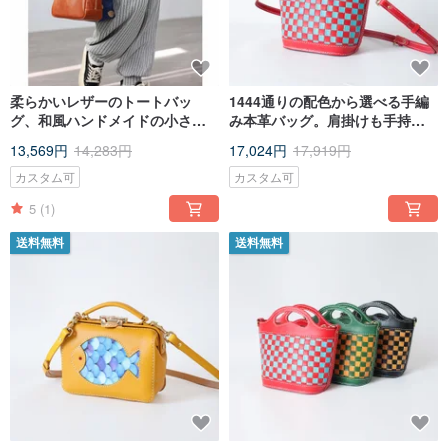
柔らかいレザーのトートバッ
1444通りの配色から選べる手編
グ、和風ハンドメイドの小さな
み本革バッグ。肩掛けも手持ち
スクエアバッグ、カジュアルな
も可能、オール牛革のオーダー
13,569円
14,283円
17,024円
17,919円
レディースバッグ、多機能トー
メイド。
ト。
カスタム可
カスタム可
5
(1)
送料無料
送料無料