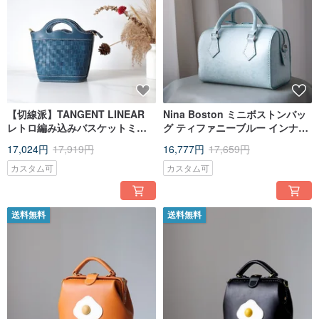
【切線派】TANGENT LINEAR
Nina Boston ミニボストンバッ
レトロ編み込みバスケットミニ
グ ティファニーブルー インナー
ショルダーバッグ ミニハンドバ
バッグ付き
17,024円
17,919円
16,777円
17,659円
ッグ
カスタム可
カスタム可
送料無料
送料無料