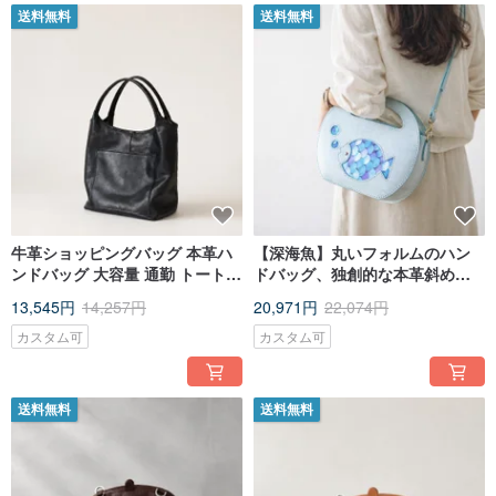
送料無料
送料無料
牛革ショッピングバッグ 本革ハ
【深海魚】丸いフォルムのハン
ンドバッグ 大容量 通勤 トートバ
ドバッグ、独創的な本革斜めが
ッグ ショルダーバッグ 斜めがけ
けバッグ。手作りのレトロな、
13,545円
14,257円
20,971円
22,074円
バッグ
個性が光るレディースバッグ。
ギフトにもおすすめ。
カスタム可
カスタム可
送料無料
送料無料