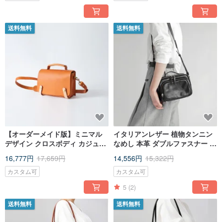
送料無料
送料無料
【オーダーメイド版】ミニマル
イタリアンレザー 植物タンニン
デザイン クロスボディ カジュア
なめし 本革 ダブルファスナー ミ
ルミニスクエアバッグ メンズミ
ニボックスバッグ レディース 斜
16,777円
17,659円
14,556円
15,322円
ニブリーフケース
め掛け 肩掛け 可愛い 軽量 小さ
めバッグ
カスタム可
カスタム可
5
(2)
送料無料
送料無料