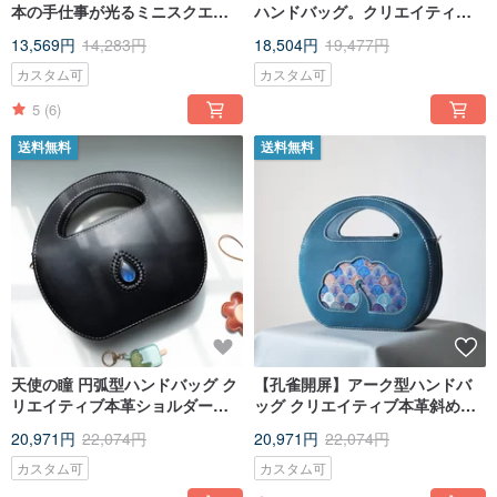
本の手仕事が光るミニスクエア
ハンドバッグ。クリエイティブ
バッグ。カジュアルな女性の日
な本革の斜め掛けバッグは、手
13,569円
14,283円
18,504円
19,477円
常に寄り添う多機能ハンドバッ
作りの温もりを感じるレトロで
グ。
個性的なレディースバッグ。大
カスタム可
カスタム可
切な方への贈り物にも。
5
(6)
送料無料
送料無料
天使の瞳 円弧型ハンドバッグ ク
【孔雀開屏】アーク型ハンドバ
リエイティブ本革ショルダーバ
ッグ クリエイティブ本革斜め掛
ッグ 手作りレトロな個性派レデ
けバッグ 手作りレトロ個性派レ
20,971円
22,074円
20,971円
22,074円
ィースバッグ ギフトに
ディースバッグ ギフト
カスタム可
カスタム可