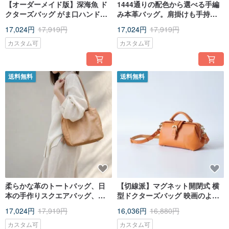
【オーダーメイド版】深海魚 ド
1444通りの配色から選べる手編
クターズバッグ がま口ハンドバ
み本革バッグ。肩掛けも手持ち
ッグ
も可能、オール牛革オーダーメ
17,024円
17,919円
17,024円
17,919円
イド。
カスタム可
カスタム可
送料無料
送料無料
柔らかな革のトートバッグ、日
【切線派】マグネット開閉式 横
本の手作りスクエアバッグ、マ
型ドクターズバッグ 映画のよう
ロンイエロー、カジュアルレデ
な雰囲気 蜜糖色
17,024円
17,919円
16,036円
16,880円
ィースバッグ、多機能ハンドバ
ッグ、L サイズ
カスタム可
カスタム可