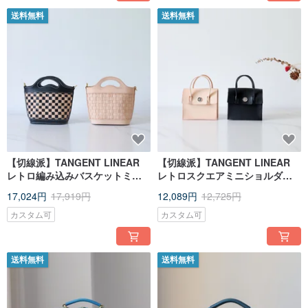
送料無料
送料無料
【切線派】TANGENT LINEAR
【切線派】TANGENT LINEAR
レトロ編み込みバスケットミニ
レトロスクエアミニショルダー
ショルダーバッグ ミニハンドバ
バッグ ミニサドルバッグ
17,024円
17,919円
12,089円
12,725円
ッグ
カスタム可
カスタム可
送料無料
送料無料