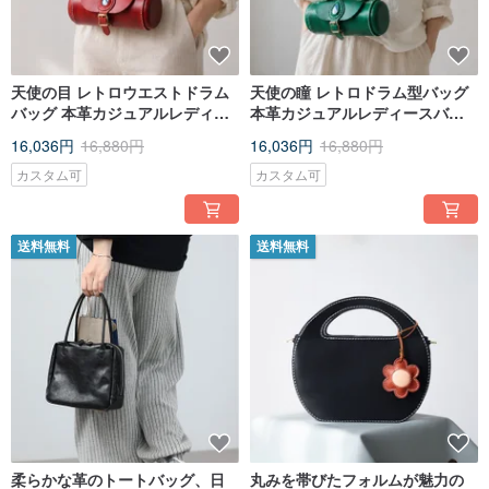
天使の目 レトロウエストドラム
天使の瞳 レトロドラム型バッグ
バッグ 本革カジュアルレディー
本革カジュアルレディースバッ
スバッグ クリエイティブニッチ
グ クリエイティブな個性派デザ
16,036円
16,880円
16,036円
16,880円
デザイン シンプル
イン シンプルな斜めがけバッグ
カスタム可
カスタム可
送料無料
送料無料
柔らかな革のトートバッグ、日
丸みを帯びたフォルムが魅力の