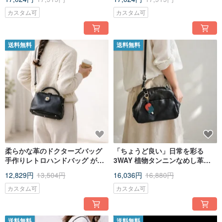
グ
ーバッグ
カスタム可
カスタム可
送料無料
送料無料
柔らかな革のドクターズバッグ
「ちょうど良い」日常を彩る
手作りレトロハンドバッグ がま
3WAY 植物タンニンなめし革ド
口 本革斜めがけ 小さめサイズ 回
クターズバッグ
12,829円
13,504円
16,036円
16,880円
転バックルタイプ
カスタム可
カスタム可
送料無料
送料無料