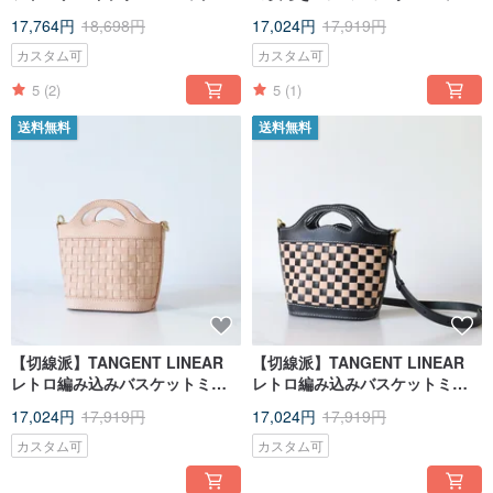
手作り ヴィンテージ ハンドバッ
レトロカジュアルワンショルダ
17,764円
18,698円
17,024円
17,919円
グ がま口 本革 ショルダーバッグ
ーバッグ
ブラック
カスタム可
カスタム可
5
(2)
5
(1)
送料無料
送料無料
【切線派】TANGENT LINEAR
【切線派】TANGENT LINEAR
レトロ編み込みバスケットミニ
レトロ編み込みバスケットミニ
ショルダーバッグ ミニハンドバ
ショルダーバッグ ミニハンドバ
17,024円
17,919円
17,024円
17,919円
ッグ
ッグ
カスタム可
カスタム可