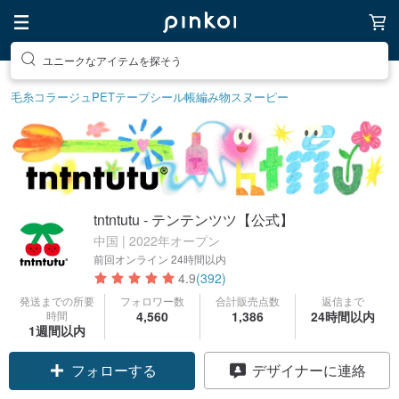
ユニークなアイテムを探そう
毛糸
コラージュ
PETテープ
シール帳
編み物
スヌーピー
tntntutu - テンテンツツ【公式】
中国 | 2022年オープン
前回オンライン
24時間以内
4.9
(392)
発送までの所要
フォロワー数
合計販売点数
返信まで
時間
4,560
1,386
24時間以内
1週間以内
フォローする
デザイナーに連絡