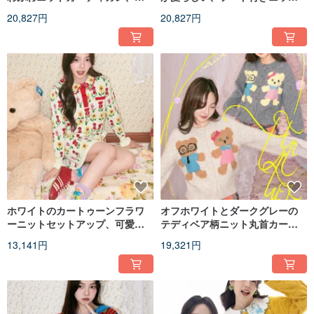
色が遊び心をくすぐる
カーディガン。
20,827円
20,827円
ホワイトのカートゥーンフラワ
オフホワイトとダークグレーの
ーニットセットアップ、可愛ら
テディベア柄ニット丸首カーデ
しく上品な秋の装い
ィガン、愛らしいアウター
13,141円
19,321円