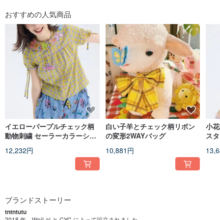
おすすめの人気商品
イエローパープルチェック柄
白い子羊とチェック柄リボン
小花
動物刺繍 セーラーカラーシャ
の変形2WAYバッグ
スタ
ツ レトロで可愛い童心あふれ
レス
12,232円
10,881円
13,
る夏の一枚
ブランドストーリー
tntntutu
2018 年、WeiLai と CYC によって設立されました。