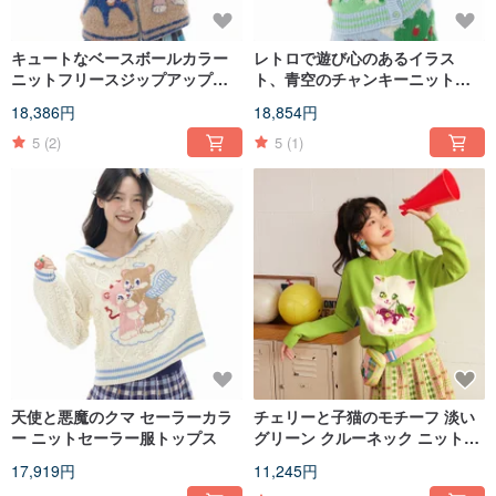
キュートなベースボールカラー
レトロで遊び心のあるイラス
ニットフリースジップアップカ
ト、青空のチャンキーニットカ
ーディガン オーバーサイズセー
ーディガン
18,386円
18,854円
ターアウター
5
(2)
5
(1)
天使と悪魔のクマ セーラーカラ
チェリーと子猫のモチーフ 淡い
ー ニットセーラー服トップス
グリーン クルーネック ニットカ
ーディガン
17,919円
11,245円