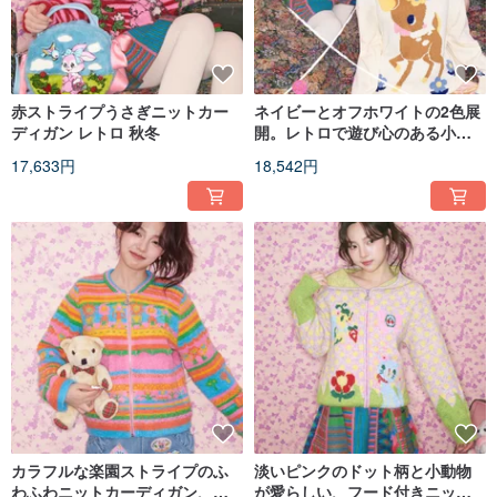
赤ストライプうさぎニットカー
ネイビーとオフホワイトの2色展
ディガン レトロ 秋冬
開。レトロで遊び心のある小鹿
のプルオーバーニット。
17,633円
18,542円
カラフルな楽園ストライプのふ
淡いピンクのドット柄と小動物
わふわニットカーディガン、配
が愛らしい、フード付きニット