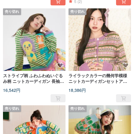
5
(2)
売り切れ
売り切れ
ストライプ柄 ふわふわぬいぐる
ライラックカラーの幾何学模様
み柄 ニットカーディガン 長袖ア
ニットカーディガンセットアッ
ウター
プ：愛らしいデザインと上品な
16,542円
18,386円
佇まい
売り切れ
売り切れ