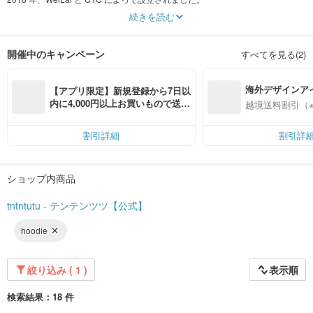
デザイナーはロンドン芸術大学を卒業。
続きを読む
スタジオでは、ファッション、テキスタイル、アクセサリー、ホームアイテ
ム、トイなど、さまざまな分野を手がけています。
異なる表現媒体を通して、tntntutu ならではのクリエイティビティを発信し続け
開催中のキャンペーン
すべてを見る(2)
ています。
色彩と実用性を組み合わせ、少女らしい装いの個性を形づくります。
海外デザインア
レトロで可愛らしく、ロマンティックな要素を取り入れた独自のプリントを、
【アプリ限定】新規登録から7日以
伝統的な織物とニットデザインを通して表現。
入
内に4,000円以上お買いもので送料
越境送料割引（
無料（最大500円OFF）
未来に広がる、限りなく美しい期待を皆さまへお届けします。
割引詳細
割引詳
ショップ内商品
tntntutu - テンテンツツ【公式】
hoodie
絞り込み ( 1 )
表示順
検索結果：18 件