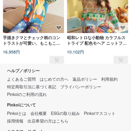
手描きクマとチェック柄のコン
昭和レトロな小動物 カラフルス
トラストが可愛い、もこもこニ
トライプ 配色モヘア ニットフー
ットフーディー
ディー
16,958円
10,102円
ヘルプ／ポリシー
よくあるご質問
はじめての方へ
返品ポリシー
利用規約
特定商取引法に基づく表記
プライバシーポリシー
Pinkoiのご利用の流れ
Pinkoiについて
Pinkoiとは
会社概要
ESGの取り組み
Pinkoiマスコット
採用情報
出店希望の方はこちら