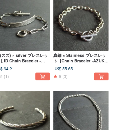
(スズ) × silver ブレスレッ
真鍮 × Stainless ブレスレッ
 ID Chain Bracelet -
ト【Chain Bracelet -AZUKI-
OBAN- 】金属 真鍮 ステ
】金属 ステンレス 日本
$ 64.21
US$ 55.65
レス 日本
5
(1)
5
(3)