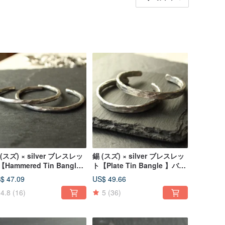
(スズ) × silver ブレスレッ
錫 (スズ) × silver ブレスレッ
Hammered Tin Bangle
ト【Plate Tin Bangle 】バン
バングル シルバー 金
グル シルバー 金属 日本
$ 47.09
US$ 49.66
 日本
4.8
(16)
5
(36)