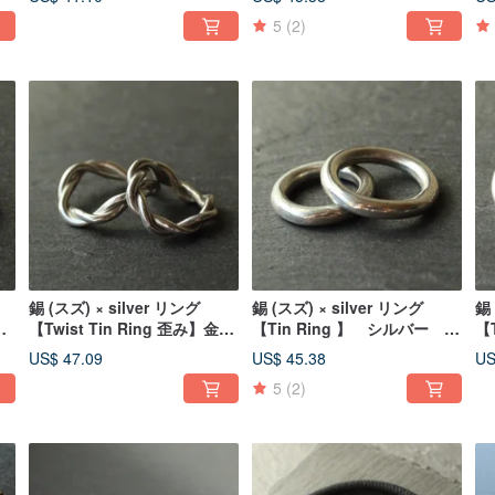
リング 日本
日本
5
(2)
錫 (スズ) × silver リング
錫 (スズ) × silver リング
錫 
シ
【Twist Tin Ring 歪み】金
【Tin Ring 】 シルバー ペ
【
属 シルバー ペアリング
アリング 日本
バ
US$ 47.09
US$ 45.38
US
日本
5
(2)