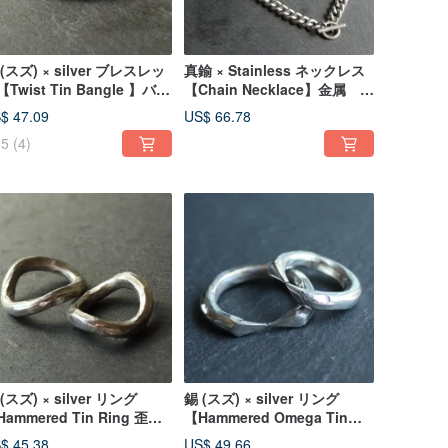
(スズ) × silver ブレスレッ
真鍮 × Stainless ネックレス
Twist Tin Bangle 】バン
【Chain Necklace】金属 ス
ル 金属 シルバー 日本
テンレス 日本
$ 47.09
US$ 66.78
5
(4)
(スズ) × silver リング
錫 (スズ) × silver リング
ammered Tin Ring 歪み
【Hammered Omega Tin
 金属 シルバー 日本
Ring 】金属 シルバー ペア
$ 45.38
US$ 49.66