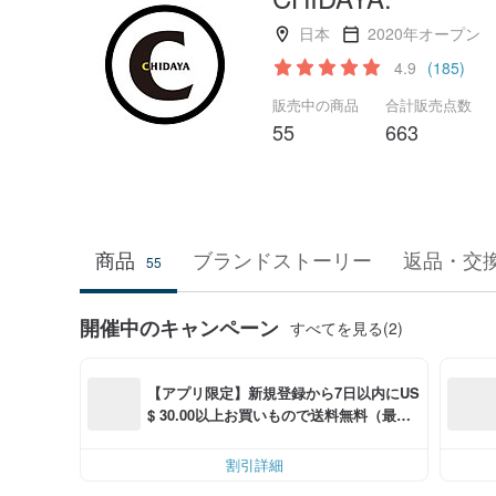
日本
2020年オープン
4.9
(185)
販売中の商品
合計販売点数
55
663
商品
ブランドストーリー
返品・交
55
開催中のキャンペーン
すべてを見る(2)
【アプリ限定】新規登録から7日以内にUS
$ 30.00以上お買いもので送料無料（最大U
S$ 6.00OFF）
割引詳細