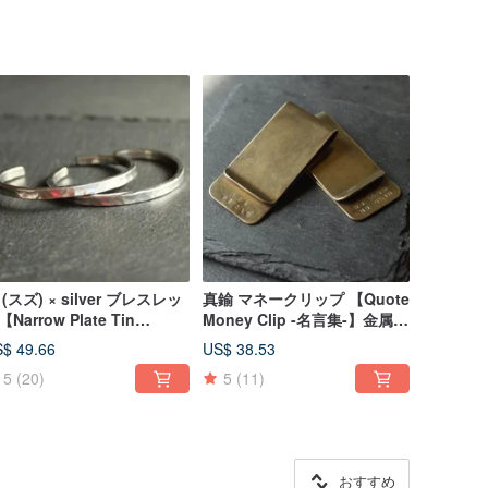
 (スズ) × silver ブレスレッ
真鍮 マネークリップ 【Quote
Narrow Plate Tin
Money Clip -名言集-】金属
angle 】バングル 金属
財布 日本
$ 49.66
US$ 38.53
ルバー 日本
5
(20)
5
(11)
おすすめ