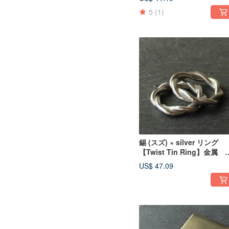
グ 日本
5
(1)
錫 (スズ) × silver リング
【Twist Tin Ring】金属 
ルバー ペアリング 日本
US$ 47.09