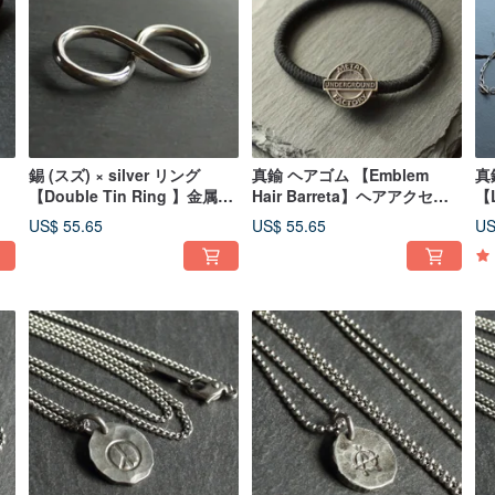
錫 (スズ) × silver リング
真鍮 ヘアゴム 【Emblem
真
金
【Double Tin Ring 】金属
Hair Barreta】ヘアアクセサ
【L
シルバー 日本
リー 金属 日本
属
US$ 55.65
US$ 55.65
US