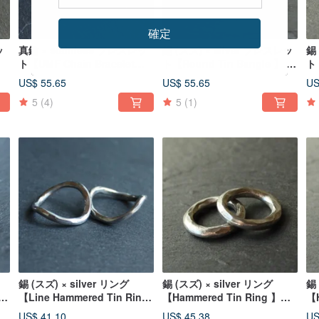
確定
ッ
真鍮 × stainless ブレスレッ
錫 (スズ) × silver ブレスレッ
錫 
ト【UMF Chain Bracelet】
ト【Round Tin Bangle 】 バ
ト【
金属 ステンレス 日本
ングル 金属 シルバー 日
グ
US$ 55.65
US$ 55.65
US
本
5
(4)
5
(1)
錫 (スズ) × silver リング
錫 (スズ) × silver リング
錫 
g
【Line Hammered Tin Ring
【Hammered Tin Ring 】金
【H
ン
歪み 】金属 シルバー ペア
属 シルバー ペアリング
】
US$ 41.10
US$ 45.38
US