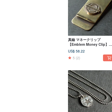
真鍮 マネークリップ
【Emblem Money Clip】
属 財布 日本
US$ 58.22
5
(2)