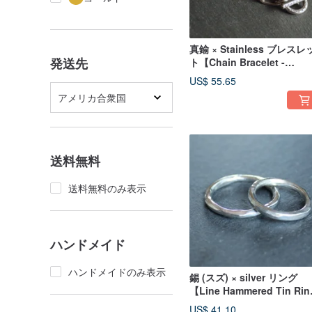
真鍮 × Stainless ブレスレ
発送先
ト【Chain Bracelet -
KOBAN- 】金属 ステンレ
US$ 55.65
ス 日本
アメリカ合衆国
送料無料
送料無料のみ表示
ハンドメイド
ハンドメイドのみ表示
錫 (スズ) × silver リング
【Line Hammered Tin Rin
】金属 シルバー ペアリ
US$ 41.10