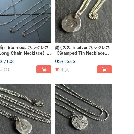
鍮 × Stainless ネックレス
錫 (スズ) × silver ネックレス
ong Chain Necklace】金
【Stamped Tin Necklace
 ステンレス 日本
#Horus】金属 シルバー 日
$ 71.06
US$ 55.65
本
5
(1)
4
(2)