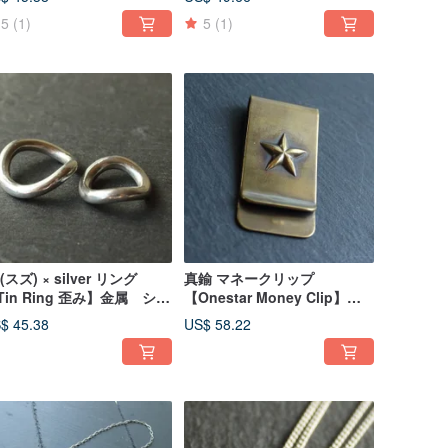
リング 日本
5
(1)
5
(1)
(スズ) × silver リング
真鍮 マネークリップ
Tin Ring 歪み】金属 シル
【Onestar Money Clip】金
ー ペアリング 日本
属 財布 日本
$ 45.38
US$ 58.22