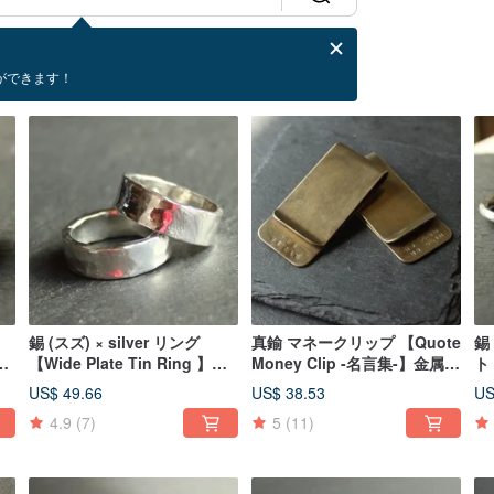
ができます！
錫 (スズ) × silver リング
真鍮 マネークリップ 【Quote
錫 
シ
【Wide Plate Tin Ring 】金
Money Clip -名言集-】金属
ト【
属 シルバー ペアリング
財布 日本
】
US$ 49.66
US$ 38.53
US
日本
属
4.9
(7)
5
(11)