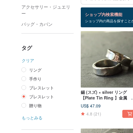
アクセサリー・ジュエリ
検索結果：42 件
ー
ショップ内検索機能
ショップ内の商品を探すこと
ブレスレット
バッグ・カバン
タグ
クリア
リング
手作り
ブレスレット
錫 (スズ) × silver リング
ブレスレット
【Plate Tin Ring 】金属 
ルバー ペアリング 日本
贈り物
US$ 47.09
4.8
(21)
もっとみる