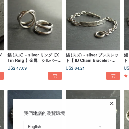
ダ
錫 (スズ) × silver リング【X
錫 (スズ) × silver ブレスレッ
錫 
Tin Ring 】金属 シルバー
ト【 ID Chain Bracelet -
ト【
金
ペアリング 日本
AZUKI- 】真鍮 金属 ステ
K
US$ 47.09
US$ 64.21
US
ンレス 日本
ン
我們建議的瀏覽環境