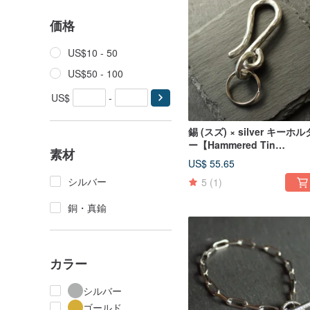
価格
US$10 - 50
US$50 - 100
US$
-
錫 (スズ) × silver キーホル
ー【Hammered Tin
素材
Keychain 】キーケース 
US$ 55.65
属 日本
シルバー
5
(1)
銅・真鍮
カラー
シルバー
ゴールド