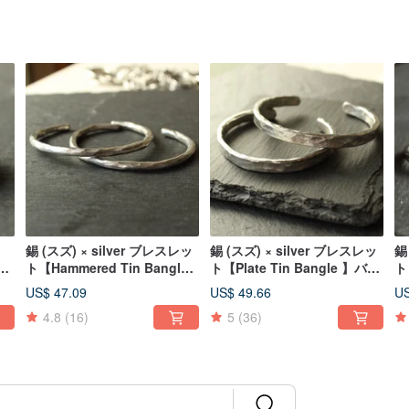
錫 (スズ) × silver ブレスレッ
錫 (スズ) × silver ブレスレッ
錫
 シ
ト【Hammered Tin Bangle
ト【Plate Tin Bangle 】バン
ト【
】バングル シルバー 金
グル シルバー 金属 日本
B
US$ 47.09
US$ 49.66
US
属 日本
シ
4.8
(16)
5
(36)