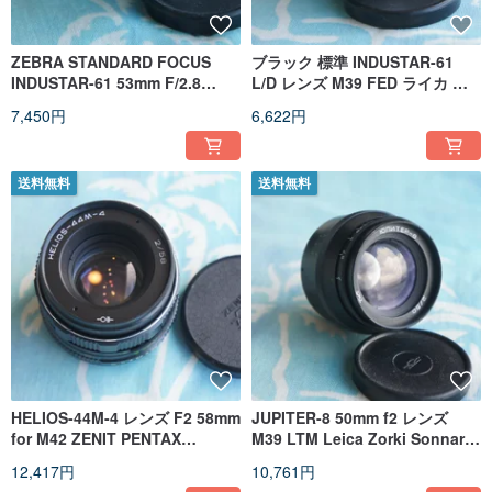
ZEBRA STANDARD FOCUS
ブラック 標準 INDUSTAR-61
INDUSTAR-61 53mm F/2.8
L/D レンズ M39 FED ライカ ゾ
LENS FOR M39 FED LEICA
ルキー (LTM) 用
7,450円
6,622円
ZORKI (LTM)
送料無料
送料無料
HELIOS-44M-4 レンズ F2 58mm
JUPITER-8 50mm f2 レンズ
for M42 ZENIT PENTAX
M39 LTM Leica Zorki Sonnar
CANON NIKON
Micro 4/3
12,417円
10,761円