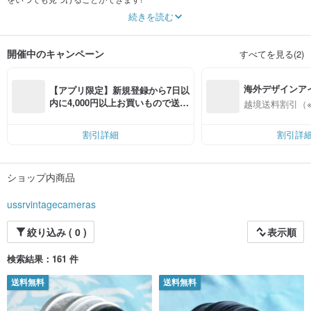
20年以上のヴィンテージレンズ、カメラ、アクセサリーを販売しています。 私
続きを読む
たちの主な経験は eB*y での販売でしたが、今は商品を出品して販売する新しい
場所を見つける必要があります。 Helios、Jupiter、Mir、Industar、Zenitar、
Rubinar などの人気ブランドを販売しています。 このブランドは、世界中で十
開催中のキャンペーン
すべてを見る(2)
分に証明されています。 当社の製品はすべて30年以上前のヴィンテージですの
で、お客様が当社の製品に満足していただけるよう、最高の状態の商品のみを
お客様に提供するために最善を尽くしています. 私たちはいつでもお客様のご質
海外デザインア
問に喜んでお応えします。私たちの最優先事項は、世界中のお客様の満足と幸
【アプリ限定】新規登録から7日以
福です。 常連のお客様は、どんな状況でも頼れる存在です。
入
内に4,000円以上お買いもので送料
越境送料割引（
無料（最大500円OFF）
割引詳細
割引詳
ショップ内商品
ussrvintagecameras
絞り込み ( 0 )
表示順
検索結果：161 件
送料無料
送料無料