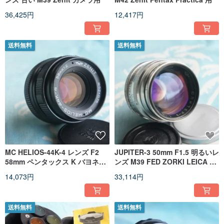
36,425円
12,417円
送料無料
送料無料
MC HELIOS-44K-4 レンズ F2
JUPITER-3 50mm F1.5 明るいレ
58mm ペンタックス K バヨネッ
ンズ M39 FED ZORKI LEICA ス
ト用
クリューマウント (LTM) カメラ
14,073円
33,114円
用
送料無料
送料無料