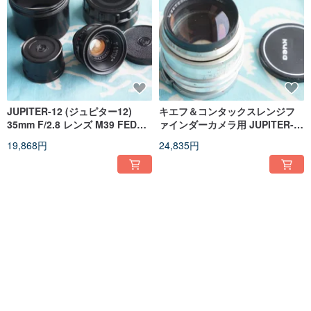
JUPITER-12 (ジュピター12)
キエフ＆コンタックスレンジフ
35mm F/2.8 レンズ M39 FED
ァインダーカメラ用 JUPITER-9
ZORKI ライカ スクリューマウン
レンズ
19,868円
24,835円
ト (LTM) カメラ用
送料無料
送料無料