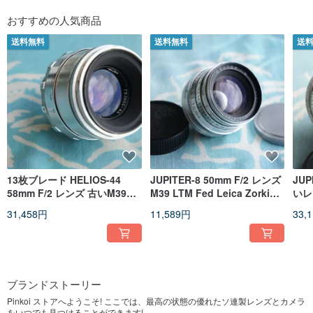
おすすめの人気商品
送料無料
送料無料
送
13枚ブレード HELIOS-44
JUPITER-8 50mm F/2 レンズ
JUP
58mm F/2 レンズ 古いM39
M39 LTM Fed Leica Zorki
いレン
ZENITカメラ用
Sonnar Micro 4/3 EARLY!!!!
LE
31,458円
11,589円
33,
(L
ブランドストーリー
Pinkoi ストアへようこそ! ここでは、最高の状態の優れたソ連製レンズとカメラ
をいつでも見つけることができます!