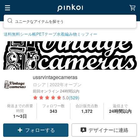
素敵な生活グッズを探そう
送料無料
シール帳
PETテープ
水着
編み物
ミッフィー
ussrvintagecameras
ロシア | 2022年オープン
前回オンライン
24時間以内
5.0
(529)
発送までの所要
フォロワー数
合計販売点数
返信まで
時間
343
1,372
24時間以内
1〜3日
フォローする
デザイナーに連絡