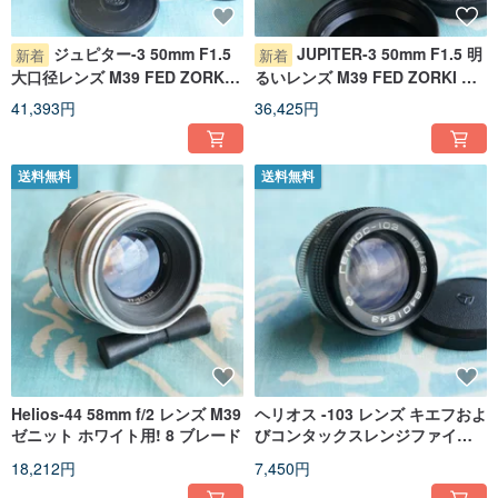
ジュピター-3 50mm F1.5
JUPITER-3 50mm F1.5 明
新着
新着
大口径レンズ M39 FED ZORKI
るいレンズ M39 FED ZORKI ラ
ライカスクリューマウント
イカスクリューマウント (LTM)
41,393円
36,425円
(LTM) カメラ用
カメラ用
送料無料
送料無料
Helios-44 58mm f/2 レンズ M39
ヘリオス -103 レンズ キエフおよ
ゼニット ホワイト用! 8 ブレード
びコンタックスレンジファイン
ダーカメラ用
18,212円
7,450円