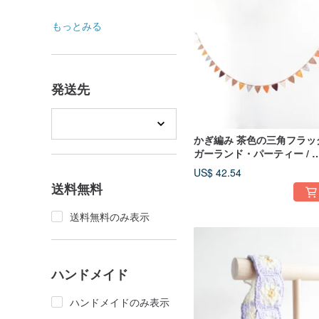
もっとみる
発送先
かぎ編み 茶色の三角フラッ
ガーランド・パーティー / 
ウトドア / キャンプ / ピク
US$ 42.54
ック / 誕生日 / インテリア
送料無料
送料無料のみ表示
ハンドメイド
ハンドメイドのみ表示