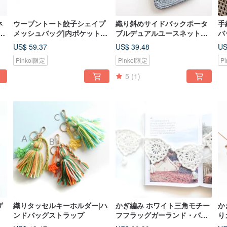
ネ
ウーブントート餃子シェイプ
織り斜めサイドバックポータ
手
折
メッシュバッグ|内ポケット付
ブルデュアルユースネットバ
バ
き
ッグネットバッグ|サマーカラ
US$ 59.37
US$ 39.48
US
ー
Pinkoi限定
Pinkoi限定
P
5
(1)
ザ
織りタッセルキーホルダー|ハ
かぎ編み ホワイト三角モチー
か
ンドバッグストラップ
フフラッグガーランド・パー
り
ティー / アウトドア / キャン
ア