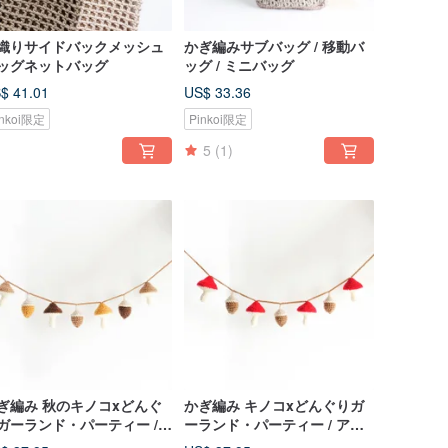
織りサイドバックメッシュ
かぎ編みサブバッグ / 移動バ
ッグネットバッグ
ッグ / ミニバッグ
$ 41.01
US$ 33.36
inkoi限定
Pinkoi限定
5
(1)
ぎ編み 秋のキノコxどんぐ
かぎ編み キノコxどんぐりガ
ガーランド・パーティー /
ーランド・パーティー / アウ
ウトドア / キャンプ / ピク
トドア / キャンプ / ピクニッ