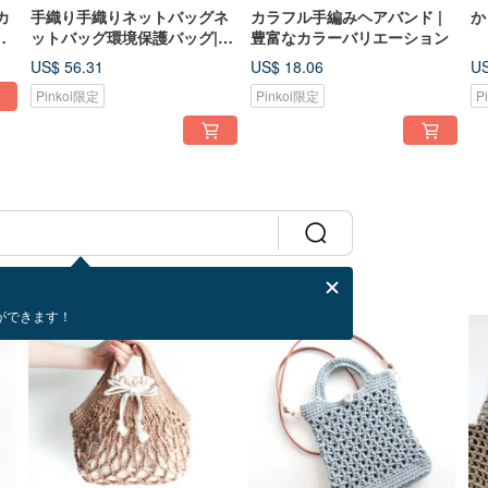
カ
手織り手織りネットバッグネ
カラフル手編みヘアバンド |
か
ズ
ットバッグ環境保護バッグ|折
豊富なカラーバリエーション
りたたみ式収納
US$ 56.31
US$ 18.06
US
Pinkoi限定
Pinkoi限定
P
ができます！