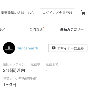
販売希望の方はこちら
ログイン／会員登録
ルメ
台湾直送
商品カテゴリー
wanderwallhk
デザイナーに連絡
前回オンライン
返信率
返信まで
24時間以内
-
-
発送までの平均所要時間
1〜3日