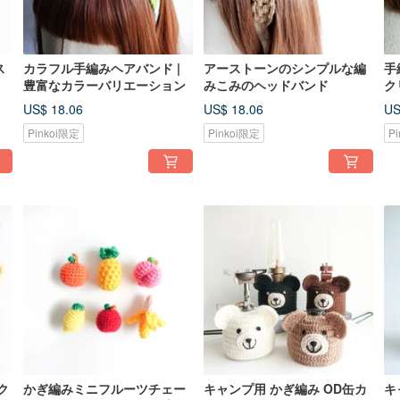
ス
カラフル手編みヘアバンド |
アーストーンのシンプルな編
手
豊富なカラーバリエーション
みこみのヘッドバンド
ク
US$ 18.06
US$ 18.06
US
Pinkoi限定
Pinkoi限定
P
ク
かぎ編みミニフルーツチェー
キャンプ用 かぎ編み OD缶カ
キ