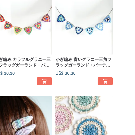
ぎ編み カラフルグラニー三
かぎ編み 青いグラニー三角フ
フラッグガーランド・パー
ラッグガーランド・パーティ
ィー / アウトドア / キャン
ー / アウトドア / キャンプ / ピ
$ 30.30
US$ 30.30
 / ピクニック / 誕生日 / イン
クニック / 誕生日 / インテリ
リア
ア