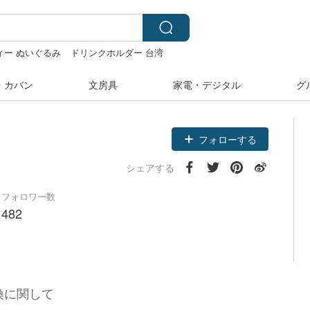
ィー ぬいぐるみ
ドリンクホルダー 台湾
クリスマス
・カバン
文房具
家電・デジタル
グ
フォローする
シェアする
フォロワー数
482
換に関して