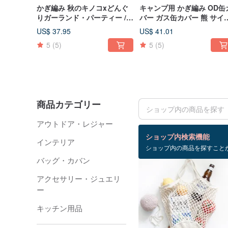
かぎ編み 秋のキノコxどんぐ
キャンプ用 かぎ編み OD缶
りガーランド・パーティー /
バー ガス缶カバー 熊 サイ
アウトドア / キャンプ / ピク
230
US$ 37.95
US$ 41.01
ニック / 誕生日 / インテリア
5
(5)
5
(5)
商品カテゴリー
アウトドア・レジャー
検索結果：46 件
ショップ内検索機能
インテリア
ショップ内の商品を探すこと
バッグ・カバン
アクセサリー・ジュエリ
ー
キッチン用品