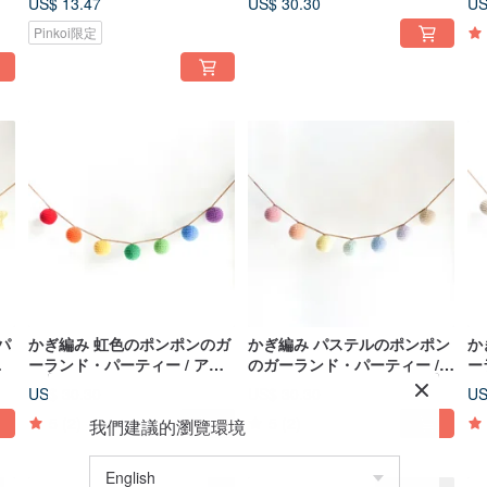
US$ 13.47
US$ 30.30
US
プ / ピクニック / 誕生日 / イン
ニ
Pinkoi限定
テリア
パ
かぎ編み 虹色のポンポンのガ
かぎ編み パステルのポンポン
か
ャ
ーランド・パーティー / アウ
のガーランド・パーティー /
ー
 イ
トドア / キャンプ / ピクニッ
アウトドア / キャンプ / ピク
ト
US$ 30.30
US$ 30.30
US
ク / 誕生日 / インテリア
ニック / 誕生日 / インテリア
ク
5
(2)
5
(2)
我們建議的瀏覽環境