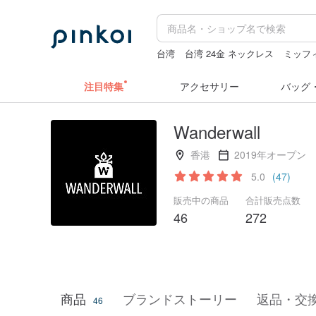
台湾
台湾 24金 ネックレス
ミッフ
ラベラーシール
ぬいぐるみ
hwara
注目特集
アクセサリー
バッグ
Wanderwall
香港
2019年オープン
5.0
(47)
販売中の商品
合計販売点数
46
272
商品
ブランドストーリー
返品・交
46