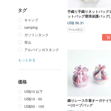
タグ
手織り手織りネットバッグ
ットバッグ環境保護バッグ|
キャンプ
りたたみ式収納
US$ 56.31
camping
Pinkoi限定
ガソリンタンク
登山
アルパインガスタンク
もっとみる
価格
US$10 以下
US$10 - 50
織りレース巾着オーガナイ
ー|ロープバッグ
US$50 - 100