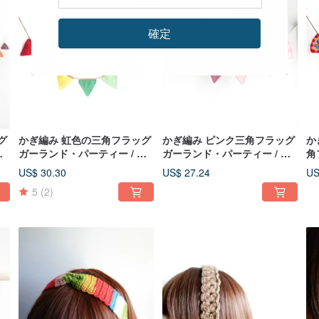
確定
グ
かぎ編み 虹色の三角フラッグ
かぎ編み ピンク三角フラッグ
か
ア
ガーランド・パーティー / ア
ガーランド・パーティー / ア
角
ニ
ウトドア / キャンプ / ピクニ
ウトドア / キャンプ / ピクニ
テ
US$ 30.30
US$ 27.24
US
ック / 誕生日 / インテリア
ック / 誕生日 / インテリア
プ
5
(2)
テ