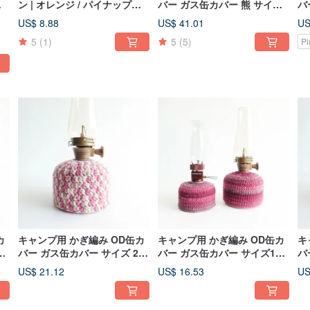
ク
ン | オレンジ / パイナップル /
バー ガス缶カバー 熊 サイズ
バ
モモ / レモン / リンゴ / バナナ
230
イ
US$ 8.88
US$ 41.01
US
5
(1)
5
(5)
P
カ
キャンプ用 かぎ編み OD缶カ
キャンプ用 かぎ編み OD缶カ
キ
0
バー ガス缶カバー サイズ 230
バー ガス缶カバー サイズ110
バ
ミックスピンク
230 マゼンタ
ラ
US$ 21.12
US$ 16.53
US