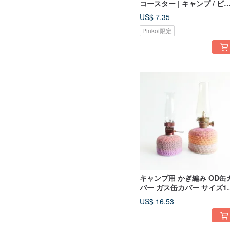
コースター | キャンプ / ピ
ニック
US$ 7.35
Pinkoi限定
キャンプ用 かぎ編み OD缶
バー ガス缶カバー サイズ11
230 栄光
US$ 16.53