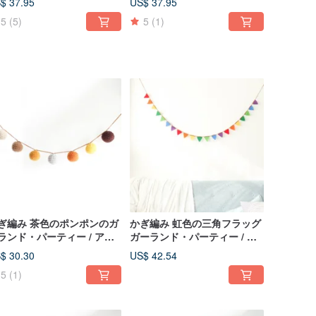
$ 37.95
US$ 37.95
ック / 誕生日 / インテリア
ク / 誕生日 / インテリア
5
(5)
5
(1)
ぎ編み 茶色のポンポンのガ
かぎ編み 虹色の三角フラッグ
ランド・パーティー / アウ
ガーランド・パーティー / ア
ドア / キャンプ / ピクニッ
ウトドア / キャンプ / ピクニ
$ 30.30
US$ 42.54
 / 誕生日 / インテリア
ック / 誕生日 / インテリア
5
(1)