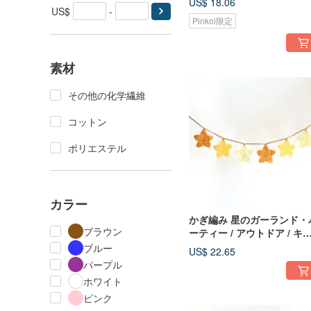
US$ 18.06
US$
-
Pinkoi限定
素材
その他の化学繊維
コットン
ポリエステル
カラー
かぎ編み 星のガーランド・
ブラウン
ーティー / アウトドア / キ
ンプ / ピクニック / 誕生日 /
ブルー
US$ 22.65
ンテリア
パープル
ホワイト
ピンク