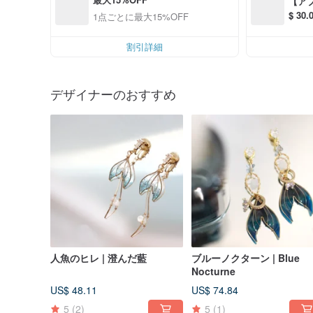
【ア
$ 3
1点ごとに最大15%OFF
S$ 6
割引詳細
デザイナーのおすすめ
人魚のヒレ | 澄んだ藍
ブルーノクターン | Blue
Nocturne
US$ 48.11
US$ 74.84
5
(2)
5
(1)