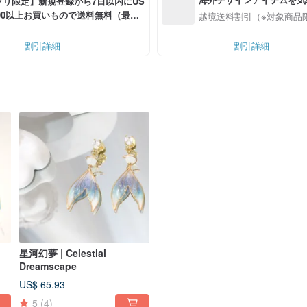
プリ限定】新規登録から7日以内にUS
0.00以上お買いもので送料無料（最大U
越境送料割引（※対象商品
.00OFF）
割引詳細
割引詳細
星河幻夢 | Celestial
Dreamscape
US$ 65.93
5
(4)