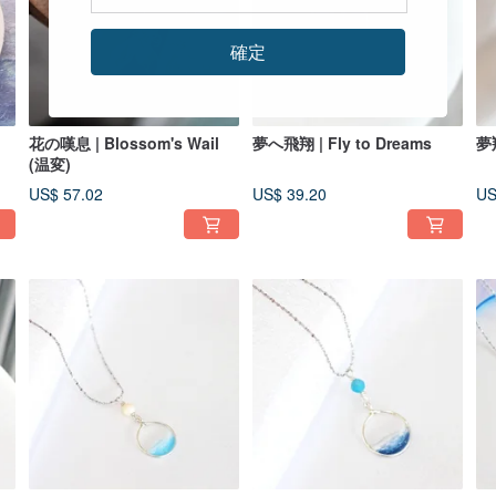
確定
花の嘆息 | Blossom's Wail
夢へ飛翔 | Fly to Dreams
夢翔
(温変)
US$ 57.02
US$ 39.20
US