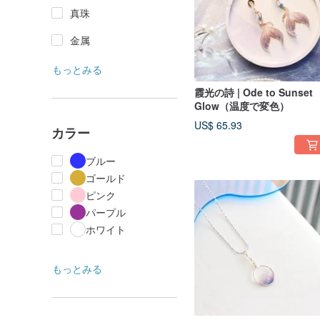
真珠
金属
もっとみる
霞光の詩 | Ode to Sunset
Glow（温度で変色）
US$ 65.93
カラー
ブルー
ゴールド
ピンク
パープル
ホワイト
もっとみる