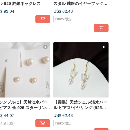
ル 925 純銀ネックレス
スタル 純銀のイヤーフック／
イヤークリップ
$ 93.04
US$ 62.43
Pinkoi限定
シンプルに】天然淡水パー
【霊蝶】天然シェル/淡水パー
ピアス 全 925 スターリング
ル ピアス/イヤリング (925純
ルバーピアス/イヤリング
銀ピアス/イヤリング)
$ 44.07
US$ 62.43
・中・大・ミニ
4.9
(39)
Pinkoi限定