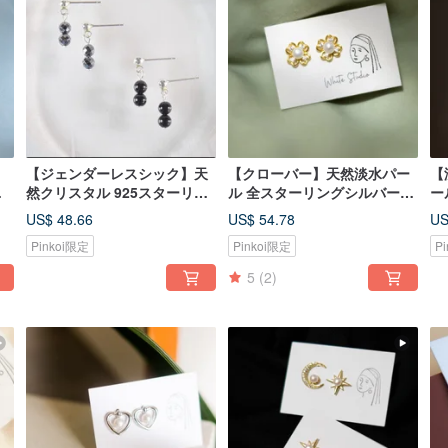
【ジェンダーレスシック】天
【クローバー】天然淡水パー
【
ピ
然クリスタル 925スターリン
ル 全スターリングシルバーの
ー
グシルバー ピアス/イヤリング
ジルコニアピアス/イヤリング
銀
US$ 48.66
US$ 54.78
US
(ゴールド/シルバー)
Pinkoi限定
Pinkoi限定
P
5
(2)