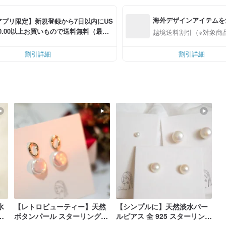
海外デザインアイテムを
アプリ限定】新規登録から7日以内にUS
30.00以上お買いもので送料無料（最大U
越境送料割引（※対象商
 6.00OFF）
割引詳細
割引詳細
水
【レトロビューティー】天然
【シンプルに】天然淡水パー
ル
ボタンパール スターリングシ
ルピアス 全 925 スターリング
バ
ルバーのピアス/イヤリング
シルバーピアス/イヤリング