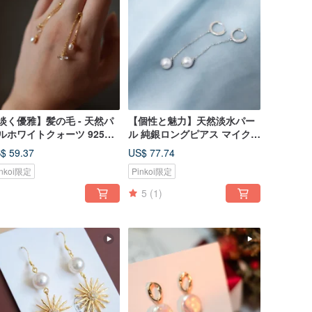
淡く優雅】髪の毛 - 天然パ
【個性と魅力】天然淡水パー
ルホワイトクォーツ 925純
ル 純銀ロングピアス マイクロ
ピアス (ピアス/イヤリング)
ジルコニア 925スターリング
$ 59.37
US$ 77.74
シルバー
inkoi限定
Pinkoi限定
5
(1)