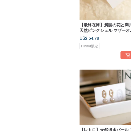
【最終在庫】満開の花と満
天然ピンクシェル マザーオ
パール 全925スターリング
US$ 54.78
ルバーピアス／イヤリング
Pinkoi限定
【レトロ】天然淡水パール 