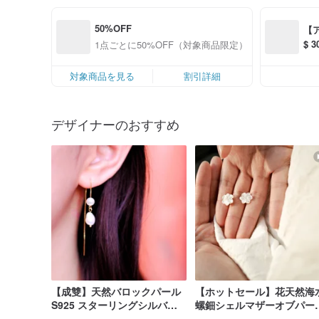
50%OFF
【
$ 
1点ごとに50%OFF（対象商品限定）
S$
対象商品を見る
割引詳細
デザイナーのおすすめ
【成雙】天然バロックパール
【ホットセール】花天然海
S925 スターリングシルバー
螺鈿シェルマザーオブパー
ピアス (シルバー/ゴールド/ロ
フル925スターリングシル