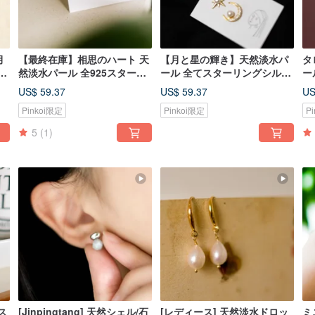
月
【最終在庫】相思のハート 天
【月と星の輝き】天然淡水パ
タ
ブ
然淡水パール 全925スターリ
ール 全てスターリングシルバ
ー
シ
ングシルバーピアス/イヤリン
ーのピアス (シルバー/ゴール
ー
US$ 59.37
US$ 59.37
US
グ
ド)
ー
Pinkoi限定
Pinkoi限定
P
5
(1)
ス
[Jinpingtang] 天然シェル/石
[レディース] 天然淡水ドロッ
ミ