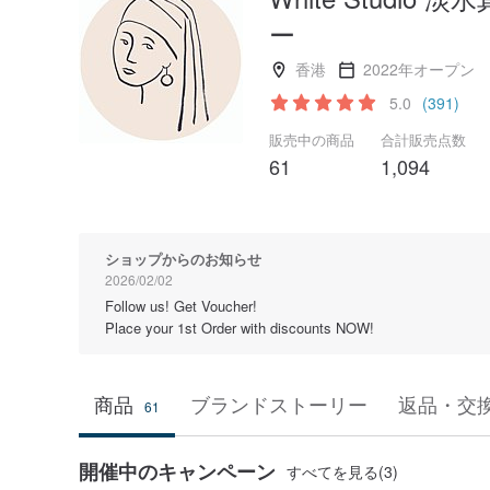
ー
香港
2022年オープン
5.0
(391)
販売中の商品
合計販売点数
61
1,094
ショップからのお知らせ
2026/02/02
Follow us! Get Voucher!
Place your 1st Order with discounts NOW!
商品
ブランドストーリー
返品・交
61
開催中のキャンペーン
すべてを見る(3)