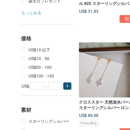
誕生日プレゼント
ル 925 スターリングシルバ
ポスト フープピアス
US$ 31.83
もっとみる
価格
US$10 以下
US$10 - 50
US$50 - 100
US$100 - 150
US$
-
クロススター 天然淡水パー
スターリングシルバー ロン
素材
ピアス / 925 スターリング
US$ 89.98
ルバーピアス・イヤリング
スターリングシルバー
Pinkoi限定