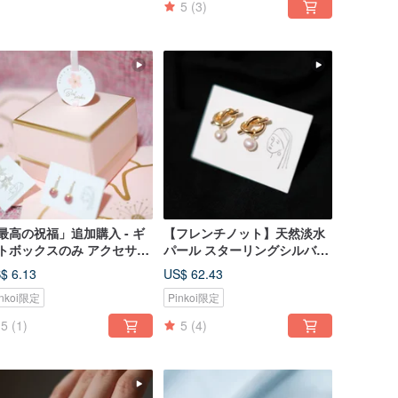
5
(3)
最高の祝福」追加購入 - ギ
【フレンチノット】天然淡水
トボックスのみ アクセサリ
パール スターリングシルバー
は含まれません
のピアス/イヤリング
$ 6.13
US$ 62.43
inkoi限定
Pinkoi限定
5
(1)
5
(4)