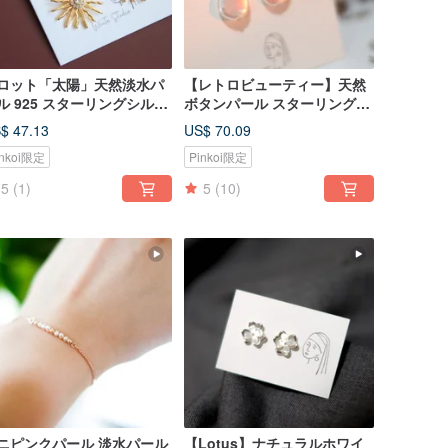
ロット「太陽」天然淡水パ
【レトロビューティー】天然
ル 925 スターリングシルバ
ボタンパール スターリングシ
 ピアス/イヤリング (シルバ
ルバーのピアス/イヤリング
$ 47.13
US$ 70.09
/ゴールド)
inkoi限定
Pinkoi限定
5
(1)
5
(10)
ニピンクパール 淡水パール
【Lotus】ナチュラルホワイ