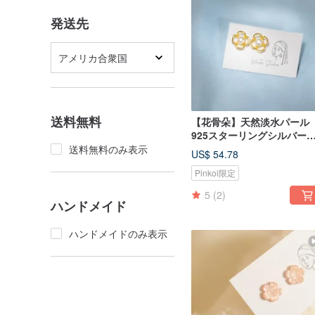
発送先
アメリカ合衆国
送料無料
【花骨朵】天然淡水パール
925スターリングシルバー
アス/イヤリング
送料無料のみ表示
US$ 54.78
Pinkoi限定
5
(2)
ハンドメイド
ハンドメイドのみ表示