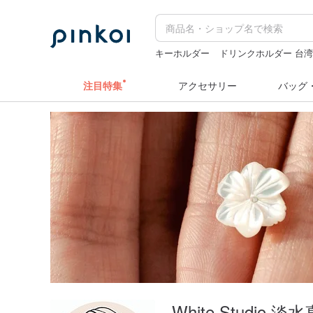
キーホルダー
ドリンクホルダー 台
カメラ
sugar valentine
pion
クリ
注目特集
アクセサリー
バッグ
White Studio