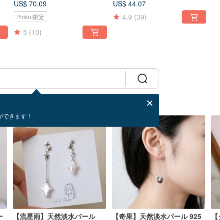
US$ 70.09
US$ 44.07
小・中・大・ミニ
4.9
(39)
Pinkoi限定
5
(10)
ができます！
ー
【流星雨】天然淡水パール
【奇果】天然淡水パール 925
【