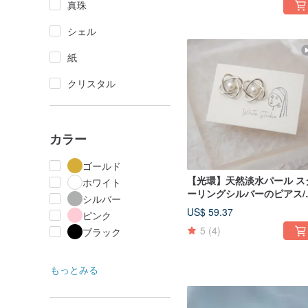
真珠
シェル
紙
クリスタル
カラー
ゴールド
【光環】天然淡水パール ス
ホワイト
ーリングシルバーのピアス/
シルバー
ヤリングクリップ (シルバー
US$ 59.37
ピンク
ゴールド)
5
(4)
ブラック
もっとみる