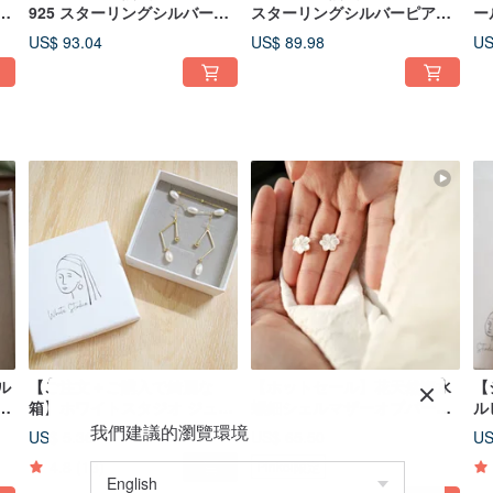
ー
925 スターリングシルバーの
スターリングシルバーピアス
ー
ピアス／イヤリングコンバー
／イヤリングコンバーター
US$ 93.04
US$ 89.98
US
ター（シルバー／ゴールド）
(シルバー／ゴールド)
ル
【ご注文＋ご購入で綺麗な
【ホットセール】花天然海水
【
グ
箱】ホワイトスタジオ ジュエ
螺鈿シェルマザーオブパール
ル
シ
リーギフトボックス
フル925スターリングシルバ
シ
我們建議的瀏覽環境
US$ 5.36
US$ 65.50
US
ーイヤリング/イヤリング
小
4.8
(13)
Pinkoi限定