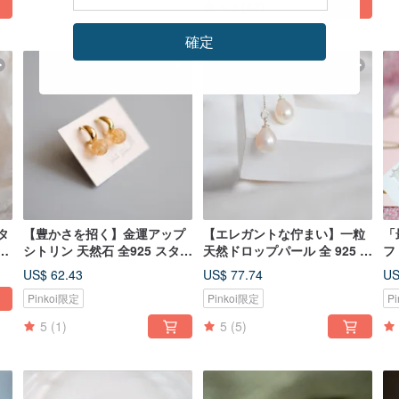
4.9
(42)
確定
タ
【豊かさを招く】金運アップ
【エレガントな佇まい】一粒
「
イ
シトリン 天然石 全925 スター
天然ドロップパール 全 925 ス
フ
/
リングシルバーピアス
ターリングシルバーピアス
ー
US$ 62.43
US$ 77.74
US
(シルバー/ゴールド/ローズゴ
Pinkoi限定
Pinkoi限定
P
ールド)
5
(1)
5
(5)