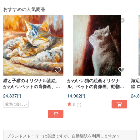
おすすめの人気商品
猫と子猫のオリジナル油絵、
かわいい猫の絵画オリジナ
海辺
かわいいペットの肖像画、動
ル、ペットの肖像画、動物の
絵 
物アート。手工油畫、油畫原
壁アート、子猫の写真
ート
24,837円
14,902円
24,
作
5
(1)
環境に優しい
ブランドストーリーは英語ですが、自動翻訳を利用しますか？