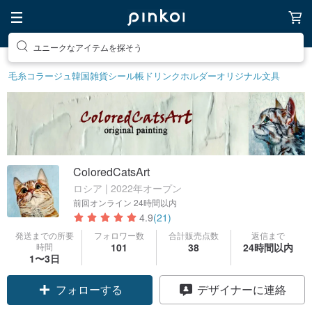
ユニークなアイテムを探そう
毛糸
コラージュ
韓国雑貨
シール帳
ドリンクホルダー
オリジナル文具
ColoredCatsArt
ロシア | 2022年オープン
前回オンライン
24時間以内
4.9
(21)
発送までの所要
フォロワー数
合計販売点数
返信まで
時間
101
38
24時間以内
1〜3日
フォローする
デザイナーに連絡