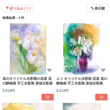
of peace and inspiration in the movement of waves. I go to plein-air for painting
from nature. I am in love in sea, ocean and lakes, they are just gorgeous. You
絞り込み ( 1 )
表示順
can see it at my original artworks here.
検索結果：4 件
Landscape painting - I am very inspired by natural landscapes. I like to show
the beauty of the places by which we pass every day. I also like the corners of
the untouched nature of national parks and California.
All the items in my shop are painted by me.
I pack it very carefully and with an open heart. My paintings are neatly packed
between sheets of extruded polystyrene and for small works I use very thick
cardboard. It is a reliable and durable packaging. Secondary cardboard is
used for packaging.
You will also get the tracking number of the shipment.
花のオリジナル水彩画の花束 花
ユリ オリジナル水彩画 花束 花の
の静物画 手工水彩画 原创水彩画
静物画 手工水彩画 原创水彩画
3,312円
3,312円