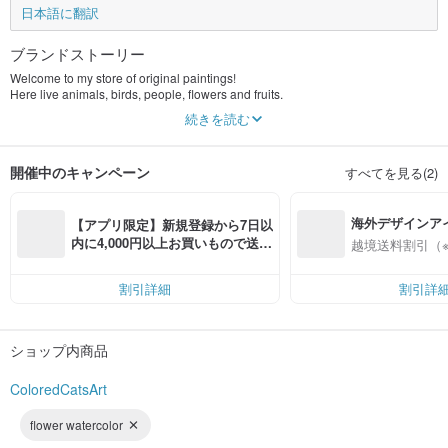
日本語に翻訳
ブランドストーリー
Welcome to my store of original paintings!
Here live animals, birds, people, flowers and fruits.
続きを読む
Original art - in my store you will only find original paintings. I paint oil
paintings, watercolor paintings, acrylic paintings, gouache paintings.
開催中のキャンペーン
すべてを見る(2)
With my paintings I want to bring into the world more and more positive
emotions and beauty, warmth and kindness.
海外デザインア
Portraits of animals- it is my favorite! I paint all kinds of pets- dogs, cats,
【アプリ限定】新規登録から7日以
bunnies, birds... This is a painting of your special furry friends that will be
入
内に4,000円以上お買いもので送料
越境送料割引（
treasured always.. It all started with several portraits of my pets and turned into
無料（最大500円OFF）
a new round of my creativity.
Just send me a photo of your pet and I will paint by hand for you.
割引詳細
割引詳
I accept custom of every species of pets (dog, cat, kitty, horse, bunny and
other).
I only need a high-quality image of your pet!
ショップ内商品
Flowers Painting - flowers are a constant source of inspiration for any artist.
Roses occupy a special place for me. I literally soak in the energy of the sun
ColoredCatsArt
when I draw them. I am sure if there is a painting in the house with roses or you
grow them in the garden, then you can not have a bad mood.
flower watercolor
Seascape Painting - I'm always happy to paint another seascape. There is a lot