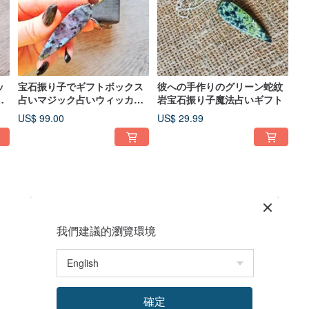
ッ
宝石振り子でギフトボックス
彼への手作りのグリーン蛇紋
ラ
占いマジック占いウィッカ魔
岩宝石振り子魔法占いギフト
子
術
US$ 99.00
US$ 29.99
我們建議的瀏覽環境
確定