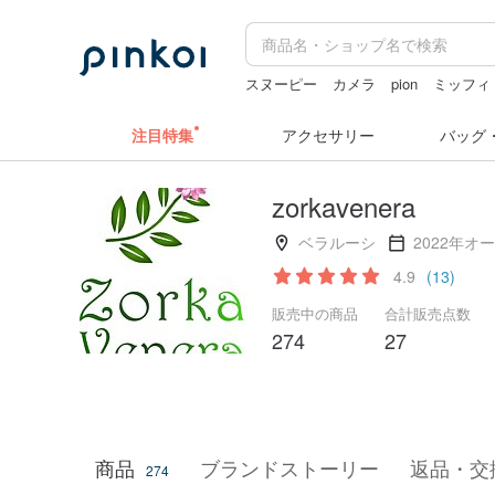
スヌーピー
カメラ
pion
ミッフィ
miffy
zizifei
注目特集
アクセサリー
バッグ
zorkavenera
ベラルーシ
2022年オ
4.9
(13)
販売中の商品
合計販売点数
274
27
商品
ブランドストーリー
返品・交
274