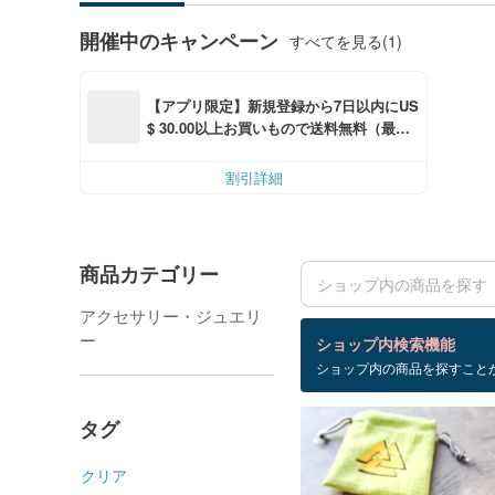
開催中のキャンペーン
すべてを見る(1)
【アプリ限定】新規登録から7日以内にUS
$ 30.00以上お買いもので送料無料（最大U
S$ 6.00OFF）
割引詳細
商品カテゴリー
アクセサリー・ジュエリ
検索結果：3 件
ー
ショップ内検索機能
ショップ内の商品を探すこと
pendulum
タグ
クリア