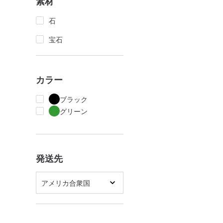
素材
石
宝石
カラー
ブラック
グリーン
発送先
アメリカ合衆国