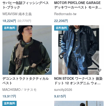
サバヒー缶詰フィッシングベス
MOTOR PSYCLONE GARAGE
ト-ブラック
デッキワーカーベスト モーター
サイクル 高密度ジャングルクロ
WEAVISM 織本主義
Redtornado-tw
ス
18,224円
22,779円
22,206円
送料無料
送料無料
デコンストラクトタクティカル
NON STOCK ワークベスト 抜染
ベスト
ドット 12 オンスデニム ウォバ
ッシュ レイルウェイワークベス
MACHISMO / マチスモ
suncity2026
ト
19,917円
9,615円
送料無料