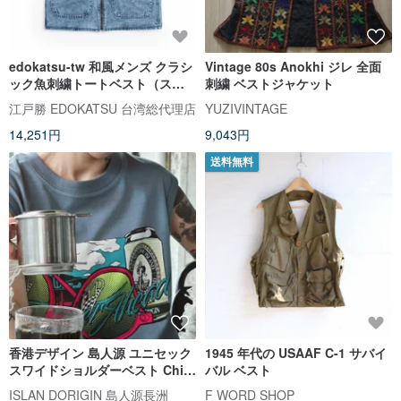
edokatsu-tw 和風メンズ クラシ
Vintage 80s Anokhi ジレ 全面
ック魚刺繍トートベスト（スト
刺繍 ベストジャケット
ーンウォッシュブルー） #ベスト
江戸勝 EDOKATSU 台湾総代理店
YUZIVINTAGE
14,251円
9,043円
送料無料
香港デザイン 島人源 ユニセック
1945 年代の USAAF C-1 サバイ
スワイドショルダーベスト Chill
バル ベスト
な夏を
ISLAN DORIGIN 島人源長洲
F WORD SHOP