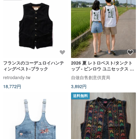
フランスのコーデュロイハンテ
2026 夏 レトロベスト/タンクト
ィングベスト-ブラック
ップ - ビンロウ ユニセックス 男
女兼用 ギフトにおすすめ
retrodandy-tw
自做自售創意供賣局
18,772円
3,892円
送料無料