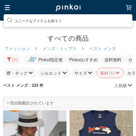
ユニークなアイテムを探そう
すべての商品
ファッション
メンズ・トップス
ベスト メンズ
(1)
Pinkoi指定便
Pinkoiおすすめ
送料無料
セ
襟・ネック
シルエット
サイズ
素材
(1)
カラ
人気順
ベスト メンズ
：223 件
一部自動翻訳されています