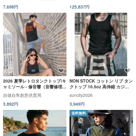
7,698円
125,837円
2026 夏季レトロタンクトップ/キ
NON STOCK コットン リブ タン
ャミソール - 修音響（音響修理）
クトップ 10.5oz 高伸縮 カジュ
ユニセックス 男女兼用 ギフトに
アル インナー
自做自售創意供賣局
suncity2026
おすすめ
3,892円
3,949円
送料無料