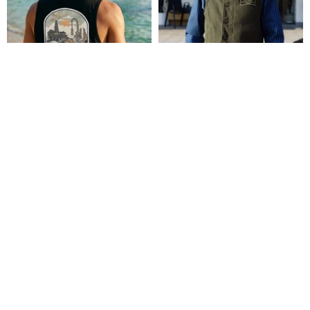
HAGWOUTDOOR アイランドシ
MOTOR PSYCLONE GARAGE
リーズ手描きベスト具象モデル -
デッキワーカーベスト ヘビーデ
バリ島
ューティー 高密度キャンバスベ
HAGWOUTDOOR
Redtornado-tw
スト ライダー
4,516円
22,206円
送料無料