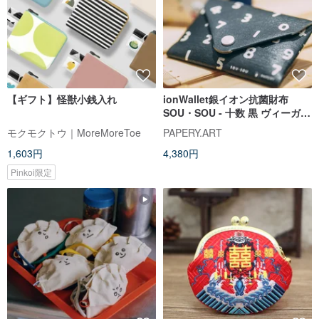
【ギフト】怪獣小銭入れ
ionWallet銀イオン抗菌財布
SOU・SOU - 十数 黒 ヴィーガン
レザー財布/カードケース
モクモクトウ｜MoreMoreToe
PAPERY.ART
1,603円
4,380円
Pinkoi限定