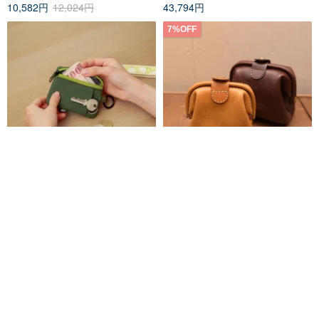
10,582円
12,024円
43,794円
7%OFF
花香2 公式グッズ：花咲くライフ
日本職人手作りレザーがま口ポ
ポーチ
ーチ KF-143
GagaOOLala 第一次遇見花香的那刻
herz-tw
2,089円
21,238円
22,836円
送料無料