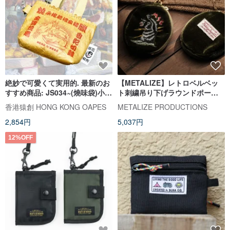
絶妙で可愛くて実用的. 最新のお
【METALIZE】レトロベルベッ
すすめ商品: JS034~(燒味袋)小さ
ト刺繍吊り下げラウンドポーチ -
な財布キーホルダー
台湾ツキノワグマ
香港猿創 HONG KONG OAPES
METALIZE PRODUCTIONS
2,854円
5,037円
12%OFF