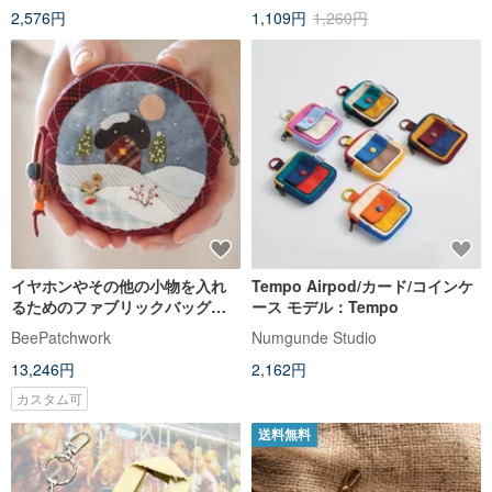
2,576円
1,109円
1,260円
イヤホンやその他の小物を入れ
Tempo Airpod/カード/コインケ
るためのファブリックバッグ。
ース モデル：Tempo
ラウンドヘッドホンホルダー。
BeePatchwork
Numgunde Studio
日本風
13,246円
2,162円
カスタム可
送料無料