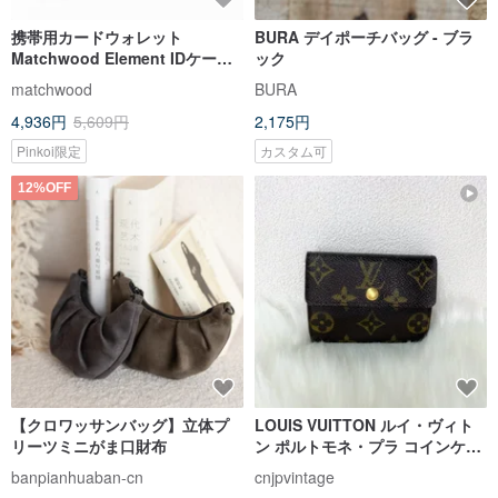
携帯用カードウォレット
BURA デイポーチバッグ - ブラ
Matchwood Element IDケース
ック
小銭入れ カードケース
matchwood
BURA
EasyCardケース
4,936円
5,609円
2,175円
Pinkoi限定
カスタム可
12%OFF
【クロワッサンバッグ】立体プ
LOUIS VUITTON ルイ・ヴィト
リーツミニがま口財布
ン ポルトモネ・プラ コインケー
ス
banpianhuaban-cn
cnjpvintage