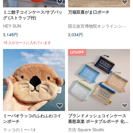
ミニ餃子コインケース/サブバッ
万福双喜がま口ポーチ
グ (ストラップ付)
国立故宮博物院オンラインショップ
HEY SUN
3,148円
3,034円
16 人がカートに入れています
12%OFF
ミーバオラッコのふわふわコイ
ブランドメッシュコインケース
ンポーチ
喜怒哀楽 ポータブルポーチ 化粧
ポーチ 小物入れ
ラッコのミーバオ
方坊 Square Studio