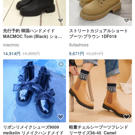
先行予約 韓国ハンドメイド
ストリートカジュアルショート
MACMOC Tom (Black) ショー
ブーツ-ブラウン 1DF019
トブーツ
macmoc
ifufashoes
14,914円
19,885円
9,671円
10,251円
リボンリメイクシューズ9009
軽量チェルシーブーツフレンド
meikeiin リメイクハンドメイド
リーサイズ36-45_Camel