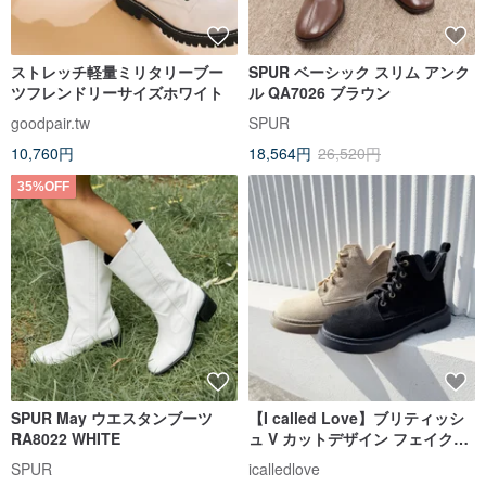
ストレッチ軽量ミリタリーブー
SPUR ベーシック スリム アンク
ツフレンドリーサイズホワイト
ル QA7026 ブラウン
goodpair.tw
SPUR
10,760円
18,564円
26,520円
35%OFF
SPUR May ウエスタンブーツ
【I called Love】ブリティッシ
RA8022 WHITE
ュ V カットデザイン フェイクス
エードショートブーツ
SPUR
icalledlove