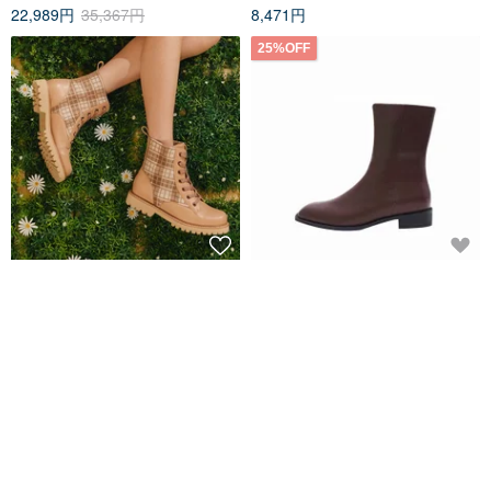
22,989円
35,367円
8,471円
25%OFF
ストレッチ軽量ミリタリーブー
SPUR ヘロンズ スクエア アンク
ツフレンドリーサイズ36-45_ミ
ルブーツ RA8002 BROWN
ルクティーチェック
goodpair.tw
SPUR
10,760円
18,231円
24,308円
30%OFF