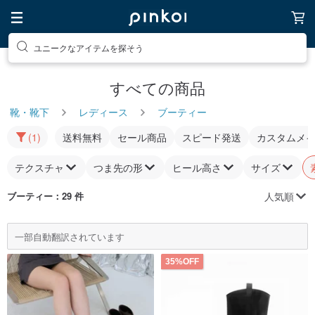
ユニークなアイテムを探そう
すべての商品
靴・靴下
レディース
ブーティー
(1)
送料無料
セール商品
スピード発送
カスタムメ
テクスチャ
つま先の形
ヒール高さ
サイズ
人気順
ブーティー
：29 件
一部自動翻訳されています
35%OFF