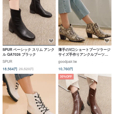
SPUR ベーシック スリム アンク
薄手のV口ショートブーツラージ
ル QA7026 ブラック
サイズ手作りアンクルブーツ
_snakeskinを見るのに十分です
SPUR
goodpair.tw
18,564円
26,520円
10,760円
30%OFF