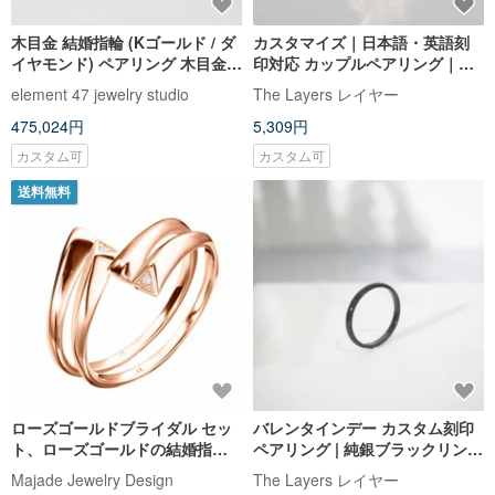
木目金 結婚指輪 (Kゴールド / ダ
カスタマイズ｜日本語・英語刻
イヤモンド) ペアリング 木目金
印対応 カップルペアリング｜
マリッジリングオーダーメイド
18Kローズゴールド プレーンリ
element 47 jewelry studio
The Layers レイヤー
(ペア価格)
ング 韓国風オーダーメイド
475,024円
5,309円
カスタム可
カスタム可
送料無料
ローズゴールドブライダル セッ
バレンタインデー カスタム刻印
ト、ローズゴールドの結婚指輪
ペアリング | 純銀ブラックリング
セット、14k ダイヤモンド エン
ラインリング 光沢 日文オーダー
Majade Jewelry Design
The Layers レイヤー
ゲージメント リング