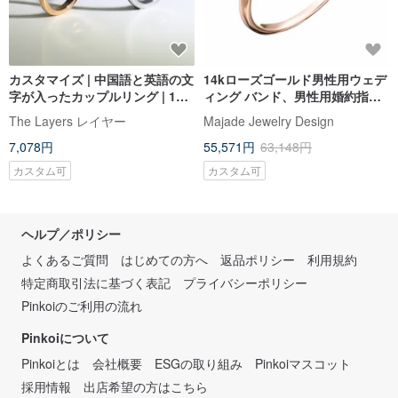
カスタマイズ | 中国語と英語の文
14kローズゴールド男性用ウェデ
字が入ったカップルリング | 18K
ィング バンド、男性用婚約指
ローズゴールドの滑らかなクリ
輪、彼用ローズゴールドリング
The Layers レイヤー
Majade Jewelry Design
スタルジルコン石のカスタマイ
7,078円
55,571円
63,148円
ズ
カスタム可
カスタム可
ヘルプ／ポリシー
よくあるご質問
はじめての方へ
返品ポリシー
利用規約
特定商取引法に基づく表記
プライバシーポリシー
Pinkoiのご利用の流れ
Pinkoiについて
Pinkoiとは
会社概要
ESGの取り組み
Pinkoiマスコット
採用情報
出店希望の方はこちら