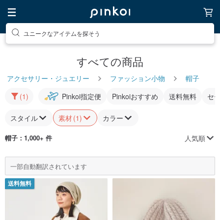
ユニークなアイテムを探そう
すべての商品
アクセサリー・ジュエリー
ファッション小物
帽子
(1)
Pinkoi指定便
Pinkoiおすすめ
送料無料
セ
スタイル
素材
(1)
カラー
人気順
帽子
：1,000+ 件
一部自動翻訳されています
送料無料