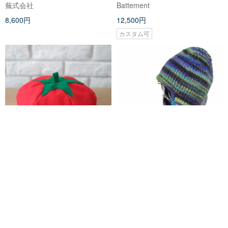
レディース メンズ
蕪式会社
Battement
8,600円
12,500円
カスタム可
【野菜ぼうし】トマト帽子 大
【ニットビーニー】イヤーフラ
人用
ップ チャンキービーニー
蕪式会社
SAYOYON GALLERY
4,500円
6,500円
カスタム可