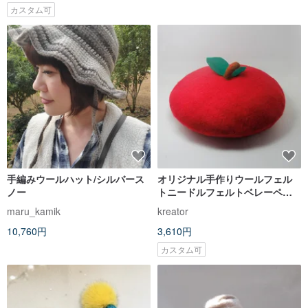
カスタム可
手編みウールハット/シルバース
オリジナル手作りウールフェル
ノー
トニードルフェルトベレーペイ
ンターハットクリスマスプレゼ
maru_kamik
kreator
ントアップルハットクリスマス
10,760円
3,610円
プレゼント
カスタム可