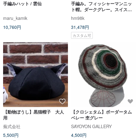
手編みハット / 雲仙
手編み。フィッシャーマンニッ
ト帽。ダークグレー。スイス製
カシミヤ高級毛糸。
maru_kamik
hm98k
10,760円
31,478円
カスタム可
【動物ぼうし】黒猫帽子 大人
【クロシェタム】ボーダータム
用
ベレー 杢グレー
蕪式会社
SAYOYON GALLERY
5,500円
4,500円