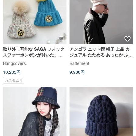
取り外し可能な SAGA フォック
アンゴラ ニット帽 帽子 上品 カ
スファーポンポンが付いた、ア
ジュアル たためる あったか ふわ
ルパカウールニットビーニー、
ふわ ユニセックス レディース メ
Bangcovers
Battement
冬用帽子
ンズ
10,235円
9,900円
カスタム可