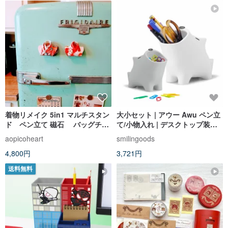
着物リメイク 5in1 マルチスタン
大小セット | アウー Awu ペン立
ド ペン立て 磁石 バッグチャ
て/小物入れ | デスクトップ装飾
ーム 和モダン ギフト
文具
aopicoheart
smilingoods
Upcycled Kimono Multi-holder
4,800円
3,721円
送料無料