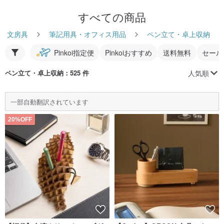
すべての商品
文房具
筆記用具・オフィス用品
ペン立て・卓上収納
Pinkoi指定便
Pinkoiおすすめ
送料無料
セール
人気順
ペン立て・卓上収納
：525 件
一部自動翻訳されています
20%OFF