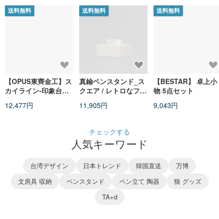
送料無料
送料無料
送料無料
【OPUS東齊金工】ス
真鍮ペンスタンド_ス
【BESTAR】 卓上小
カイライン-印象台北
クエア / レトロなフォ
物 5点セット
収納ラック(白)/文具多
ルムが醸し出すロマン
12,477円
11,905円
9,043円
機能収納ボックス
チェックする
人気キーワード
台湾デザイン
日本トレンド
韓国直送
万博
文房具 収納
ペンスタンド
ペン立て 陶器
狼 グッズ
TA+d