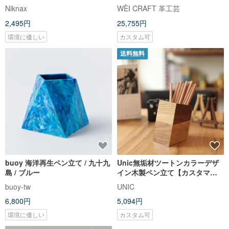
Niknax
WÈI CRAFT 革工芸
2,495円
25,755円
環境に優しい
カスタム可
送料無料
buoy 海洋再生ペン立て / 九十九
Unic無垢材ツートンカラーデザ
島 / ブルー
イン木製ペン立て【カスタマイ
ズ可】
buoy-tw
UNIC
6,800円
5,094円
環境に優しい
カスタム可