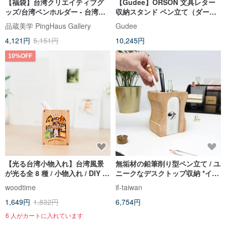
【福袋】台湾クリエイティブグ
【Gudee】ORSON 文具レター
ッズ/台湾ペンホルダー - 台湾イ
収納スタンド ペン立て（ダーク
メージ/外国人ゲストへのお土産/
ブラウン／ナチュラル）
品蔵美学 PingHaus Gallery
Gudee
海外出張ギフト
4,121円
5,151円
10,245円
10%OFF
【光る台湾小物入れ】台湾風景
無垢材の鉛筆削り型ペン立て / ユ
が光る全 8 種 / 小物入れ / DIY /
ニークなデスクトップ収納 *イギ
ナイトライト
リス輸入 台湾出荷*
woodtime
if-taiwan
1,649円
1,832円
6,754円
6 人がカートに入れています