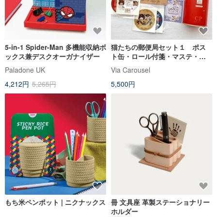
5-in-1 Spider-Man 多機能収納ボ
猫たちの郵便局セット１ ポス
ックス兼デスクオーガナイザー
ト缶・ロール付箋・マステ・バ
ッチ・箔押しシール・メモ・ス
Paladone UK
Via Carousel
テッカー
4,212円
5,265円
5,500円
もち米ペンポット | ニクナックス
冊 文具座 革製ステーショナリー
ホルダー