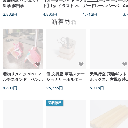
皮膚構造 ペン立て /
【オーダーメイドギフ
ミニニュージャージー
大
科学 解剖学
ト】Lyaイラスト 木製
ガードレールペーパー
A
ペン立て //背面にはレ
ウェイト ガードレー
れ
2,832円
4,865円
1,712円
3,
ーザー刻印で文字入れ
ルスマホスタンド ニ
文
新着商品
可能//
ュージャージーガード
レールペーパーウェイ
ト 3in1 機能
着物リメイク 5in1 マ
冊 文具座 革製ステー
天馬行空 飛馳ギフト
ルチスタンド ペン立
ショナリーホルダー
ボックス。古風な時
て 磁石 バッグチャー
器。2 つの器で 3 つ
4,800円
25,755円
5,718円
ム 和モダン ギフト
使い方。変化をあな
Upcycled Kimono
の飛躍の助けに。
Multi-holder
送料無料