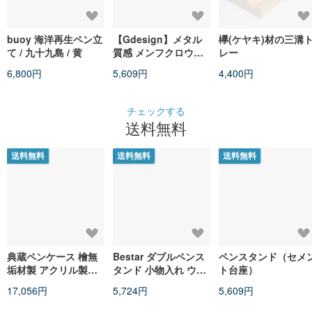
buoy 海洋再生ペン立
【Gdesign】メタル
欅(ケヤキ)材の三溝
て / 九十九島 / 黄
質感 メンフクロウ型
レー
ペンスタンド メタル
6,800円
5,609円
4,400円
ペンスタンド ペン立
て 台湾オリジナル
チェックする
送料無料
送料無料
送料無料
送料無料
典蔵ペンケース 檜無
Bestar ダブルペンス
ペンスタンド（セメ
垢材製 アクリル製フ
タンド 小物入れ ウォ
ト台座）
タ CNC精密加工 筆記
ールナット無垢材 カ
17,056円
5,724円
5,609円
具収納ボックス
ウンターペン立て レ
タースタンド