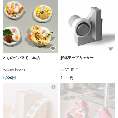
丼ものペン立て 単品
解構テープカッター
tommy beans
22STUDIO
1,200円
9,444円