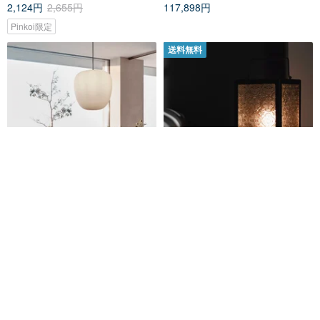
2,124円
2,655円
117,898円
Pinkoi限定
送料無料
【ヒュプシュ】-990601 ホワイ
ベゴニアフラワーレトロガラス
トマシュマロシェイプシャンデ
調節可能なライト
リア(大) ダイニングテーブルラ
hubschtw
壹弍文創
ンプ
51,509円
11,905円
12%OFF