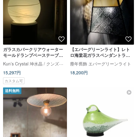
ガラスカバークリアウォーター
【エバーグリーンライト】レト
モールドランプベーステーブル
ロ海棠花ガラスペンダントライ
ランプ|ガラス白熱ワークショッ
ト PL-104
Kun’s Crystal 坤水晶 / クンズクリスタル
塵年舊飾 エバーグリーンライト
プで手作り
15,297円
18,200円
カスタム可
送料無料