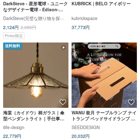
DarkSteve - 星形電球 - ユニーク
KUBRICK | BELO アイボリー
なデザイナー電球 - Edison-
Style E26 エジソン電球 : 1 個
DarkSteve|完璧な贈り物を探します|ノベルティライト|デザイナーの電球
kubrickspace
(電球のみ)
2,124円
2,655円
37,773円
Pinkoi限定
送料無料
海棠（カイドウ）柄ガラス｜傘
WANU 銜月 テーブルランプ ナイ
型ペンダントライト｜手仕事ガ
トランプ ベッドサイドランプ 新
ラス象嵌｜オーダーメイド
築祝いの贈り物 交換ギフト
ilife-design
SEEDDESIGN
22,779円
20,032円