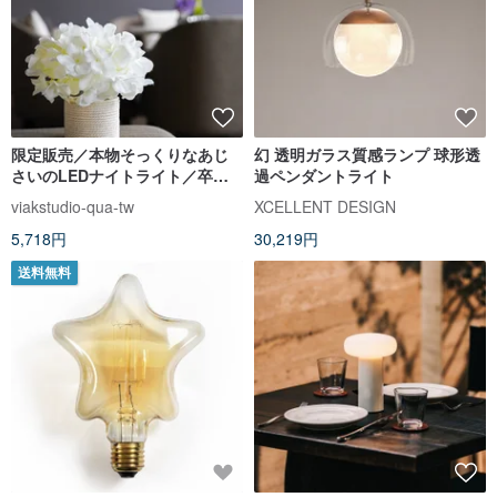
限定販売／本物そっくりなあじ
幻 透明ガラス質感ランプ 球形透
さいのLEDナイトライト／卒業
過ペンダントライト
祝い・誕生日プレゼントに。メ
viakstudio-qua-tw
XCELLENT DESIGN
ッセージカード追加購入可。ク
5,718円
30,219円
リスマスギフトにも
送料無料