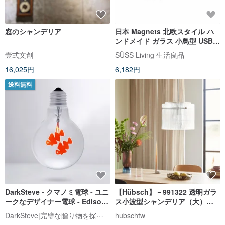
窓のシャンデリア
日本 Magnets 北欧スタイル ハ
ンドメイド ガラス 小鳥型 USB
ナイトライト／ムードランプ (ラ
壹弍文創
SÜSS Living 生活良品
イトグリーン)
16,025円
6,182円
送料無料
DarkSteve - クマノミ電球 - ユニ
【Hübsch】－991322 透明ガラ
ークなデザイナー電球 - Edison-
ス小波型シャンデリア（大）テ
Style G80 E26 エジソン電球 : 1
ーブルランプ
DarkSteve|完璧な贈り物を探します|ノベルティライト|デザイナーの電球
hubschtw
個 (電球のみ)