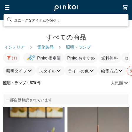
ユニークなアイテムを探そう
すべての商品
インテリア
電化製品
照明・ランプ
(1)
Pinkoi指定便
Pinkoiおすすめ
送料無料
セ
照明タイプ
スタイル
ライトの色
給電方式
人気順
照明・ランプ
：570 件
一部自動翻訳されています