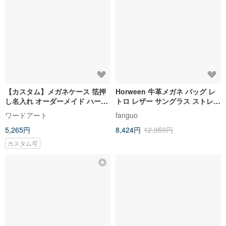
【カスタム】メガネケース 箔押
Horween 牛革メガネ バッグ レ
し名入れ オーダーメイド ハード
トロ レザー サングラス ストレー
ケース 眼鏡ケース 昇進祝い
ジ ボックス ポータブル ハンドメ
ワードアート
fanguo
イド ストラップ
5,265円
8,424円
12,959円
カスタム可