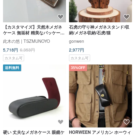
【カスタマイズ】天然木メガネ
石虎の守り神メガネスタンド/収
ケース 無垢材 精美なパッケージ
納/メガネ収納/石虎/猫
ボックス付き デザイン
此木の悠 | TSZMUNOYO
gonwen
5,718円
6,353円
2,977円
カスタム可
カスタム可
送料無料
35%OFF
硬い 丈夫なメガネケース 眼鏡ケ
HORWEEN アメリカン ホーウィ