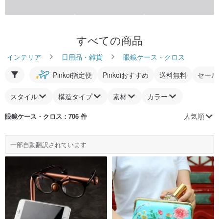
すべての商品
インテリア
日用品・雑貨
眼鏡ケース・クロス
Pinkoi指定便
Pinkoiおすすめ
送料無料
セール
スタイル
構造タイプ
素材
カラー
人気順
眼鏡ケース・クロス
：706 件
一部自動翻訳されています