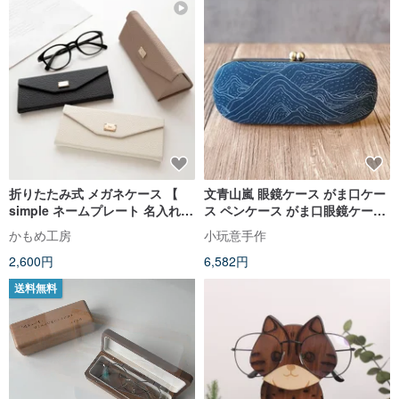
折りたたみ式 メガネケース 【
文青山嵐 眼鏡ケース がま口ケー
simple ネームプレート 名入れ
ス ペンケース がま口眼鏡ケース
】 眼鏡ケース サングラスケース
台湾布
かもめ工房
小玩意手作
マグネット スリム コンパクト 小
2,600円
6,582円
物入れ HE72U
送料無料