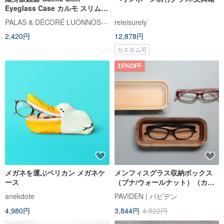
Eyeglass Case カルモ スリム
メガネケース
PALAS & DÉCORÉ LUONNOS パラデック
releisurely
2,420円
12,878円
カスタム可
15%OFF
メガネを運ぶペリカン メガネケ
メンフィスグラス収納ボックス
ース
（ブナ/ウォールナット）（カス
タマイズレタリング購入可能）
anekdote
PAVIDEN | パビデン
4,980円
3,844円
4,522円