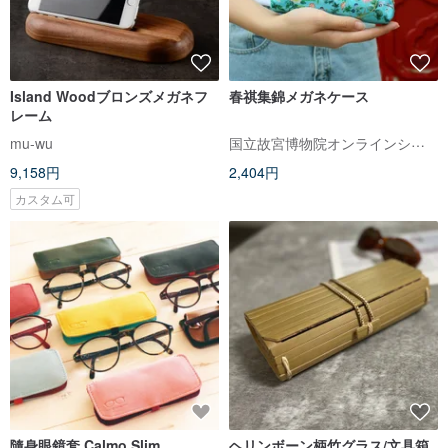
Island Woodブロンズメガネフ
春祺集錦メガネケース
レーム
国立故宮博物院オンラインショップ
mu-wu
9,158円
2,404円
カスタム可
隨身眼鏡套 Calmo Slim
ヘリンボーン柄竹グラス/文具箱