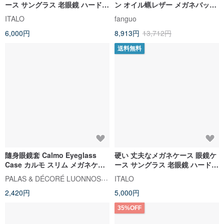
ース サングラス 老眼鏡 ハードケ
ン オイル蝋レザー メガネバッグ
ース 縦型 マグネット開閉 本革
ストラップ レトロ 防圧 手作り
ITALO
fanguo
イタリア製バケッタレザー ベジ
サングラス 箱
6,000円
8,913円
13,712円
タブルタンニングレザー
送料無料
隨身眼鏡套 Calmo Eyeglass
硬い 丈夫なメガネケース 眼鏡ケ
Case カルモ スリム メガネケー
ース サングラス 老眼鏡 ハードケ
ス日本着物柄 (KIMONO PRINT
ース 横型 マグネット開閉 本革
PALAS & DÉCORÉ LUONNOS パラデック
ITALO
DESIGN)
イタリア製バケッタレザー ベジ
2,420円
5,000円
タブルタンニングレザー
35%OFF